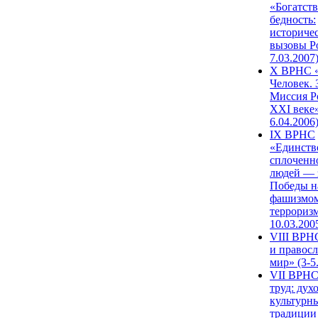
«Богатств
бедность:
историче
вызовы Ро
7.03.2007
X ВРНС «
Человек. 
Миссия Р
XXI веке»
6.04.2006
IX ВРНС
«Единств
сплоченн
людей — 
Победы н
фашизмом
терроризм
10.03.200
VIII ВРН
и правос
мир» (3-5
VII ВРНС
труд: дух
культурн
традиции