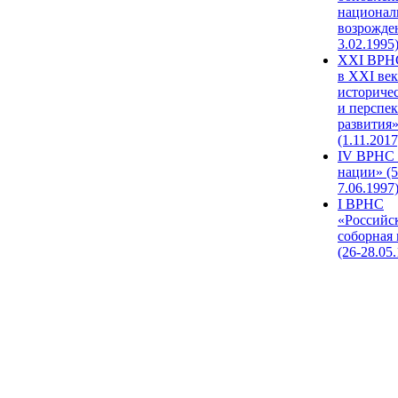
национал
возрожде
3.02.1995
XХI ВРНС
в XXI век
историче
и перспе
развития
(1.11.2017
IV ВРНС 
нации» (5
7.06.1997
I ВРНС
«Российс
соборная
(26-28.05