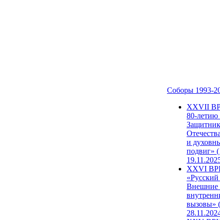
Соборы 1993-2
ХХVII В
80-летию
Защитни
Отечеств
и духовн
подвиг» (
19.11.202
XXVI В
«Русский
Внешние
внутренн
вызовы» (
28.11.202