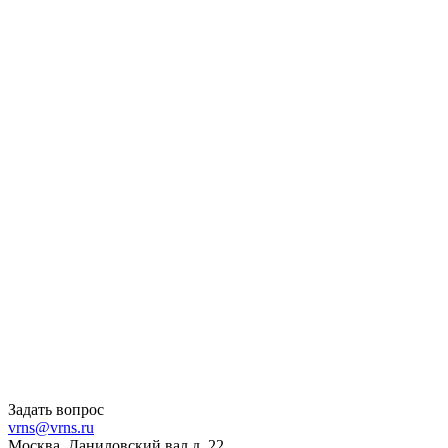
Задать вопрос
vrns@vrns.ru
Москва, Даниловский вал д. 22