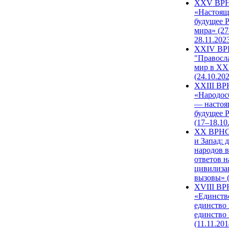
XXV ВР
«Настоящ
будущее 
мира» (27
28.11.202
XXIV В
"Правосл
мир в XXI
(24.10.20
XXIII В
«Народос
— настоя
будущее 
(17–18.10
XX ВРНС
и Запад: 
народов в
ответов н
цивилиза
вызовы» (
XVIII В
«Единств
единство 
единство
(11.11.201