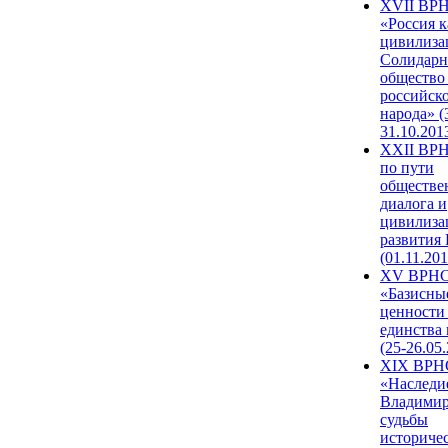
XVII ВР
«Россия к
цивилиза
Солидарн
общество
российск
народа» (
31.10.201
XXII ВРН
по пути
обществе
диалога и
цивилиза
развития
(01.11.201
XV ВРН
«Базисны
ценности
единства
(25-26.05.
XIX ВРН
«Наследи
Владимир
судьбы
историче