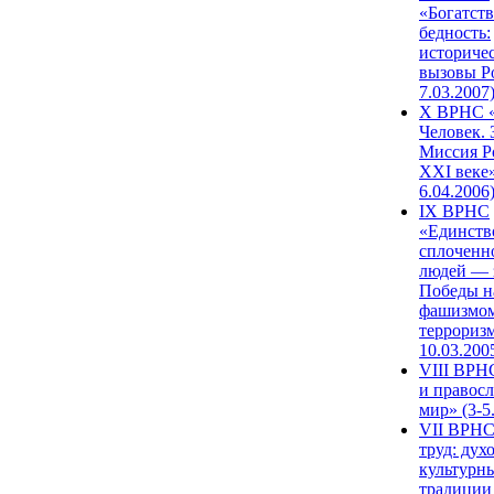
«Богатств
бедность:
историче
вызовы Ро
7.03.2007
X ВРНС «
Человек. 
Миссия Р
XXI веке»
6.04.2006
IX ВРНС
«Единств
сплоченн
людей — 
Победы н
фашизмом
терроризм
10.03.200
VIII ВРН
и правос
мир» (3-5
VII ВРНС
труд: дух
культурн
традиции