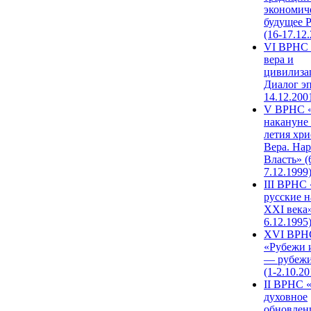
экономич
будущее 
(16-17.12
VI ВРНС 
вера и
цивилиза
Диалог эп
14.12.200
V ВРНС «
накануне 
летия хри
Вера. Нар
Власть» (
7.12.1999
III ВРНС 
русские н
XXI века»
6.12.1995
XVI ВРН
«Рубежи 
— рубежи
(1-2.10.20
II ВРНС 
духовное
обновлен