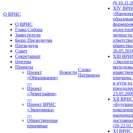
(9-10.11.2
XIV ВРН
«Национа
О ВРНС
образован
О ВРНС
формиров
Глава Собора
целостно
Заместители
личности
Бюро Президиума
ответств
Президиум
общества»
Совет
26.05.201
Секретариат
XIII ВРН
Центры
«Экологи
Проекты
молодежь
Слово
Проект
Новости
нравстве
Патриарха
«Образование»
причины 
—
и пути их
Проект
преодолен
«Демография»
23.05.200
—
XII ВРН
Проект ВРНС
«Будущие
«Экономика»
поколени
—
национал
Общественные
достояни
приемные
(20-22.02
XI ВРНС