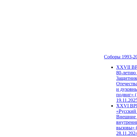
Соборы 1993-2
ХХVII В
80-летию
Защитни
Отечеств
и духовн
подвиг» (
19.11.202
XXVI В
«Русский
Внешние
внутренн
вызовы» (
28.11.202