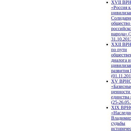
XVII ВР
«Россия к
цивилиза
Солидарн
общество
российск
народа» (
31.10.201
XXII ВРН
по пути
обществе
диалога и
цивилиза
развития
(01.11.201
XV ВРН
«Базисны
ценности
единства
(25-26.05.
XIX ВРН
«Наследи
Владимир
судьбы
историче