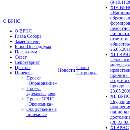
(9-10.11.2
XIV ВРН
«Национа
образован
О ВРНС
формиров
целостно
О ВРНС
личности
Глава Собора
ответств
Заместители
общества»
Бюро Президиума
26.05.201
Президиум
XIII ВРН
Совет
«Экологи
Секретариат
молодежь
Центры
Слово
Новости
нравстве
Проекты
Патриарха
причины 
Проект
и пути их
«Образование»
преодолен
Проект
23.05.200
«Демография»
XII ВРН
Проект ВРНС
«Будущие
«Экономика»
поколени
Общественные
национал
приемные
достояни
(20-22.02
XI ВРНС