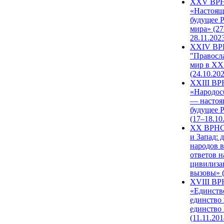
XXV ВР
«Настоящ
будущее 
мира» (27
28.11.202
XXIV В
"Правосл
мир в XXI
(24.10.20
XXIII В
«Народос
— настоя
будущее 
(17–18.10
XX ВРНС
и Запад: 
народов в
ответов н
цивилиза
вызовы» (
XVIII В
«Единств
единство 
единство
(11.11.201