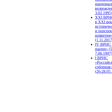
национал
возрожде
3.02.1995
XХI ВРНС
в XXI век
историче
и перспе
развития
(1.11.2017
IV ВРНС 
нации» (5
7.06.1997
I ВРНС
«Российс
соборная
(26-28.05