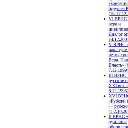
экономич
будущее 
(16-17.12
VI ВРНС 
вера и
цивилиза
Диалог эп
14.12.200
V ВРНС «
накануне 
летия хри
Вера. Нар
Власть» (
7.12.1999
III ВРНС 
русские н
XXI века»
6.12.1995
XVI ВРН
«Рубежи 
— рубежи
(1-2.10.20
II ВРНС 
духовное
обновлен