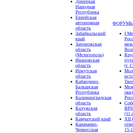
Донецкая
Народная
Республика
Еврейская
автономная
ФОРУМЫ
область
Забайкальский
I М
край
Рос
Запорожская
меж
область
Волг
(Мелитополь)
Кру
Ивановская
пут
область
(г. 
Иркутская
Мол
область
ист
Кабардино-
Твер
Балкарская
Меж
Республика
окк
Калининградская
Росс
область
Соб
Калужская
ВРН
область
(11 
Камчатский край
XII
Карачаево-
отв
Черкесская
15-1