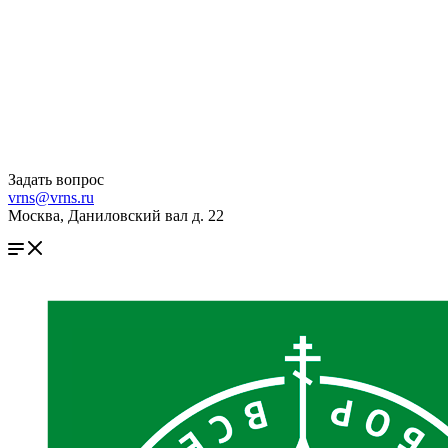
Задать вопрос
vrns@vrns.ru
Москва, Даниловский вал д. 22