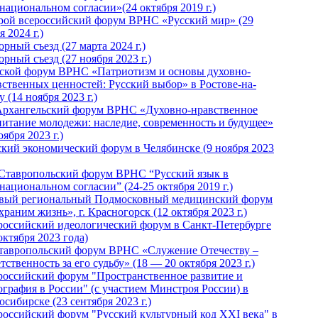
национальном согласии»(24 октября 2019 г.)
рой всероссийский форум ВРНС «Русский мир» (29
 2024 г.)
рный съезд (27 марта 2024 г.)
рный съезд (27 ноября 2023 г.)
ской форум ВРНС «Патриотизм и основы духовно-
вственных ценностей: Русский выбор» в Ростове-на-
 (14 ноября 2023 г.)
Архангельский форум ВРНС «Духовно-нравственное
питание молодежи: наследие, современность и будущее»
оября 2023 г.)
ский экономический форум в Челябинске (9 ноября 2023
 Ставропольский форум ВРНС “Русский язык в
национальном согласии” (24-25 октября 2019 г.)
вый региональный Подмосковный медицинский форум
раним жизнь», г. Красногорск (12 октября 2023 г.)
российский идеологический форум в Санкт-Петербурге
октября 2023 года)
тавропольский форум ВРНС «Служение Отечеству –
тственность за его судьбу» (18 — 20 октября 2023 г.)
российский форум "Пространственное развитие и
ография в России" (с участием Минстроя России) в
сибирске (23 сентября 2023 г.)
российский форум "Русский культурный код XXI века" в