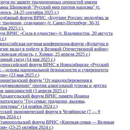
Форум по защите традиционных ценностей имени
ьяны Щипковой "Русский мир против нацизма" (г.
енск, 24-25 сентября 2025 г.)
одёжный форум ВРНС «Будущее России: молодёжь за
, традиции, созидание» (г. Санкт-Петербург, 30-31
бря 2025 г.).
ум ВРНС «Сила в единстве» (г. Владивосток, 20 августа
 г.)
ероссийская научная конференция-форум «Культура и
игия: вклад в победу в Великой Отечественной войне»
ковская область, г. Химки, 25 апреля 2025 г.)
рный съезд (14 мая 2025 г.)
 Всероссийский форум ВРНС в Новосибирске «Русский
к – основа национальной безопасности и суверенитета
ии» (23 мая 2025 г.)
ининградский форум "От народосбережения к
одоумножению" против алкогольной угрозы и других
в зависимостей (3 апреля 2025 г.)
 Архангельский форум ВРНС памяти Иоанна
нштадского "Год семьи: традиции, вызовы,
пективы" (14 ноября 2024 г.)
Русский экономический форум в Челябинске (7 — 9
ря 2024 г.)
Ставропольский форум ВРНС «Крепкая семья — Великая
ия» (23-25 октября 2024 г.)