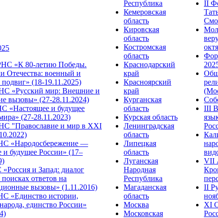
Республика
II 
Кемеровская
Тат
область
Смол
Кировская
Мол
область
веру
Костромская
октя
025
область
Фор
НС «К 80-летию Победы.
Краснодарский
2025
и Отечества: военный и
край
Общ
подвиг» (18-19.11.2025)
Красноярский
рел
С «Русский мир: Внешние и
край
(Мос
е вызовы» (27-28.11.2024)
Курганская
Собо
 «Настоящее и будущее
область
III
мира» (27-28.11.2023)
Курская область
язы
С "Православие и мир в XXI
Ленинградская
Росс
.10.2022)
область
Кал
НС «Народосбережение —
Липецкая
нар
 и будущее России» (17–
область
видо
9)
Луганская
VII
«Россия и Запад: диалог
Народная
Кро
 поисках ответов на
Республика
перс
ционные вызовы» (1.11.2016)
Магаданская
II 
НС «Единство истории,
область
нояб
народа, единство России»
Москва
ХI 
4)
Московская
Росс