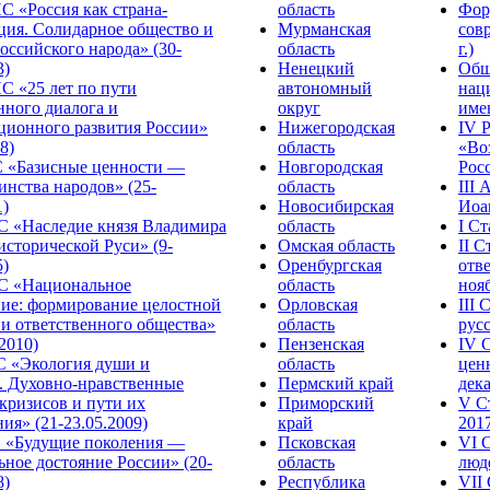
С «Россия как страна-
область
Фор
ция. Солидарное общество и
Мурманская
сов
оссийского народа» (30-
область
г.)
3)
Ненецкий
Общ
С «25 лет по пути
автономный
нац
нного диалога и
округ
име
ционного развития России»
Нижегородская
IV 
8)
область
«Во
«Базисные ценности —
Новгородская
Росс
инства народов» (25-
область
III
1)
Новосибирская
Иоа
 «Наследие князя Владимира
область
I С
исторической Руси» (9-
Омская область
II 
5)
Оренбургская
отве
С «Национальное
область
нояб
ние: формирование целостной
Орловская
III
 и ответственного общества»
область
русс
.2010)
Пензенская
IV 
С «Экология души и
область
цен
. Духовно-нравственные
Пермский край
дека
кризисов и пути их
Приморский
V С
ия» (21-23.05.2009)
край
2017
 «Будущие поколения —
Псковская
VI 
ное достояние России» (20-
область
люде
8)
Республика
VII