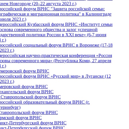
нем Новгороде (20–22 августа 2023 г.)
российский форум ВРНС "Защита российской семьи:
ографическая и миграционная политика" в Калиниграде
 июля 2023 г.)
ероссийский Кузбасский форум ВРНС «Институт семьи
 основа современного общества и залог успешной
ударственной политики России в ХХI веке» (6-7 июня
 г.)
российский социальный форум ВРНС в Воронеже (17-18
2023 г.)
ероссийская научно-практическая конференция «Россия
ызовы современного мира» (Республика Коми, 27 апреля
 г.)
Кемеровский форум ВРНС
российский форум ВРНС «Русский мир» в Луганске (12
2023 г.)
емеровский форум ВРНС
Архангельский форум ВРНС
I Ставропольский форум ВРНС
российский образовательный форум ВРНС (г.
теринбург)
Ставропольский форум ВРНС
ермский форум ВРНС
Санкт-Петербургский форум ВРНС
анкт-Петербургский форум ВРНС