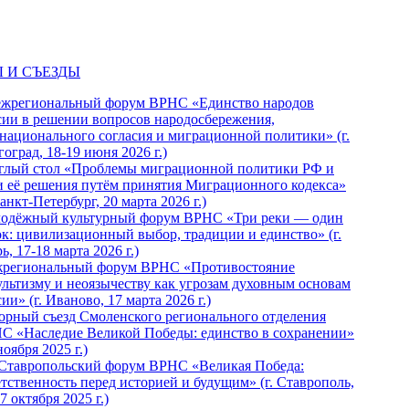
 И СЪЕЗДЫ
ежрегиональный форум ВРНС «Единство народов
сии в решении вопросов народосбережения,
национального согласия и миграционной политики» (г.
оград, 18-19 июня 2026 г.)
глый стол «Проблемы миграционной политики РФ и
и её решения путём принятия Миграционного кодекса»
Санкт-Петербург, 20 марта 2026 г.)
одёжный культурный форум ВРНС «Три реки — один
ок: цивилизационный выбор, традиции и единство» (г.
ь, 17-18 марта 2026 г.)
региональный форум ВРНС «Противостояние
ультизму и неоязычеству как угрозам духовным основам
ии» (г. Иваново, 17 марта 2026 г.)
орный съезд Смоленского регионального отделения
С «Наследие Великой Победы: единство в сохранении»
ноября 2025 г.)
 Ставропольский форум ВРНС «Великая Победа:
етственность перед историей и будущим» (г. Ставрополь,
7 октября 2025 г.)