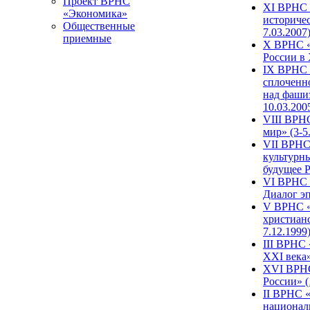
Проект ВРНС
XI ВРНС «
«Экономика»
историчес
Общественные
7.03.2007
приемные
X ВРНС «
России в 
IX ВРНС 
сплоченн
над фаши
10.03.200
VIII ВРН
мир» (3-5
VII ВРНС 
культурн
будущее Р
VI ВРНС «
Диалог эп
V ВРНС «
христианс
7.12.1999
III ВРНС 
XXI века»
XVI ВРНС
России» (
II ВРНС «
национал