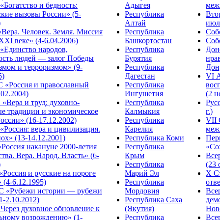
Богатство и бедность:
Адыгея
меж
кие вызовы России» (5-
Республика
Вто
)
Алтай
июля
Вера. Человек. Земля. Миссия
Республика
Собо
XXI веке» (4-6.04.2006)
Башкортостан
Собо
«Единство народов,
Республика
Дон
ость людей — залог Победы
Бурятия
нра
змом и терроризмом» (9-
Республика
Дону
5)
Дагестан
VI 
С «Россия и православный
Республика
вос
.02.2004)
Ингушетия
(2 н
«Вера и труд: духовно-
Республика
Рус
ые традиции и экономическое
Калмыкия
г.)
оссии» (16-17.12.2002)
Республика
VII
Россия: вера и цивилизация.
Карелия
меж
ох» (13-14.12.2001)
Республика Коми
Пер
Россия накануне 2000-летия
Республика
«Сох
тва. Вера. Народ. Власть» (6-
Крым
Все
)
Республика
(23 
«Россия и русские на пороге
Марий Эл
X С
 (4-6.12.1995)
Республика
отве
 «Рубежи истории — рубежи
Мордовия
Все
1-2.10.2012)
Республика Саха
дем
Через духовное обновление к
(Якутия)
Ново
ьному возрождению» (1-
Республика
Все