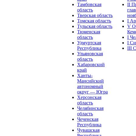
Тамбовская
II 
область
глав
Тверская область
нояб
Томская область
I А
Тульская область
V О
Тюменская
Кеме
область
I Ч
Удмуртская
I С
Республика
III
Ульяновская
область
Хабаровский
край
Ханты-
Мансийский
автономный
округ — Югра
Херсонская
область
Челябинская
область
Чеченская
Республика
Чувашская
Рeспублика