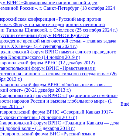
ум ВРНС «Формирование национальной идеи
ременной России», г. Санкт-Петербург (18 октября 2024
ероссийская конференция «Русский мир против
изма». Форум по защите традиционных ценностей
ни Татьяны Щипковой, г. Смоленск (25 сентября 2024 г.)
Русский семейный форум ВРНС в Кузбассе
зрождение крепкой многодетной семьи – главная задача
ии в XXI веке» (3-4 сентября 2024 г.)
 Архангельский форум ВРНС памяти святого праведного
нна Кронштадского (14 ноября 2019 г.)
тавропольский форум ВРНС (12 декабря 2012)
Ставропольский форум ВРНС «Нравственная и
тственная личность – основа сильного государства» (26
ря 2013 г.)
 Ставропольский форум ВРНС «Глобальные вызовы —
кий ответ» (20-21 декабря 2013 г.)
Ставропольский форум ВРНС «Традиционные семейные
ности народов России и вызовы глобального мира» (1
Ещё
бря 2015 г.)
тавропольский форум ВРНС «Северный Кавказ 1917–
: уроки столетия» (29 ноября 2016 г.)
Ставропольский форум ВРНС «Традиции Кавказа — дела
й доброй воли» (13 декабря 2018 г.)
 Ставропольский форум ВHС «Русский язык в