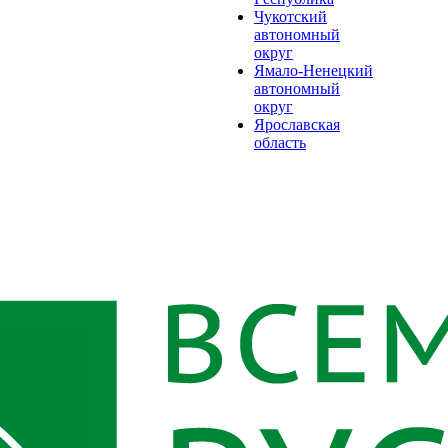
Чукотский
автономный
округ
Ямало-Ненецкий
автономный
округ
Ярославская
область