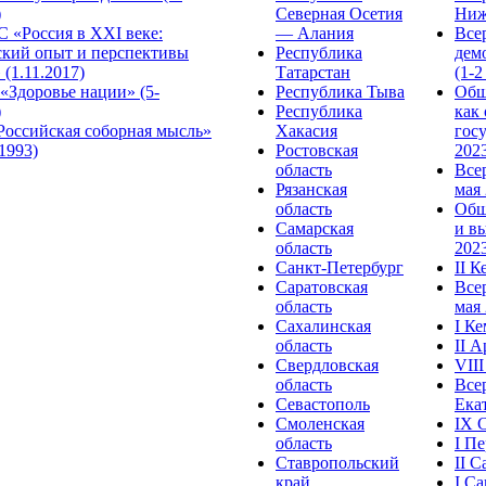
)
Северная Осетия
Ниж
 «Россия в XXI веке:
— Алания
Все
ский опыт и перспективы
Республика
дем
 (1.11.2017)
Татарстан
(1-2
«Здоровье нации» (5-
Республика Тыва
Общ
)
Республика
как
Российская соборная мысль»
Хакасия
гос
.1993)
Ростовская
2023
область
Все
Рязанская
мая 
область
Общ
Самарская
и в
область
2023
Санкт-Петербург
II 
Саратовская
Все
область
мая 
Сахалинская
I К
область
II 
Свердловская
VII
область
Все
Севастополь
Ека
Смоленская
IX 
область
I П
Ставропольский
II 
край
I С