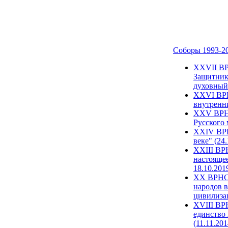
Соборы 1993-2
ХХVII ВР
Защитник
духовный 
XXVI ВРН
внутренни
XXV ВРНС
Русского 
XXIV ВРН
веке" (24
XXIII ВР
настоящее
18.10.201
XX ВРНС 
народов в
цивилиза
XVIII ВР
единство 
(11.11.201