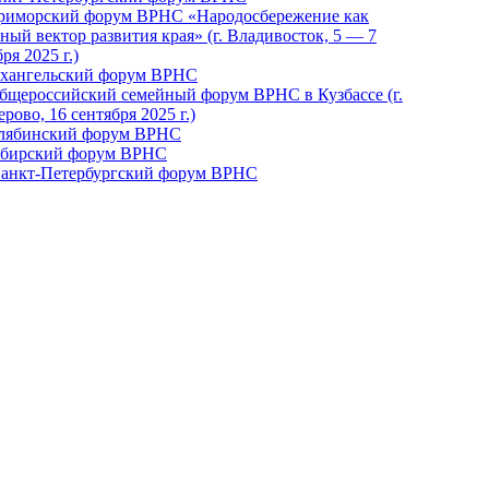
Приморский форум ВРНС «Народосбережение как
ный вектор развития края» (г. Владивосток, 5 — 7
ря 2025 г.)
рхангельский форум ВРНС
бщероссийский семейный форум ВРНС в Кузбассе (г.
рово, 16 сентября 2025 г.)
елябинский форум ВРНС
ибирский форум ВРНС
 Санкт-Петербургский форум ВРНС