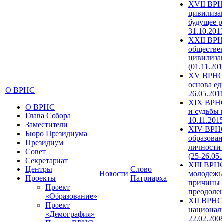
XVII ВРН
цивилиза
будущее р
31.10.201
XXII ВРН
обществе
цивилиза
(01.11.201
XV ВРНС 
основа ед
О ВРНС
26.05.201
XIX ВРНС
О ВРНС
и судьбы 
Глава Собора
10.11.201
Заместители
XIV ВРН
Бюро Президиума
образова
Президиум
личности
Совет
(25-26.05
Секретариат
XIII ВРН
Центры
Слово
Новости
молодежь
Проекты
Патриарха
причины 
Проект
преодолен
«Образование»
XII ВРНС
Проект
националь
«Демография»
22.02.200