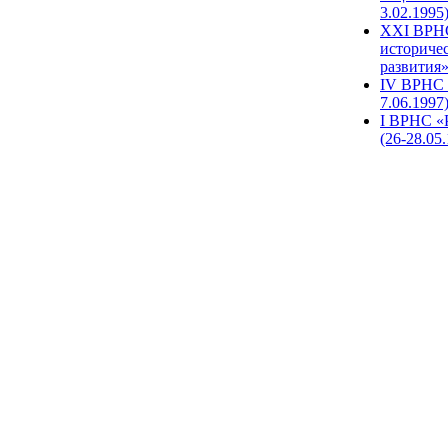
3.02.1995
XХI ВРНС
историче
развития»
IV ВРНС 
7.06.1997
I ВРНС «
(26-28.05