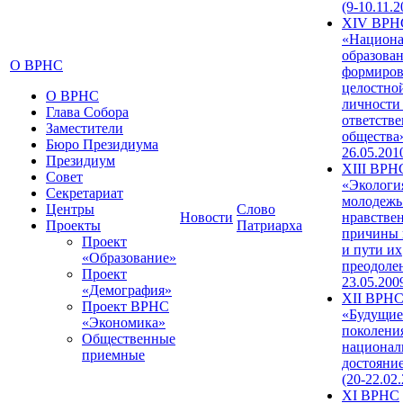
(9-10.11.2
XIV ВРН
«Национа
образован
О ВРНС
формиров
целостно
О ВРНС
личности
Глава Собора
ответств
Заместители
общества»
Бюро Президиума
26.05.201
Президиум
XIII ВРН
Совет
«Экологи
Секретариат
молодежь
Центры
Слово
Новости
нравстве
Проекты
Патриарха
причины 
Проект
и пути их
«Образование»
преодолен
Проект
23.05.200
«Демография»
XII ВРН
Проект ВРНС
«Будущие
«Экономика»
поколени
Общественные
национал
приемные
достояни
(20-22.02
XI ВРНС