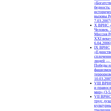
«Богатств
бедность:
историче
вызовы Ро
7.03.2007
X ВРНС «
Человек. 
Миссия Р
XXI веке»
6.04.2006
IX ВРНС
«Единств
сплоченн
людей — 
Победы н
фашизмом
терроризм
10.03.200
VIII ВРН
и правос
мир» (3-5
VII ВРНС
труд: дух
культурн
традиции