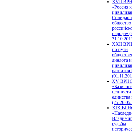
XVII ВР
«Россия к
цивилиза
Солидарн
общество
российск
народа» (
31.10.201
XXII ВРН
по пути
обществе
диалога и
цивилиза
развития
(01.11.201
XV ВРН
«Базисны
ценности
единства
(25-26.05.
XIX ВРН
«Наследи
Владимир
судьбы
историче