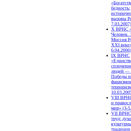
«Богатств
бедность:
историче
вызовы Ро
7.03.2007
X ВРНС «
Человек. 
Миссия Р
XXI веке»
6.04.2006
IX ВРНС
«Единств
сплоченн
людей — 
Победы н
фашизмом
терроризм
10.03.200
VIII ВРН
и правос
мир» (3-5
VII ВРНС
труд: дух
культурн
традиции