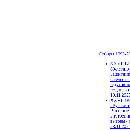
Соборы 1993-2
ХХVII В
80-летию
Защитни
Отечеств
и духовн
подвиг» (
19.11.202
XXVI В
«Русский
Внешние
внутренн
вызовы» (
28.11.202