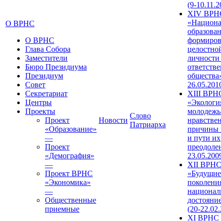
(9-10.11.2
XIV ВРН
«Национа
О ВРНС
образован
О ВРНС
формиров
Глава Собора
целостно
Заместители
личности
Бюро Президиума
ответств
Президиум
общества»
Совет
26.05.201
Секретариат
XIII ВРН
Центры
«Экологи
Проекты
молодежь
Слово
Проект
Новости
нравстве
Патриарха
«Образование»
причины 
—
и пути их
Проект
преодолен
«Демография»
23.05.200
—
XII ВРН
Проект ВРНС
«Будущие
«Экономика»
поколени
—
национал
Общественные
достояни
приемные
(20-22.02
XI ВРНС