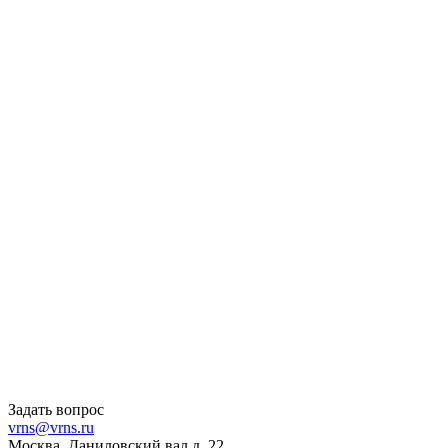
Задать вопрос
vrns@vrns.ru
Москва, Даниловский вал д. 22