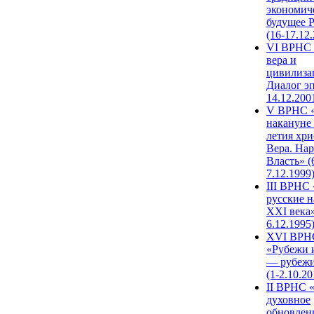
экономич
будущее 
(16-17.12
VI ВРНС 
вера и
цивилиза
Диалог эп
14.12.200
V ВРНС «
накануне 
летия хри
Вера. Нар
Власть» (
7.12.1999
III ВРНС 
русские н
XXI века»
6.12.1995
XVI ВРН
«Рубежи 
— рубежи
(1-2.10.20
II ВРНС 
духовное
обновлен