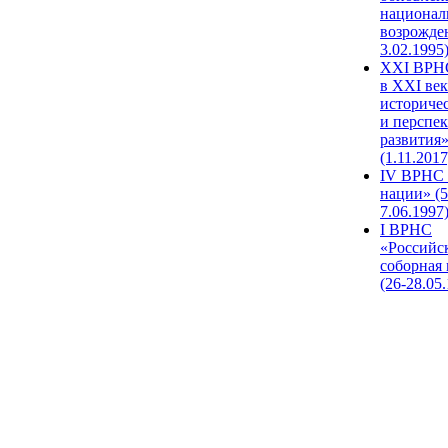
национал
возрожде
3.02.1995
XХI ВРНС
в XXI век
историче
и перспе
развития
(1.11.2017
IV ВРНС 
нации» (5
7.06.1997
I ВРНС
«Российс
соборная
(26-28.05