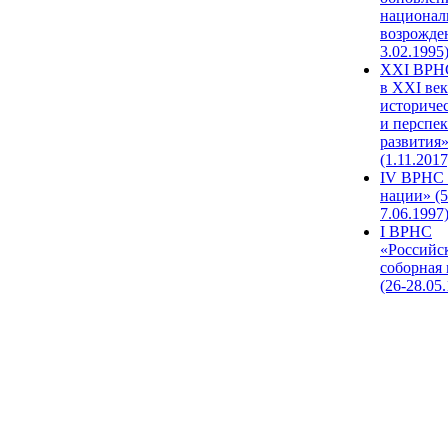
национал
возрожде
3.02.1995
XХI ВРНС
в XXI век
историче
и перспе
развития
(1.11.2017
IV ВРНС 
нации» (5
7.06.1997
I ВРНС
«Российс
соборная
(26-28.05