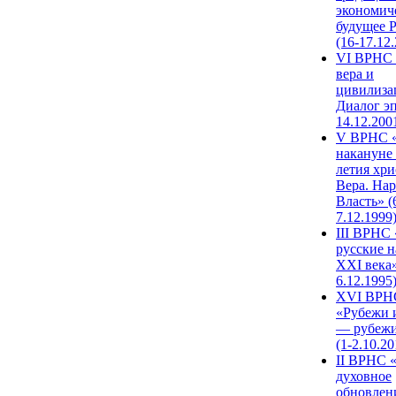
экономич
будущее 
(16-17.12
VI ВРНС 
вера и
цивилиза
Диалог эп
14.12.200
V ВРНС «
накануне 
летия хри
Вера. Нар
Власть» (
7.12.1999
III ВРНС 
русские н
XXI века»
6.12.1995
XVI ВРН
«Рубежи 
— рубежи
(1-2.10.20
II ВРНС 
духовное
обновлен