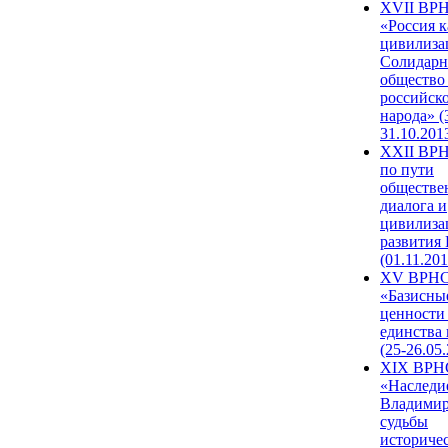
XVII ВР
«Россия к
цивилиза
Солидарн
общество
российск
народа» (
31.10.201
XXII ВРН
по пути
обществе
диалога и
цивилиза
развития
(01.11.201
XV ВРН
«Базисны
ценности
единства
(25-26.05.
XIX ВРН
«Наследи
Владимир
судьбы
историче