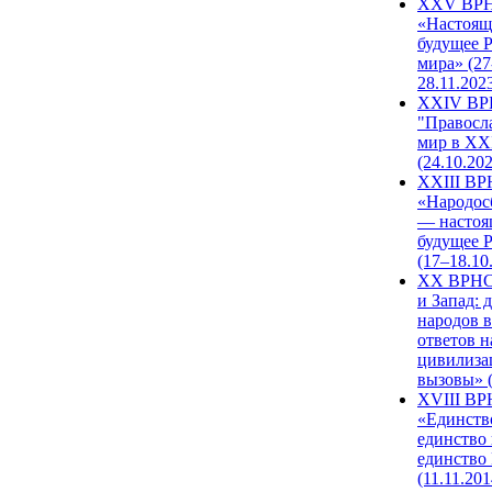
XXV ВР
«Настоящ
будущее 
мира» (27
28.11.202
XXIV В
"Правосл
мир в XXI
(24.10.20
XXIII В
«Народос
— настоя
будущее 
(17–18.10
XX ВРНС
и Запад: 
народов в
ответов н
цивилиза
вызовы» (
XVIII В
«Единств
единство 
единство
(11.11.201