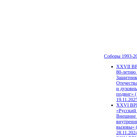
Соборы 1993-2
ХХVII В
80-летию
Защитни
Отечеств
и духовн
подвиг» (
19.11.202
XXVI В
«Русский
Внешние
внутренн
вызовы» (
28.11.202