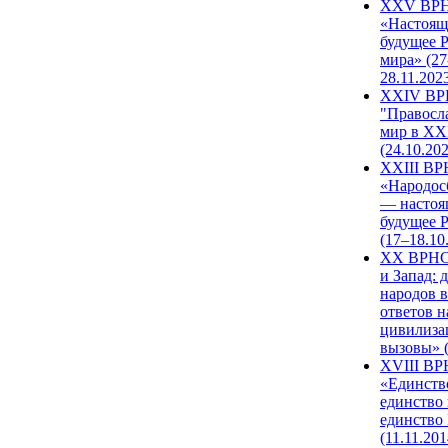
XXV ВР
«Настоящ
будущее 
мира» (27
28.11.202
XXIV В
"Правосл
мир в XXI
(24.10.20
XXIII В
«Народос
— настоя
будущее 
(17–18.10
XX ВРНС
и Запад: 
народов в
ответов н
цивилиза
вызовы» (
XVIII В
«Единств
единство 
единство
(11.11.201