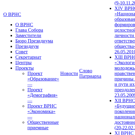
(9-10.11.2
XIV ВРН
«Национа
О ВРНС
образован
О ВРНС
формиров
Глава Собора
целостно
Заместители
личности
Бюро Президиума
ответств
Президиум
общества»
Совет
26.05.201
Секретариат
XIII ВРН
Центры
«Экологи
Проекты
молодежь
Слово
Проект
Новости
нравстве
Патриарха
«Образование»
причины 
—
и пути их
Проект
преодолен
«Демография»
23.05.200
—
XII ВРН
Проект ВРНС
«Будущие
«Экономика»
поколени
—
национал
Общественные
достояни
приемные
(20-22.02
XI ВРНС