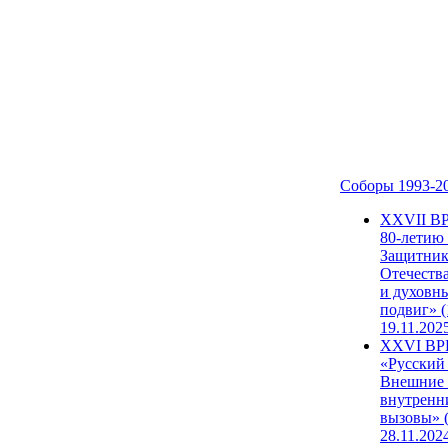
Соборы 1993-2
ХХVII В
80-летию
Защитни
Отечеств
и духовн
подвиг» (
19.11.202
XXVI В
«Русский
Внешние
внутренн
вызовы» (
28.11.202