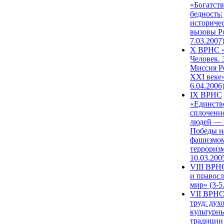
«Богатств
бедность:
историче
вызовы Ро
7.03.2007
X ВРНС «
Человек. 
Миссия Р
XXI веке»
6.04.2006
IX ВРНС
«Единств
сплоченн
людей — 
Победы н
фашизмом
терроризм
10.03.200
VIII ВРН
и правос
мир» (3-5
VII ВРНС
труд: дух
культурн
традиции