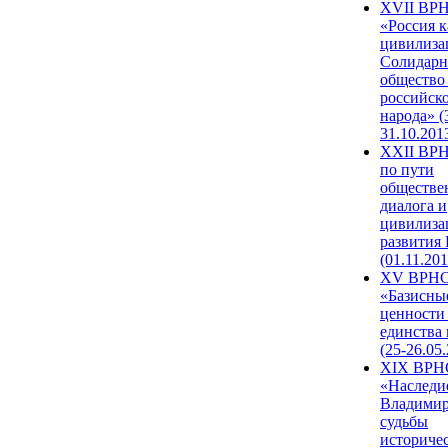
XVII ВР
«Россия к
цивилиза
Солидарн
общество
российск
народа» (
31.10.201
XXII ВРН
по пути
обществе
диалога и
цивилиза
развития
(01.11.201
XV ВРН
«Базисны
ценности
единства
(25-26.05.
XIX ВРН
«Наследи
Владимир
судьбы
историче