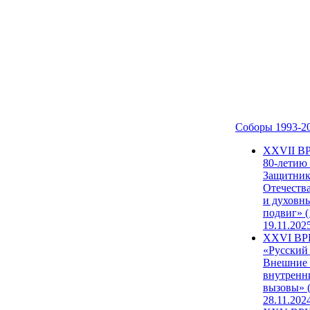
Соборы 1993-2
ХХVII В
80-летию
Защитни
Отечеств
и духовн
подвиг» (
19.11.202
XXVI В
«Русский
Внешние
внутренн
вызовы» (
28.11.202