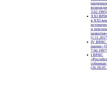
национал
возрожде
3.02.1995
XХI ВРНС
в XXI век
историче
и перспе
развития
(1.11.2017
IV ВРНС 
нации» (5
7.06.1997
I ВРНС
«Российс
соборная
(26-28.05