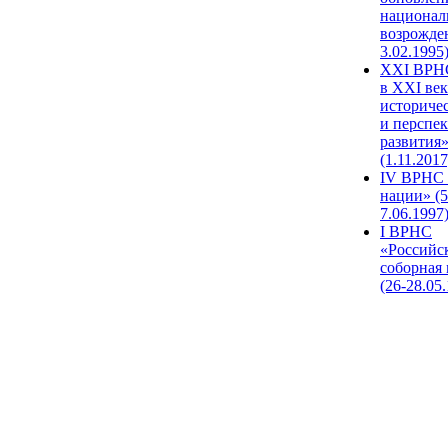
национал
возрожде
3.02.1995
XХI ВРНС
в XXI век
историче
и перспе
развития
(1.11.2017
IV ВРНС 
нации» (5
7.06.1997
I ВРНС
«Российс
соборная
(26-28.05