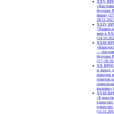
XXV ВР
«Настоящ
будущее 
мира» (27
28.11.202
XXIV В
"Правосл
мир в XXI
(24.10.20
XXIII В
«Народос
— настоя
будущее 
(17–18.10
XX ВРНС
и Запад: 
народов в
ответов н
цивилиза
вызовы» (
XVIII В
«Единств
единство 
единство
(11.11.201