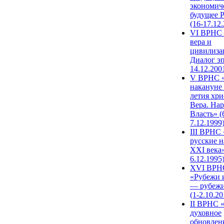
экономич
будущее 
(16-17.12
VI ВРНС 
вера и
цивилиза
Диалог эп
14.12.200
V ВРНС «
накануне 
летия хри
Вера. Нар
Власть» (
7.12.1999
III ВРНС 
русские н
XXI века»
6.12.1995
XVI ВРН
«Рубежи 
— рубежи
(1-2.10.20
II ВРНС 
духовное
обновлен