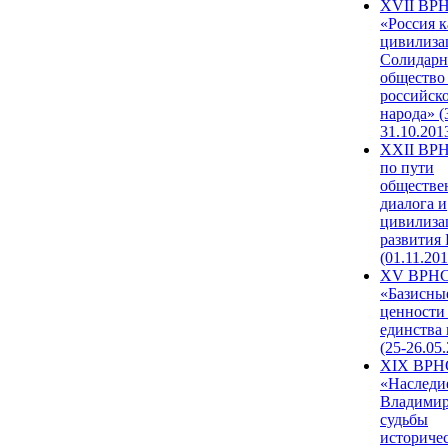
XVII ВР
«Россия к
цивилиза
Солидарн
общество
российск
народа» (
31.10.201
XXII ВРН
по пути
обществе
диалога и
цивилиза
развития
(01.11.201
XV ВРН
«Базисны
ценности
единства
(25-26.05.
XIX ВРН
«Наследи
Владимир
судьбы
историче