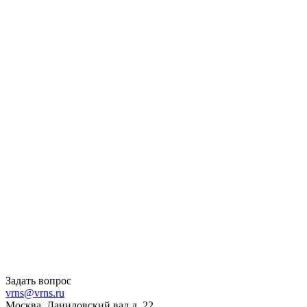
Задать вопрос
vrns@vrns.ru
Москва, Даниловский вал д. 22