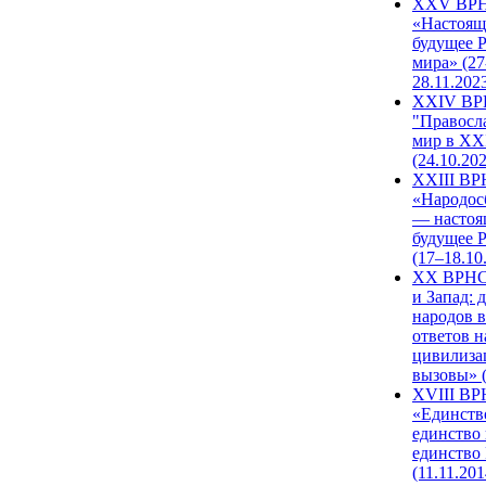
XXV ВР
«Настоящ
будущее 
мира» (27
28.11.202
XXIV В
"Правосл
мир в XXI
(24.10.20
XXIII В
«Народос
— настоя
будущее 
(17–18.10
XX ВРНС
и Запад: 
народов в
ответов н
цивилиза
вызовы» (
XVIII В
«Единств
единство 
единство
(11.11.201