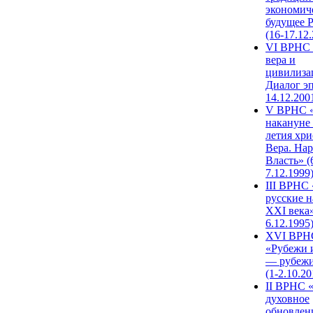
экономич
будущее 
(16-17.12
VI ВРНС 
вера и
цивилиза
Диалог эп
14.12.200
V ВРНС «
накануне 
летия хри
Вера. Нар
Власть» (
7.12.1999
III ВРНС 
русские н
XXI века»
6.12.1995
XVI ВРН
«Рубежи 
— рубежи
(1-2.10.20
II ВРНС 
духовное
обновлен