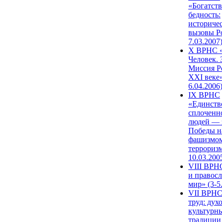
«Богатств
бедность:
историче
вызовы Ро
7.03.2007
X ВРНС «
Человек. 
Миссия Р
XXI веке»
6.04.2006
IX ВРНС
«Единств
сплоченн
людей — 
Победы н
фашизмом
терроризм
10.03.200
VIII ВРН
и правос
мир» (3-5
VII ВРНС
труд: дух
культурн
традиции