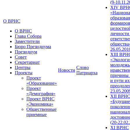
(9-10.11.2
XIV ВРН
«Национа
образован
О ВРНС
формиров
целостно
О ВРНС
личности
Глава Собора
ответств
Заместители
общества»
Бюро Президиума
26.05.201
Президиум
XIII ВРН
Совет
«Экологи
Секретариат
молодежь
Центры
Слово
Новости
нравстве
Проекты
Патриарха
причины 
Проект
и пути их
«Образование»
преодолен
Проект
23.05.200
«Демография»
XII ВРН
Проект ВРНС
«Будущие
«Экономика»
поколени
Общественные
национал
приемные
достояни
(20-22.02
XI ВРНС