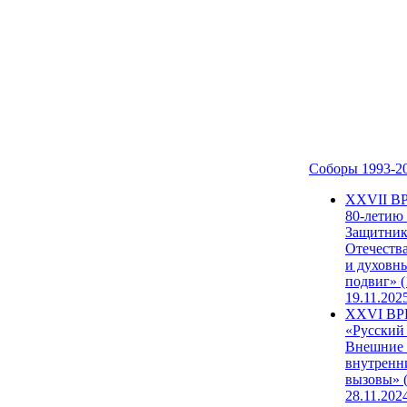
Соборы 1993-2
ХХVII В
80-летию
Защитни
Отечеств
и духовн
подвиг» (
19.11.202
XXVI В
«Русский
Внешние
внутренн
вызовы» (
28.11.202