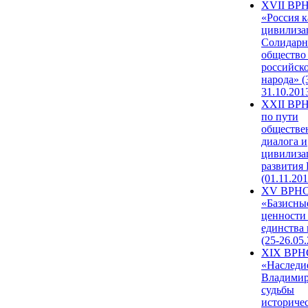
XVII ВР
«Россия к
цивилиза
Солидарн
общество
российск
народа» (
31.10.201
XXII ВРН
по пути
обществе
диалога и
цивилиза
развития
(01.11.201
XV ВРН
«Базисны
ценности
единства
(25-26.05.
XIX ВРН
«Наследи
Владимир
судьбы
историче