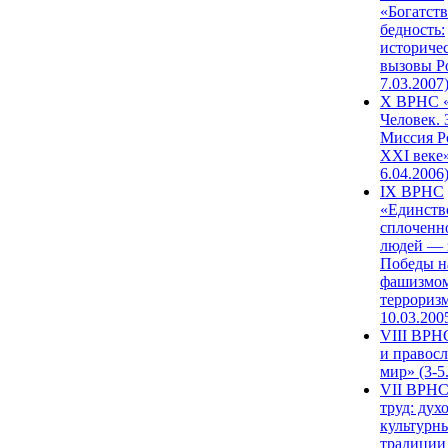
«Богатств
бедность:
историче
вызовы Ро
7.03.2007
X ВРНС «
Человек. 
Миссия Р
XXI веке»
6.04.2006
IX ВРНС
«Единств
сплоченн
людей — 
Победы н
фашизмом
терроризм
10.03.200
VIII ВРН
и правос
мир» (3-5
VII ВРНС
труд: дух
культурн
традиции