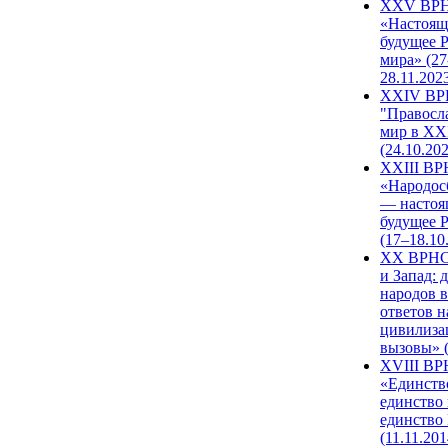
XXV ВР
«Настоящ
будущее 
мира» (27
28.11.202
XXIV В
"Правосл
мир в XXI
(24.10.20
XXIII В
«Народос
— настоя
будущее 
(17–18.10
XX ВРНС
и Запад: 
народов в
ответов н
цивилиза
вызовы» (
XVIII В
«Единств
единство 
единство
(11.11.201