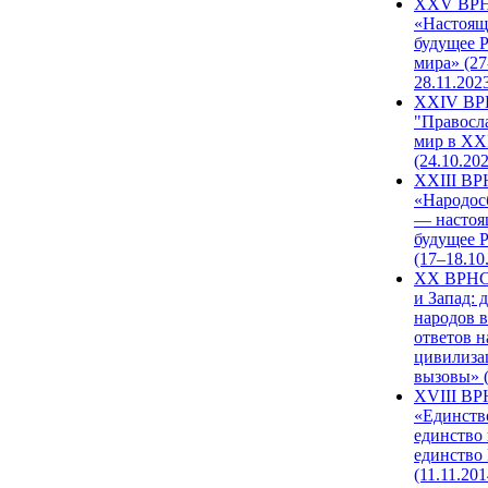
XXV ВР
«Настоящ
будущее 
мира» (27
28.11.202
XXIV В
"Правосл
мир в XXI
(24.10.20
XXIII В
«Народос
— настоя
будущее 
(17–18.10
XX ВРНС
и Запад: 
народов в
ответов н
цивилиза
вызовы» (
XVIII В
«Единств
единство 
единство
(11.11.201