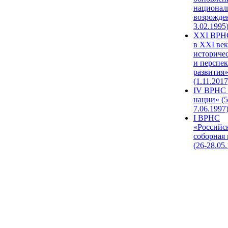
национал
возрожде
3.02.1995
XХI ВРНС
в XXI век
историче
и перспе
развития
(1.11.2017
IV ВРНС 
нации» (5
7.06.1997
I ВРНС
«Российс
соборная
(26-28.05