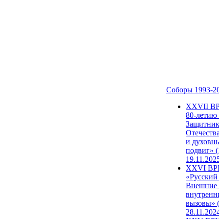
Соборы 1993-2
ХХVII В
80-летию
Защитни
Отечеств
и духовн
подвиг» (
19.11.202
XXVI В
«Русский
Внешние
внутренн
вызовы» (
28.11.202