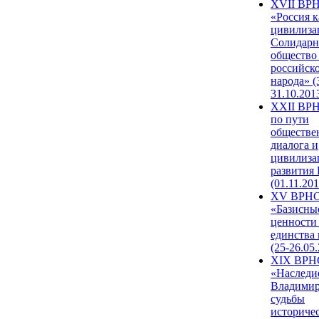
XVII ВР
«Россия к
цивилиза
Солидарн
общество
российск
народа» (
31.10.201
XXII ВРН
по пути
обществе
диалога и
цивилиза
развития
(01.11.201
XV ВРН
«Базисны
ценности
единства
(25-26.05.
XIX ВРН
«Наследи
Владимир
судьбы
историче