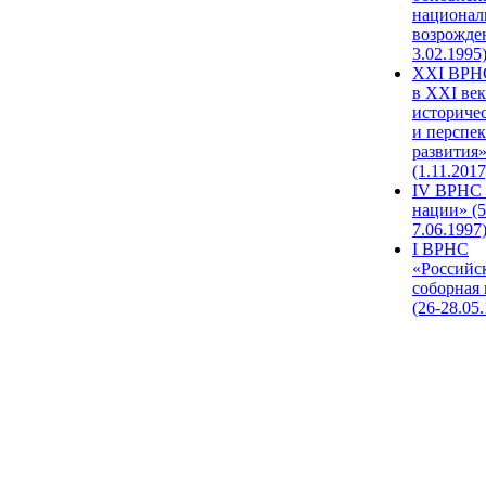
национал
возрожде
3.02.1995
XХI ВРНС
в XXI век
историче
и перспе
развития
(1.11.2017
IV ВРНС 
нации» (5
7.06.1997
I ВРНС
«Российс
соборная
(26-28.05