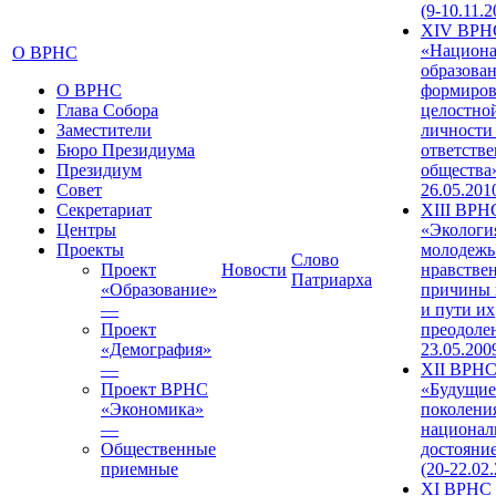
(9-10.11.2
XIV ВРН
«Национа
О ВРНС
образован
О ВРНС
формиров
Глава Собора
целостно
Заместители
личности
Бюро Президиума
ответств
Президиум
общества»
Совет
26.05.201
Секретариат
XIII ВРН
Центры
«Экологи
Проекты
молодежь
Слово
Проект
Новости
нравстве
Патриарха
«Образование»
причины 
—
и пути их
Проект
преодолен
«Демография»
23.05.200
—
XII ВРН
Проект ВРНС
«Будущие
«Экономика»
поколени
—
национал
Общественные
достояни
приемные
(20-22.02
XI ВРНС