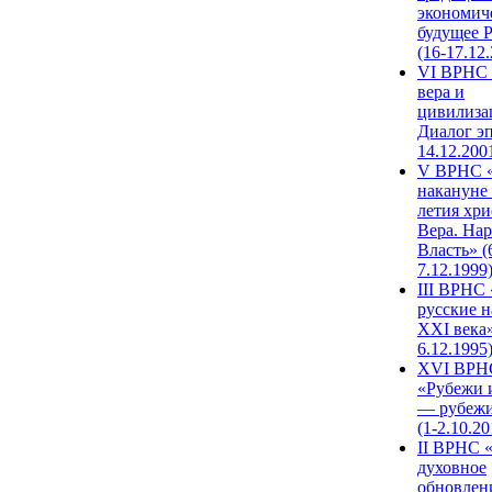
экономич
будущее 
(16-17.12
VI ВРНС 
вера и
цивилиза
Диалог эп
14.12.200
V ВРНС «
накануне 
летия хри
Вера. Нар
Власть» (
7.12.1999
III ВРНС 
русские н
XXI века»
6.12.1995
XVI ВРН
«Рубежи 
— рубежи
(1-2.10.20
II ВРНС 
духовное
обновлен