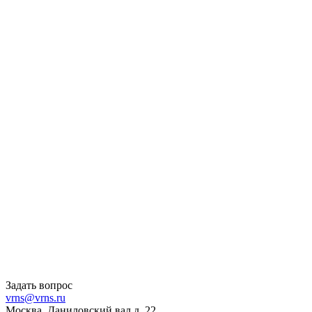
Задать вопрос
vrns@vrns.ru
Москва, Даниловский вал д. 22