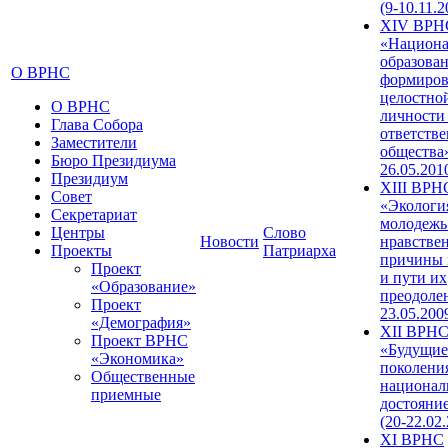
(9-10.11.2
XIV ВРН
«Национа
образован
О ВРНС
формиров
целостно
О ВРНС
личности
Глава Собора
ответств
Заместители
общества»
Бюро Президиума
26.05.201
Президиум
XIII ВРН
Совет
«Экологи
Секретариат
молодежь
Центры
Слово
Новости
нравстве
Проекты
Патриарха
причины 
Проект
и пути их
«Образование»
преодолен
Проект
23.05.200
«Демография»
XII ВРН
Проект ВРНС
«Будущие
«Экономика»
поколени
Общественные
национал
приемные
достояни
(20-22.02
XI ВРНС