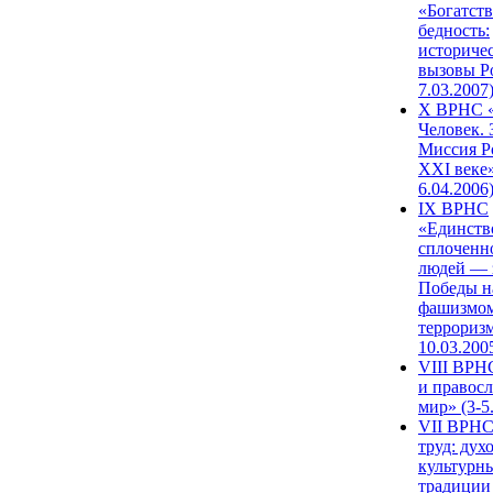
«Богатств
бедность:
историче
вызовы Ро
7.03.2007
X ВРНС «
Человек. 
Миссия Р
XXI веке»
6.04.2006
IX ВРНС
«Единств
сплоченн
людей — 
Победы н
фашизмом
терроризм
10.03.200
VIII ВРН
и правос
мир» (3-5
VII ВРНС
труд: дух
культурн
традиции