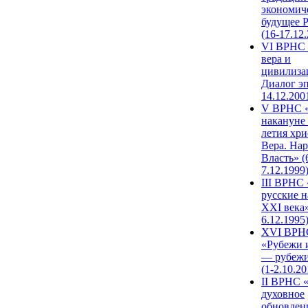
экономич
будущее 
(16-17.12
VI ВРНС 
вера и
цивилиза
Диалог эп
14.12.200
V ВРНС «
накануне 
летия хри
Вера. Нар
Власть» (
7.12.1999
III ВРНС 
русские н
XXI века»
6.12.1995
XVI ВРН
«Рубежи 
— рубежи
(1-2.10.20
II ВРНС 
духовное
обновлен