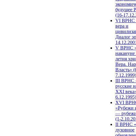
экономич
будущее 
(16-17.12
VI ВРНС 
вера и
цивилиза
Диалог эп
14.12.200
V ВРНС «
накануне 
летия хри
Вера. Нар
Власть» (
7.12.1999
III ВРНС 
русские н
XXI века»
6.12.1995
XVI ВРН
«Рубежи 
— рубежи
(1-2.10.20
II ВРНС 
духовное
обновлен