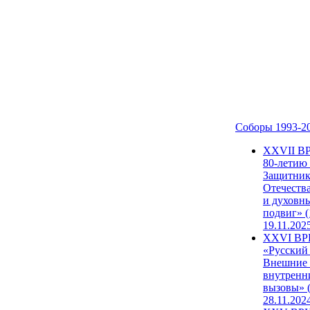
Соборы 1993-2
ХХVII В
80-летию
Защитни
Отечеств
и духовн
подвиг» (
19.11.202
XXVI В
«Русский
Внешние
внутренн
вызовы» (
28.11.202