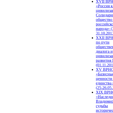
XVII ВР
«Россия к
цивилиза
Солидарн
общество
российск
народа» (
31.10.201
XXII ВРН
по пути
обществе
диалога и
цивилиза
развития
(01.11.201
XV ВРН
«Базисны
ценности
единства
(25-26.05.
XIX ВРН
«Наследи
Владимир
судьбы
историче