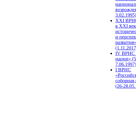
национал
возрожде
3.02.1995
XХI ВРНС
в XXI век
историче
и перспе
развития
(1.11.2017
IV ВРНС 
нации» (5
7.06.1997
I ВРНС
«Российс
соборная
(26-28.05