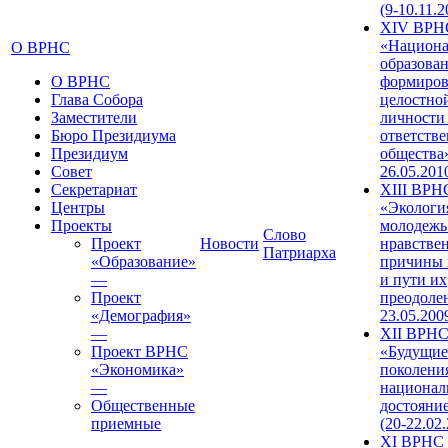
(9-10.11.2
XIV ВРН
«Национа
О ВРНС
образован
О ВРНС
формиров
Глава Собора
целостно
Заместители
личности
Бюро Президиума
ответств
Президиум
общества»
Совет
26.05.201
Секретариат
XIII ВРН
Центры
«Экологи
Проекты
молодежь
Слово
Проект
Новости
нравстве
Патриарха
«Образование»
причины 
—
и пути их
Проект
преодолен
«Демография»
23.05.200
—
XII ВРН
Проект ВРНС
«Будущие
«Экономика»
поколени
—
национал
Общественные
достояни
приемные
(20-22.02
XI ВРНС