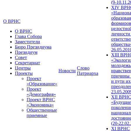
(9-10.11.2
XIV ВРН
«Национа
образован
О ВРНС
формиров
целостно
О ВРНС
личности
Глава Собора
ответств
Заместители
общества»
Бюро Президиума
26.05.201
Президиум
XIII ВРН
Совет
«Экологи
Секретариат
молодежь
Центры
Слово
Новости
нравстве
Проекты
Патриарха
причины 
Проект
и пути их
«Образование»
преодолен
Проект
23.05.200
«Демография»
XII ВРН
Проект ВРНС
«Будущие
«Экономика»
поколени
Общественные
национал
приемные
достояни
(20-22.02
XI ВРНС