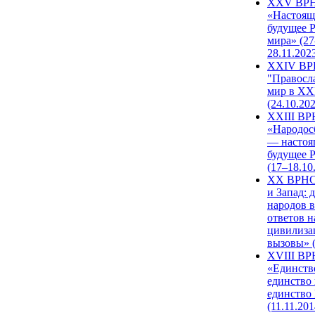
XXV ВР
«Настоящ
будущее 
мира» (27
28.11.202
XXIV В
"Правосл
мир в XXI
(24.10.20
XXIII В
«Народос
— настоя
будущее 
(17–18.10
XX ВРНС
и Запад: 
народов в
ответов н
цивилиза
вызовы» (
XVIII В
«Единств
единство 
единство
(11.11.201