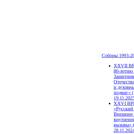
Соборы 1993-2
ХХVII В
80-летию
Защитни
Отечеств
и духовн
подвиг» (
19.11.202
XXVI В
«Русский
Внешние
внутренн
вызовы» (
28.11.202