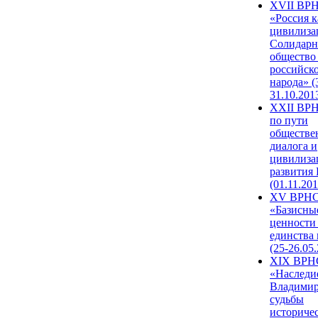
XVII ВР
«Россия к
цивилиза
Солидарн
общество
российск
народа» (
31.10.201
XXII ВРН
по пути
обществе
диалога и
цивилиза
развития
(01.11.201
XV ВРН
«Базисны
ценности
единства
(25-26.05.
XIX ВРН
«Наследи
Владимир
судьбы
историче