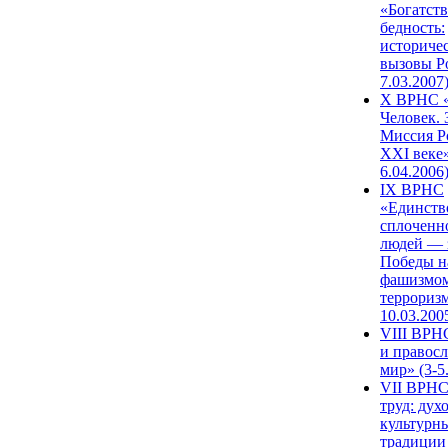
«Богатств
бедность:
историче
вызовы Ро
7.03.2007
X ВРНС «
Человек. 
Миссия Р
XXI веке»
6.04.2006
IX ВРНС
«Единств
сплоченн
людей — 
Победы н
фашизмом
терроризм
10.03.200
VIII ВРН
и правос
мир» (3-5
VII ВРНС
труд: дух
культурн
традиции