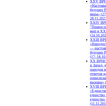
XXV ВР
«Настоящ
будущее 
мира» (27
28.11.202
XXIV В
"Правосл
мир в XXI
(24.10.20
XXIII В
«Народос
— настоя
будущее 
(17–18.10
XX ВРНС
и Запад: 
народов в
ответов н
цивилиза
вызовы» (
XVIII В
«Единств
единство 
единство
(11.11.201