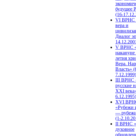
экономич
будущее 
(16-17.12
VI ВРНС 
вера и
цивилиза
Диалог эп
14.12.200
V ВРНС «
накануне 
летия хри
Вера. Нар
Власть» (
7.12.1999
III ВРНС 
русские н
XXI века»
6.12.1995
XVI ВРН
«Рубежи 
— рубежи
(1-2.10.20
II ВРНС 
духовное
обновлен