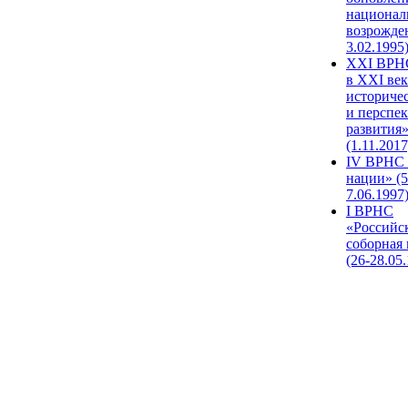
национал
возрожде
3.02.1995
XХI ВРНС
в XXI век
историче
и перспе
развития
(1.11.2017
IV ВРНС 
нации» (5
7.06.1997
I ВРНС
«Российс
соборная
(26-28.05