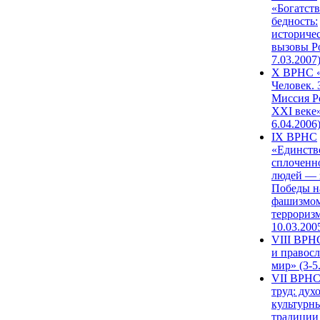
«Богатств
бедность:
историче
вызовы Ро
7.03.2007
X ВРНС «
Человек. 
Миссия Р
XXI веке»
6.04.2006
IX ВРНС
«Единств
сплоченн
людей — 
Победы н
фашизмом
терроризм
10.03.200
VIII ВРН
и правос
мир» (3-5
VII ВРНС
труд: дух
культурн
традиции