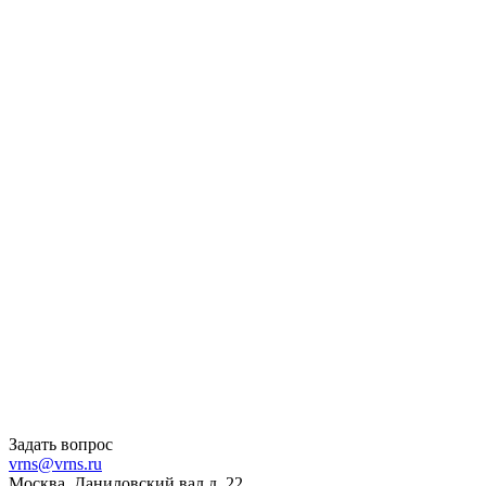
Задать вопрос
vrns@vrns.ru
Москва, Даниловский вал д. 22