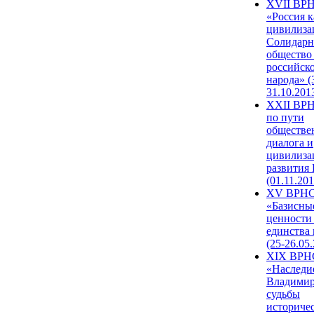
XVII ВР
«Россия к
цивилиза
Солидарн
общество
российск
народа» (
31.10.201
XXII ВРН
по пути
обществе
диалога и
цивилиза
развития
(01.11.201
XV ВРН
«Базисны
ценности
единства
(25-26.05.
XIX ВРН
«Наследи
Владимир
судьбы
историче