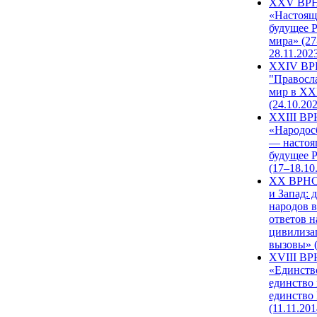
XXV ВР
«Настоящ
будущее 
мира» (27
28.11.202
XXIV В
"Правосл
мир в XXI
(24.10.20
XXIII В
«Народос
— настоя
будущее 
(17–18.10
XX ВРНС
и Запад: 
народов в
ответов н
цивилиза
вызовы» (
XVIII В
«Единств
единство 
единство
(11.11.201