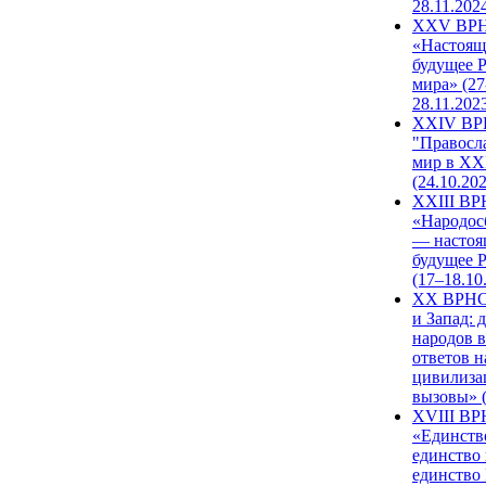
28.11.202
XXV ВР
«Настоящ
будущее 
мира» (27
28.11.202
XXIV В
"Правосл
мир в XXI
(24.10.20
XXIII В
«Народос
— настоя
будущее 
(17–18.10
XX ВРНС
и Запад: 
народов в
ответов н
цивилиза
вызовы» (
XVIII В
«Единств
единство 
единство