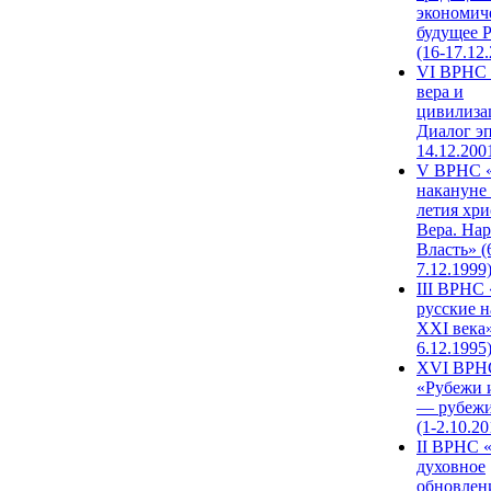
экономич
будущее 
(16-17.12
VI ВРНС 
вера и
цивилиза
Диалог эп
14.12.200
V ВРНС «
накануне 
летия хри
Вера. Нар
Власть» (
7.12.1999
III ВРНС 
русские н
XXI века»
6.12.1995
XVI ВРН
«Рубежи 
— рубежи
(1-2.10.20
II ВРНС 
духовное
обновлен