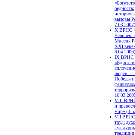
«Богатств
бедность:
историче
вызовы Ро
7.03.2007
X ВРНС «
Человек. 
Миссия Р
XXI веке»
6.04.2006
IX ВРНС
«Единств
сплоченн
людей — 
Победы н
фашизмом
терроризм
10.03.200
VIII ВРН
и правос
мир» (3-5
VII ВРНС
труд: дух
культурн
традиции