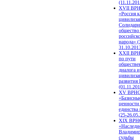
(11.11.201
XVII ВР
«Россия к
цивилиза
Солидарн
общество
российск
народа» (
31.10.201
XXII ВРН
по пути
обществе
диалога и
цивилиза
развития
(01.11.201
XV ВРН
«Базисны
ценности
единства
(25-26.05.
XIX ВРН
«Наследи
Владимир
судьбы