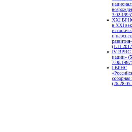
национал
возрожде
3.02.1995
XХI ВРНС
в XXI век
историче
и перспе
развития
(1.11.2017
IV ВРНС 
нации» (5
7.06.1997
I ВРНС
«Российс
соборная
(26-28.05