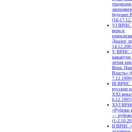
традиции
экономич
будущее 
(16-17.12
VI ВРНС 
вера и
цивилиза
Диалог эп
14.12.200
V ВРНС «
накануне 
летия хри
Вера. Нар
Власть» (
7.12.1999
III ВРНС 
русские н
XXI века»
6.12.1995
XVI ВРН
«Рубежи 
— рубежи
(1-2.10.20
II ВРНС 
духовное