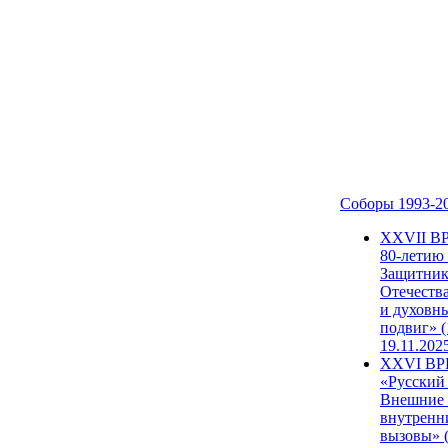
Соборы 1993-2
ХХVII В
80-летию
Защитни
Отечеств
и духовн
подвиг» (
19.11.202
XXVI В
«Русский
Внешние
внутренн
вызовы» (