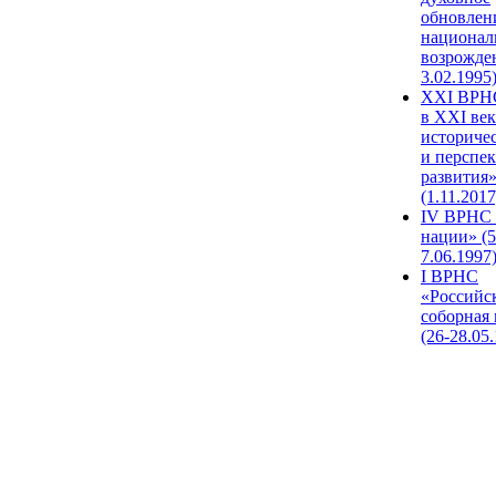
обновлен
национал
возрожде
3.02.1995
XХI ВРНС
в XXI век
историче
и перспе
развития
(1.11.2017
IV ВРНС 
нации» (5
7.06.1997
I ВРНС
«Российс
соборная
(26-28.05