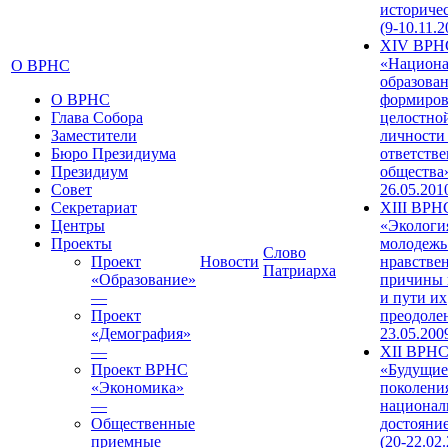
историче
(9-10.11.2
XIV ВРН
«Национа
О ВРНС
образован
О ВРНС
формиров
Глава Собора
целостно
Заместители
личности
Бюро Президиума
ответств
Президиум
общества»
Совет
26.05.201
Секретариат
XIII ВРН
Центры
«Экологи
Проекты
молодежь
Слово
Проект
Новости
нравстве
Патриарха
«Образование»
причины 
—
и пути их
Проект
преодолен
«Демография»
23.05.200
—
XII ВРН
Проект ВРНС
«Будущие
«Экономика»
поколени
—
национал
Общественные
достояни
приемные
(20-22.02