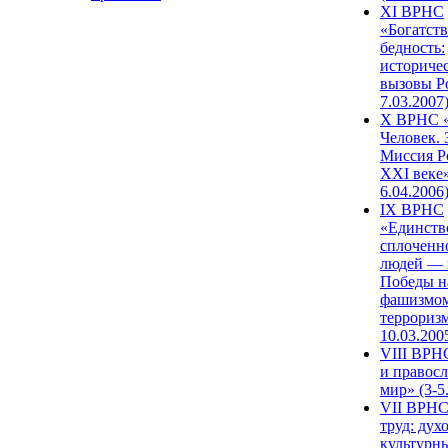
XI ВРНС
«Богатств
бедность:
историче
вызовы Ро
7.03.2007
X ВРНС «
Человек. 
Миссия Р
XXI веке»
6.04.2006
IX ВРНС
«Единств
сплоченн
людей — 
Победы н
фашизмом
терроризм
10.03.200
VIII ВРН
и правос
мир» (3-5
VII ВРНС
труд: дух
культурн