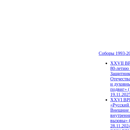
Соборы 1993-2
ХХVII В
80-летию
Защитни
Отечеств
и духовн
подвиг» (
19.11.202
XXVI В
«Русский
Внешние
внутренн
вызовы» (
28.11.202