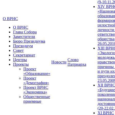
(9-10.11.2
XIV ВРН
«Национа
образован
О ВРНС
формиров
целостно
О ВРНС
личности
Глава Собора
ответств
Заместители
общества»
Бюро Президиума
26.05.201
Президиум
XIII ВРН
Совет
«Экологи
Секретариат
молодежь
Центры
Слово
Новости
нравстве
Проекты
Патриарха
причины 
Проект
и пути их
«Образование»
преодолен
Проект
23.05.200
«Демография»
XII ВРН
Проект ВРНС
«Будущие
«Экономика»
поколени
Общественные
национал
приемные
достояни
(20-22.02
XI ВРНС