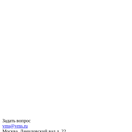
Задать вопрос
vrns@vrns.ru
Москва, Даниловский вал д. 22