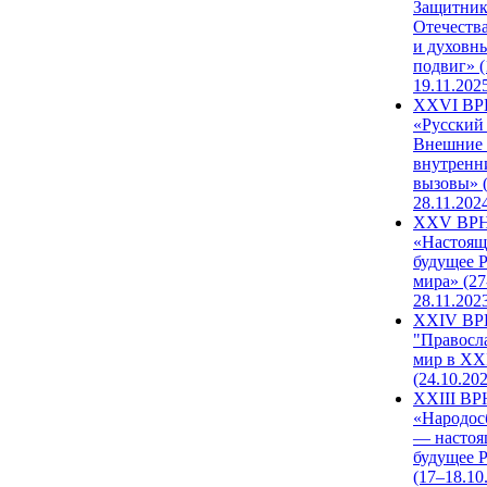
Защитни
Отечеств
и духовн
подвиг» (
19.11.202
XXVI В
«Русский
Внешние
внутренн
вызовы» (
28.11.202
XXV ВР
«Настоящ
будущее 
мира» (27
28.11.202
XXIV В
"Правосл
мир в XXI
(24.10.20
XXIII В
«Народос
— настоя
будущее 
(17–18.10