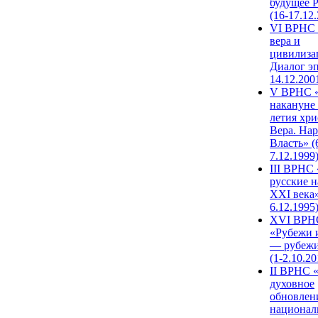
будущее 
(16-17.12
VI ВРНС 
вера и
цивилиза
Диалог эп
14.12.200
V ВРНС «
накануне 
летия хри
Вера. Нар
Власть» (
7.12.1999
III ВРНС 
русские н
XXI века»
6.12.1995
XVI ВРН
«Рубежи 
— рубежи
(1-2.10.20
II ВРНС 
духовное
обновлен
национал