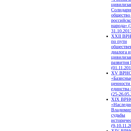
цивилиза
Солидарн
общество
российск
народа» (
31.10.201
XXII ВРН
по пути
обществе
диалога и
цивилиза
развития
(01.11.201
XV ВРН
«Базисны
ценности
единства
(25-26.05.
XIX ВРН
«Наследи
Владимир
судьбы
историче
(9-10.11.2
XIV ВРН