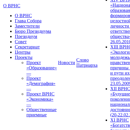
«Национа
О ВРНС
образован
О ВРНС
формиров
Глава Собора
целостно
Заместители
личности
Бюро Президиума
ответств
Президиум
общества»
Совет
26.05.201
Секретариат
XIII ВРН
Центры
«Экологи
Проекты
молодежь
Слово
Проект
Новости
нравстве
Патриарха
«Образование»
причины 
—
и пути их
Проект
преодолен
«Демография»
23.05.200
—
XII ВРН
Проект ВРНС
«Будущие
«Экономика»
поколени
—
национал
Общественные
достояни
приемные
(20-22.02
XI ВРНС
«Богатств