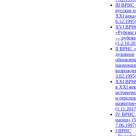
III ВРНС 
русские н
XXI века»
6.12.1995
XVI ВРН
«Рубежи 
— рубежи
(1-2.10.20
II ВРНС 
духовное
обновлен
национал
возрожде
3.02.1995
XХI ВРНС
в XXI век
историче
и перспе
развития
(1.11.2017
IV ВРНС 
нации» (5
7.06.1997
I ВРНС