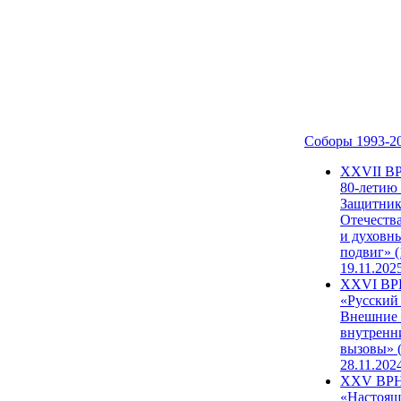
Соборы 1993-2
ХХVII В
80-летию
Защитни
Отечеств
и духовн
подвиг» (
19.11.202
XXVI В
«Русский
Внешние
внутренн
вызовы» (
28.11.202
XXV ВР
«Настоящ