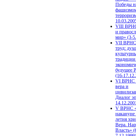
Победы н
фашизмом
терроризм
10.03.200
VIII ВРН
и правос
мир» (3-5
VII ВРНС
труд: дух
культурн
традиции
экономич
будущее 
(16-17.12
VI ВРНС 
вера и
цивилиза
Диалог эп
14.12.200
V ВРНС «
накануне 
летия хри
Вера. Нар
Власть» (
7.12.1999