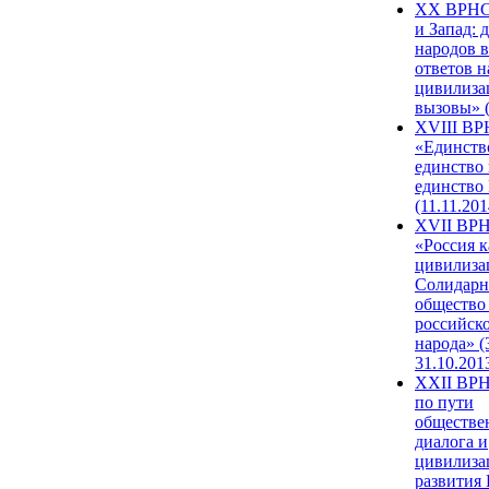
XX ВРНС
и Запад: 
народов в
ответов н
цивилиза
вызовы» (
XVIII В
«Единств
единство 
единство
(11.11.201
XVII ВР
«Россия к
цивилиза
Солидарн
общество
российск
народа» (
31.10.201
XXII ВРН
по пути
обществе
диалога и
цивилиза
развития