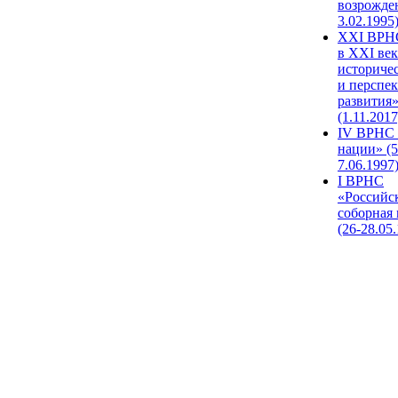
возрожде
3.02.1995
XХI ВРНС
в XXI век
историче
и перспе
развития
(1.11.2017
IV ВРНС 
нации» (5
7.06.1997
I ВРНС
«Российс
соборная
(26-28.05