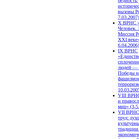
бедность:
историче
вызовы Ро
7.03.2007
X ВРНС «
Человек. 
Миссия Р
XXI веке»
6.04.2006
IX ВРНС
«Единств
сплоченн
людей — 
Победы н
фашизмом
терроризм
10.03.200
VIII ВРН
и правос
мир» (3-5
VII ВРНС
труд: дух
культурн
традиции
экономич