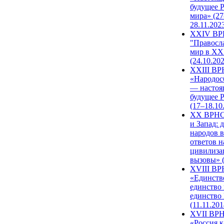
будущее 
мира» (27
28.11.202
XXIV В
"Правосл
мир в XXI
(24.10.20
XXIII В
«Народос
— настоя
будущее 
(17–18.10
XX ВРНС
и Запад: 
народов в
ответов н
цивилиза
вызовы» (
XVIII В
«Единств
единство 
единство
(11.11.201
XVII ВР
«Россия к