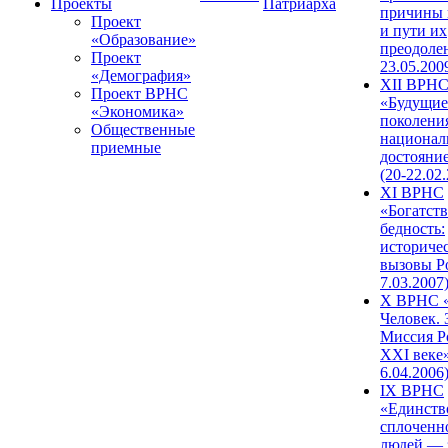
Проекты
Патриарха
причины 
Проект
и пути их
«Образование»
преодолен
Проект
23.05.200
«Демография»
XII ВРН
Проект ВРНС
«Будущие
«Экономика»
поколени
Общественные
национал
приемные
достояни
(20-22.02
XI ВРНС
«Богатств
бедность:
историче
вызовы Ро
7.03.2007
X ВРНС «
Человек. 
Миссия Р
XXI веке»
6.04.2006
IX ВРНС
«Единств
сплоченн
людей — 