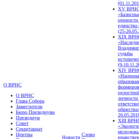
(01.11.201
XV ВРН
«Базисны
ценности
единства
(25-26.05.
XIX ВРН
«Наследи
Владимир
судьбы
историче
(9-10.11.2
XIV ВРН
«Национа
образован
О ВРНС
формиров
целостно
О ВРНС
личности
Глава Собора
ответств
Заместители
общества»
Бюро Президиума
26.05.201
Президиум
XIII ВРН
Совет
«Экологи
Секретариат
молодежь
Центры
Слово
Новости
нравстве