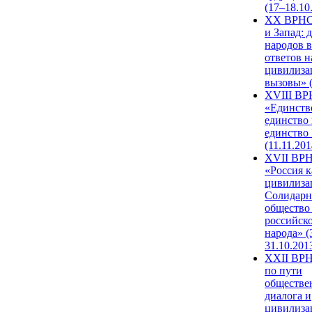
(17–18.10
XX ВРНС
и Запад: 
народов в
ответов н
цивилиза
вызовы» (
XVIII В
«Единств
единство 
единство
(11.11.201
XVII ВР
«Россия к
цивилиза
Солидарн
общество
российск
народа» (
31.10.201
XXII ВРН
по пути
обществе
диалога и
цивилиза