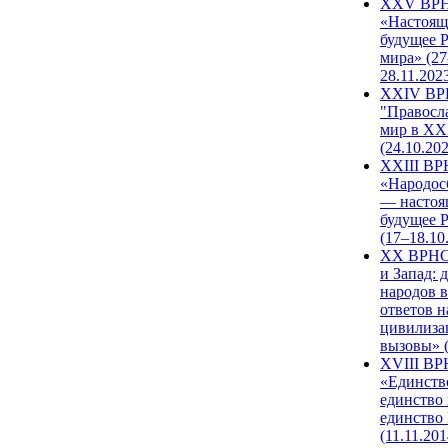
XXV ВР
«Настоящ
будущее 
мира» (27
28.11.202
XXIV В
"Правосл
мир в XXI
(24.10.20
XXIII В
«Народос
— настоя
будущее 
(17–18.10
XX ВРНС
и Запад: 
народов в
ответов н
цивилиза
вызовы» (
XVIII В
«Единств
единство 
единство
(11.11.201