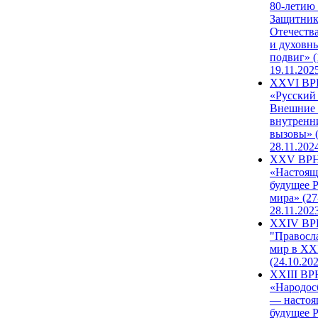
80-летию
Защитни
Отечеств
и духовн
подвиг» (
19.11.202
XXVI В
«Русский
Внешние
внутренн
вызовы» (
28.11.202
XXV ВР
«Настоящ
будущее 
мира» (27
28.11.202
XXIV В
"Правосл
мир в XXI
(24.10.20
XXIII В
«Народос
— настоя
будущее 