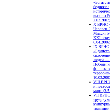
«Богатств
бедность:
историче
вызовы Ро
7.03.2007
X ВРНС «
Человек. 
Миссия Р
XXI веке»
6.04.2006
IX ВРНС
«Единств
сплоченн
людей — 
Победы н
фашизмом
терроризм
10.03.200
VIII ВРН
и правос
мир» (3-5
VII ВРНС
труд: дух
культурн
традиции