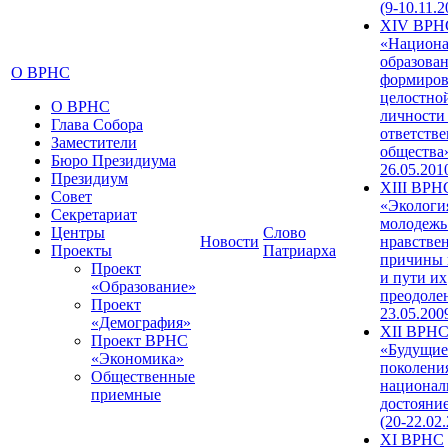
(9-10.11.2
XIV ВРН
«Национа
образован
О ВРНС
формиров
целостно
О ВРНС
личности
Глава Собора
ответств
Заместители
общества»
Бюро Президиума
26.05.201
Президиум
XIII ВРН
Совет
«Экологи
Секретариат
молодежь
Центры
Слово
Новости
нравстве
Проекты
Патриарха
причины 
Проект
и пути их
«Образование»
преодолен
Проект
23.05.200
«Демография»
XII ВРН
Проект ВРНС
«Будущие
«Экономика»
поколени
Общественные
национал
приемные
достояни
(20-22.02
XI ВРНС