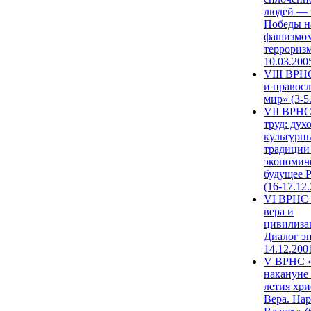
людей — 
Победы н
фашизмом
терроризм
10.03.200
VIII ВРН
и правос
мир» (3-5
VII ВРНС
труд: дух
культурн
традиции
экономич
будущее 
(16-17.12
VI ВРНС 
вера и
цивилиза
Диалог эп
14.12.200
V ВРНС «
накануне 
летия хри
Вера. Нар