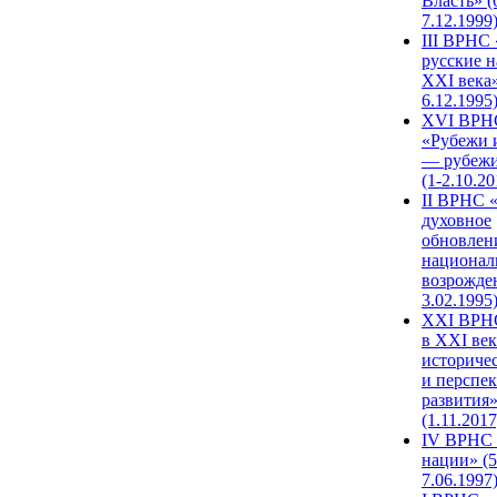
Власть» (
7.12.1999
III ВРНС 
русские н
XXI века»
6.12.1995
XVI ВРН
«Рубежи 
— рубежи
(1-2.10.20
II ВРНС 
духовное
обновлен
национал
возрожде
3.02.1995
XХI ВРНС
в XXI век
историче
и перспе
развития
(1.11.2017
IV ВРНС 
нации» (5
7.06.1997