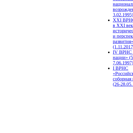
национал
возрожде
3.02.1995
XХI ВРНС
в XXI век
историче
и перспе
развития
(1.11.2017
IV ВРНС 
нации» (5
7.06.1997
I ВРНС
«Российс
соборная
(26-28.05