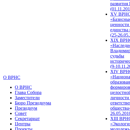
развития
(01.11.201
XV ВРН
«Базисны
ценности
единства
(25-26.05.
XIX ВРН
«Наследи
Владимир
судьбы
историче
(9-10.11.2
XIV ВРН
«Национа
О ВРНС
образован
О ВРНС
формиров
Глава Собора
целостно
Заместители
личности
Бюро Президиума
ответств
Президиум
общества»
Совет
26.05.201
Секретариат
XIII ВРН
Центры
«Экологи
Проекты
молодежь