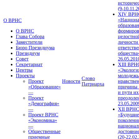
историче
(9-10.11.2
XIV ВРН
«Национа
О ВРНС
образован
О ВРНС
формиров
Глава Собора
целостно
Заместители
личности
Бюро Президиума
ответств
Президиум
общества»
Совет
26.05.201
Секретариат
XIII ВРН
Центры
«Экологи
Проекты
молодежь
Слово
Проект
Новости
нравстве
Патриарха
«Образование»
причины 
—
и пути их
Проект
преодолен
«Демография»
23.05.200
—
XII ВРН
Проект ВРНС
«Будущие
«Экономика»
поколени
—
национал
Общественные
достояни
приемные
(20-22.02