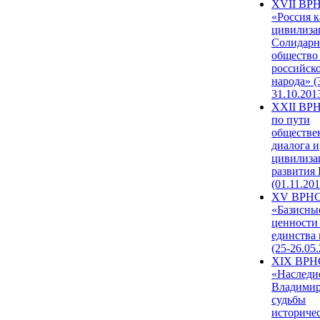
XVII ВР
«Россия к
цивилиза
Солидарн
общество
российск
народа» (
31.10.201
XXII ВРН
по пути
обществе
диалога и
цивилиза
развития
(01.11.201
XV ВРН
«Базисны
ценности
единства
(25-26.05.
XIX ВРН
«Наследи
Владимир
судьбы
историче