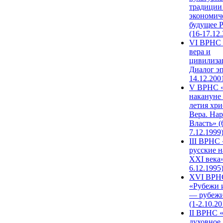
традиции
экономич
будущее 
(16-17.12
VI ВРНС 
вера и
цивилиза
Диалог эп
14.12.200
V ВРНС «
накануне 
летия хри
Вера. Нар
Власть» (
7.12.1999
III ВРНС 
русские н
XXI века»
6.12.1995
XVI ВРН
«Рубежи 
— рубежи
(1-2.10.20
II ВРНС 
духовное