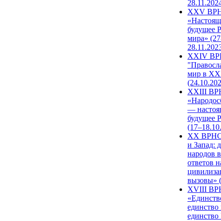
28.11.202
XXV ВР
«Настоящ
будущее 
мира» (27
28.11.202
XXIV В
"Правосл
мир в XXI
(24.10.20
XXIII В
«Народос
— настоя
будущее 
(17–18.10
XX ВРНС
и Запад: 
народов в
ответов н
цивилиза
вызовы» (
XVIII В
«Единств
единство 
единство