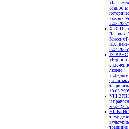
«Богатств
бедность:
историче
вызовы Ро
7.03.2007
X ВРНС «
Человек. 
Миссия Р
XXI веке»
6.04.2006
IX ВРНС
«Единств
сплоченн
людей — 
Победы н
фашизмом
терроризм
10.03.200
VIII ВРН
и правос
мир» (3-5
VII ВРНС
труд: дух
культурн
традиции