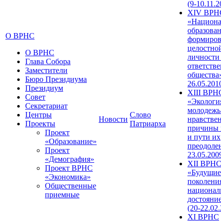
(9-10.11.2
XIV ВРН
«Национа
образован
О ВРНС
формиров
целостно
О ВРНС
личности
Глава Собора
ответств
Заместители
общества»
Бюро Президиума
26.05.201
Президиум
XIII ВРН
Совет
«Экологи
Секретариат
молодежь
Центры
Слово
Новости
нравстве
Проекты
Патриарха
причины 
Проект
и пути их
«Образование»
преодолен
Проект
23.05.200
«Демография»
XII ВРН
Проект ВРНС
«Будущие
«Экономика»
поколени
Общественные
национал
приемные
достояни
(20-22.02
XI ВРНС