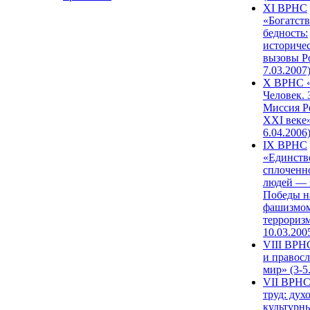
XI ВРНС
«Богатств
бедность:
историче
вызовы Ро
7.03.2007
X ВРНС «
Человек. 
Миссия Р
XXI веке»
6.04.2006
IX ВРНС
«Единств
сплоченн
людей — 
Победы н
фашизмом
терроризм
10.03.200
VIII ВРН
и правос
мир» (3-5
VII ВРНС
труд: дух
культурн