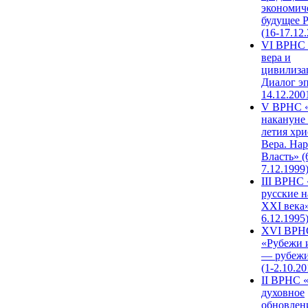
экономич
будущее 
(16-17.12
VI ВРНС 
вера и
цивилиза
Диалог эп
14.12.200
V ВРНС «
накануне 
летия хри
Вера. Нар
Власть» (
7.12.1999
III ВРНС 
русские н
XXI века»
6.12.1995
XVI ВРН
«Рубежи 
— рубежи
(1-2.10.20
II ВРНС 
духовное
обновлен