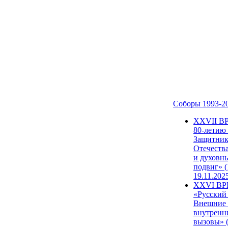
Соборы 1993-2
ХХVII В
80-летию
Защитни
Отечеств
и духовн
подвиг» (
19.11.202
XXVI В
«Русский
Внешние
внутренн
вызовы» (