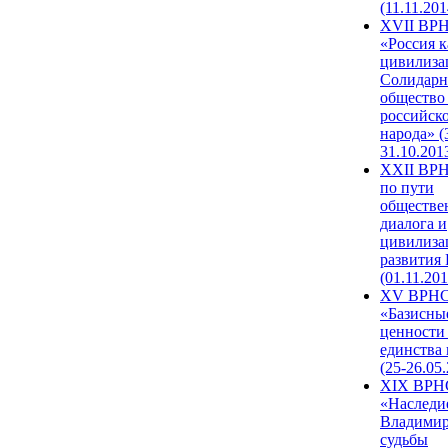
(11.11.201
XVII ВР
«Россия к
цивилиза
Солидарн
общество
российск
народа» (
31.10.201
XXII ВРН
по пути
обществе
диалога и
цивилиза
развития
(01.11.201
XV ВРН
«Базисны
ценности
единства
(25-26.05.
XIX ВРН
«Наследи
Владимир
судьбы