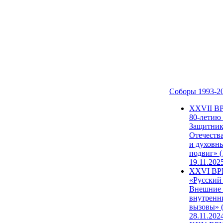
Соборы 1993-2
ХХVII В
80-летию
Защитни
Отечеств
и духовн
подвиг» (
19.11.202
XXVI В
«Русский
Внешние
внутренн
вызовы» (
28.11.202