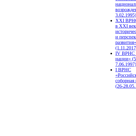
национал
возрожде
3.02.1995
XХI ВРНС
в XXI век
историче
и перспе
развития
(1.11.2017
IV ВРНС 
нации» (5
7.06.1997
I ВРНС
«Российс
соборная
(26-28.05