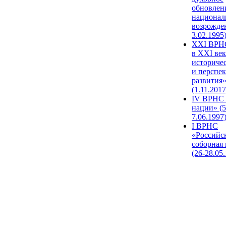
обновлен
национал
возрожде
3.02.1995
XХI ВРНС
в XXI век
историче
и перспе
развития
(1.11.2017
IV ВРНС 
нации» (5
7.06.1997
I ВРНС
«Российс
соборная
(26-28.05