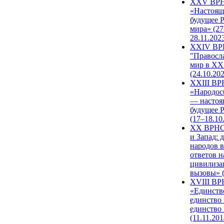
XXV ВР
«Настоящ
будущее 
мира» (27
28.11.202
XXIV В
"Правосл
мир в XXI
(24.10.20
XXIII В
«Народос
— настоя
будущее 
(17–18.10
XX ВРНС
и Запад: 
народов в
ответов н
цивилиза
вызовы» (
XVIII В
«Единств
единство 
единство
(11.11.201