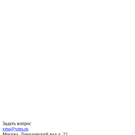
Задать вопрос
vrns@vrns.ru
Москва, Даниловский вал д. 22