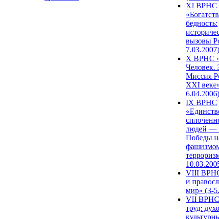
XI ВРНС
«Богатств
бедность:
историче
вызовы Ро
7.03.2007
X ВРНС «
Человек. 
Миссия Р
XXI веке»
6.04.2006
IX ВРНС
«Единств
сплоченн
людей — 
Победы н
фашизмом
терроризм
10.03.200
VIII ВРН
и правос
мир» (3-5
VII ВРНС
труд: дух
культурн