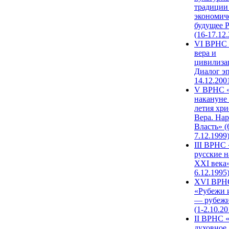
традиции
экономич
будущее 
(16-17.12
VI ВРНС 
вера и
цивилиза
Диалог эп
14.12.200
V ВРНС «
накануне 
летия хри
Вера. Нар
Власть» (
7.12.1999
III ВРНС 
русские н
XXI века»
6.12.1995
XVI ВРН
«Рубежи 
— рубежи
(1-2.10.20
II ВРНС 
духовное