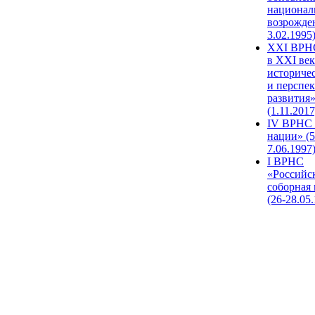
национал
возрожде
3.02.1995
XХI ВРНС
в XXI век
историче
и перспе
развития
(1.11.2017
IV ВРНС 
нации» (5
7.06.1997
I ВРНС
«Российс
соборная
(26-28.05