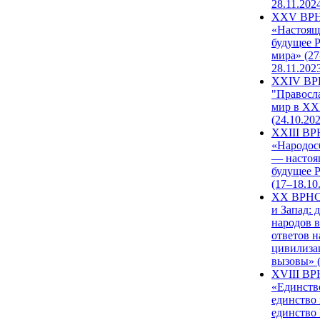
28.11.202
XXV ВР
«Настоящ
будущее 
мира» (27
28.11.202
XXIV В
"Правосл
мир в XXI
(24.10.20
XXIII В
«Народос
— настоя
будущее 
(17–18.10
XX ВРНС
и Запад: 
народов в
ответов н
цивилиза
вызовы» (
XVIII В
«Единств
единство 
единство