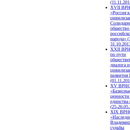
(11.11.201
XVII ВР
«Россия к
цивилиза
Солидарн
общество
российск
народа» (
31.10.201
XXII ВРН
по пути
обществе
диалога и
цивилиза
развития
(01.11.201
XV ВРН
«Базисны
ценности
единства
(25-26.05.
XIX ВРН
«Наследи
Владимир
судьбы