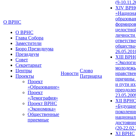
(9-10.11.2
XIV ВРН
«Национа
образован
О ВРНС
формиров
целостно
О ВРНС
личности
Глава Собора
ответств
Заместители
общества»
Бюро Президиума
26.05.201
Президиум
XIII ВРН
Совет
«Экологи
Секретариат
молодежь
Центры
Слово
Новости
нравстве
Проекты
Патриарха
причины 
Проект
и пути их
«Образование»
преодолен
Проект
23.05.200
«Демография»
XII ВРН
Проект ВРНС
«Будущие
«Экономика»
поколени
Общественные
национал
приемные
достояни
(20-22.02
XI ВРНС