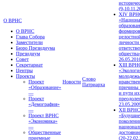
историче
(9-10.11.2
XIV ВРН
«Национа
О ВРНС
образован
О ВРНС
формиров
Глава Собора
целостно
Заместители
личности
Бюро Президиума
ответств
Президиум
общества»
Совет
26.05.201
Секретариат
XIII ВРН
Центры
«Экологи
Проекты
молодежь
Слово
Проект
Новости
нравстве
Патриарха
«Образование»
причины 
—
и пути их
Проект
преодолен
«Демография»
23.05.200
—
XII ВРН
Проект ВРНС
«Будущие
«Экономика»
поколени
—
национал
Общественные
достояни
приемные
(20-22.02