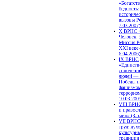
«Богатств
бедность:
историче
вызовы Ро
7.03.2007
X ВРНС «
Человек. 
Миссия Р
XXI веке»
6.04.2006
IX ВРНС
«Единств
сплоченн
людей — 
Победы н
фашизмом
терроризм
10.03.200
VIII ВРН
и правос
мир» (3-5
VII ВРНС
труд: дух
культурн
традиции