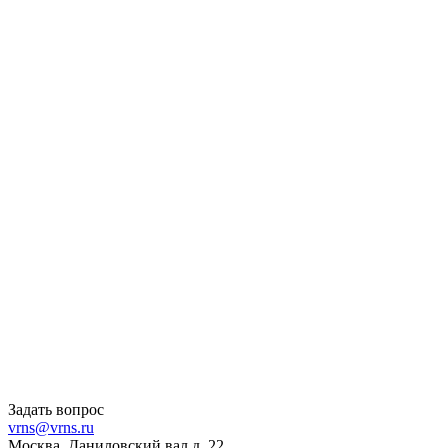
Задать вопрос
vrns@vrns.ru
Москва, Даниловский вал д. 22