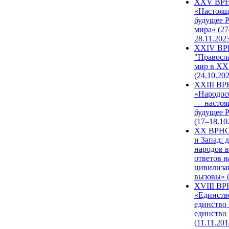
XXV ВР
«Настоящ
будущее 
мира» (27
28.11.202
XXIV В
"Правосл
мир в XXI
(24.10.20
XXIII В
«Народос
— настоя
будущее 
(17–18.10
XX ВРНС
и Запад: 
народов в
ответов н
цивилиза
вызовы» (
XVIII В
«Единств
единство 
единство
(11.11.201