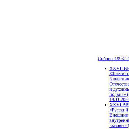
Соборы 1993-2
ХХVII В
80-летию
Защитни
Отечеств
и духовн
подвиг» (
19.11.202
XXVI В
«Русский
Внешние
внутренн
вызовы» (