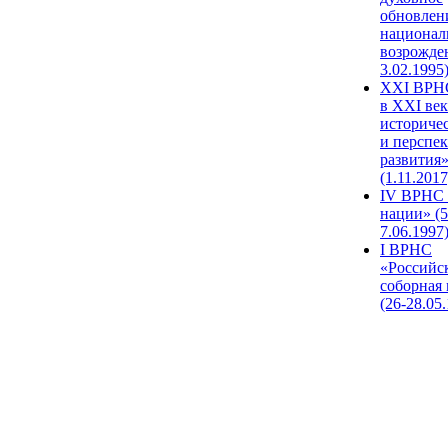
обновлен
национал
возрожде
3.02.1995
XХI ВРНС
в XXI век
историче
и перспе
развития
(1.11.2017
IV ВРНС 
нации» (5
7.06.1997
I ВРНС
«Российс
соборная
(26-28.05