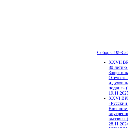
Соборы 1993-2
ХХVII В
80-летию
Защитни
Отечеств
и духовн
подвиг» (
19.11.202
XXVI В
«Русский
Внешние
внутренн
вызовы» (
28.11.202