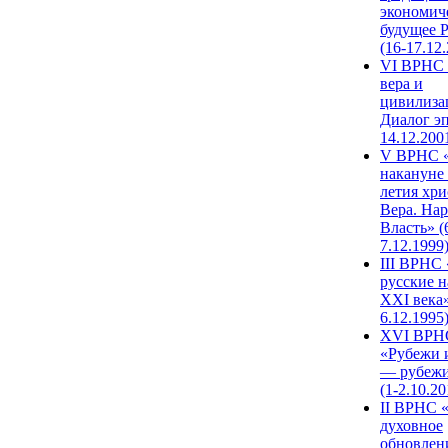
экономич
будущее 
(16-17.12
VI ВРНС 
вера и
цивилиза
Диалог эп
14.12.200
V ВРНС «
накануне 
летия хри
Вера. Нар
Власть» (
7.12.1999
III ВРНС 
русские н
XXI века»
6.12.1995
XVI ВРН
«Рубежи 
— рубежи
(1-2.10.20
II ВРНС 
духовное
обновлен