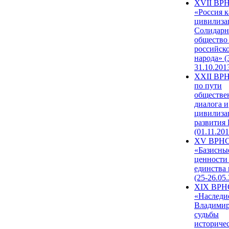
XVII ВР
«Россия к
цивилиза
Солидарн
общество
российск
народа» (
31.10.201
XXII ВРН
по пути
обществе
диалога и
цивилиза
развития
(01.11.201
XV ВРН
«Базисны
ценности
единства
(25-26.05.
XIX ВРН
«Наследи
Владимир
судьбы
историче