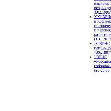
национал
возрожде
3.02.1995
XХI ВРНС
в XXI век
историче
и перспе
развития
(1.11.2017
IV ВРНС 
нации» (5
7.06.1997
I ВРНС
«Российс
соборная
(26-28.05