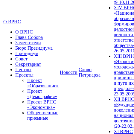
(9-10.11.2
XIV ВРН
«Национа
образован
О ВРНС
формиров
целостно
О ВРНС
личности
Глава Собора
ответств
Заместители
общества»
Бюро Президиума
26.05.201
Президиум
XIII ВРН
Совет
«Экологи
Секретариат
молодежь
Центры
Слово
Новости
нравстве
Проекты
Патриарха
причины 
Проект
и пути их
«Образование»
преодолен
Проект
23.05.200
«Демография»
XII ВРН
Проект ВРНС
«Будущие
«Экономика»
поколени
Общественные
национал
приемные
достояни
(20-22.02
XI ВРНС