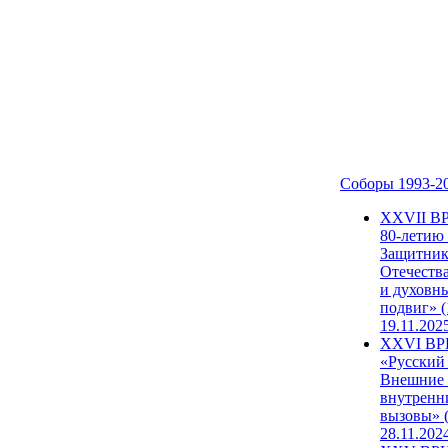
Соборы 1993-2
ХХVII В
80-летию
Защитни
Отечеств
и духовн
подвиг» (
19.11.202
XXVI В
«Русский
Внешние
внутренн
вызовы» (
28.11.202