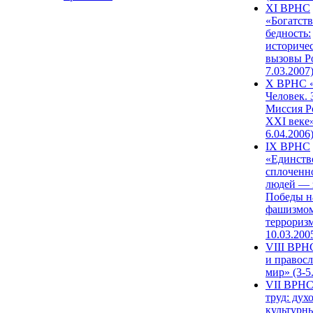
XI ВРНС
«Богатств
бедность:
историче
вызовы Ро
7.03.2007
X ВРНС «
Человек. 
Миссия Р
XXI веке»
6.04.2006
IX ВРНС
«Единств
сплоченн
людей — 
Победы н
фашизмом
терроризм
10.03.200
VIII ВРН
и правос
мир» (3-5
VII ВРНС
труд: дух
культурн