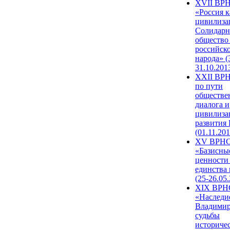
XVII ВР
«Россия к
цивилиза
Солидарн
общество
российск
народа» (
31.10.201
XXII ВРН
по пути
обществе
диалога и
цивилиза
развития
(01.11.201
XV ВРН
«Базисны
ценности
единства
(25-26.05.
XIX ВРН
«Наследи
Владимир
судьбы
историче