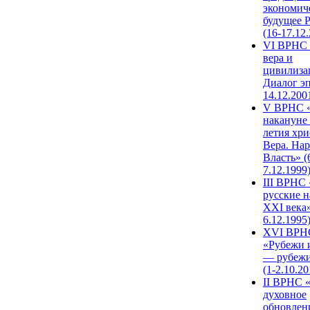
экономич
будущее 
(16-17.12
VI ВРНС 
вера и
цивилиза
Диалог эп
14.12.200
V ВРНС «
накануне 
летия хри
Вера. Нар
Власть» (
7.12.1999
III ВРНС 
русские н
XXI века»
6.12.1995
XVI ВРН
«Рубежи 
— рубежи
(1-2.10.20
II ВРНС 
духовное
обновлен