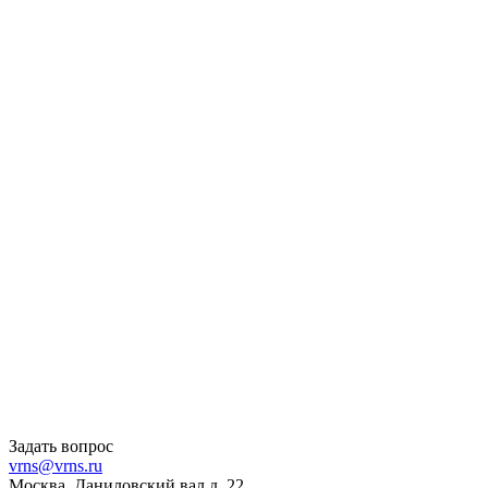
Задать вопрос
vrns@vrns.ru
Москва, Даниловский вал д. 22