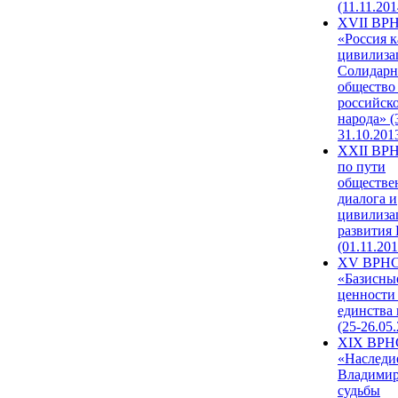
(11.11.201
XVII ВР
«Россия к
цивилиза
Солидарн
общество
российск
народа» (
31.10.201
XXII ВРН
по пути
обществе
диалога и
цивилиза
развития
(01.11.201
XV ВРН
«Базисны
ценности
единства
(25-26.05.
XIX ВРН
«Наследи
Владимир
судьбы