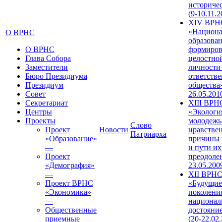
историче
(9-10.11.2
XIV ВРН
«Национа
О ВРНС
образован
О ВРНС
формиров
Глава Собора
целостно
Заместители
личности
Бюро Президиума
ответств
Президиум
общества»
Совет
26.05.201
Секретариат
XIII ВРН
Центры
«Экологи
Проекты
молодежь
Слово
Проект
Новости
нравстве
Патриарха
«Образование»
причины 
—
и пути их
Проект
преодолен
«Демография»
23.05.200
—
XII ВРН
Проект ВРНС
«Будущие
«Экономика»
поколени
—
национал
Общественные
достояни
приемные
(20-22.02