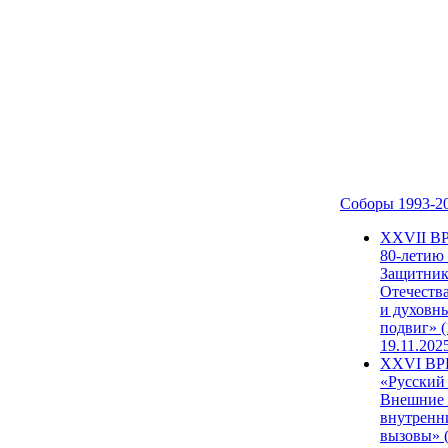
Соборы 1993-2
ХХVII В
80-летию
Защитни
Отечеств
и духовн
подвиг» (
19.11.202
XXVI В
«Русский
Внешние
внутренн
вызовы» (