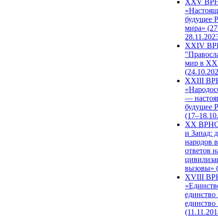
XXV ВР
«Настоящ
будущее 
мира» (27
28.11.202
XXIV В
"Правосл
мир в XXI
(24.10.20
XXIII В
«Народос
— настоя
будущее 
(17–18.10
XX ВРНС
и Запад: 
народов в
ответов н
цивилиза
вызовы» (
XVIII В
«Единств
единство 
единство
(11.11.201