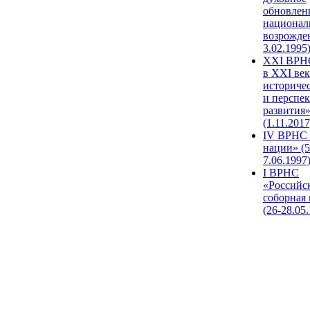
обновлен
национал
возрожде
3.02.1995
XХI ВРНС
в XXI век
историче
и перспе
развития
(1.11.2017
IV ВРНС 
нации» (5
7.06.1997
I ВРНС
«Российс
соборная
(26-28.05