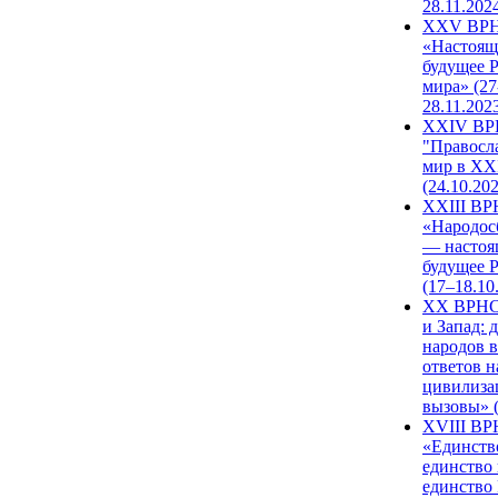
28.11.202
XXV ВР
«Настоящ
будущее 
мира» (27
28.11.202
XXIV В
"Правосл
мир в XXI
(24.10.20
XXIII В
«Народос
— настоя
будущее 
(17–18.10
XX ВРНС
и Запад: 
народов в
ответов н
цивилиза
вызовы» (
XVIII В
«Единств
единство 
единство