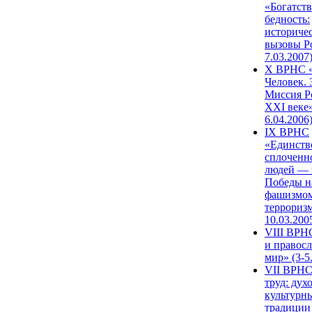
«Богатств
бедность:
историче
вызовы Ро
7.03.2007
X ВРНС «
Человек. 
Миссия Р
XXI веке»
6.04.2006
IX ВРНС
«Единств
сплоченн
людей — 
Победы н
фашизмом
терроризм
10.03.200
VIII ВРН
и правос
мир» (3-5
VII ВРНС
труд: дух
культурн
традиции