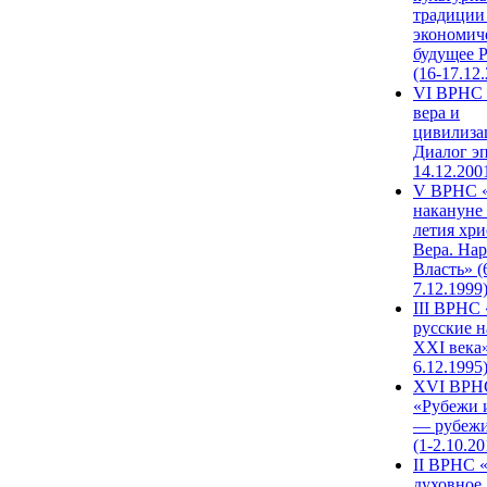
традиции
экономич
будущее 
(16-17.12
VI ВРНС 
вера и
цивилиза
Диалог эп
14.12.200
V ВРНС «
накануне 
летия хри
Вера. Нар
Власть» (
7.12.1999
III ВРНС 
русские н
XXI века»
6.12.1995
XVI ВРН
«Рубежи 
— рубежи
(1-2.10.20
II ВРНС 
духовное