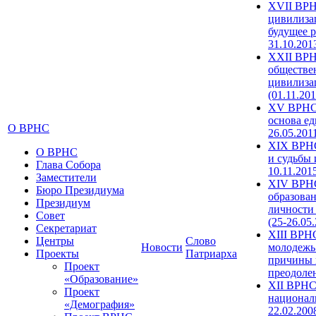
XVII ВРН
цивилиза
будущее р
31.10.201
XXII ВРН
обществе
цивилиза
(01.11.201
XV ВРНС 
основа ед
О ВРНС
26.05.201
XIX ВРНС
О ВРНС
и судьбы 
Глава Собора
10.11.201
Заместители
XIV ВРН
Бюро Президиума
образова
Президиум
личности
Совет
(25-26.05
Секретариат
XIII ВРН
Центры
Слово
Новости
молодежь
Проекты
Патриарха
причины 
Проект
преодолен
«Образование»
XII ВРНС
Проект
националь
«Демография»
22.02.200