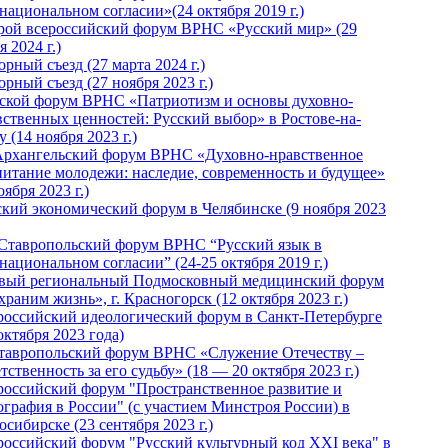
национальном согласии»(24 октября 2019 г.)
рой всероссийский форум ВРНС «Русский мир» (29
 2024 г.)
рный съезд (27 марта 2024 г.)
рный съезд (27 ноября 2023 г.)
ской форум ВРНС «Патриотизм и основы духовно-
вственных ценностей: Русский выбор» в Ростове-на-
 (14 ноября 2023 г.)
Архангельский форум ВРНС «Духовно-нравственное
питание молодежи: наследие, современность и будущее»
оября 2023 г.)
ский экономический форум в Челябинске (9 ноября 2023
 Ставропольский форум ВРНС “Русский язык в
национальном согласии” (24-25 октября 2019 г.)
вый региональный Подмосковный медицинский форум
раним жизнь», г. Красногорск (12 октября 2023 г.)
российский идеологический форум в Санкт-Петербурге
октября 2023 года)
тавропольский форум ВРНС «Служение Отечеству –
тственность за его судьбу» (18 — 20 октября 2023 г.)
российский форум "Пространственное развитие и
ография в России" (с участием Минстроя России) в
сибирске (23 сентября 2023 г.)
российский форум "Русский культурный код XXI века" в