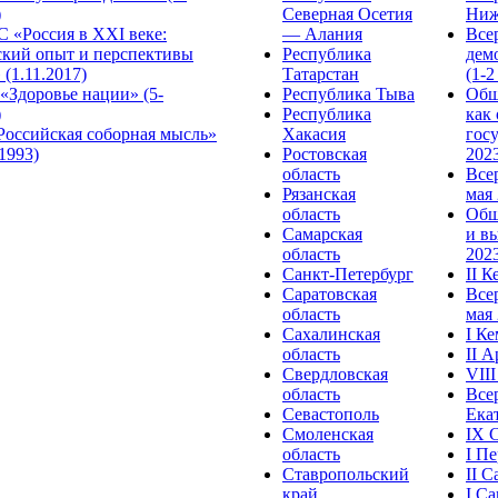
)
Северная Осетия
Ниж
 «Россия в XXI веке:
— Алания
Все
ский опыт и перспективы
Республика
дем
 (1.11.2017)
Татарстан
(1-2
«Здоровье нации» (5-
Республика Тыва
Общ
)
Республика
как
Российская соборная мысль»
Хакасия
гос
.1993)
Ростовская
2023
область
Все
Рязанская
мая 
область
Общ
Самарская
и в
область
2023
Санкт-Петербург
II 
Саратовская
Все
область
мая 
Сахалинская
I К
область
II 
Свердловская
VII
область
Все
Севастополь
Ека
Смоленская
IX 
область
I П
Ставропольский
II 
край
I С