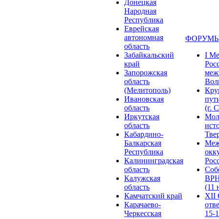
Донецкая
Народная
Республика
Еврейская
автономная
ФОРУМЫ
область
Забайкальский
I М
край
Рос
Запорожская
меж
область
Волг
(Мелитополь)
Кру
Ивановская
пут
область
(г. 
Иркутская
Мол
область
ист
Кабардино-
Твер
Балкарская
Меж
Республика
окк
Калининградская
Росс
область
Соб
Калужская
ВРН
область
(11 
Камчатский край
XII
Карачаево-
отв
Черкесская
15-1