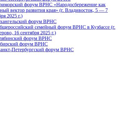
Приморский форум ВРНС «Народосбережение как
ный вектор развития края» (г. Владивосток, 5 — 7
ря 2025 г.)
рхангельский форум ВРНС
бщероссийский семейный форум ВРНС в Кузбассе (г.
рово, 16 сентября 2025 г.)
елябинский форум ВРНС
ибирский форум ВРНС
 Санкт-Петербургский форум ВРНС