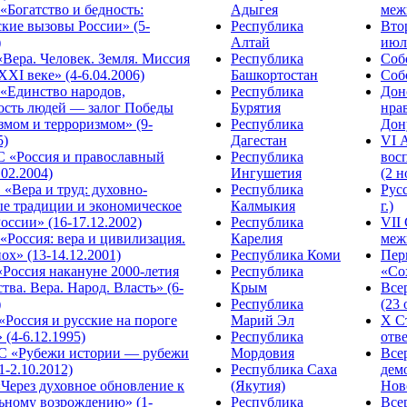
Богатство и бедность:
Адыгея
меж
кие вызовы России» (5-
Республика
Вто
)
Алтай
июля
Вера. Человек. Земля. Миссия
Республика
Собо
XXI веке» (4-6.04.2006)
Башкортостан
Собо
«Единство народов,
Республика
Дон
ость людей — залог Победы
Бурятия
нра
змом и терроризмом» (9-
Республика
Дону
5)
Дагестан
VI 
С «Россия и православный
Республика
вос
.02.2004)
Ингушетия
(2 н
«Вера и труд: духовно-
Республика
Рус
ые традиции и экономическое
Калмыкия
г.)
оссии» (16-17.12.2002)
Республика
VII
Россия: вера и цивилизация.
Карелия
меж
ох» (13-14.12.2001)
Республика Коми
Пер
Россия накануне 2000-летия
Республика
«Сох
тва. Вера. Народ. Власть» (6-
Крым
Все
)
Республика
(23 
«Россия и русские на пороге
Марий Эл
X С
 (4-6.12.1995)
Республика
отве
 «Рубежи истории — рубежи
Мордовия
Все
1-2.10.2012)
Республика Саха
дем
Через духовное обновление к
(Якутия)
Ново
ьному возрождению» (1-
Республика
Все