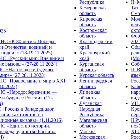
Республика
II 
Кемеровская
Тат
область
Смол
Кировская
Мол
область
веру
Костромская
октя
025
область
Фор
НС «К 80-летию Победы.
Краснодарский
2025
и Отечества: военный и
край
Общ
подвиг» (18-19.11.2025)
Красноярский
рел
С «Русский мир: Внешние и
край
(Мос
е вызовы» (27-28.11.2024)
Курганская
Собо
 «Настоящее и будущее
область
III
мира» (27-28.11.2023)
Курская область
язы
С "Православие и мир в XXI
Ленинградская
Росс
.10.2022)
область
Кал
НС «Народосбережение —
Липецкая
нар
 и будущее России» (17–
область
видо
9)
Луганская
VII
«Россия и Запад: диалог
Народная
Кро
 поисках ответов на
Республика
перс
ционные вызовы» (1.11.2016)
Магаданская
II 
НС «Единство истории,
область
нояб
народа, единство России»
Москва
ХI 
4)
Московская
Росс