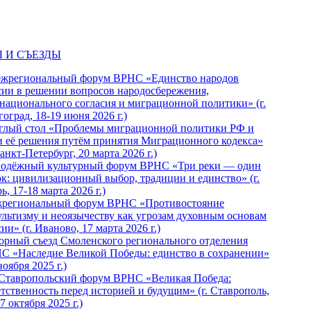
 И СЪЕЗДЫ
ежрегиональный форум ВРНС «Единство народов
сии в решении вопросов народосбережения,
национального согласия и миграционной политики» (г.
оград, 18-19 июня 2026 г.)
глый стол «Проблемы миграционной политики РФ и
и её решения путём принятия Миграционного кодекса»
Санкт-Петербург, 20 марта 2026 г.)
одёжный культурный форум ВРНС «Три реки — один
ок: цивилизационный выбор, традиции и единство» (г.
ь, 17-18 марта 2026 г.)
региональный форум ВРНС «Противостояние
ультизму и неоязычеству как угрозам духовным основам
ии» (г. Иваново, 17 марта 2026 г.)
орный съезд Смоленского регионального отделения
С «Наследие Великой Победы: единство в сохранении»
ноября 2025 г.)
 Ставропольский форум ВРНС «Великая Победа:
етственность перед историей и будущим» (г. Ставрополь,
7 октября 2025 г.)