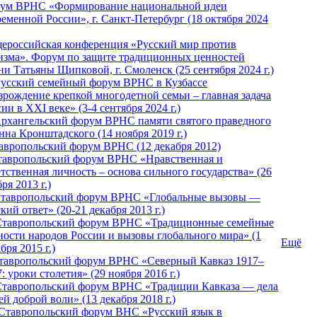
ум ВРНС «Формирование национальной идеи
ременной России», г. Санкт-Петербург (18 октября 2024
ероссийская конференция «Русский мир против
изма». Форум по защите традиционных ценностей
ни Татьяны Щипковой, г. Смоленск (25 сентября 2024 г.)
Русский семейный форум ВРНС в Кузбассе
зрождение крепкой многодетной семьи – главная задача
ии в XXI веке» (3-4 сентября 2024 г.)
 Архангельский форум ВРНС памяти святого праведного
нна Кронштадского (14 ноября 2019 г.)
тавропольский форум ВРНС (12 декабря 2012)
Ставропольский форум ВРНС «Нравственная и
тственная личность – основа сильного государства» (26
ря 2013 г.)
 Ставропольский форум ВРНС «Глобальные вызовы —
кий ответ» (20-21 декабря 2013 г.)
Ставропольский форум ВРНС «Традиционные семейные
ности народов России и вызовы глобального мира» (1
Ещё
бря 2015 г.)
тавропольский форум ВРНС «Северный Кавказ 1917–
: уроки столетия» (29 ноября 2016 г.)
Ставропольский форум ВРНС «Традиции Кавказа — дела
й доброй воли» (13 декабря 2018 г.)
 Ставропольский форум ВHС «Русский язык в