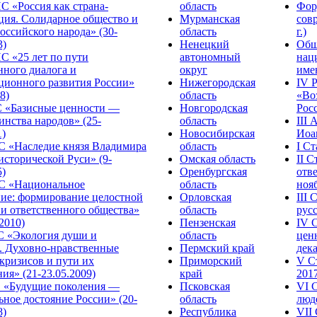
С «Россия как страна-
область
Фор
ция. Солидарное общество и
Мурманская
сов
оссийского народа» (30-
область
г.)
3)
Ненецкий
Общ
С «25 лет по пути
автономный
нац
нного диалога и
округ
име
ционного развития России»
Нижегородская
IV 
8)
область
«Во
«Базисные ценности —
Новгородская
Росс
инства народов» (25-
область
III
1)
Новосибирская
Иоа
 «Наследие князя Владимира
область
I С
исторической Руси» (9-
Омская область
II 
5)
Оренбургская
отве
С «Национальное
область
нояб
ние: формирование целостной
Орловская
III
 и ответственного общества»
область
русс
.2010)
Пензенская
IV 
С «Экология души и
область
цен
. Духовно-нравственные
Пермский край
дека
кризисов и пути их
Приморский
V С
ия» (21-23.05.2009)
край
2017
 «Будущие поколения —
Псковская
VI 
ное достояние России» (20-
область
люде
8)
Республика
VII