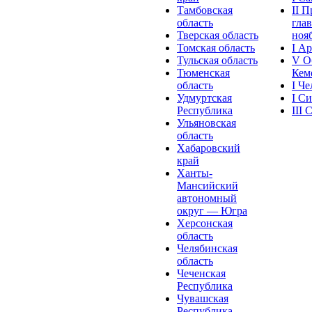
Тамбовская
II 
область
глав
Тверская область
нояб
Томская область
I А
Тульская область
V О
Тюменская
Кеме
область
I Ч
Удмуртская
I С
Республика
III
Ульяновская
область
Хабаровский
край
Ханты-
Мансийский
автономный
округ — Югра
Херсонская
область
Челябинская
область
Чеченская
Республика
Чувашская
Рeспублика