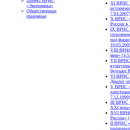
Проект ВРНС
XI ВРНС «
«Экономика»
историчес
Общественные
7.03.2007
приемные
X ВРНС «
России в 
IX ВРНС 
сплоченн
над фаши
10.03.200
VIII ВРН
мир» (3-5
VII ВРНС 
культурн
будущее Р
VI ВРНС «
Диалог эп
V ВРНС «
христианс
7.12.1999
III ВРНС 
XXI века»
XVI ВРНС
России» (
II ВРНС «
национал