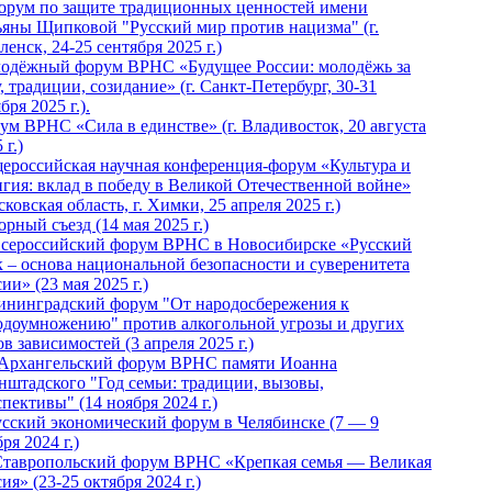
Форум по защите традиционных ценностей имени
ьяны Щипковой "Русский мир против нацизма" (г.
енск, 24-25 сентября 2025 г.)
одёжный форум ВРНС «Будущее России: молодёжь за
, традиции, созидание» (г. Санкт-Петербург, 30-31
бря 2025 г.).
ум ВРНС «Сила в единстве» (г. Владивосток, 20 августа
 г.)
ероссийская научная конференция-форум «Культура и
игия: вклад в победу в Великой Отечественной войне»
ковская область, г. Химки, 25 апреля 2025 г.)
рный съезд (14 мая 2025 г.)
 Всероссийский форум ВРНС в Новосибирске «Русский
к – основа национальной безопасности и суверенитета
ии» (23 мая 2025 г.)
ининградский форум "От народосбережения к
одоумножению" против алкогольной угрозы и других
в зависимостей (3 апреля 2025 г.)
 Архангельский форум ВРНС памяти Иоанна
нштадского "Год семьи: традиции, вызовы,
пективы" (14 ноября 2024 г.)
Русский экономический форум в Челябинске (7 — 9
ря 2024 г.)
Ставропольский форум ВРНС «Крепкая семья — Великая
ия» (23-25 октября 2024 г.)