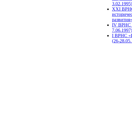
3.02.1995
XХI ВРНС
историче
развития»
IV ВРНС 
7.06.1997
I ВРНС «
(26-28.05