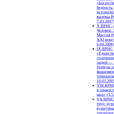
«Богатств
бедность:
историче
вызовы Ро
7.03.2007
X ВРНС «
Человек. 
Миссия Р
XXI веке»
6.04.2006
IX ВРНС
«Единств
сплоченн
людей — 
Победы н
фашизмом
терроризм
10.03.200
VIII ВРН
и правос
мир» (3-5
VII ВРНС
труд: дух
культурн
традиции