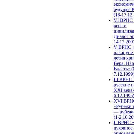
экономич
будущее 
(16-17.12
VI ВРНС 
вера и
цивилиза
Диалог эп
14.12.200
V ВРНС «
накануне 
летия хри
Вера. Нар
Власть» (
7.12.1999
III ВРНС 
русские н
XXI века»
6.12.1995
XVI ВРН
«Рубежи 
— рубежи
(1-2.10.20
II ВРНС 
духовное
обновлен