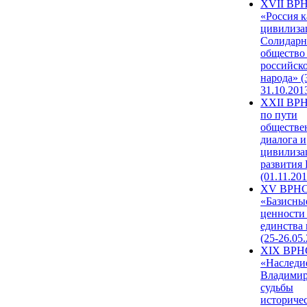
XVII ВР
«Россия к
цивилиза
Солидарн
общество
российск
народа» (
31.10.201
XXII ВРН
по пути
обществе
диалога и
цивилиза
развития
(01.11.201
XV ВРН
«Базисны
ценности
единства
(25-26.05.
XIX ВРН
«Наследи
Владимир
судьбы
историче