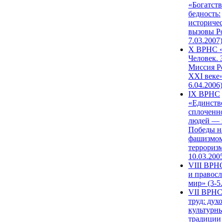
«Богатств
бедность:
историче
вызовы Ро
7.03.2007
X ВРНС «
Человек. 
Миссия Р
XXI веке»
6.04.2006
IX ВРНС
«Единств
сплоченн
людей — 
Победы н
фашизмом
терроризм
10.03.200
VIII ВРН
и правос
мир» (3-5
VII ВРНС
труд: дух
культурн
традиции