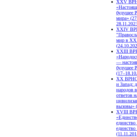
XXV ВР
«Настоящ
будущее 
мира» (27
28.11.202
XXIV В
"Правосл
мир в XXI
(24.10.20
XXIII В
«Народос
— настоя
будущее 
(17–18.10
XX ВРНС
и Запад: 
народов в
ответов н
цивилиза
вызовы» (
XVIII В
«Единств
единство 
единство
(11.11.201