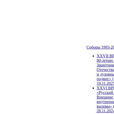
Соборы 1993-2
ХХVII В
80-летию
Защитни
Отечеств
и духовн
подвиг» (
19.11.202
XXVI В
«Русский
Внешние
внутренн
вызовы» (
28.11.202