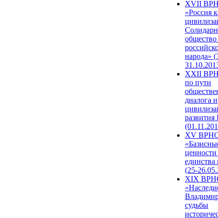
XVII ВР
«Россия к
цивилиза
Солидарн
общество
российск
народа» (
31.10.201
XXII ВРН
по пути
обществе
диалога и
цивилиза
развития
(01.11.201
XV ВРН
«Базисны
ценности
единства
(25-26.05.
XIX ВРН
«Наследи
Владимир
судьбы
историче