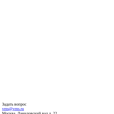
Задать вопрос
vrns@vrns.ru
Москва, Даниловский вал д. 22