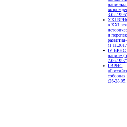
национал
возрожде
3.02.1995
XХI ВРНС
в XXI век
историче
и перспе
развития
(1.11.2017
IV ВРНС 
нации» (5
7.06.1997
I ВРНС
«Российс
соборная
(26-28.05