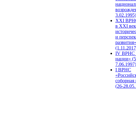
национал
возрожде
3.02.1995
XХI ВРНС
в XXI век
историче
и перспе
развития
(1.11.2017
IV ВРНС 
нации» (5
7.06.1997
I ВРНС
«Российс
соборная
(26-28.05