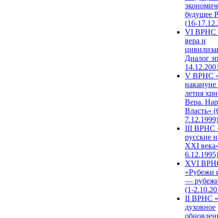
экономич
будущее 
(16-17.12
VI ВРНС 
вера и
цивилиза
Диалог эп
14.12.200
V ВРНС «
накануне 
летия хри
Вера. Нар
Власть» (
7.12.1999
III ВРНС 
русские н
XXI века»
6.12.1995
XVI ВРН
«Рубежи 
— рубежи
(1-2.10.20
II ВРНС 
духовное
обновлен