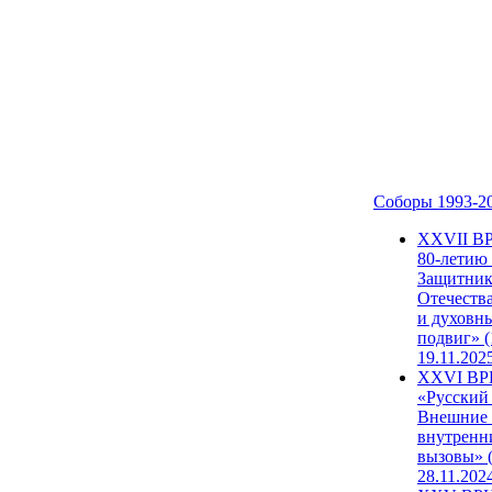
Соборы 1993-2
ХХVII В
80-летию
Защитни
Отечеств
и духовн
подвиг» (
19.11.202
XXVI В
«Русский
Внешние
внутренн
вызовы» (
28.11.202