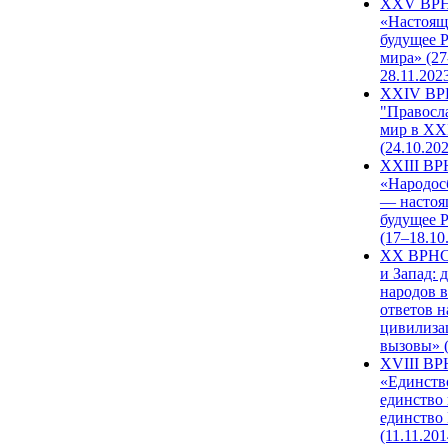
XXV ВР
«Настоящ
будущее 
мира» (27
28.11.202
XXIV В
"Правосл
мир в XXI
(24.10.20
XXIII В
«Народос
— настоя
будущее 
(17–18.10
XX ВРНС
и Запад: 
народов в
ответов н
цивилиза
вызовы» (
XVIII В
«Единств
единство 
единство
(11.11.201