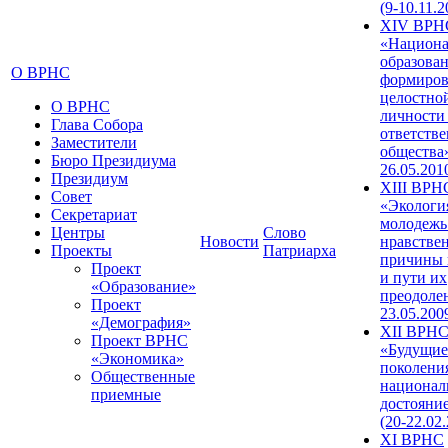
(9-10.11.2
XIV ВРН
«Национа
образован
О ВРНС
формиров
целостно
О ВРНС
личности
Глава Собора
ответств
Заместители
общества»
Бюро Президиума
26.05.201
Президиум
XIII ВРН
Совет
«Экологи
Секретариат
молодежь
Центры
Слово
Новости
нравстве
Проекты
Патриарха
причины 
Проект
и пути их
«Образование»
преодолен
Проект
23.05.200
«Демография»
XII ВРН
Проект ВРНС
«Будущие
«Экономика»
поколени
Общественные
национал
приемные
достояни
(20-22.02
XI ВРНС