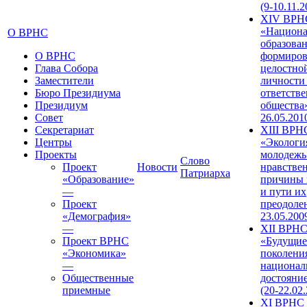
(9-10.11.2
XIV ВРН
«Национа
О ВРНС
образован
О ВРНС
формиров
Глава Собора
целостно
Заместители
личности
Бюро Президиума
ответств
Президиум
общества»
Совет
26.05.201
Секретариат
XIII ВРН
Центры
«Экологи
Проекты
молодежь
Слово
Проект
Новости
нравстве
Патриарха
«Образование»
причины 
—
и пути их
Проект
преодолен
«Демография»
23.05.200
—
XII ВРН
Проект ВРНС
«Будущие
«Экономика»
поколени
—
национал
Общественные
достояни
приемные
(20-22.02
XI ВРНС