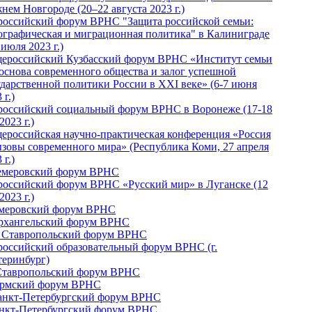
нем Новгороде (20–22 августа 2023 г.)
российский форум ВРНС "Защита российской семьи:
ографическая и миграционная политика" в Калиниграде
 июля 2023 г.)
ероссийский Кузбасский форум ВРНС «Институт семьи
 основа современного общества и залог успешной
ударственной политики России в ХХI веке» (6-7 июня
 г.)
российский социальный форум ВРНС в Воронеже (17-18
2023 г.)
ероссийская научно-практическая конференция «Россия
ызовы современного мира» (Республика Коми, 27 апреля
 г.)
Кемеровский форум ВРНС
российский форум ВРНС «Русский мир» в Луганске (12
2023 г.)
емеровский форум ВРНС
Архангельский форум ВРНС
I Ставропольский форум ВРНС
российский образовательный форум ВРНС (г.
теринбург)
Ставропольский форум ВРНС
ермский форум ВРНС
Санкт-Петербургский форум ВРНС
анкт-Петербургский форум ВРНС