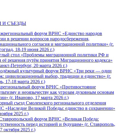
 И СЪЕЗДЫ
ежрегиональный форум ВРНС «Единство народов
сии в решении вопросов народосбережения,
национального согласия и миграционной политики» (г.
оград, 18-19 июня 2026 г.)
глый стол «Проблемы миграционной политики РФ и
и её решения путём принятия Миграционного кодекса»
Санкт-Петербург, 20 марта 2026 г.)
одёжный культурный форум ВРНС «Три реки — один
ок: цивилизационный выбор, традиции и единство» (г.
ь, 17-18 марта 2026 г.)
региональный форум ВРНС «Противостояние
ультизму и неоязычеству как угрозам духовным основам
ии» (г. Иваново, 17 марта 2026 г.)
орный съезд Смоленского регионального отделения
С «Наследие Великой Победы: единство в сохранении»
ноября 2025 г.)
 Ставропольский форум ВРНС «Великая Победа:
етственность перед историей и будущим» (г. Ставрополь,
7 октября 2025 г.)