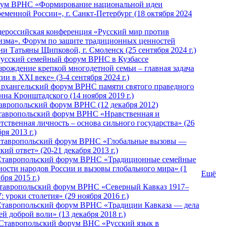
ум ВРНС «Формирование национальной идеи
ременной России», г. Санкт-Петербург (18 октября 2024
ероссийская конференция «Русский мир против
изма». Форум по защите традиционных ценностей
ни Татьяны Щипковой, г. Смоленск (25 сентября 2024 г.)
Русский семейный форум ВРНС в Кузбассе
зрождение крепкой многодетной семьи – главная задача
ии в XXI веке» (3-4 сентября 2024 г.)
 Архангельский форум ВРНС памяти святого праведного
нна Кронштадского (14 ноября 2019 г.)
тавропольский форум ВРНС (12 декабря 2012)
Ставропольский форум ВРНС «Нравственная и
тственная личность – основа сильного государства» (26
ря 2013 г.)
 Ставропольский форум ВРНС «Глобальные вызовы —
кий ответ» (20-21 декабря 2013 г.)
Ставропольский форум ВРНС «Традиционные семейные
ности народов России и вызовы глобального мира» (1
Ещё
бря 2015 г.)
тавропольский форум ВРНС «Северный Кавказ 1917–
: уроки столетия» (29 ноября 2016 г.)
Ставропольский форум ВРНС «Традиции Кавказа — дела
й доброй воли» (13 декабря 2018 г.)
 Ставропольский форум ВHС «Русский язык в