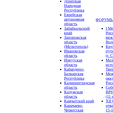
Донецкая
Народная
Республика
Еврейская
автономная
ФОРУМЫ
область
Забайкальский
I М
край
Рос
Запорожская
меж
область
Волг
(Мелитополь)
Кру
Ивановская
пут
область
(г. 
Иркутская
Мол
область
ист
Кабардино-
Твер
Балкарская
Меж
Республика
окк
Калининградская
Росс
область
Соб
Калужская
ВРН
область
(11 
Камчатский край
XII
Карачаево-
отв
Черкесская
15-1