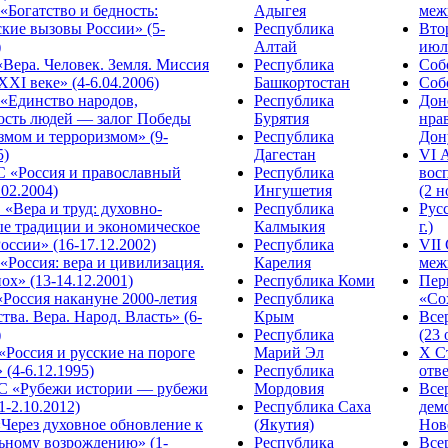
Богатство и бедность:
Адыгея
меж
кие вызовы России» (5-
Республика
Вто
)
Алтай
июля
Вера. Человек. Земля. Миссия
Республика
Собо
XXI веке» (4-6.04.2006)
Башкортостан
Собо
«Единство народов,
Республика
Дон
ость людей — залог Победы
Бурятия
нра
змом и терроризмом» (9-
Республика
Дону
5)
Дагестан
VI 
С «Россия и православный
Республика
вос
.02.2004)
Ингушетия
(2 н
«Вера и труд: духовно-
Республика
Рус
ые традиции и экономическое
Калмыкия
г.)
оссии» (16-17.12.2002)
Республика
VII
Россия: вера и цивилизация.
Карелия
меж
ох» (13-14.12.2001)
Республика Коми
Пер
Россия накануне 2000-летия
Республика
«Сох
тва. Вера. Народ. Власть» (6-
Крым
Все
)
Республика
(23 
«Россия и русские на пороге
Марий Эл
X С
 (4-6.12.1995)
Республика
отве
 «Рубежи истории — рубежи
Мордовия
Все
1-2.10.2012)
Республика Саха
дем
Через духовное обновление к
(Якутия)
Ново
ьному возрождению» (1-
Республика
Все