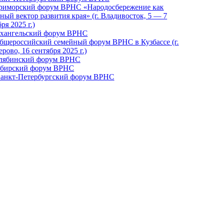
Приморский форум ВРНС «Народосбережение как
ный вектор развития края» (г. Владивосток, 5 — 7
ря 2025 г.)
рхангельский форум ВРНС
бщероссийский семейный форум ВРНС в Кузбассе (г.
рово, 16 сентября 2025 г.)
елябинский форум ВРНС
ибирский форум ВРНС
 Санкт-Петербургский форум ВРНС