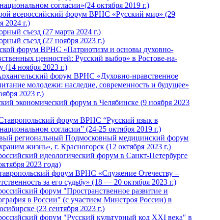
национальном согласии»(24 октября 2019 г.)
рой всероссийский форум ВРНС «Русский мир» (29
 2024 г.)
рный съезд (27 марта 2024 г.)
рный съезд (27 ноября 2023 г.)
ской форум ВРНС «Патриотизм и основы духовно-
вственных ценностей: Русский выбор» в Ростове-на-
 (14 ноября 2023 г.)
Архангельский форум ВРНС «Духовно-нравственное
питание молодежи: наследие, современность и будущее»
оября 2023 г.)
ский экономический форум в Челябинске (9 ноября 2023
 Ставропольский форум ВРНС “Русский язык в
национальном согласии” (24-25 октября 2019 г.)
вый региональный Подмосковный медицинский форум
раним жизнь», г. Красногорск (12 октября 2023 г.)
российский идеологический форум в Санкт-Петербурге
октября 2023 года)
тавропольский форум ВРНС «Служение Отечеству –
тственность за его судьбу» (18 — 20 октября 2023 г.)
российский форум "Пространственное развитие и
ография в России" (с участием Минстроя России) в
сибирске (23 сентября 2023 г.)
российский форум "Русский культурный код XXI века" в