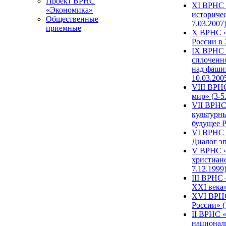
Проект ВРНС
XI ВРНС «
«Экономика»
историчес
Общественные
7.03.2007
приемные
X ВРНС «
России в 
IX ВРНС 
сплоченн
над фаши
10.03.200
VIII ВРН
мир» (3-5
VII ВРНС 
культурн
будущее Р
VI ВРНС «
Диалог эп
V ВРНС «
христианс
7.12.1999
III ВРНС 
XXI века»
XVI ВРНС
России» (
II ВРНС «
национал