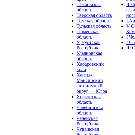
Тамбовская
II 
область
глав
Тверская область
нояб
Томская область
I А
Тульская область
V О
Тюменская
Кеме
область
I Ч
Удмуртская
I С
Республика
III
Ульяновская
область
Хабаровский
край
Ханты-
Мансийский
автономный
округ — Югра
Херсонская
область
Челябинская
область
Чеченская
Республика
Чувашская
Рeспублика