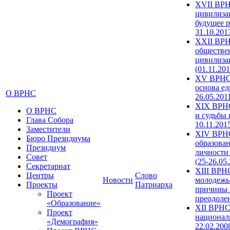
XVII ВРН
цивилиза
будущее р
31.10.201
XXII ВРН
обществе
цивилиза
(01.11.201
XV ВРНС 
основа ед
О ВРНС
26.05.201
XIX ВРНС
О ВРНС
и судьбы 
Глава Собора
10.11.201
Заместители
XIV ВРН
Бюро Президиума
образова
Президиум
личности
Совет
(25-26.05
Секретариат
XIII ВРН
Центры
Слово
Новости
молодежь
Проекты
Патриарха
причины 
Проект
преодолен
«Образование»
XII ВРНС
Проект
националь
«Демография»
22.02.200