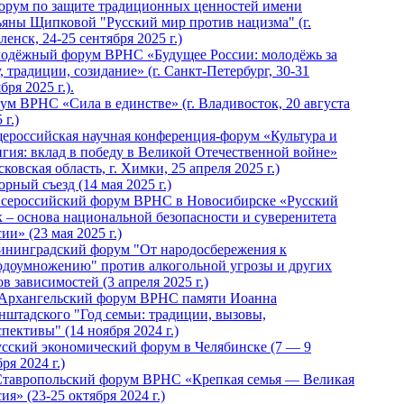
Форум по защите традиционных ценностей имени
ьяны Щипковой "Русский мир против нацизма" (г.
енск, 24-25 сентября 2025 г.)
одёжный форум ВРНС «Будущее России: молодёжь за
, традиции, созидание» (г. Санкт-Петербург, 30-31
бря 2025 г.).
ум ВРНС «Сила в единстве» (г. Владивосток, 20 августа
 г.)
ероссийская научная конференция-форум «Культура и
игия: вклад в победу в Великой Отечественной войне»
ковская область, г. Химки, 25 апреля 2025 г.)
рный съезд (14 мая 2025 г.)
 Всероссийский форум ВРНС в Новосибирске «Русский
к – основа национальной безопасности и суверенитета
ии» (23 мая 2025 г.)
ининградский форум "От народосбережения к
одоумножению" против алкогольной угрозы и других
в зависимостей (3 апреля 2025 г.)
 Архангельский форум ВРНС памяти Иоанна
нштадского "Год семьи: традиции, вызовы,
пективы" (14 ноября 2024 г.)
Русский экономический форум в Челябинске (7 — 9
ря 2024 г.)
Ставропольский форум ВРНС «Крепкая семья — Великая
ия» (23-25 октября 2024 г.)