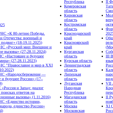
Республика
II 
Кемеровская
Тат
область
Смол
Кировская
Мол
область
веру
Костромская
октя
025
область
Фор
НС «К 80-летию Победы.
Краснодарский
2025
и Отечества: военный и
край
Общ
подвиг» (18-19.11.2025)
Красноярский
рел
С «Русский мир: Внешние и
край
(Мос
е вызовы» (27-28.11.2024)
Курганская
Собо
 «Настоящее и будущее
область
III
мира» (27-28.11.2023)
Курская область
язы
С "Православие и мир в XXI
Ленинградская
Росс
.10.2022)
область
Кал
НС «Народосбережение —
Липецкая
нар
 и будущее России» (17–
область
видо
9)
Луганская
VII
«Россия и Запад: диалог
Народная
Кро
 поисках ответов на
Республика
перс
ционные вызовы» (1.11.2016)
Магаданская
II 
НС «Единство истории,
область
нояб
народа, единство России»
Москва
ХI 
4)
Московская
Росс