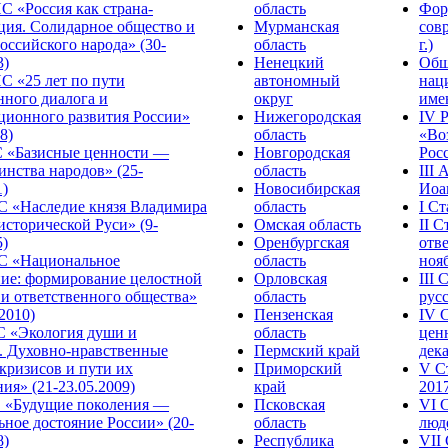
С «Россия как страна-
область
Фор
ция. Солидарное общество и
Мурманская
сов
оссийского народа» (30-
область
г.)
3)
Ненецкий
Общ
С «25 лет по пути
автономный
нац
нного диалога и
округ
име
ционного развития России»
Нижегородская
IV 
8)
область
«Во
«Базисные ценности —
Новгородская
Росс
инства народов» (25-
область
III
1)
Новосибирская
Иоа
 «Наследие князя Владимира
область
I С
исторической Руси» (9-
Омская область
II 
5)
Оренбургская
отве
С «Национальное
область
нояб
ние: формирование целостной
Орловская
III
 и ответственного общества»
область
русс
.2010)
Пензенская
IV 
С «Экология души и
область
цен
. Духовно-нравственные
Пермский край
дека
кризисов и пути их
Приморский
V С
ия» (21-23.05.2009)
край
2017
 «Будущие поколения —
Псковская
VI 
ное достояние России» (20-
область
люде
8)
Республика
VII