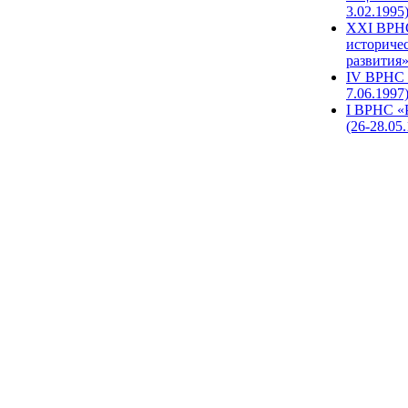
3.02.1995
XХI ВРНС
историче
развития»
IV ВРНС 
7.06.1997
I ВРНС «
(26-28.05