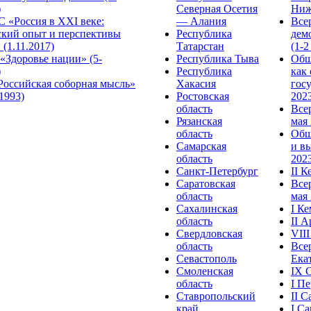
)
Северная Осетия
Ниж
 «Россия в XXI веке:
— Алания
Все
ский опыт и перспективы
Республика
дем
 (1.11.2017)
Татарстан
(1-2
«Здоровье нации» (5-
Республика Тыва
Общ
)
Республика
как
Российская соборная мысль»
Хакасия
гос
.1993)
Ростовская
2023
область
Все
Рязанская
мая 
область
Общ
Самарская
и в
область
2023
Санкт-Петербург
II 
Саратовская
Все
область
мая 
Сахалинская
I К
область
II 
Свердловская
VII
область
Все
Севастополь
Ека
Смоленская
IX 
область
I П
Ставропольский
II 
край
I С