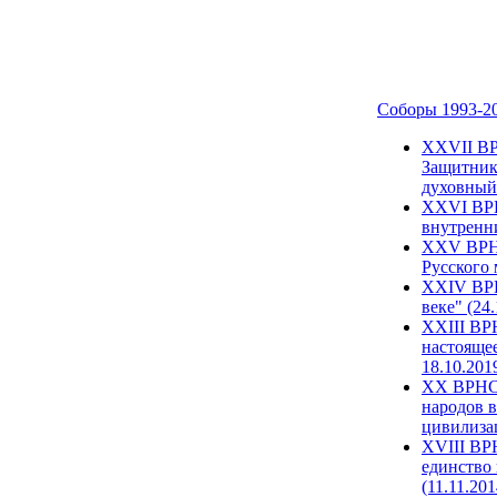
Соборы 1993-2
ХХVII ВР
Защитник
духовный 
XXVI ВРН
внутренни
XXV ВРНС
Русского 
XXIV ВРН
веке" (24
XXIII ВР
настоящее
18.10.201
XX ВРНС 
народов в
цивилиза
XVIII ВР
единство 
(11.11.201