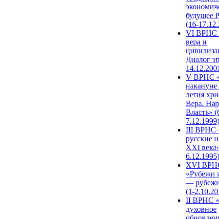
экономич
будущее 
(16-17.12
VI ВРНС 
вера и
цивилиза
Диалог эп
14.12.200
V ВРНС «
накануне 
летия хри
Вера. Нар
Власть» (
7.12.1999
III ВРНС 
русские н
XXI века»
6.12.1995
XVI ВРН
«Рубежи 
— рубежи
(1-2.10.20
II ВРНС 
духовное
обновлен