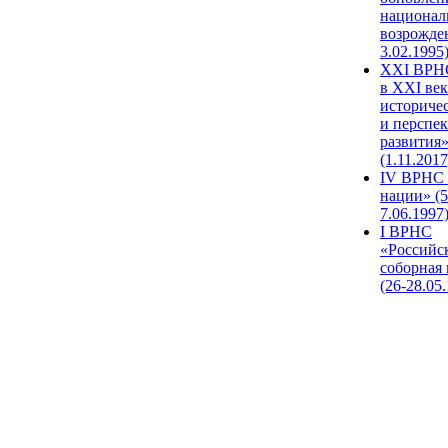
национал
возрожде
3.02.1995
XХI ВРНС
в XXI век
историче
и перспе
развития
(1.11.2017
IV ВРНС 
нации» (5
7.06.1997
I ВРНС
«Российс
соборная
(26-28.05