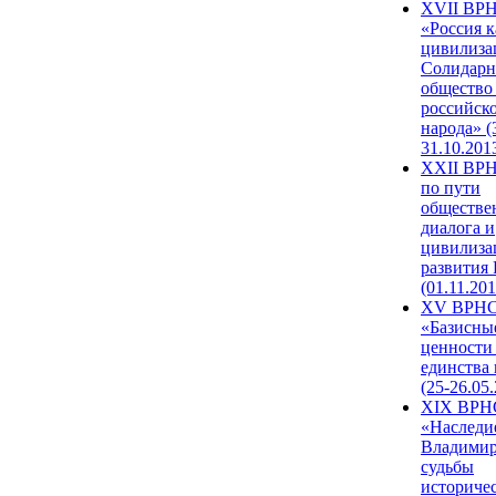
XVII ВР
«Россия к
цивилиза
Солидарн
общество
российск
народа» (
31.10.201
XXII ВРН
по пути
обществе
диалога и
цивилиза
развития
(01.11.201
XV ВРН
«Базисны
ценности
единства
(25-26.05.
XIX ВРН
«Наследи
Владимир
судьбы
историче