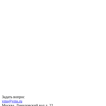
Задать вопрос
vrns@vrns.ru
Москва, Даниловский вал д. 22