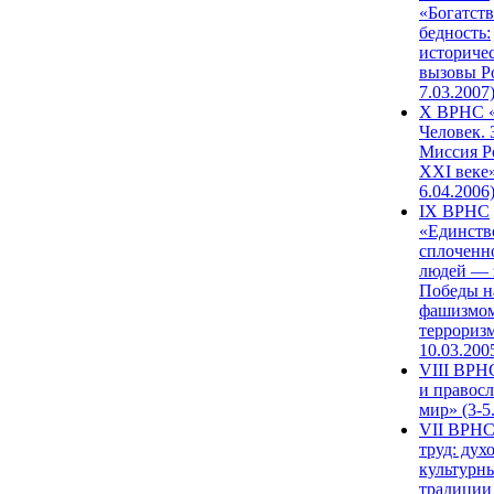
«Богатств
бедность:
историче
вызовы Ро
7.03.2007
X ВРНС «
Человек. 
Миссия Р
XXI веке»
6.04.2006
IX ВРНС
«Единств
сплоченн
людей — 
Победы н
фашизмом
терроризм
10.03.200
VIII ВРН
и правос
мир» (3-5
VII ВРНС
труд: дух
культурн
традиции