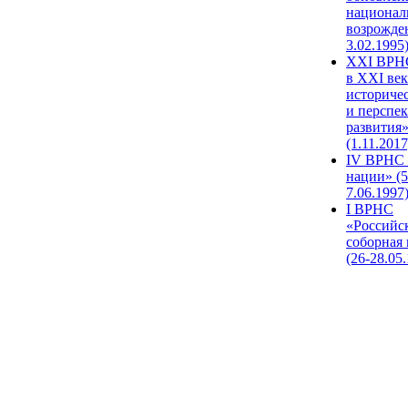
национал
возрожде
3.02.1995
XХI ВРНС
в XXI век
историче
и перспе
развития
(1.11.2017
IV ВРНС 
нации» (5
7.06.1997
I ВРНС
«Российс
соборная
(26-28.05