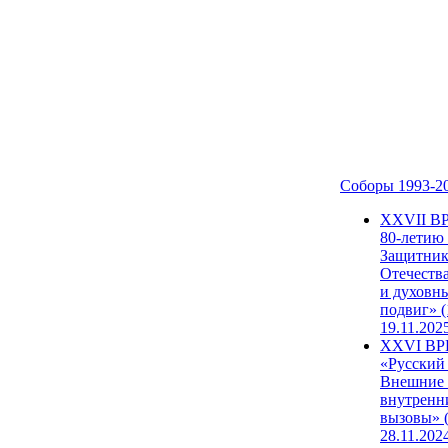
Соборы 1993-2
ХХVII В
80-летию
Защитни
Отечеств
и духовн
подвиг» (
19.11.202
XXVI В
«Русский
Внешние
внутренн
вызовы» (
28.11.202