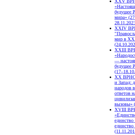
XXV ВР
«Настоящ
будущее 
мира» (27
28.11.202
XXIV В
"Правосл
мир в XXI
(24.10.20
XXIII В
«Народос
— настоя
будущее 
(17–18.10
XX ВРНС
и Запад: 
народов в
ответов н
цивилиза
вызовы» (
XVIII В
«Единств
единство 
единство
(11.11.201