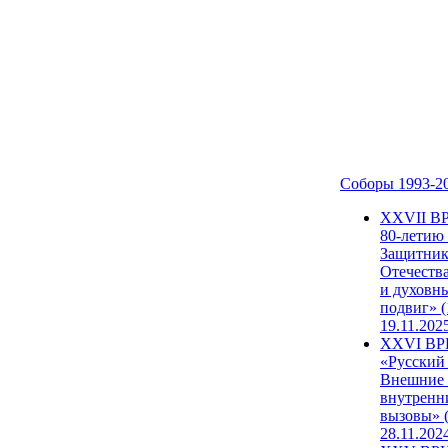
Соборы 1993-2
ХХVII В
80-летию
Защитни
Отечеств
и духовн
подвиг» (
19.11.202
XXVI В
«Русский
Внешние
внутренн
вызовы» (
28.11.202