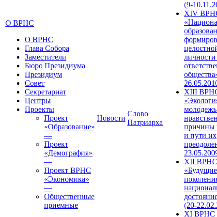
(9-10.11.2
XIV ВРН
«Национа
О ВРНС
образован
О ВРНС
формиров
Глава Собора
целостно
Заместители
личности
Бюро Президиума
ответств
Президиум
общества»
Совет
26.05.201
Секретариат
XIII ВРН
Центры
«Экологи
Проекты
молодежь
Слово
Проект
Новости
нравстве
Патриарха
«Образование»
причины 
—
и пути их
Проект
преодолен
«Демография»
23.05.200
—
XII ВРН
Проект ВРНС
«Будущие
«Экономика»
поколени
—
национал
Общественные
достояни
приемные
(20-22.02
XI ВРНС