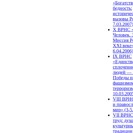
«Богатств
бедность:
историче
вызовы Ро
7.03.2007
X ВРНС «
Человек. 
Миссия Р
XXI веке»
6.04.2006
IX ВРНС
«Единств
сплоченн
людей — 
Победы н
фашизмом
терроризм
10.03.200
VIII ВРН
и правос
мир» (3-5
VII ВРНС
труд: дух
культурн
традиции