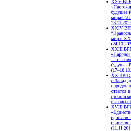
XXV ВР
«Настоящ
будущее 
мира» (27
28.11.202
XXIV В
"Правосл
мир в XXI
(24.10.20
XXIII В
«Народос
— настоя
будущее 
(17–18.10
XX ВРНС
и Запад: 
народов в
ответов н
цивилиза
вызовы» (
XVIII В
«Единств
единство 
единство
(11.11.201