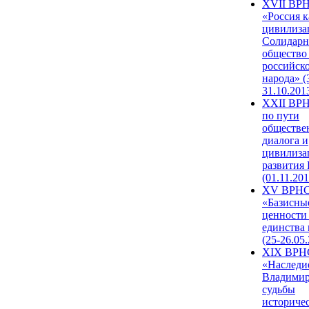
XVII ВР
«Россия к
цивилиза
Солидарн
общество
российск
народа» (
31.10.201
XXII ВРН
по пути
обществе
диалога и
цивилиза
развития
(01.11.201
XV ВРН
«Базисны
ценности
единства
(25-26.05.
XIX ВРН
«Наследи
Владимир
судьбы
историче