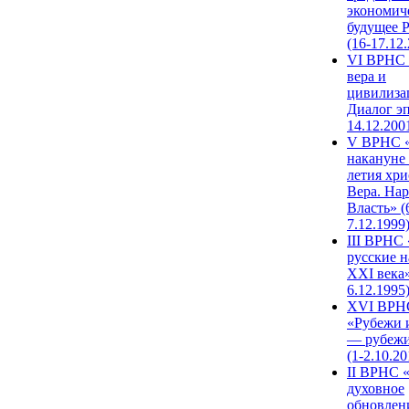
экономич
будущее 
(16-17.12
VI ВРНС 
вера и
цивилиза
Диалог эп
14.12.200
V ВРНС «
накануне 
летия хри
Вера. Нар
Власть» (
7.12.1999
III ВРНС 
русские н
XXI века»
6.12.1995
XVI ВРН
«Рубежи 
— рубежи
(1-2.10.20
II ВРНС 
духовное
обновлен