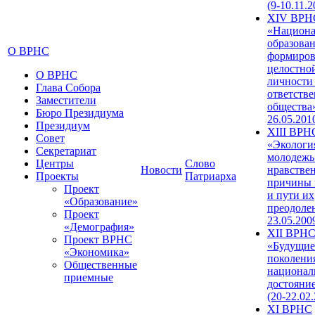
(9-10.11.2
XIV ВРН
«Национа
образован
О ВРНС
формиров
целостно
О ВРНС
личности
Глава Собора
ответств
Заместители
общества»
Бюро Президиума
26.05.201
Президиум
XIII ВРН
Совет
«Экологи
Секретариат
молодежь
Центры
Слово
Новости
нравстве
Проекты
Патриарха
причины 
Проект
и пути их
«Образование»
преодолен
Проект
23.05.200
«Демография»
XII ВРН
Проект ВРНС
«Будущие
«Экономика»
поколени
Общественные
национал
приемные
достояни
(20-22.02
XI ВРНС