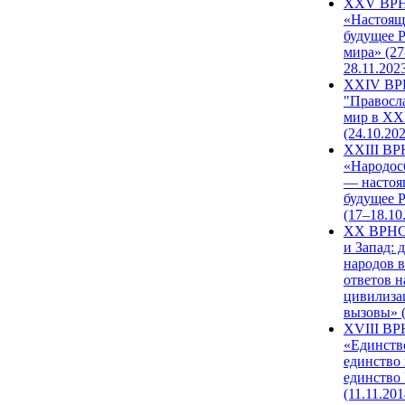
XXV ВР
«Настоящ
будущее 
мира» (27
28.11.202
XXIV В
"Правосл
мир в XXI
(24.10.20
XXIII В
«Народос
— настоя
будущее 
(17–18.10
XX ВРНС
и Запад: 
народов в
ответов н
цивилиза
вызовы» (
XVIII В
«Единств
единство 
единство
(11.11.201