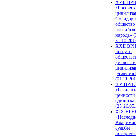
XVII ВР
«Россия к
цивилиза
Солидарн
общество
российск
народа» (
31.10.201
XXII ВРН
по пути
обществе
диалога и
цивилиза
развития
(01.11.201
XV ВРН
«Базисны
ценности
единства
(25-26.05.
XIX ВРН
«Наследи
Владимир
судьбы
историче