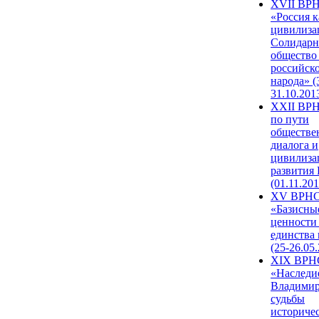
XVII ВР
«Россия к
цивилиза
Солидарн
общество
российск
народа» (
31.10.201
XXII ВРН
по пути
обществе
диалога и
цивилиза
развития
(01.11.201
XV ВРН
«Базисны
ценности
единства
(25-26.05.
XIX ВРН
«Наследи
Владимир
судьбы
историче