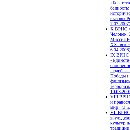
«Богатств
бедность:
историче
вызовы Ро
7.03.2007
X ВРНС «
Человек. 
Миссия Р
XXI веке»
6.04.2006
IX ВРНС
«Единств
сплоченн
людей — 
Победы н
фашизмом
терроризм
10.03.200
VIII ВРН
и правос
мир» (3-5
VII ВРНС
труд: дух
культурн
традиции