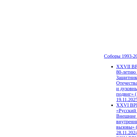
Соборы 1993-2
ХХVII В
80-летию
Защитни
Отечеств
и духовн
подвиг» (
19.11.202
XXVI В
«Русский
Внешние
внутренн
вызовы» (
28.11.202