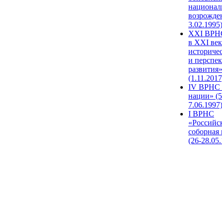
национал
возрожде
3.02.1995
XХI ВРНС
в XXI век
историче
и перспе
развития
(1.11.2017
IV ВРНС 
нации» (5
7.06.1997
I ВРНС
«Российс
соборная
(26-28.05