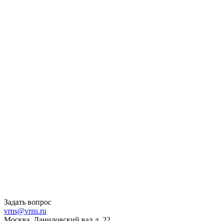
Задать вопрос
vrns@vrns.ru
Москва, Даниловский вал д. 22