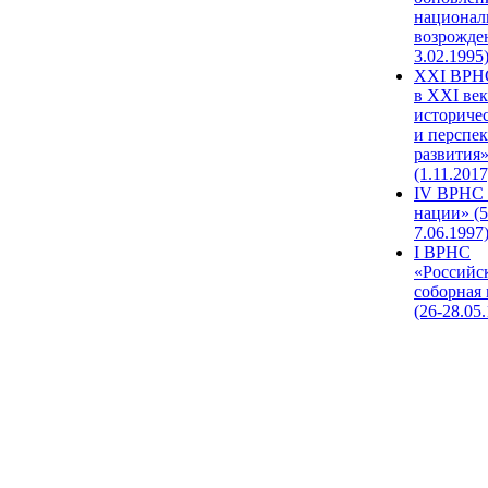
национал
возрожде
3.02.1995
XХI ВРНС
в XXI век
историче
и перспе
развития
(1.11.2017
IV ВРНС 
нации» (5
7.06.1997
I ВРНС
«Российс
соборная
(26-28.05