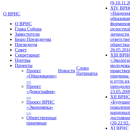
(9-10.11.2
XIV ВРН
«Национа
О ВРНС
образован
О ВРНС
формиров
Глава Собора
целостно
Заместители
личности
Бюро Президиума
ответств
Президиум
общества»
Совет
26.05.201
Секретариат
XIII ВРН
Центры
«Экологи
Проекты
молодежь
Слово
Проект
Новости
нравстве
Патриарха
«Образование»
причины 
—
и пути их
Проект
преодолен
«Демография»
23.05.200
—
XII ВРН
Проект ВРНС
«Будущие
«Экономика»
поколени
—
национал
Общественные
достояни
приемные
(20-22.02
XI ВРНС