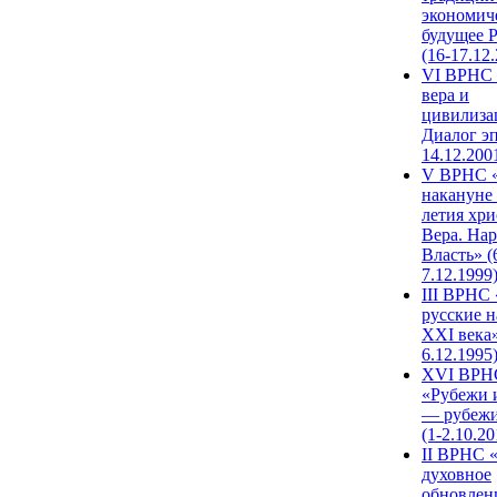
экономич
будущее 
(16-17.12
VI ВРНС 
вера и
цивилиза
Диалог эп
14.12.200
V ВРНС «
накануне 
летия хри
Вера. Нар
Власть» (
7.12.1999
III ВРНС 
русские н
XXI века»
6.12.1995
XVI ВРН
«Рубежи 
— рубежи
(1-2.10.20
II ВРНС 
духовное
обновлен