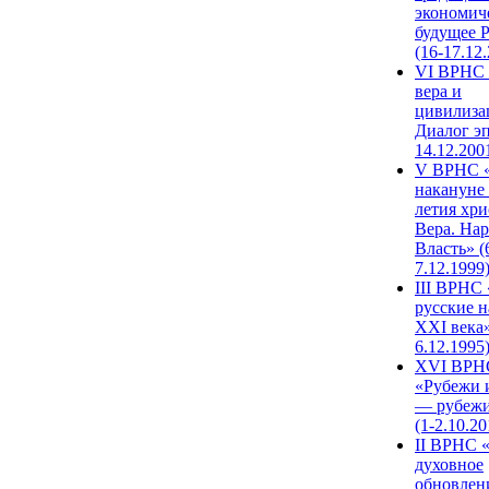
экономич
будущее 
(16-17.12
VI ВРНС 
вера и
цивилиза
Диалог эп
14.12.200
V ВРНС «
накануне 
летия хри
Вера. Нар
Власть» (
7.12.1999
III ВРНС 
русские н
XXI века»
6.12.1995
XVI ВРН
«Рубежи 
— рубежи
(1-2.10.20
II ВРНС 
духовное
обновлен