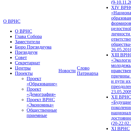
(9-10.11.2
XIV ВРН
«Национа
образован
О ВРНС
формиров
целостно
О ВРНС
личности
Глава Собора
ответств
Заместители
общества»
Бюро Президиума
26.05.201
Президиум
XIII ВРН
Совет
«Экологи
Секретариат
молодежь
Центры
Слово
Новости
нравстве
Проекты
Патриарха
причины 
Проект
и пути их
«Образование»
преодолен
Проект
23.05.200
«Демография»
XII ВРН
Проект ВРНС
«Будущие
«Экономика»
поколени
Общественные
национал
приемные
достояни
(20-22.02
XI ВРНС