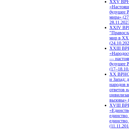
XXV ВР
«Настоящ
будущее 
мира» (27
28.11.202
XXIV В
"Правосл
мир в XXI
(24.10.20
XXIII В
«Народос
— настоя
будущее 
(17–18.10
XX ВРНС
и Запад: 
народов в
ответов н
цивилиза
вызовы» (
XVIII В
«Единств
единство 
единство
(11.11.201