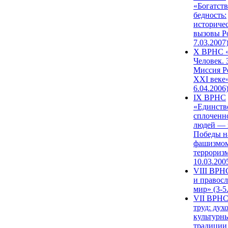
«Богатств
бедность:
историче
вызовы Ро
7.03.2007
X ВРНС «
Человек. 
Миссия Р
XXI веке»
6.04.2006
IX ВРНС
«Единств
сплоченн
людей — 
Победы н
фашизмом
терроризм
10.03.200
VIII ВРН
и правос
мир» (3-5
VII ВРНС
труд: дух
культурн
традиции