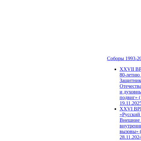
Соборы 1993-2
ХХVII В
80-летию
Защитни
Отечеств
и духовн
подвиг» (
19.11.202
XXVI В
«Русский
Внешние
внутренн
вызовы» (
28.11.202