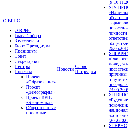
(9-10.11.2
XIV ВРН
«Национа
образован
О ВРНС
формиров
целостно
О ВРНС
личности
Глава Собора
ответств
Заместители
общества»
Бюро Президиума
26.05.201
Президиум
XIII ВРН
Совет
«Экологи
Секретариат
молодежь
Центры
Слово
Новости
нравстве
Проекты
Патриарха
причины 
Проект
и пути их
«Образование»
преодолен
Проект
23.05.200
«Демография»
XII ВРН
Проект ВРНС
«Будущие
«Экономика»
поколени
Общественные
национал
приемные
достояни
(20-22.02
XI ВРНС