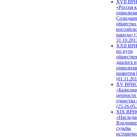
XVII ВР
«Россия к
цивилиза
Солидарн
общество
российск
народа» (
31.10.201
XXII ВРН
по пути
обществе
диалога и
цивилиза
развития
(01.11.201
XV ВРН
«Базисны
ценности
единства
(25-26.05.
XIX ВРН
«Наследи
Владимир
судьбы
историче