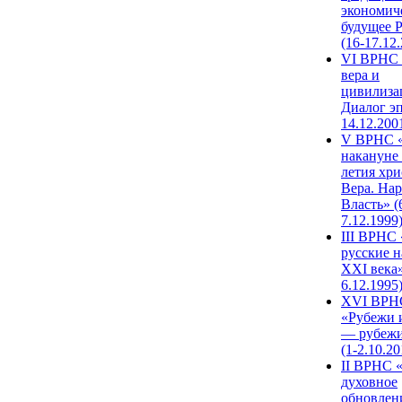
экономич
будущее 
(16-17.12
VI ВРНС 
вера и
цивилиза
Диалог эп
14.12.200
V ВРНС «
накануне 
летия хри
Вера. Нар
Власть» (
7.12.1999
III ВРНС 
русские н
XXI века»
6.12.1995
XVI ВРН
«Рубежи 
— рубежи
(1-2.10.20
II ВРНС 
духовное
обновлен