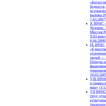
«Богатств
бедность:
историче
вызовы Ро
7.03.2007
X ВРНС «
Человек. 
Миссия Р
XXI веке»
6.04.2006
IX ВРНС
«Единств
сплоченн
людей — 
Победы н
фашизмом
терроризм
10.03.200
VIII ВРН
и правос
мир» (3-5
VII ВРНС
труд: дух
культурн
традиции