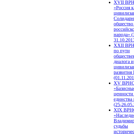
XVII ВР
«Россия к
цивилиза
Солидарн
общество
российск
народа» (
31.10.201
XXII ВРН
по пути
обществе
диалога и
цивилиза
развития
(01.11.201
XV ВРН
«Базисны
ценности
единства
(25-26.05.
XIX ВРН
«Наследи
Владимир
судьбы
историче