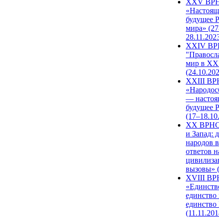
XXV ВР
«Настоящ
будущее 
мира» (27
28.11.202
XXIV В
"Правосл
мир в XXI
(24.10.20
XXIII В
«Народос
— настоя
будущее 
(17–18.10
XX ВРНС
и Запад: 
народов в
ответов н
цивилиза
вызовы» (
XVIII В
«Единств
единство 
единство
(11.11.201