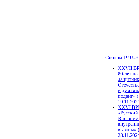
Соборы 1993-2
ХХVII В
80-летию
Защитни
Отечеств
и духовн
подвиг» (
19.11.202
XXVI В
«Русский
Внешние
внутренн
вызовы» (
28.11.202