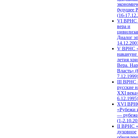
экономич
будущее 
(16-17.12
VI ВРНС 
вера и
цивилиза
Диалог эп
14.12.200
V ВРНС «
накануне 
летия хри
Вера. Нар
Власть» (
7.12.1999
III ВРНС 
русские н
XXI века»
6.12.1995
XVI ВРН
«Рубежи 
— рубежи
(1-2.10.20
II ВРНС 
духовное
обновлен