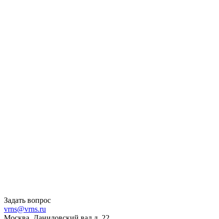
Задать вопрос
vrns@vrns.ru
Москва, Даниловский вал д. 22