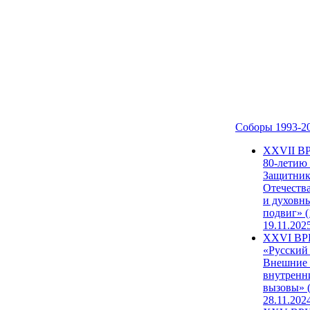
Соборы 1993-2
ХХVII В
80-летию
Защитни
Отечеств
и духовн
подвиг» (
19.11.202
XXVI В
«Русский
Внешние
внутренн
вызовы» (
28.11.202