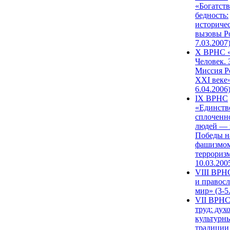
«Богатств
бедность:
историче
вызовы Ро
7.03.2007
X ВРНС «
Человек. 
Миссия Р
XXI веке»
6.04.2006
IX ВРНС
«Единств
сплоченн
людей — 
Победы н
фашизмом
терроризм
10.03.200
VIII ВРН
и правос
мир» (3-5
VII ВРНС
труд: дух
культурн
традиции