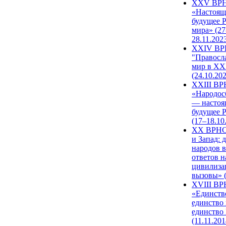
XXV ВР
«Настоящ
будущее 
мира» (27
28.11.202
XXIV В
"Правосл
мир в XXI
(24.10.20
XXIII В
«Народос
— настоя
будущее 
(17–18.10
XX ВРНС
и Запад: 
народов в
ответов н
цивилиза
вызовы» (
XVIII В
«Единств
единство 
единство
(11.11.201