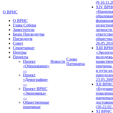
(9-10.11.2
XIV ВРН
«Национа
О ВРНС
образован
О ВРНС
формиров
Глава Собора
целостно
Заместители
личности
Бюро Президиума
ответств
Президиум
общества»
Совет
26.05.201
Секретариат
XIII ВРН
Центры
«Экологи
Проекты
молодежь
Слово
Проект
Новости
нравстве
Патриарха
«Образование»
причины 
—
и пути их
Проект
преодолен
«Демография»
23.05.200
—
XII ВРН
Проект ВРНС
«Будущие
«Экономика»
поколени
—
национал
Общественные
достояни
приемные
(20-22.02
XI ВРНС