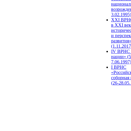
национал
возрожде
3.02.1995
XХI ВРНС
в XXI век
историче
и перспе
развития
(1.11.2017
IV ВРНС 
нации» (5
7.06.1997
I ВРНС
«Российс
соборная
(26-28.05