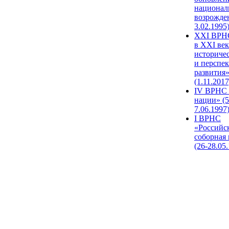
национал
возрожде
3.02.1995
XХI ВРНС
в XXI век
историче
и перспе
развития
(1.11.2017
IV ВРНС 
нации» (5
7.06.1997
I ВРНС
«Российс
соборная
(26-28.05