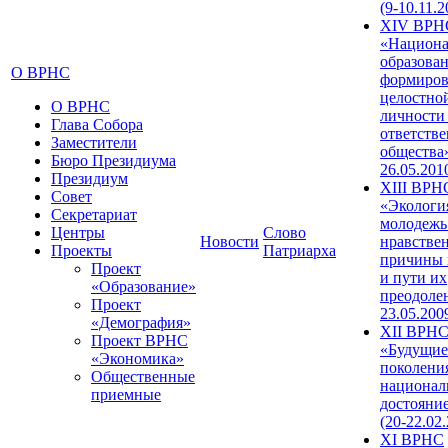
(9-10.11.2
XIV ВРН
«Национа
образован
О ВРНС
формиров
целостно
О ВРНС
личности
Глава Собора
ответств
Заместители
общества»
Бюро Президиума
26.05.201
Президиум
XIII ВРН
Совет
«Экологи
Секретариат
молодежь
Центры
Слово
Новости
нравстве
Проекты
Патриарха
причины 
Проект
и пути их
«Образование»
преодолен
Проект
23.05.200
«Демография»
XII ВРН
Проект ВРНС
«Будущие
«Экономика»
поколени
Общественные
национал
приемные
достояни
(20-22.02
XI ВРНС