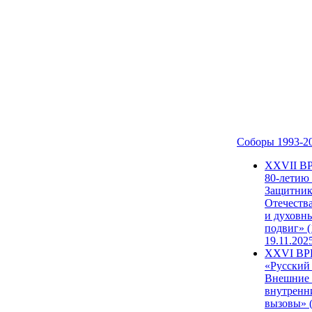
Соборы 1993-2
ХХVII В
80-летию
Защитни
Отечеств
и духовн
подвиг» (
19.11.202
XXVI В
«Русский
Внешние
внутренн
вызовы» (