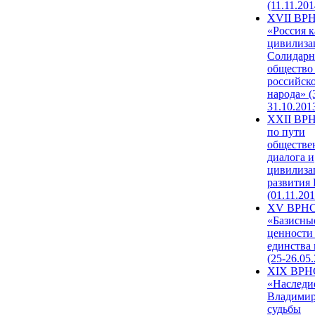
(11.11.201
XVII ВР
«Россия к
цивилиза
Солидарн
общество
российск
народа» (
31.10.201
XXII ВРН
по пути
обществе
диалога и
цивилиза
развития
(01.11.201
XV ВРН
«Базисны
ценности
единства
(25-26.05.
XIX ВРН
«Наследи
Владимир
судьбы