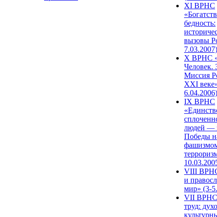
XI ВРНС
«Богатств
бедность:
историче
вызовы Ро
7.03.2007
X ВРНС «
Человек. 
Миссия Р
XXI веке»
6.04.2006
IX ВРНС
«Единств
сплоченн
людей — 
Победы н
фашизмом
терроризм
10.03.200
VIII ВРН
и правос
мир» (3-5
VII ВРНС
труд: дух
культурн