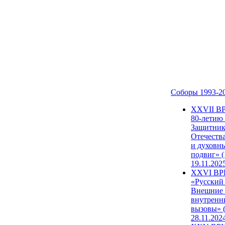
Соборы 1993-2
ХХVII В
80-летию
Защитни
Отечеств
и духовн
подвиг» (
19.11.202
XXVI В
«Русский
Внешние
внутренн
вызовы» (
28.11.202