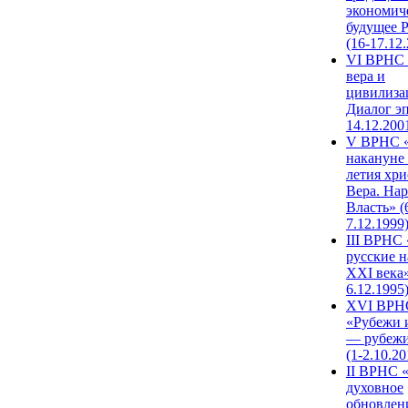
экономич
будущее 
(16-17.12
VI ВРНС 
вера и
цивилиза
Диалог эп
14.12.200
V ВРНС «
накануне 
летия хри
Вера. Нар
Власть» (
7.12.1999
III ВРНС 
русские н
XXI века»
6.12.1995
XVI ВРН
«Рубежи 
— рубежи
(1-2.10.20
II ВРНС 
духовное
обновлен