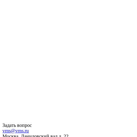
Задать вопрос
vrns@vrns.ru
Москва, Даниловский вал д. 22