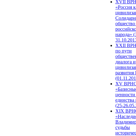
XVII ВР
«Россия к
цивилиза
Солидарн
общество
российск
народа» (
31.10.201
XXII ВРН
по пути
обществе
диалога и
цивилиза
развития
(01.11.201
XV ВРН
«Базисны
ценности
единства
(25-26.05.
XIX ВРН
«Наследи
Владимир
судьбы
историче