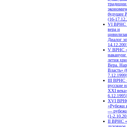
традиции
экономич
будущее 
(16-17.12
VI ВРНС 
вера и
цивилиза
Диалог эп
14.12.200
V ВРНС «
накануне 
летия хри
Вера. Нар
Власть» (
7.12.1999
III ВРНС 
русские н
XXI века»
6.12.1995
XVI ВРН
«Рубежи 
— рубежи
(1-2.10.20
II ВРНС 
духовное