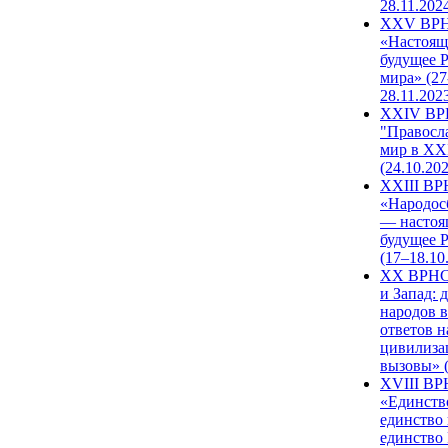
28.11.202
XXV ВР
«Настоящ
будущее 
мира» (27
28.11.202
XXIV В
"Правосл
мир в XXI
(24.10.20
XXIII В
«Народос
— настоя
будущее 
(17–18.10
XX ВРНС
и Запад: 
народов в
ответов н
цивилиза
вызовы» (
XVIII В
«Единств
единство 
единство