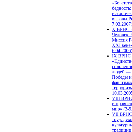
«Богатств
бедность:
историче
вызовы Ро
7.03.2007
X ВРНС «
Человек. 
Миссия Р
XXI веке»
6.04.2006
IX ВРНС
«Единств
сплоченн
людей — 
Победы н
фашизмом
терроризм
10.03.200
VIII ВРН
и правос
мир» (3-5
VII ВРНС
труд: дух
культурн
традиции