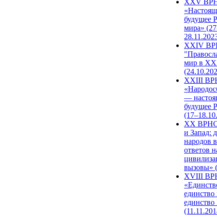
XXV ВР
«Настоящ
будущее 
мира» (27
28.11.202
XXIV В
"Правосл
мир в XXI
(24.10.20
XXIII В
«Народос
— настоя
будущее 
(17–18.10
XX ВРНС
и Запад: 
народов в
ответов н
цивилиза
вызовы» (
XVIII В
«Единств
единство 
единство
(11.11.201