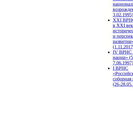
национал
возрожде
3.02.1995
XХI ВРНС
в XXI век
историче
и перспе
развития
(1.11.2017
IV ВРНС 
нации» (5
7.06.1997
I ВРНС
«Российс
соборная
(26-28.05