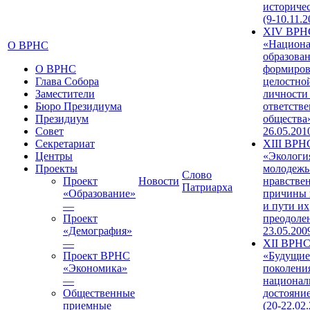
историче
(9-10.11.2
XIV ВРН
«Национа
О ВРНС
образован
О ВРНС
формиров
Глава Собора
целостно
Заместители
личности
Бюро Президиума
ответств
Президиум
общества»
Совет
26.05.201
Секретариат
XIII ВРН
Центры
«Экологи
Проекты
молодежь
Слово
Проект
Новости
нравстве
Патриарха
«Образование»
причины 
—
и пути их
Проект
преодолен
«Демография»
23.05.200
—
XII ВРН
Проект ВРНС
«Будущие
«Экономика»
поколени
—
национал
Общественные
достояни
приемные
(20-22.02