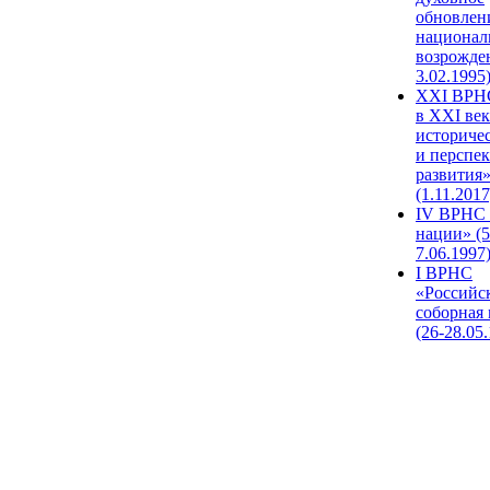
обновлен
национал
возрожде
3.02.1995
XХI ВРНС
в XXI век
историче
и перспе
развития
(1.11.2017
IV ВРНС 
нации» (5
7.06.1997
I ВРНС
«Российс
соборная
(26-28.05