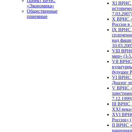
Проект ВРНС
XI ВРНС «
«Экономика»
историчес
Общественные
7.03.2007
приемные
X ВРНС «
России в 
IX ВРНС 
сплоченн
над фаши
10.03.200
VIII ВРН
мир» (3-5
VII ВРНС 
культурн
будущее Р
VI ВРНС «
Диалог эп
V ВРНС «
христианс
7.12.1999
III ВРНС 
XXI века»
XVI ВРНС
России» (
II ВРНС «
национал