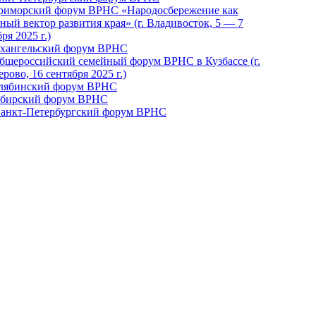
Приморский форум ВРНС «Народосбережение как
ный вектор развития края» (г. Владивосток, 5 — 7
ря 2025 г.)
рхангельский форум ВРНС
бщероссийский семейный форум ВРНС в Кузбассе (г.
рово, 16 сентября 2025 г.)
елябинский форум ВРНС
ибирский форум ВРНС
 Санкт-Петербургский форум ВРНС