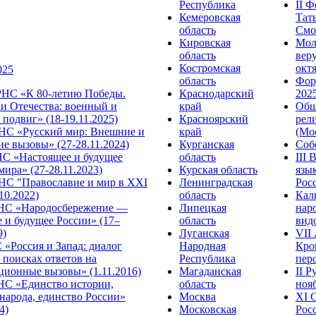
Республика
II 
Кемеровская
Тат
область
Смол
Кировская
Мол
область
веру
Костромская
октя
025
область
Фор
НС «К 80-летию Победы.
Краснодарский
2025
и Отечества: военный и
край
Общ
подвиг» (18-19.11.2025)
Красноярский
рел
С «Русский мир: Внешние и
край
(Мос
е вызовы» (27-28.11.2024)
Курганская
Собо
 «Настоящее и будущее
область
III
мира» (27-28.11.2023)
Курская область
язы
С "Православие и мир в XXI
Ленинградская
Росс
.10.2022)
область
Кал
НС «Народосбережение —
Липецкая
нар
 и будущее России» (17–
область
видо
9)
Луганская
VII
«Россия и Запад: диалог
Народная
Кро
 поисках ответов на
Республика
перс
ционные вызовы» (1.11.2016)
Магаданская
II 
НС «Единство истории,
область
нояб
народа, единство России»
Москва
ХI 
4)
Московская
Росс