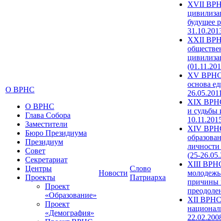
XVII ВРН
цивилиза
будущее р
31.10.201
XXII ВРН
обществе
цивилиза
(01.11.201
XV ВРНС 
основа ед
О ВРНС
26.05.201
XIX ВРНС
О ВРНС
и судьбы 
Глава Собора
10.11.201
Заместители
XIV ВРН
Бюро Президиума
образова
Президиум
личности
Совет
(25-26.05
Секретариат
XIII ВРН
Центры
Слово
Новости
молодежь
Проекты
Патриарха
причины 
Проект
преодолен
«Образование»
XII ВРНС
Проект
националь
«Демография»
22.02.200