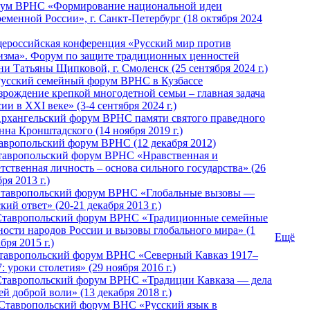
ум ВРНС «Формирование национальной идеи
ременной России», г. Санкт-Петербург (18 октября 2024
ероссийская конференция «Русский мир против
изма». Форум по защите традиционных ценностей
ни Татьяны Щипковой, г. Смоленск (25 сентября 2024 г.)
Русский семейный форум ВРНС в Кузбассе
зрождение крепкой многодетной семьи – главная задача
ии в XXI веке» (3-4 сентября 2024 г.)
 Архангельский форум ВРНС памяти святого праведного
нна Кронштадского (14 ноября 2019 г.)
тавропольский форум ВРНС (12 декабря 2012)
Ставропольский форум ВРНС «Нравственная и
тственная личность – основа сильного государства» (26
ря 2013 г.)
 Ставропольский форум ВРНС «Глобальные вызовы —
кий ответ» (20-21 декабря 2013 г.)
Ставропольский форум ВРНС «Традиционные семейные
ности народов России и вызовы глобального мира» (1
Ещё
бря 2015 г.)
тавропольский форум ВРНС «Северный Кавказ 1917–
: уроки столетия» (29 ноября 2016 г.)
Ставропольский форум ВРНС «Традиции Кавказа — дела
й доброй воли» (13 декабря 2018 г.)
 Ставропольский форум ВHС «Русский язык в