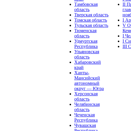
Тамбовская
II 
область
глав
Тверская область
нояб
Томская область
I А
Тульская область
V О
Тюменская
Кеме
область
I Ч
Удмуртская
I С
Республика
III
Ульяновская
область
Хабаровский
край
Ханты-
Мансийский
автономный
округ — Югра
Херсонская
область
Челябинская
область
Чеченская
Республика
Чувашская
Рeспублика