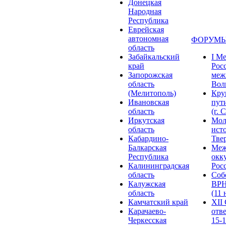
Донецкая
Народная
Республика
Еврейская
автономная
ФОРУМЫ
область
Забайкальский
I М
край
Рос
Запорожская
меж
область
Волг
(Мелитополь)
Кру
Ивановская
пут
область
(г. 
Иркутская
Мол
область
ист
Кабардино-
Твер
Балкарская
Меж
Республика
окк
Калининградская
Росс
область
Соб
Калужская
ВРН
область
(11 
Камчатский край
XII
Карачаево-
отв
Черкесская
15-1