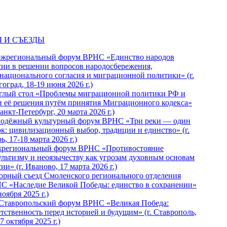
 И СЪЕЗДЫ
ежрегиональный форум ВРНС «Единство народов
сии в решении вопросов народосбережения,
национального согласия и миграционной политики» (г.
оград, 18-19 июня 2026 г.)
глый стол «Проблемы миграционной политики РФ и
и её решения путём принятия Миграционного кодекса»
Санкт-Петербург, 20 марта 2026 г.)
одёжный культурный форум ВРНС «Три реки — один
ок: цивилизационный выбор, традиции и единство» (г.
ь, 17-18 марта 2026 г.)
региональный форум ВРНС «Противостояние
ультизму и неоязычеству как угрозам духовным основам
ии» (г. Иваново, 17 марта 2026 г.)
орный съезд Смоленского регионального отделения
С «Наследие Великой Победы: единство в сохранении»
ноября 2025 г.)
 Ставропольский форум ВРНС «Великая Победа:
етственность перед историей и будущим» (г. Ставрополь,
7 октября 2025 г.)