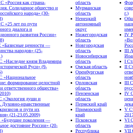
С «Россия как страна-
область
Фор
ция. Солидарное общество и
Мурманская
сов
оссийского народа» (30-
область
г.)
3)
Ненецкий
Общ
С «25 лет по пути
автономный
нац
нного диалога и
округ
име
ционного развития России»
Нижегородская
IV 
8)
область
«Во
«Базисные ценности —
Новгородская
Росс
инства народов» (25-
область
III
1)
Новосибирская
Иоа
 «Наследие князя Владимира
область
I С
исторической Руси» (9-
Омская область
II 
5)
Оренбургская
отве
С «Национальное
область
нояб
ние: формирование целостной
Орловская
III
 и ответственного общества»
область
русс
.2010)
Пензенская
IV 
С «Экология души и
область
цен
. Духовно-нравственные
Пермский край
дека
кризисов и пути их
Приморский
V С
ия» (21-23.05.2009)
край
2017
 «Будущие поколения —
Псковская
VI 
ное достояние России» (20-
область
люде
8)
Республика
VII