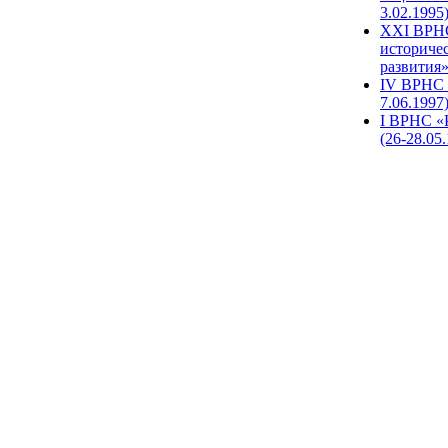
3.02.1995
XХI ВРНС
историче
развития»
IV ВРНС 
7.06.1997
I ВРНС «
(26-28.05