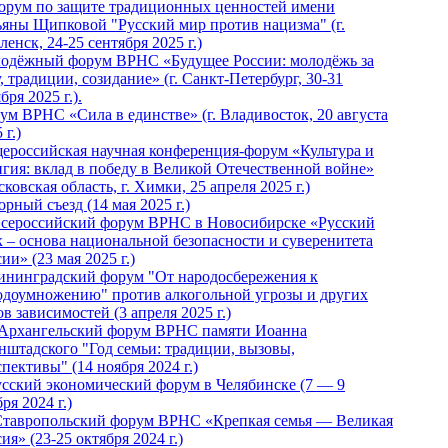
Форум по защите традиционных ценностей имени
ьяны Щипковой "Русский мир против нацизма" (г.
енск, 24-25 сентября 2025 г.)
одёжный форум ВРНС «Будущее России: молодёжь за
, традиции, созидание» (г. Санкт-Петербург, 30-31
бря 2025 г.).
ум ВРНС «Сила в единстве» (г. Владивосток, 20 августа
 г.)
ероссийская научная конференция-форум «Культура и
игия: вклад в победу в Великой Отечественной войне»
ковская область, г. Химки, 25 апреля 2025 г.)
рный съезд (14 мая 2025 г.)
 Всероссийский форум ВРНС в Новосибирске «Русский
к – основа национальной безопасности и суверенитета
ии» (23 мая 2025 г.)
ининградский форум "От народосбережения к
одоумножению" против алкогольной угрозы и других
в зависимостей (3 апреля 2025 г.)
 Архангельский форум ВРНС памяти Иоанна
нштадского "Год семьи: традиции, вызовы,
пективы" (14 ноября 2024 г.)
Русский экономический форум в Челябинске (7 — 9
ря 2024 г.)
Ставропольский форум ВРНС «Крепкая семья — Великая
ия» (23-25 октября 2024 г.)