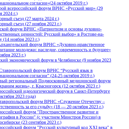
национальном согласии»(24 октября 2019 г.)
рой всероссийский форум ВРНС «Русский мир» (29
 2024 г.)
рный съезд (27 марта 2024 г.)
рный съезд (27 ноября 2023 г.)
ской форум ВРНС «Патриотизм и основы духовно-
вственных ценностей: Русский выбор» в Ростове-на-
 (14 ноября 2023 г.)
Архангельский форум ВРНС «Духовно-нравственное
питание молодежи: наследие, современность и будущее»
оября 2023 г.)
ский экономический форум в Челябинске (9 ноября 2023
 Ставропольский форум ВРНС “Русский язык в
национальном согласии” (24-25 октября 2019 г.)
вый региональный Подмосковный медицинский форум
раним жизнь», г. Красногорск (12 октября 2023 г.)
российский идеологический форум в Санкт-Петербурге
октября 2023 года)
тавропольский форум ВРНС «Служение Отечеству –
тственность за его судьбу» (18 — 20 октября 2023 г.)
российский форум "Пространственное развитие и
ография в России" (с участием Минстроя России) в
сибирске (23 сентября 2023 г.)
российский форум "Русский культурный код XXI века" в