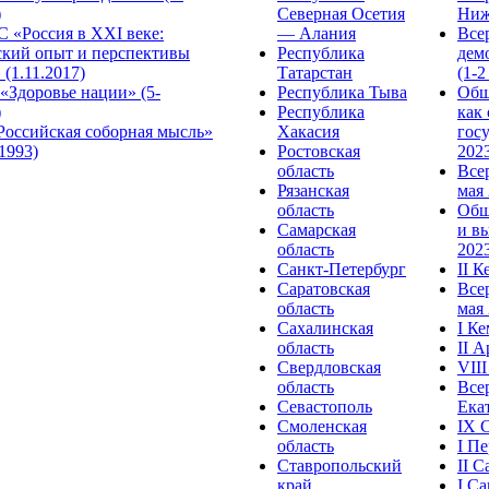
)
Северная Осетия
Ниж
 «Россия в XXI веке:
— Алания
Все
ский опыт и перспективы
Республика
дем
 (1.11.2017)
Татарстан
(1-2
«Здоровье нации» (5-
Республика Тыва
Общ
)
Республика
как
Российская соборная мысль»
Хакасия
гос
.1993)
Ростовская
2023
область
Все
Рязанская
мая 
область
Общ
Самарская
и в
область
2023
Санкт-Петербург
II 
Саратовская
Все
область
мая 
Сахалинская
I К
область
II 
Свердловская
VII
область
Все
Севастополь
Ека
Смоленская
IX 
область
I П
Ставропольский
II 
край
I С