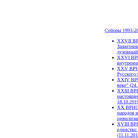
Соборы 1993-2
ХХVII ВР
Защитник
духовный 
XXVI ВРН
внутренни
XXV ВРНС
Русского 
XXIV ВРН
веке" (24
XXIII ВР
настоящее
18.10.201
XX ВРНС 
народов в
цивилиза
XVIII ВР
единство 
(11.11.201