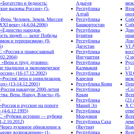
Богатство и бедность:
Адыгея
меж
кие вызовы России» (5-
Республика
Вто
)
Алтай
июля
Вера. Человек. Земля. Миссия
Республика
Собо
XXI веке» (4-6.04.2006)
Башкортостан
Собо
«Единство народов,
Республика
Дон
ость людей — залог Победы
Бурятия
нра
змом и терроризмом» (9-
Республика
Дону
5)
Дагестан
VI 
С «Россия и православный
Республика
вос
.02.2004)
Ингушетия
(2 н
«Вера и труд: духовно-
Республика
Рус
ые традиции и экономическое
Калмыкия
г.)
оссии» (16-17.12.2002)
Республика
VII
Россия: вера и цивилизация.
Карелия
меж
ох» (13-14.12.2001)
Республика Коми
Пер
Россия накануне 2000-летия
Республика
«Сох
тва. Вера. Народ. Власть» (6-
Крым
Все
)
Республика
(23 
«Россия и русские на пороге
Марий Эл
X С
 (4-6.12.1995)
Республика
отве
 «Рубежи истории — рубежи
Мордовия
Все
1-2.10.2012)
Республика Саха
дем
Через духовное обновление к
(Якутия)
Ново
ьному возрождению» (1-
Республика
Все