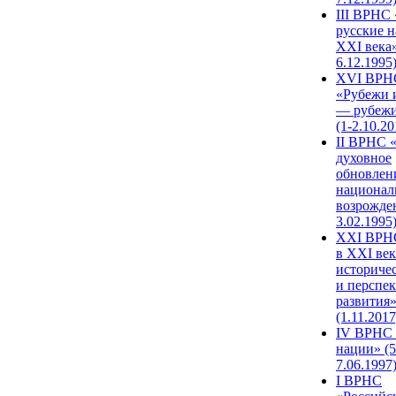
III ВРНС 
русские н
XXI века»
6.12.1995
XVI ВРН
«Рубежи 
— рубежи
(1-2.10.20
II ВРНС 
духовное
обновлен
национал
возрожде
3.02.1995
XХI ВРНС
в XXI век
историче
и перспе
развития
(1.11.2017
IV ВРНС 
нации» (5
7.06.1997
I ВРНС