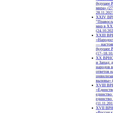
будущее 
мира» (27
28.11.202
XXIV В
"Правосл
мир в XXI
(24.10.20
XXIII В
«Народос
— настоя
будущее 
(17–18.10
XX ВРНС
и Запад: 
народов в
ответов н
цивилиза
вызовы» (
XVIII В
«Единств
единство 
единство
(11.11.201
XVII ВР
«Россия к