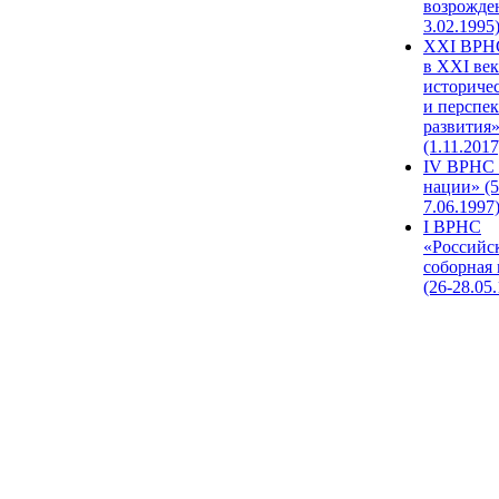
возрожде
3.02.1995
XХI ВРНС
в XXI век
историче
и перспе
развития
(1.11.2017
IV ВРНС 
нации» (5
7.06.1997
I ВРНС
«Российс
соборная
(26-28.05