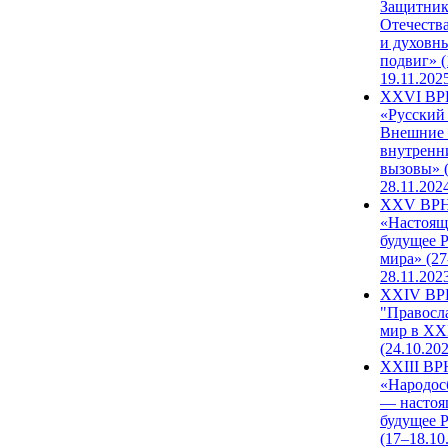
Защитни
Отечеств
и духовн
подвиг» (
19.11.202
XXVI В
«Русский
Внешние
внутренн
вызовы» (
28.11.202
XXV ВР
«Настоящ
будущее 
мира» (27
28.11.202
XXIV В
"Правосл
мир в XXI
(24.10.20
XXIII В
«Народос
— настоя
будущее 
(17–18.10