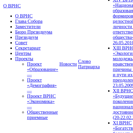
«Национа
О ВРНС
образован
О ВРНС
формиров
Глава Собора
целостно
Заместители
личности
Бюро Президиума
ответств
Президиум
общества»
Совет
26.05.201
Секретариат
XIII ВРН
Центры
«Экологи
Проекты
молодежь
Слово
Проект
Новости
нравстве
Патриарха
«Образование»
причины 
—
и пути их
Проект
преодолен
«Демография»
23.05.200
—
XII ВРН
Проект ВРНС
«Будущие
«Экономика»
поколени
—
национал
Общественные
достояни
приемные
(20-22.02
XI ВРНС
«Богатств