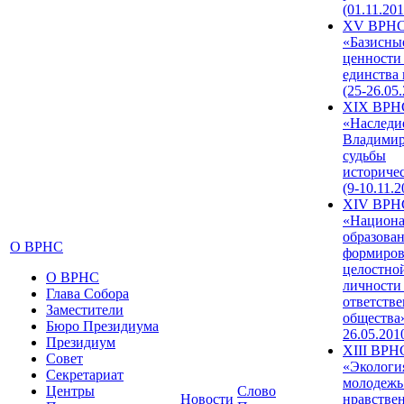
(01.11.201
XV ВРН
«Базисны
ценности
единства
(25-26.05.
XIX ВРН
«Наследи
Владимир
судьбы
историче
(9-10.11.2
XIV ВРН
«Национа
образован
О ВРНС
формиров
целостно
О ВРНС
личности
Глава Собора
ответств
Заместители
общества»
Бюро Президиума
26.05.201
Президиум
XIII ВРН
Совет
«Экологи
Секретариат
молодежь
Центры
Слово
Новости
нравстве