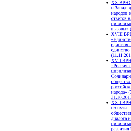
XX ВРНС
и Запад: 
народов в
ответов н
цивилиза
вызовы» (
XVIII В
«Единств
единство 
единство
(11.11.201
XVII ВР
«Россия к
цивилиза
Солидарн
общество
российск
народа» (
31.10.201
XXII ВРН
по пути
обществе
диалога и
цивилиза
развития