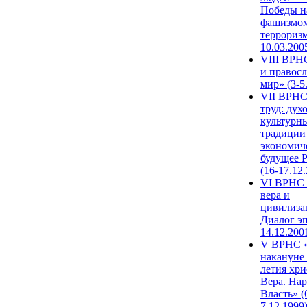
Победы н
фашизмом
терроризм
10.03.200
VIII ВРН
и правос
мир» (3-5
VII ВРНС
труд: дух
культурн
традиции
экономич
будущее 
(16-17.12
VI ВРНС 
вера и
цивилиза
Диалог эп
14.12.200
V ВРНС «
накануне 
летия хри
Вера. Нар
Власть» (
7.12.1999