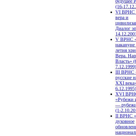
будущее 
(16-17.12
VI ВРНС 
вера и
цивилиза
Диалог эп
14.12.200
V ВРНС «
накануне 
летия хри
Вера. Нар
Власть» (
7.12.1999
III ВРНС 
русские н
XXI века»
6.12.1995
XVI ВРН
«Рубежи 
— рубежи
(1-2.10.20
II ВРНС 
духовное
обновлен
национал