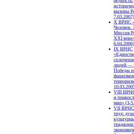
бедность:
историче
вызовы Ро
7.03.2007
X ВРНС «
Человек. 
Миссия Р
XXI веке»
6.04.2006
IX ВРНС
«Единств
сплоченн
людей — 
Победы н
фашизмом
терроризм
10.03.200
VIII ВРН
и правос
мир» (3-5
VII ВРНС
труд: дух
культурн
традиции
экономич