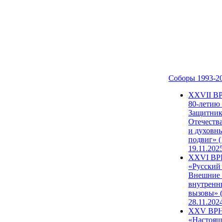
Соборы 1993-2
ХХVII В
80-летию
Защитни
Отечеств
и духовн
подвиг» (
19.11.202
XXVI В
«Русский
Внешние
внутренн
вызовы» (
28.11.202
XXV ВР
«Настоящ