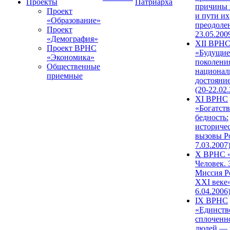
Проекты
Патриарха
причины 
Проект
и пути их
«Образование»
преодолен
Проект
23.05.200
«Демография»
XII ВРН
Проект ВРНС
«Будущие
«Экономика»
поколени
Общественные
национал
приемные
достояни
(20-22.02
XI ВРНС
«Богатств
бедность:
историче
вызовы Ро
7.03.2007
X ВРНС «
Человек. 
Миссия Р
XXI веке»
6.04.2006
IX ВРНС
«Единств
сплоченн
людей — 