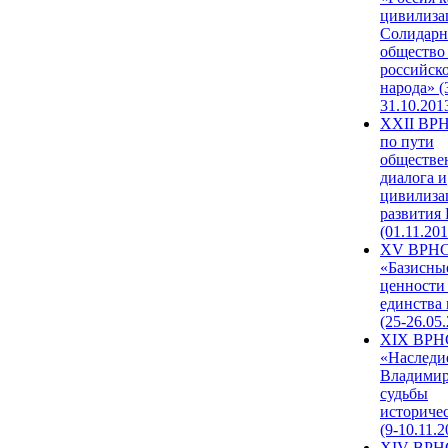
цивилиза
Солидарн
общество
российск
народа» (
31.10.201
XXII ВРН
по пути
обществе
диалога и
цивилиза
развития
(01.11.201
XV ВРН
«Базисны
ценности
единства
(25-26.05.
XIX ВРН
«Наследи
Владимир
судьбы
историче
(9-10.11.2
XIV ВРН