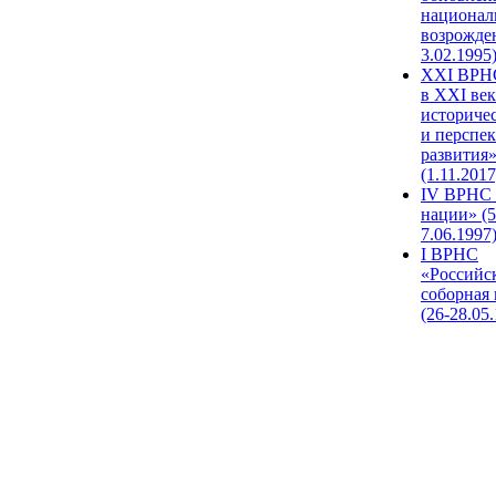
национал
возрожде
3.02.1995
XХI ВРНС
в XXI век
историче
и перспе
развития
(1.11.2017
IV ВРНС 
нации» (5
7.06.1997
I ВРНС
«Российс
соборная
(26-28.05