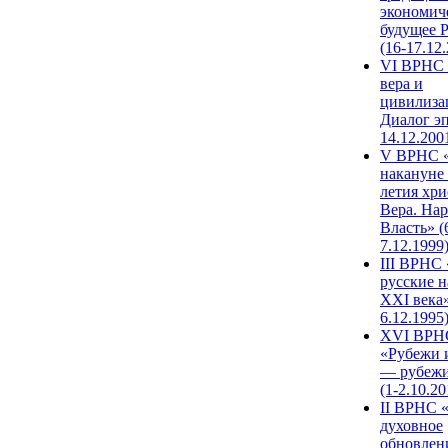
экономич
будущее 
(16-17.12
VI ВРНС 
вера и
цивилиза
Диалог эп
14.12.200
V ВРНС «
накануне 
летия хри
Вера. Нар
Власть» (
7.12.1999
III ВРНС 
русские н
XXI века»
6.12.1995
XVI ВРН
«Рубежи 
— рубежи
(1-2.10.20
II ВРНС 
духовное
обновлен