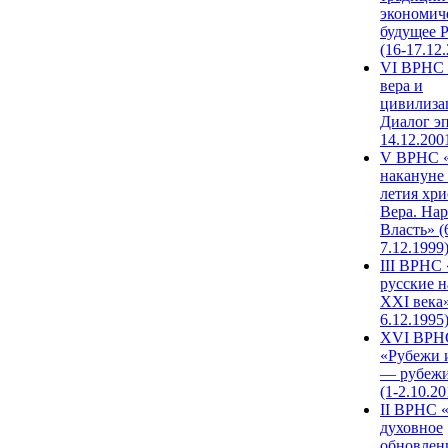
экономич
будущее 
(16-17.12
VI ВРНС 
вера и
цивилиза
Диалог эп
14.12.200
V ВРНС «
накануне 
летия хри
Вера. Нар
Власть» (
7.12.1999
III ВРНС 
русские н
XXI века»
6.12.1995
XVI ВРН
«Рубежи 
— рубежи
(1-2.10.20
II ВРНС 
духовное
обновлен