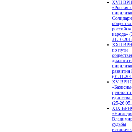
XVII ВР
«Россия к
цивилиза
Солидарн
общество
российск
народа» (
31.10.201
XXII ВРН
по пути
обществе
диалога и
цивилиза
развития
(01.11.201
XV ВРН
«Базисны
ценности
единства
(25-26.05.
XIX ВРН
«Наследи
Владимир
судьбы
историче