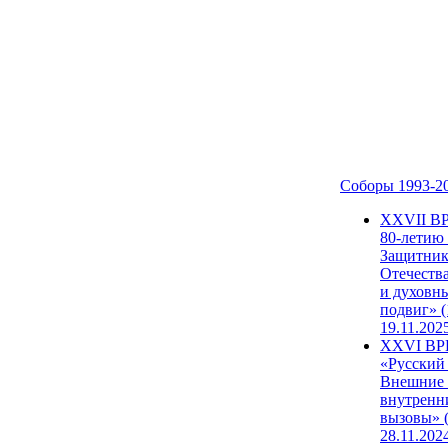
Соборы 1993-2
ХХVII В
80-летию
Защитни
Отечеств
и духовн
подвиг» (
19.11.202
XXVI В
«Русский
Внешние
внутренн
вызовы» (
28.11.202