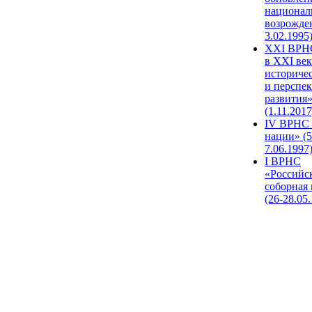
национал
возрожде
3.02.1995
XХI ВРНС
в XXI век
историче
и перспе
развития
(1.11.2017
IV ВРНС 
нации» (5
7.06.1997
I ВРНС
«Российс
соборная
(26-28.05