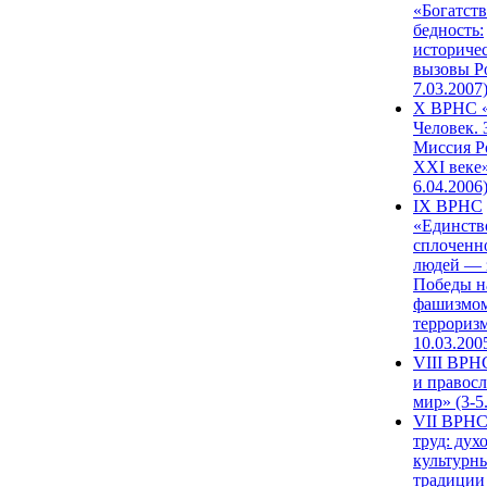
«Богатств
бедность:
историче
вызовы Ро
7.03.2007
X ВРНС «
Человек. 
Миссия Р
XXI веке»
6.04.2006
IX ВРНС
«Единств
сплоченн
людей — 
Победы н
фашизмом
терроризм
10.03.200
VIII ВРН
и правос
мир» (3-5
VII ВРНС
труд: дух
культурн
традиции