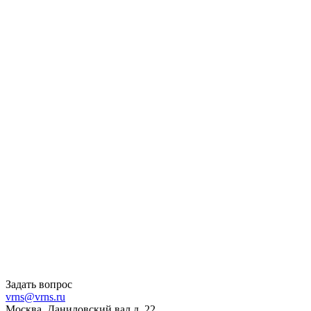
Задать вопрос
vrns@vrns.ru
Москва, Даниловский вал д. 22