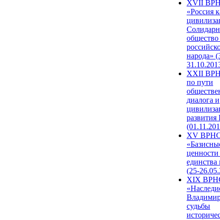
XVII ВР
«Россия к
цивилиза
Солидарн
общество
российск
народа» (
31.10.201
XXII ВРН
по пути
обществе
диалога и
цивилиза
развития
(01.11.201
XV ВРН
«Базисны
ценности
единства
(25-26.05.
XIX ВРН
«Наследи
Владимир
судьбы
историче