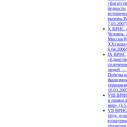
«Богатств
бедность:
историче
вызовы Ро
7.03.2007
X ВРНС «
Человек. 
Миссия Р
XXI веке»
6.04.2006
IX ВРНС
«Единств
сплоченн
людей — 
Победы н
фашизмом
терроризм
10.03.200
VIII ВРН
и правос
мир» (3-5
VII ВРНС
труд: дух
культурн
традиции