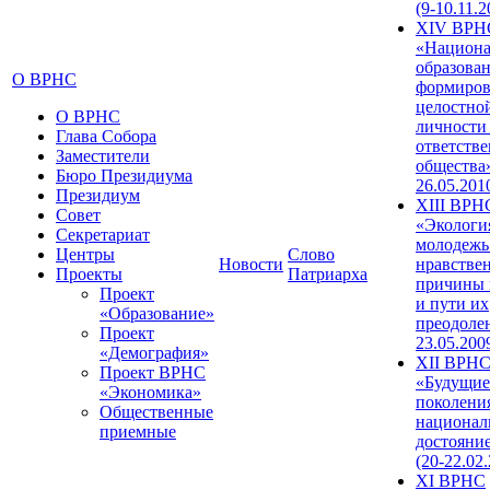
(9-10.11.2
XIV ВРН
«Национа
образован
О ВРНС
формиров
целостно
О ВРНС
личности
Глава Собора
ответств
Заместители
общества»
Бюро Президиума
26.05.201
Президиум
XIII ВРН
Совет
«Экологи
Секретариат
молодежь
Центры
Слово
Новости
нравстве
Проекты
Патриарха
причины 
Проект
и пути их
«Образование»
преодолен
Проект
23.05.200
«Демография»
XII ВРН
Проект ВРНС
«Будущие
«Экономика»
поколени
Общественные
национал
приемные
достояни
(20-22.02
XI ВРНС