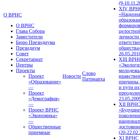
(9-10.11.2
XIV ВРН
«Национа
О ВРНС
образован
О ВРНС
формиров
Глава Собора
целостно
Заместители
личности
Бюро Президиума
ответств
Президиум
общества»
Совет
26.05.201
Секретариат
XIII ВРН
Центры
«Экологи
Проекты
молодежь
Слово
Проект
Новости
нравстве
Патриарха
«Образование»
причины 
—
и пути их
Проект
преодолен
«Демография»
23.05.200
—
XII ВРН
Проект ВРНС
«Будущие
«Экономика»
поколени
—
национал
Общественные
достояни
приемные
(20-22.02
XI ВРНС