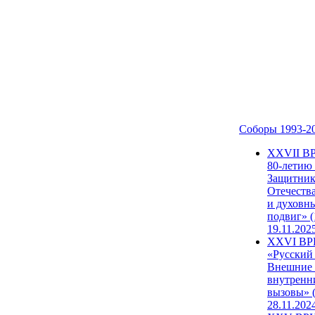
Соборы 1993-2
ХХVII В
80-летию
Защитни
Отечеств
и духовн
подвиг» (
19.11.202
XXVI В
«Русский
Внешние
внутренн
вызовы» (
28.11.202