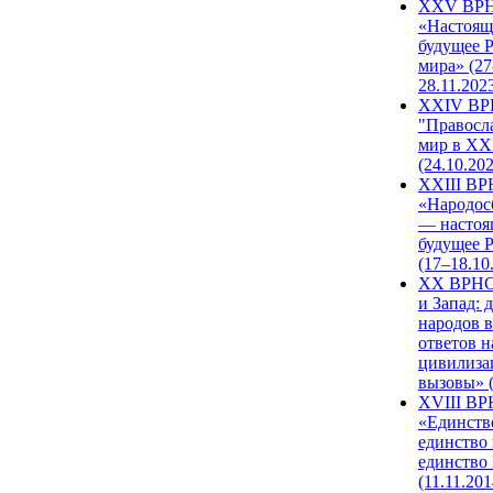
XXV ВР
«Настоящ
будущее 
мира» (27
28.11.202
XXIV В
"Правосл
мир в XXI
(24.10.20
XXIII В
«Народос
— настоя
будущее 
(17–18.10
XX ВРНС
и Запад: 
народов в
ответов н
цивилиза
вызовы» (
XVIII В
«Единств
единство 
единство
(11.11.201