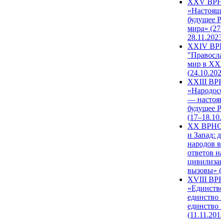
XXV ВР
«Настоящ
будущее 
мира» (27
28.11.202
XXIV В
"Правосл
мир в XXI
(24.10.20
XXIII В
«Народос
— настоя
будущее 
(17–18.10
XX ВРНС
и Запад: 
народов в
ответов н
цивилиза
вызовы» (
XVIII В
«Единств
единство 
единство
(11.11.201