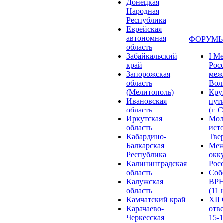
Донецкая
Народная
Республика
Еврейская
автономная
ФОРУМЫ
область
Забайкальский
I М
край
Рос
Запорожская
меж
область
Волг
(Мелитополь)
Кру
Ивановская
пут
область
(г. 
Иркутская
Мол
область
ист
Кабардино-
Твер
Балкарская
Меж
Республика
окк
Калининградская
Росс
область
Соб
Калужская
ВРН
область
(11 
Камчатский край
XII
Карачаево-
отв
Черкесская
15-1