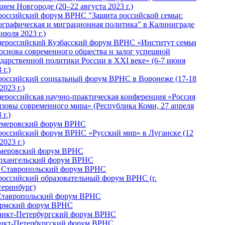
нем Новгороде (20–22 августа 2023 г.)
российский форум ВРНС "Защита российской семьи:
ографическая и миграционная политика" в Калиниграде
 июля 2023 г.)
ероссийский Кузбасский форум ВРНС «Институт семьи
 основа современного общества и залог успешной
ударственной политики России в ХХI веке» (6-7 июня
 г.)
российский социальный форум ВРНС в Воронеже (17-18
2023 г.)
ероссийская научно-практическая конференция «Россия
ызовы современного мира» (Республика Коми, 27 апреля
 г.)
Кемеровский форум ВРНС
российский форум ВРНС «Русский мир» в Луганске (12
2023 г.)
емеровский форум ВРНС
Архангельский форум ВРНС
I Ставропольский форум ВРНС
российский образовательный форум ВРНС (г.
теринбург)
Ставропольский форум ВРНС
ермский форум ВРНС
Санкт-Петербургский форум ВРНС
анкт-Петербургский форум ВРНС