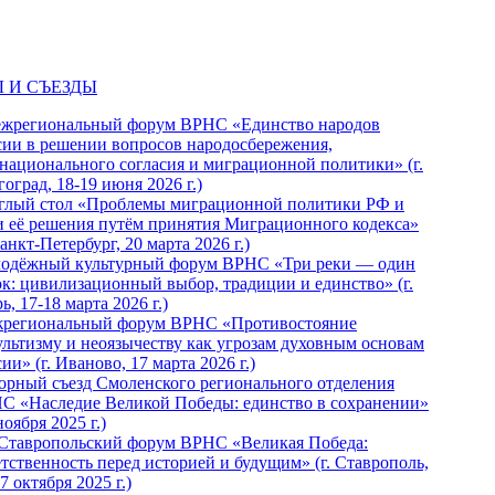
 И СЪЕЗДЫ
ежрегиональный форум ВРНС «Единство народов
сии в решении вопросов народосбережения,
национального согласия и миграционной политики» (г.
оград, 18-19 июня 2026 г.)
глый стол «Проблемы миграционной политики РФ и
и её решения путём принятия Миграционного кодекса»
Санкт-Петербург, 20 марта 2026 г.)
одёжный культурный форум ВРНС «Три реки — один
ок: цивилизационный выбор, традиции и единство» (г.
ь, 17-18 марта 2026 г.)
региональный форум ВРНС «Противостояние
ультизму и неоязычеству как угрозам духовным основам
ии» (г. Иваново, 17 марта 2026 г.)
орный съезд Смоленского регионального отделения
С «Наследие Великой Победы: единство в сохранении»
ноября 2025 г.)
 Ставропольский форум ВРНС «Великая Победа:
етственность перед историей и будущим» (г. Ставрополь,
7 октября 2025 г.)