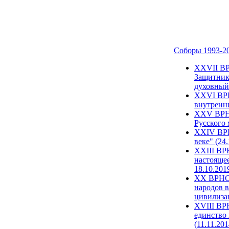
Соборы 1993-2
ХХVII ВР
Защитник
духовный 
XXVI ВРН
внутренни
XXV ВРНС
Русского 
XXIV ВРН
веке" (24
XXIII ВР
настоящее
18.10.201
XX ВРНС 
народов в
цивилиза
XVIII ВР
единство 
(11.11.201