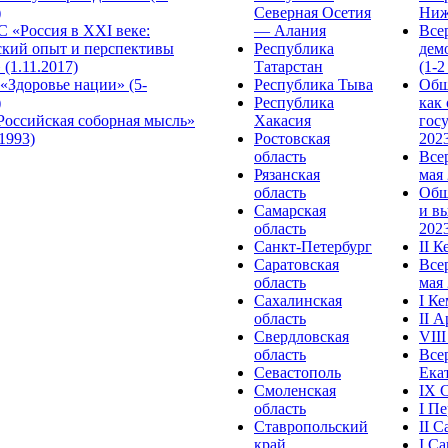
)
Северная Осетия
Ниж
 «Россия в XXI веке:
— Алания
Все
ский опыт и перспективы
Республика
дем
 (1.11.2017)
Татарстан
(1-2
«Здоровье нации» (5-
Республика Тыва
Общ
)
Республика
как
Российская соборная мысль»
Хакасия
гос
.1993)
Ростовская
2023
область
Все
Рязанская
мая 
область
Общ
Самарская
и в
область
2023
Санкт-Петербург
II 
Саратовская
Все
область
мая 
Сахалинская
I К
область
II 
Свердловская
VII
область
Все
Севастополь
Ека
Смоленская
IX 
область
I П
Ставропольский
II 
край
I С