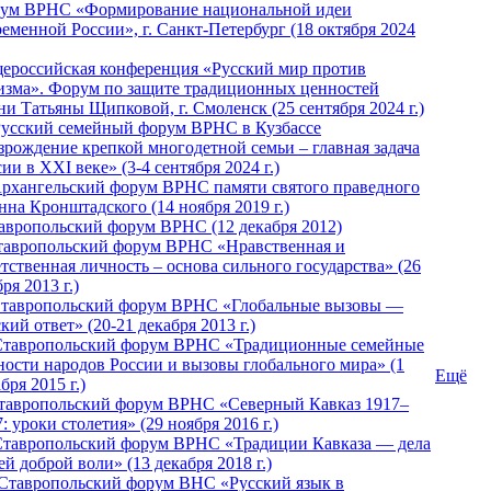
ум ВРНС «Формирование национальной идеи
ременной России», г. Санкт-Петербург (18 октября 2024
ероссийская конференция «Русский мир против
изма». Форум по защите традиционных ценностей
ни Татьяны Щипковой, г. Смоленск (25 сентября 2024 г.)
Русский семейный форум ВРНС в Кузбассе
зрождение крепкой многодетной семьи – главная задача
ии в XXI веке» (3-4 сентября 2024 г.)
 Архангельский форум ВРНС памяти святого праведного
нна Кронштадского (14 ноября 2019 г.)
тавропольский форум ВРНС (12 декабря 2012)
Ставропольский форум ВРНС «Нравственная и
тственная личность – основа сильного государства» (26
ря 2013 г.)
 Ставропольский форум ВРНС «Глобальные вызовы —
кий ответ» (20-21 декабря 2013 г.)
Ставропольский форум ВРНС «Традиционные семейные
ности народов России и вызовы глобального мира» (1
Ещё
бря 2015 г.)
тавропольский форум ВРНС «Северный Кавказ 1917–
: уроки столетия» (29 ноября 2016 г.)
Ставропольский форум ВРНС «Традиции Кавказа — дела
й доброй воли» (13 декабря 2018 г.)
 Ставропольский форум ВHС «Русский язык в