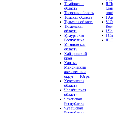
Тамбовская
II 
область
глав
Тверская область
нояб
Томская область
I А
Тульская область
V О
Тюменская
Кеме
область
I Ч
Удмуртская
I С
Республика
III
Ульяновская
область
Хабаровский
край
Ханты-
Мансийский
автономный
округ — Югра
Херсонская
область
Челябинская
область
Чеченская
Республика
Чувашская
Рeспублика