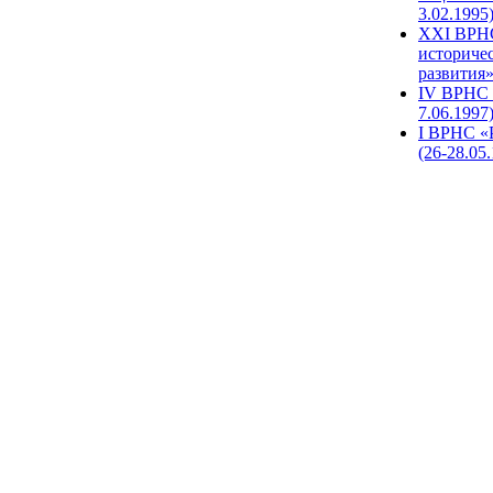
3.02.1995
XХI ВРНС
историче
развития»
IV ВРНС 
7.06.1997
I ВРНС «
(26-28.05