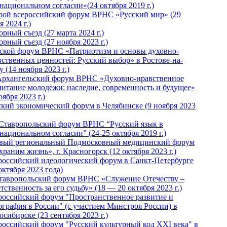
национальном согласии»(24 октября 2019 г.)
рой всероссийский форум ВРНС «Русский мир» (29
 2024 г.)
рный съезд (27 марта 2024 г.)
рный съезд (27 ноября 2023 г.)
ской форум ВРНС «Патриотизм и основы духовно-
вственных ценностей: Русский выбор» в Ростове-на-
 (14 ноября 2023 г.)
Архангельский форум ВРНС «Духовно-нравственное
питание молодежи: наследие, современность и будущее»
оября 2023 г.)
ский экономический форум в Челябинске (9 ноября 2023
 Ставропольский форум ВРНС “Русский язык в
национальном согласии” (24-25 октября 2019 г.)
вый региональный Подмосковный медицинский форум
раним жизнь», г. Красногорск (12 октября 2023 г.)
российский идеологический форум в Санкт-Петербурге
октября 2023 года)
тавропольский форум ВРНС «Служение Отечеству –
тственность за его судьбу» (18 — 20 октября 2023 г.)
российский форум "Пространственное развитие и
ография в России" (с участием Минстроя России) в
сибирске (23 сентября 2023 г.)
российский форум "Русский культурный код XXI века" в