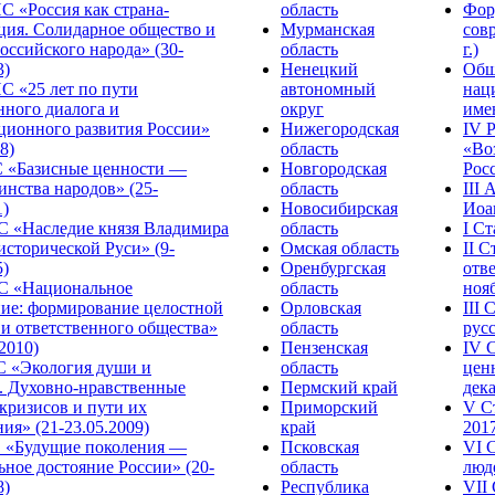
С «Россия как страна-
область
Фор
ция. Солидарное общество и
Мурманская
сов
оссийского народа» (30-
область
г.)
3)
Ненецкий
Общ
С «25 лет по пути
автономный
нац
нного диалога и
округ
име
ционного развития России»
Нижегородская
IV 
8)
область
«Во
«Базисные ценности —
Новгородская
Росс
инства народов» (25-
область
III
1)
Новосибирская
Иоа
 «Наследие князя Владимира
область
I С
исторической Руси» (9-
Омская область
II 
5)
Оренбургская
отве
С «Национальное
область
нояб
ние: формирование целостной
Орловская
III
 и ответственного общества»
область
русс
.2010)
Пензенская
IV 
С «Экология души и
область
цен
. Духовно-нравственные
Пермский край
дека
кризисов и пути их
Приморский
V С
ия» (21-23.05.2009)
край
2017
 «Будущие поколения —
Псковская
VI 
ное достояние России» (20-
область
люде
8)
Республика
VII