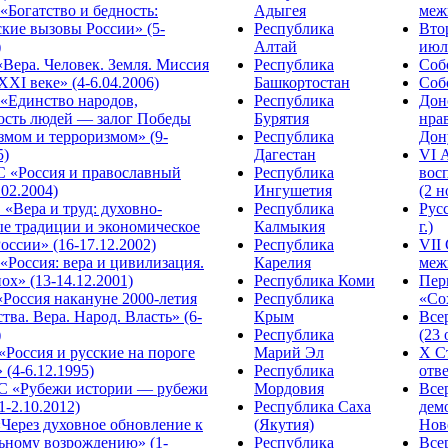
Богатство и бедность:
Адыгея
меж
кие вызовы России» (5-
Республика
Вто
)
Алтай
июля
Вера. Человек. Земля. Миссия
Республика
Собо
XXI веке» (4-6.04.2006)
Башкортостан
Собо
«Единство народов,
Республика
Дон
ость людей — залог Победы
Бурятия
нра
змом и терроризмом» (9-
Республика
Дону
5)
Дагестан
VI 
С «Россия и православный
Республика
вос
.02.2004)
Ингушетия
(2 н
«Вера и труд: духовно-
Республика
Рус
ые традиции и экономическое
Калмыкия
г.)
оссии» (16-17.12.2002)
Республика
VII
Россия: вера и цивилизация.
Карелия
меж
ох» (13-14.12.2001)
Республика Коми
Пер
Россия накануне 2000-летия
Республика
«Сох
тва. Вера. Народ. Власть» (6-
Крым
Все
)
Республика
(23 
«Россия и русские на пороге
Марий Эл
X С
 (4-6.12.1995)
Республика
отве
 «Рубежи истории — рубежи
Мордовия
Все
1-2.10.2012)
Республика Саха
дем
Через духовное обновление к
(Якутия)
Ново
ьному возрождению» (1-
Республика
Все