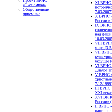
Проект ВРНС
XI ВРНС «
«Экономика»
историчес
Общественные
7.03.2007
приемные
X ВРНС «
России в 
IX ВРНС 
сплоченн
над фаши
10.03.200
VIII ВРН
мир» (3-5
VII ВРНС 
культурн
будущее Р
VI ВРНС «
Диалог эп
V ВРНС «
христианс
7.12.1999
III ВРНС 
XXI века»
XVI ВРНС
России» (
II ВРНС «
национал