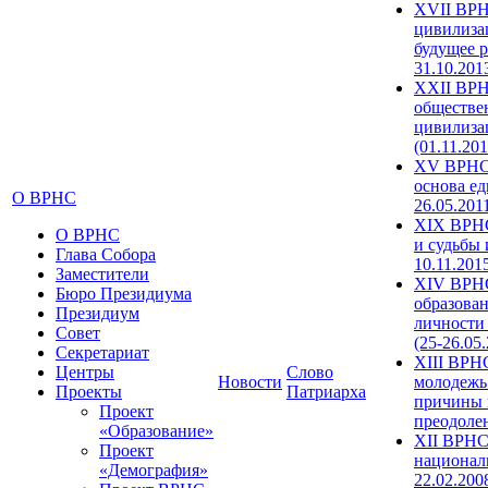
XVII ВРН
цивилиза
будущее р
31.10.201
XXII ВРН
обществе
цивилиза
(01.11.201
XV ВРНС 
основа ед
О ВРНС
26.05.201
XIX ВРНС
О ВРНС
и судьбы 
Глава Собора
10.11.201
Заместители
XIV ВРН
Бюро Президиума
образова
Президиум
личности
Совет
(25-26.05
Секретариат
XIII ВРН
Центры
Слово
Новости
молодежь
Проекты
Патриарха
причины 
Проект
преодолен
«Образование»
XII ВРНС
Проект
националь
«Демография»
22.02.200