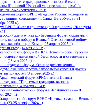
Форум по защите традиционных ценностей имени
ьяны Щипковой "Русский мир против нацизма" (г.
енск, 24-25 сентября 2025 г.)
одёжный форум ВРНС «Будущее России: молодёжь за
, традиции, созидание» (г. Санкт-Петербург, 30-31
бря 2025 г.).
ум ВРНС «Сила в единстве» (г. Владивосток, 20 августа
 г.)
ероссийская научная конференция-форум «Культура и
игия: вклад в победу в Великой Отечественной войне»
ковская область, г. Химки, 25 апреля 2025 г.)
рный съезд (14 мая 2025 г.)
 Всероссийский форум ВРНС в Новосибирске «Русский
к – основа национальной безопасности и суверенитета
ии» (23 мая 2025 г.)
ининградский форум "От народосбережения к
одоумножению" против алкогольной угрозы и других
в зависимостей (3 апреля 2025 г.)
 Архангельский форум ВРНС памяти Иоанна
нштадского "Год семьи: традиции, вызовы,
пективы" (14 ноября 2024 г.)
Русский экономический форум в Челябинске (7 — 9
ря 2024 г.)
Ставропольский форум ВРНС «Крепкая семья — Великая
ия» (23-25 октября 2024 г.)