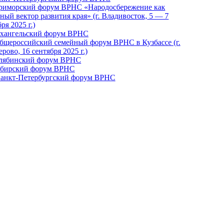
Приморский форум ВРНС «Народосбережение как
ный вектор развития края» (г. Владивосток, 5 — 7
ря 2025 г.)
рхангельский форум ВРНС
бщероссийский семейный форум ВРНС в Кузбассе (г.
рово, 16 сентября 2025 г.)
елябинский форум ВРНС
ибирский форум ВРНС
 Санкт-Петербургский форум ВРНС