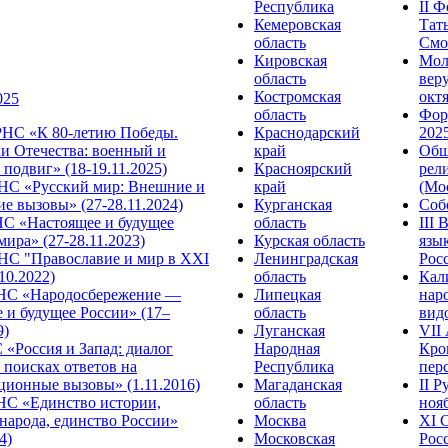
Республика
II 
Кемеровская
Тат
область
Смол
Кировская
Мол
область
веру
Костромская
октя
025
область
Фор
НС «К 80-летию Победы.
Краснодарский
2025
и Отечества: военный и
край
Общ
подвиг» (18-19.11.2025)
Красноярский
рел
С «Русский мир: Внешние и
край
(Мос
е вызовы» (27-28.11.2024)
Курганская
Собо
 «Настоящее и будущее
область
III
мира» (27-28.11.2023)
Курская область
язы
С "Православие и мир в XXI
Ленинградская
Росс
.10.2022)
область
Кал
НС «Народосбережение —
Липецкая
нар
 и будущее России» (17–
область
видо
9)
Луганская
VII
«Россия и Запад: диалог
Народная
Кро
 поисках ответов на
Республика
перс
ционные вызовы» (1.11.2016)
Магаданская
II 
НС «Единство истории,
область
нояб
народа, единство России»
Москва
ХI 
4)
Московская
Росс