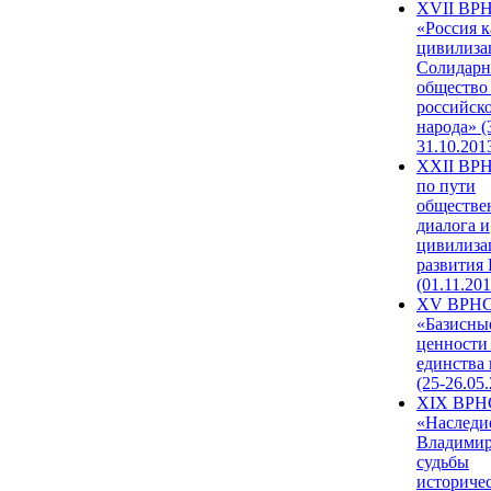
XVII ВР
«Россия к
цивилиза
Солидарн
общество
российск
народа» (
31.10.201
XXII ВРН
по пути
обществе
диалога и
цивилиза
развития
(01.11.201
XV ВРН
«Базисны
ценности
единства
(25-26.05.
XIX ВРН
«Наследи
Владимир
судьбы
историче