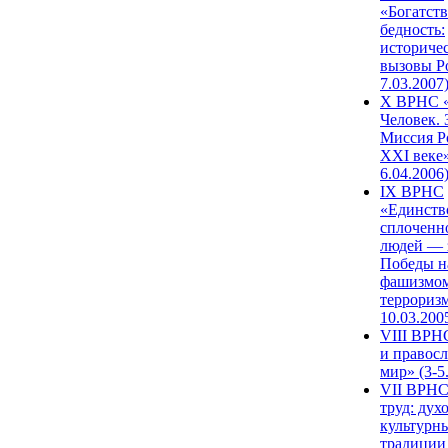
«Богатств
бедность:
историче
вызовы Ро
7.03.2007
X ВРНС «
Человек. 
Миссия Р
XXI веке»
6.04.2006
IX ВРНС
«Единств
сплоченн
людей — 
Победы н
фашизмом
терроризм
10.03.200
VIII ВРН
и правос
мир» (3-5
VII ВРНС
труд: дух
культурн
традиции