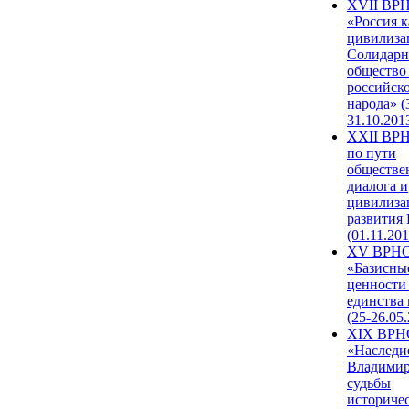
XVII ВР
«Россия к
цивилиза
Солидарн
общество
российск
народа» (
31.10.201
XXII ВРН
по пути
обществе
диалога и
цивилиза
развития
(01.11.201
XV ВРН
«Базисны
ценности
единства
(25-26.05.
XIX ВРН
«Наследи
Владимир
судьбы
историче