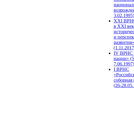
национал
возрожде
3.02.1995
XХI ВРНС
в XXI век
историче
и перспе
развития
(1.11.2017
IV ВРНС 
нации» (5
7.06.1997
I ВРНС
«Российс
соборная
(26-28.05