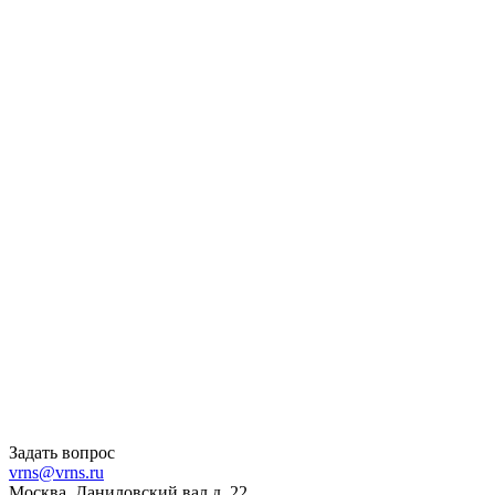
Задать вопрос
vrns@vrns.ru
Москва, Даниловский вал д. 22