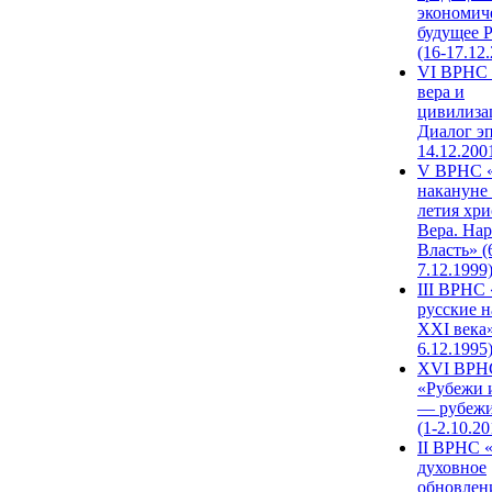
экономич
будущее 
(16-17.12
VI ВРНС 
вера и
цивилиза
Диалог эп
14.12.200
V ВРНС «
накануне 
летия хри
Вера. Нар
Власть» (
7.12.1999
III ВРНС 
русские н
XXI века»
6.12.1995
XVI ВРН
«Рубежи 
— рубежи
(1-2.10.20
II ВРНС 
духовное
обновлен