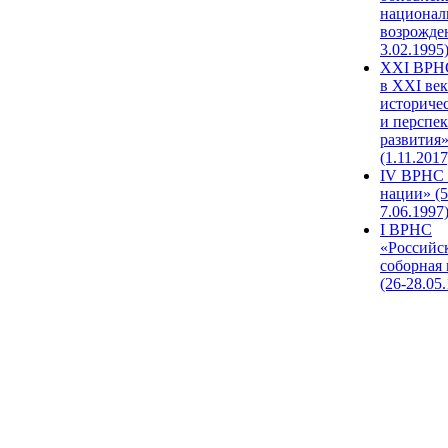
национал
возрожде
3.02.1995
XХI ВРНС
в XXI век
историче
и перспе
развития
(1.11.2017
IV ВРНС 
нации» (5
7.06.1997
I ВРНС
«Российс
соборная
(26-28.05