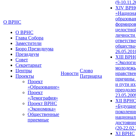
(9-10.11.2
XIV ВРН
«Национа
образован
О ВРНС
формиров
целостно
О ВРНС
личности
Глава Собора
ответств
Заместители
общества»
Бюро Президиума
26.05.201
Президиум
XIII ВРН
Совет
«Экологи
Секретариат
молодежь
Центры
Слово
Новости
нравстве
Проекты
Патриарха
причины 
Проект
и пути их
«Образование»
преодолен
Проект
23.05.200
«Демография»
XII ВРН
Проект ВРНС
«Будущие
«Экономика»
поколени
Общественные
национал
приемные
достояни
(20-22.02
XI ВРНС