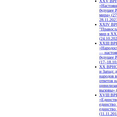
XXV ВР
«Настоящ
будущее 
мира» (27
28.11.202
XXIV В
"Правосл
мир в XXI
(24.10.20
XXIII В
«Народос
— настоя
будущее 
(17–18.10
XX ВРНС
и Запад: 
народов в
ответов н
цивилиза
вызовы» (
XVIII В
«Единств
единство 
единство
(11.11.201