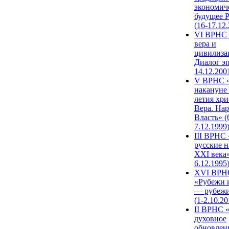
экономич
будущее 
(16-17.12
VI ВРНС 
вера и
цивилиза
Диалог эп
14.12.200
V ВРНС «
накануне 
летия хри
Вера. Нар
Власть» (
7.12.1999
III ВРНС 
русские н
XXI века»
6.12.1995
XVI ВРН
«Рубежи 
— рубежи
(1-2.10.20
II ВРНС 
духовное
обновлен