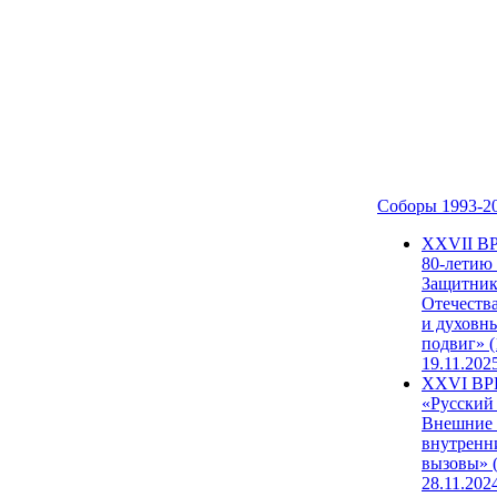
Соборы 1993-2
ХХVII В
80-летию
Защитни
Отечеств
и духовн
подвиг» (
19.11.202
XXVI В
«Русский
Внешние
внутренн
вызовы» (
28.11.202