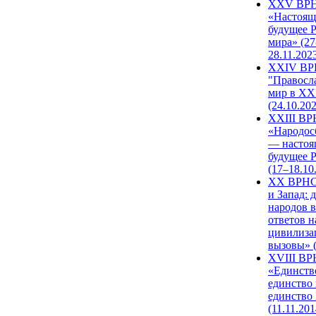
XXV ВР
«Настоящ
будущее 
мира» (27
28.11.202
XXIV В
"Правосл
мир в XXI
(24.10.20
XXIII В
«Народос
— настоя
будущее 
(17–18.10
XX ВРНС
и Запад: 
народов в
ответов н
цивилиза
вызовы» (
XVIII В
«Единств
единство 
единство
(11.11.201