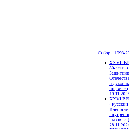
Соборы 1993-2
ХХVII В
80-летию
Защитни
Отечеств
и духовн
подвиг» (
19.11.202
XXVI В
«Русский
Внешние
внутренн
вызовы» (
28.11.202