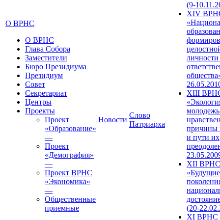
(9-10.11.2
XIV ВРН
«Национа
О ВРНС
образован
О ВРНС
формиров
Глава Собора
целостно
Заместители
личности
Бюро Президиума
ответств
Президиум
общества»
Совет
26.05.201
Секретариат
XIII ВРН
Центры
«Экологи
Проекты
молодежь
Слово
Проект
Новости
нравстве
Патриарха
«Образование»
причины 
—
и пути их
Проект
преодолен
«Демография»
23.05.200
—
XII ВРН
Проект ВРНС
«Будущие
«Экономика»
поколени
—
национал
Общественные
достояни
приемные
(20-22.02
XI ВРНС