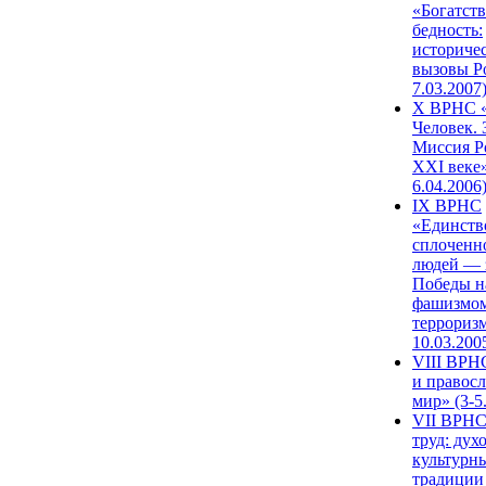
«Богатств
бедность:
историче
вызовы Ро
7.03.2007
X ВРНС «
Человек. 
Миссия Р
XXI веке»
6.04.2006
IX ВРНС
«Единств
сплоченн
людей — 
Победы н
фашизмом
терроризм
10.03.200
VIII ВРН
и правос
мир» (3-5
VII ВРНС
труд: дух
культурн
традиции