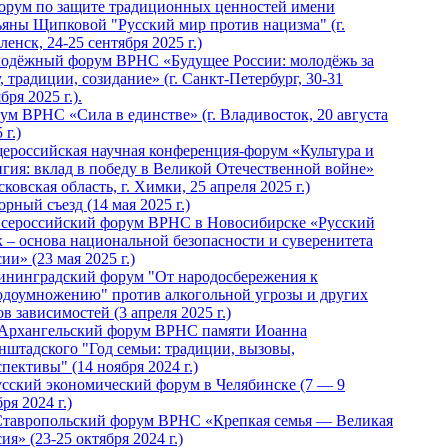
Форум по защите традиционных ценностей имени
ьяны Щипковой "Русский мир против нацизма" (г.
енск, 24-25 сентября 2025 г.)
одёжный форум ВРНС «Будущее России: молодёжь за
, традиции, созидание» (г. Санкт-Петербург, 30-31
бря 2025 г.).
ум ВРНС «Сила в единстве» (г. Владивосток, 20 августа
 г.)
ероссийская научная конференция-форум «Культура и
игия: вклад в победу в Великой Отечественной войне»
ковская область, г. Химки, 25 апреля 2025 г.)
рный съезд (14 мая 2025 г.)
 Всероссийский форум ВРНС в Новосибирске «Русский
к – основа национальной безопасности и суверенитета
ии» (23 мая 2025 г.)
ининградский форум "От народосбережения к
одоумножению" против алкогольной угрозы и других
в зависимостей (3 апреля 2025 г.)
 Архангельский форум ВРНС памяти Иоанна
нштадского "Год семьи: традиции, вызовы,
пективы" (14 ноября 2024 г.)
Русский экономический форум в Челябинске (7 — 9
ря 2024 г.)
Ставропольский форум ВРНС «Крепкая семья — Великая
ия» (23-25 октября 2024 г.)