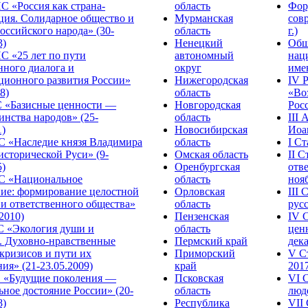
С «Россия как страна-
область
Фор
ция. Солидарное общество и
Мурманская
сов
оссийского народа» (30-
область
г.)
3)
Ненецкий
Общ
С «25 лет по пути
автономный
нац
нного диалога и
округ
име
ционного развития России»
Нижегородская
IV 
8)
область
«Во
«Базисные ценности —
Новгородская
Росс
инства народов» (25-
область
III
1)
Новосибирская
Иоа
 «Наследие князя Владимира
область
I С
исторической Руси» (9-
Омская область
II 
5)
Оренбургская
отве
С «Национальное
область
нояб
ние: формирование целостной
Орловская
III
 и ответственного общества»
область
русс
.2010)
Пензенская
IV 
С «Экология души и
область
цен
. Духовно-нравственные
Пермский край
дека
кризисов и пути их
Приморский
V С
ия» (21-23.05.2009)
край
2017
 «Будущие поколения —
Псковская
VI 
ное достояние России» (20-
область
люде
8)
Республика
VII