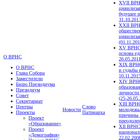
XVII ВРН
цивилиза
будущее р
31.10.201
XXII ВРН
обществе
цивилиза
(01.11.201
XV ВРНС 
основа ед
О ВРНС
26.05.201
XIX ВРНС
О ВРНС
и судьбы 
Глава Собора
10.11.201
Заместители
XIV ВРН
Бюро Президиума
образова
Президиум
личности
Совет
(25-26.05
Секретариат
XIII ВРН
Центры
Слово
Новости
молодежь
Проекты
Патриарха
причины 
Проект
преодолен
«Образование»
XII ВРНС
Проект
националь
«Демография»
22.02.200