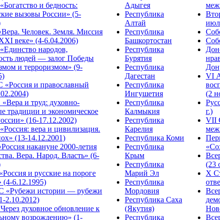
Богатство и бедность:
Адыгея
меж
кие вызовы России» (5-
Республика
Вто
)
Алтай
июля
Вера. Человек. Земля. Миссия
Республика
Собо
XXI веке» (4-6.04.2006)
Башкортостан
Собо
«Единство народов,
Республика
Дон
ость людей — залог Победы
Бурятия
нра
змом и терроризмом» (9-
Республика
Дону
5)
Дагестан
VI 
С «Россия и православный
Республика
вос
.02.2004)
Ингушетия
(2 н
«Вера и труд: духовно-
Республика
Рус
ые традиции и экономическое
Калмыкия
г.)
оссии» (16-17.12.2002)
Республика
VII
Россия: вера и цивилизация.
Карелия
меж
ох» (13-14.12.2001)
Республика Коми
Пер
Россия накануне 2000-летия
Республика
«Сох
тва. Вера. Народ. Власть» (6-
Крым
Все
)
Республика
(23 
«Россия и русские на пороге
Марий Эл
X С
 (4-6.12.1995)
Республика
отве
 «Рубежи истории — рубежи
Мордовия
Все
1-2.10.2012)
Республика Саха
дем
Через духовное обновление к
(Якутия)
Ново
ьному возрождению» (1-
Республика
Все