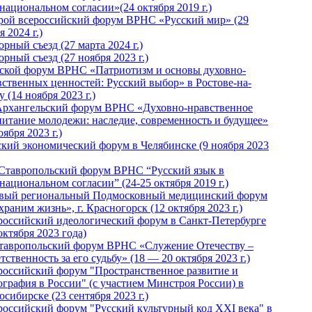
национальном согласии»(24 октября 2019 г.)
рой всероссийский форум ВРНС «Русский мир» (29
 2024 г.)
рный съезд (27 марта 2024 г.)
рный съезд (27 ноября 2023 г.)
ской форум ВРНС «Патриотизм и основы духовно-
вственных ценностей: Русский выбор» в Ростове-на-
 (14 ноября 2023 г.)
Архангельский форум ВРНС «Духовно-нравственное
питание молодежи: наследие, современность и будущее»
оября 2023 г.)
ский экономический форум в Челябинске (9 ноября 2023
 Ставропольский форум ВРНС “Русский язык в
национальном согласии” (24-25 октября 2019 г.)
вый региональный Подмосковный медицинский форум
раним жизнь», г. Красногорск (12 октября 2023 г.)
российский идеологический форум в Санкт-Петербурге
октября 2023 года)
тавропольский форум ВРНС «Служение Отечеству –
тственность за его судьбу» (18 — 20 октября 2023 г.)
российский форум "Пространственное развитие и
ография в России" (с участием Минстроя России) в
сибирске (23 сентября 2023 г.)
российский форум "Русский культурный код XXI века" в