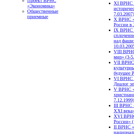
Проект ВРНС
XI ВРНС «
«Экономика»
историчес
Общественные
7.03.2007
приемные
X ВРНС «
России в 
IX ВРНС 
сплоченн
над фаши
10.03.200
VIII ВРН
мир» (3-5
VII ВРНС 
культурн
будущее Р
VI ВРНС «
Диалог эп
V ВРНС «
христианс
7.12.1999
III ВРНС 
XXI века»
XVI ВРНС
России» (
II ВРНС «
национал