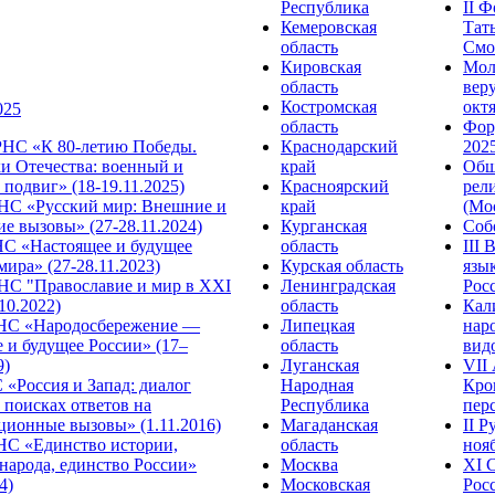
Республика
II 
Кемеровская
Тат
область
Смол
Кировская
Мол
область
веру
Костромская
октя
025
область
Фор
НС «К 80-летию Победы.
Краснодарский
2025
и Отечества: военный и
край
Общ
подвиг» (18-19.11.2025)
Красноярский
рел
С «Русский мир: Внешние и
край
(Мос
е вызовы» (27-28.11.2024)
Курганская
Собо
 «Настоящее и будущее
область
III
мира» (27-28.11.2023)
Курская область
язы
С "Православие и мир в XXI
Ленинградская
Росс
.10.2022)
область
Кал
НС «Народосбережение —
Липецкая
нар
 и будущее России» (17–
область
видо
9)
Луганская
VII
«Россия и Запад: диалог
Народная
Кро
 поисках ответов на
Республика
перс
ционные вызовы» (1.11.2016)
Магаданская
II 
НС «Единство истории,
область
нояб
народа, единство России»
Москва
ХI 
4)
Московская
Росс