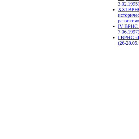
3.02.1995
XХI ВРНС
историче
развития»
IV ВРНС 
7.06.1997
I ВРНС «
(26-28.05