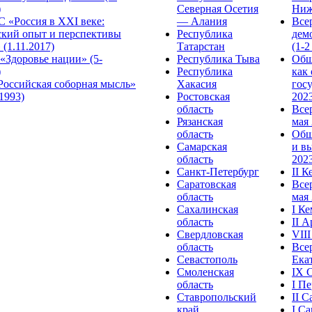
)
Северная Осетия
Ниж
 «Россия в XXI веке:
— Алания
Все
ский опыт и перспективы
Республика
дем
 (1.11.2017)
Татарстан
(1-2
«Здоровье нации» (5-
Республика Тыва
Общ
)
Республика
как
Российская соборная мысль»
Хакасия
гос
.1993)
Ростовская
2023
область
Все
Рязанская
мая 
область
Общ
Самарская
и в
область
2023
Санкт-Петербург
II 
Саратовская
Все
область
мая 
Сахалинская
I К
область
II 
Свердловская
VII
область
Все
Севастополь
Ека
Смоленская
IX 
область
I П
Ставропольский
II 
край
I С