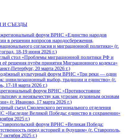
 И СЪЕЗДЫ
ежрегиональный форум ВРНС «Единство народов
сии в решении вопросов народосбережения,
национального согласия и миграционной политики» (г.
оград, 18-19 июня 2026 г.)
глый стол «Проблемы миграционной политики РФ и
и её решения путём принятия Миграционного кодекса»
Санкт-Петербург, 20 марта 2026 г.)
одёжный культурный форум ВРНС «Три реки — один
ок: цивилизационный выбор, традиции и единство» (г.
ь, 17-18 марта 2026 г.)
региональный форум ВРНС «Противостояние
ультизму и неоязычеству как угрозам духовным основам
ии» (г. Иваново, 17 марта 2026 г.)
орный съезд Смоленского регионального отделения
С «Наследие Великой Победы: единство в сохранении»
ноября 2025 г.)
 Ставропольский форум ВРНС «Великая Победа:
етственность перед историей и будущим» (г. Ставрополь,
7 октября 2025 г.)