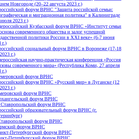
нем Новгороде (20–22 августа 2023 г.)
российский форум ВРНС "Защита российской семьи:
ографическая и миграционная политика" в Калиниграде
 июля 2023 г.)
ероссийский Кузбасский форум ВРНС «Институт семьи
 основа современного общества и залог успешной
ударственной политики России в ХХI веке» (6-7 июня
 г.)
российский социальный форум ВРНС в Воронеже (17-18
2023 г.)
ероссийская научно-практическая конференция «Россия
ызовы современного мира» (Республика Коми, 27 апреля
 г.)
Кемеровский форум ВРНС
российский форум ВРНС «Русский мир» в Луганске (12
2023 г.)
емеровский форум ВРНС
Архангельский форум ВРНС
I Ставропольский форум ВРНС
российский образовательный форум ВРНС (г.
теринбург)
Ставропольский форум ВРНС
ермский форум ВРНС
Санкт-Петербургский форум ВРНС
анкт-Петербургский форум ВРНС