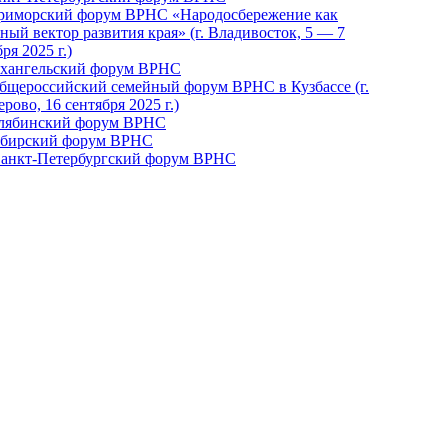
Приморский форум ВРНС «Народосбережение как
ный вектор развития края» (г. Владивосток, 5 — 7
ря 2025 г.)
рхангельский форум ВРНС
бщероссийский семейный форум ВРНС в Кузбассе (г.
рово, 16 сентября 2025 г.)
елябинский форум ВРНС
ибирский форум ВРНС
 Санкт-Петербургский форум ВРНС