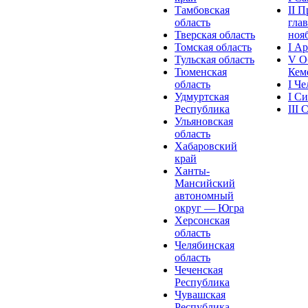
Тамбовская
II 
область
глав
Тверская область
нояб
Томская область
I А
Тульская область
V О
Тюменская
Кеме
область
I Ч
Удмуртская
I С
Республика
III
Ульяновская
область
Хабаровский
край
Ханты-
Мансийский
автономный
округ — Югра
Херсонская
область
Челябинская
область
Чеченская
Республика
Чувашская
Рeспублика