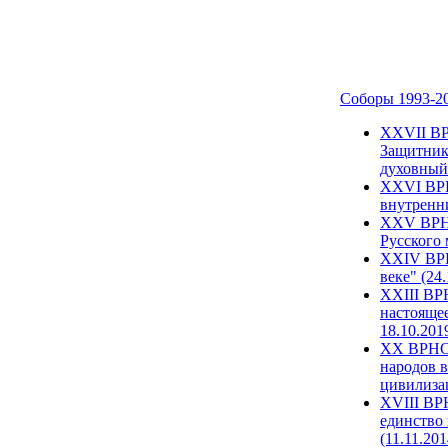
Соборы 1993-2
ХХVII ВР
Защитник
духовный 
XXVI ВРН
внутренни
XXV ВРНС
Русского 
XXIV ВРН
веке" (24
XXIII ВР
настоящее
18.10.201
XX ВРНС 
народов в
цивилиза
XVIII ВР
единство 
(11.11.201