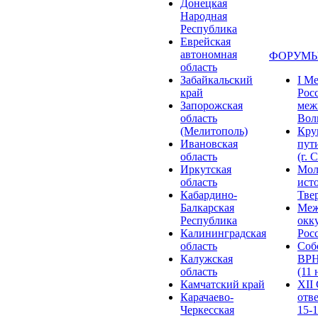
Донецкая
Народная
Республика
Еврейская
автономная
ФОРУМЫ
область
Забайкальский
I М
край
Рос
Запорожская
меж
область
Волг
(Мелитополь)
Кру
Ивановская
пут
область
(г. 
Иркутская
Мол
область
ист
Кабардино-
Твер
Балкарская
Меж
Республика
окк
Калининградская
Росс
область
Соб
Калужская
ВРН
область
(11 
Камчатский край
XII
Карачаево-
отв
Черкесская
15-1