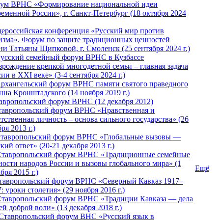
ум ВРНС «Формирование национальной идеи
ременной России», г. Санкт-Петербург (18 октября 2024
ероссийская конференция «Русский мир против
изма». Форум по защите традиционных ценностей
ни Татьяны Щипковой, г. Смоленск (25 сентября 2024 г.)
Русский семейный форум ВРНС в Кузбассе
зрождение крепкой многодетной семьи – главная задача
ии в XXI веке» (3-4 сентября 2024 г.)
 Архангельский форум ВРНС памяти святого праведного
нна Кронштадского (14 ноября 2019 г.)
тавропольский форум ВРНС (12 декабря 2012)
Ставропольский форум ВРНС «Нравственная и
тственная личность – основа сильного государства» (26
ря 2013 г.)
 Ставропольский форум ВРНС «Глобальные вызовы —
кий ответ» (20-21 декабря 2013 г.)
Ставропольский форум ВРНС «Традиционные семейные
ности народов России и вызовы глобального мира» (1
Ещё
бря 2015 г.)
тавропольский форум ВРНС «Северный Кавказ 1917–
: уроки столетия» (29 ноября 2016 г.)
Ставропольский форум ВРНС «Традиции Кавказа — дела
й доброй воли» (13 декабря 2018 г.)
 Ставропольский форум ВHС «Русский язык в