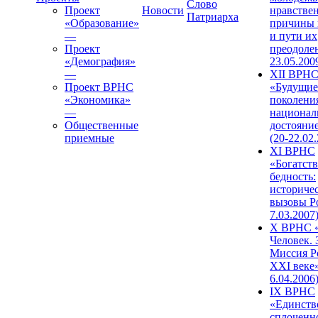
Слово
Проект
Новости
нравстве
Патриарха
«Образование»
причины 
—
и пути их
Проект
преодолен
«Демография»
23.05.200
—
XII ВРН
Проект ВРНС
«Будущие
«Экономика»
поколени
—
национал
Общественные
достояни
приемные
(20-22.02
XI ВРНС
«Богатств
бедность:
историче
вызовы Ро
7.03.2007
X ВРНС «
Человек. 
Миссия Р
XXI веке»
6.04.2006
IX ВРНС
«Единств
сплоченн