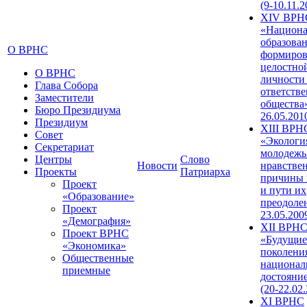
(9-10.11.2
XIV ВРН
«Национа
образован
О ВРНС
формиров
целостно
О ВРНС
личности
Глава Собора
ответств
Заместители
общества»
Бюро Президиума
26.05.201
Президиум
XIII ВРН
Совет
«Экологи
Секретариат
молодежь
Центры
Слово
Новости
нравстве
Проекты
Патриарха
причины 
Проект
и пути их
«Образование»
преодолен
Проект
23.05.200
«Демография»
XII ВРН
Проект ВРНС
«Будущие
«Экономика»
поколени
Общественные
национал
приемные
достояни
(20-22.02
XI ВРНС