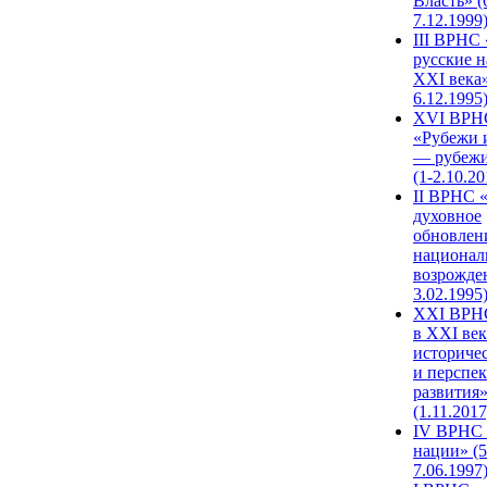
Власть» (
7.12.1999
III ВРНС 
русские н
XXI века»
6.12.1995
XVI ВРН
«Рубежи 
— рубежи
(1-2.10.20
II ВРНС 
духовное
обновлен
национал
возрожде
3.02.1995
XХI ВРНС
в XXI век
историче
и перспе
развития
(1.11.2017
IV ВРНС 
нации» (5
7.06.1997