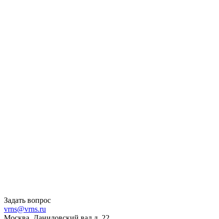
Задать вопрос
vrns@vrns.ru
Москва, Даниловский вал д. 22