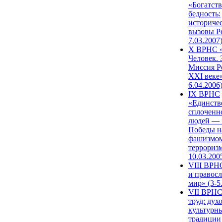
«Богатств
бедность:
историче
вызовы Ро
7.03.2007
X ВРНС «
Человек. 
Миссия Р
XXI веке»
6.04.2006
IX ВРНС
«Единств
сплоченн
людей — 
Победы н
фашизмом
терроризм
10.03.200
VIII ВРН
и правос
мир» (3-5
VII ВРНС
труд: дух
культурн
традиции