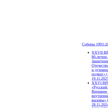
Соборы 1993-2
ХХVII В
80-летию
Защитни
Отечеств
и духовн
подвиг» (
19.11.202
XXVI В
«Русский
Внешние
внутренн
вызовы» (
28.11.202