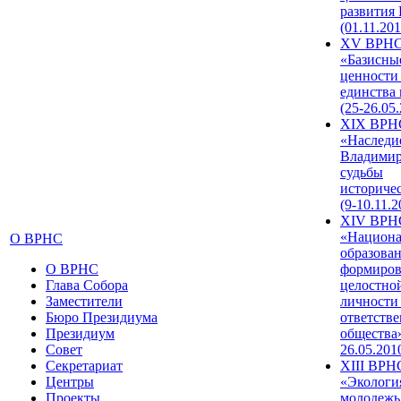
развития
(01.11.201
XV ВРН
«Базисны
ценности
единства
(25-26.05.
XIX ВРН
«Наследи
Владимир
судьбы
историче
(9-10.11.2
XIV ВРН
«Национа
О ВРНС
образован
О ВРНС
формиров
Глава Собора
целостно
Заместители
личности
Бюро Президиума
ответств
Президиум
общества»
Совет
26.05.201
Секретариат
XIII ВРН
Центры
«Экологи
Проекты
молодежь