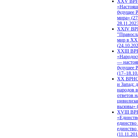
XXV ВР
«Настоящ
будущее 
мира» (27
28.11.202
XXIV В
"Правосл
мир в XXI
(24.10.20
XXIII В
«Народос
— настоя
будущее 
(17–18.10
XX ВРНС
и Запад: 
народов в
ответов н
цивилиза
вызовы» (
XVIII В
«Единств
единство 
единство
(11.11.201