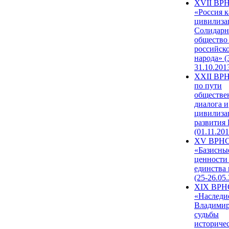
XVII ВР
«Россия к
цивилиза
Солидарн
общество
российск
народа» (
31.10.201
XXII ВРН
по пути
обществе
диалога и
цивилиза
развития
(01.11.201
XV ВРН
«Базисны
ценности
единства
(25-26.05.
XIX ВРН
«Наследи
Владимир
судьбы
историче