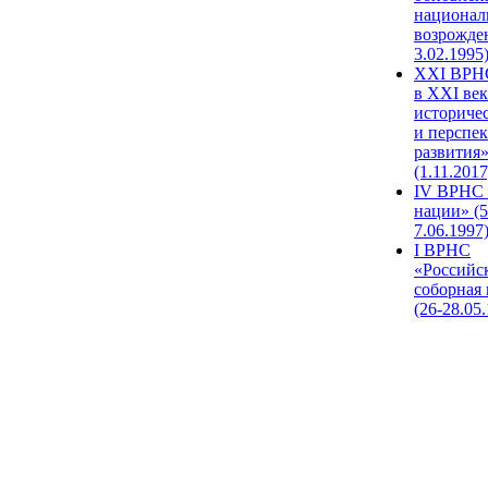
национал
возрожде
3.02.1995
XХI ВРНС
в XXI век
историче
и перспе
развития
(1.11.2017
IV ВРНС 
нации» (5
7.06.1997
I ВРНС
«Российс
соборная
(26-28.05