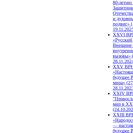
80-летию
Защитни
Отечеств
и духовн
подвиг» (
19.11.202
XXVI В
«Русский
Внешние
внутренн
вызовы» (
28.11.202
XXV ВР
«Настоящ
будущее 
мира» (27
28.11.202
XXIV В
"Правосл
мир в XXI
(24.10.20
XXIII В
«Народос
— настоя
будущее 