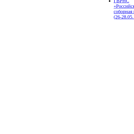
I ВРНС
«Российс
соборная
(26-28.05