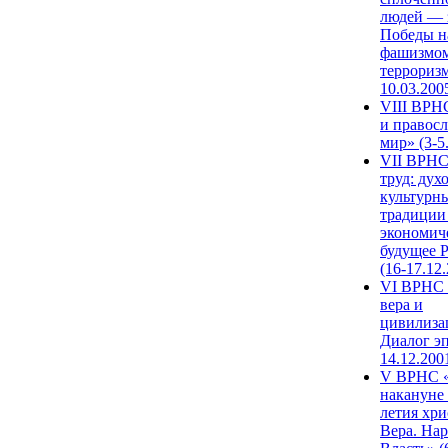
людей — 
Победы н
фашизмом
терроризм
10.03.200
VIII ВРН
и правос
мир» (3-5
VII ВРНС
труд: дух
культурн
традиции
экономич
будущее 
(16-17.12
VI ВРНС 
вера и
цивилиза
Диалог эп
14.12.200
V ВРНС «
накануне 
летия хри
Вера. Нар