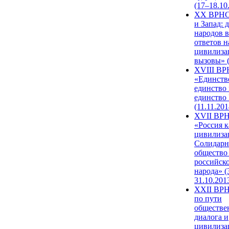
(17–18.10
XX ВРНС
и Запад: 
народов в
ответов н
цивилиза
вызовы» (
XVIII В
«Единств
единство 
единство
(11.11.201
XVII ВР
«Россия к
цивилиза
Солидарн
общество
российск
народа» (
31.10.201
XXII ВРН
по пути
обществе
диалога и
цивилиза