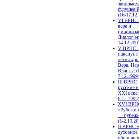
экономич
будущее 
(16-17.12
VI ВРНС 
вера и
цивилиза
Диалог эп
14.12.200
V ВРНС «
накануне 
летия хри
Вера. Нар
Власть» (
7.12.1999
III ВРНС 
русские н
XXI века»
6.12.1995
XVI ВРН
«Рубежи 
— рубежи
(1-2.10.20
II ВРНС 
духовное
обновлен