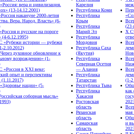
Россия: вера и цивилизация.
Карелия
меж
ох» (13-14.12.2001)
Республика Коми
Пер
Россия накануне 2000-летия
Республика
«Сох
тва. Вера. Народ. Власть» (6-
Крым
Все
)
Республика
(23 
«Россия и русские на пороге
Марий Эл
X С
 (4-6.12.1995)
Республика
отве
 «Рубежи истории — рубежи
Мордовия
Все
1-2.10.2012)
Республика Саха
дем
Через духовное обновление к
(Якутия)
Ново
ьному возрождению» (1-
Республика
Все
)
Северная Осетия
Ниж
 «Россия в XXI веке:
— Алания
Все
ский опыт и перспективы
Республика
дем
 (1.11.2017)
Татарстан
(1-2
«Здоровье нации» (5-
Республика Тыва
Общ
)
Республика
как
Российская соборная мысль»
Хакасия
гос
.1993)
Ростовская
2023
область
Все
Рязанская
мая 
область
Общ
Самарская
и в
область
2023
Санкт-Петербург
II 