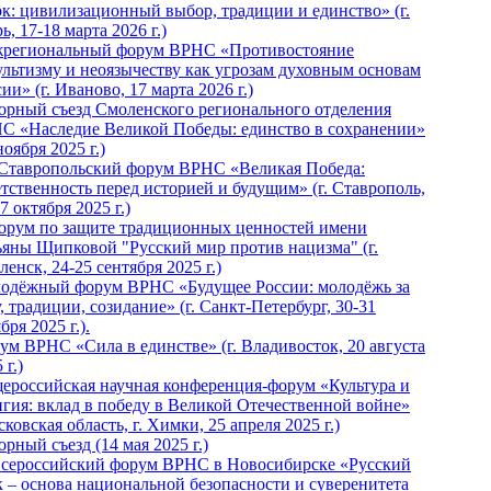
ок: цивилизационный выбор, традиции и единство» (г.
ь, 17-18 марта 2026 г.)
региональный форум ВРНС «Противостояние
ультизму и неоязычеству как угрозам духовным основам
ии» (г. Иваново, 17 марта 2026 г.)
орный съезд Смоленского регионального отделения
С «Наследие Великой Победы: единство в сохранении»
ноября 2025 г.)
 Ставропольский форум ВРНС «Великая Победа:
етственность перед историей и будущим» (г. Ставрополь,
7 октября 2025 г.)
Форум по защите традиционных ценностей имени
ьяны Щипковой "Русский мир против нацизма" (г.
енск, 24-25 сентября 2025 г.)
одёжный форум ВРНС «Будущее России: молодёжь за
, традиции, созидание» (г. Санкт-Петербург, 30-31
бря 2025 г.).
ум ВРНС «Сила в единстве» (г. Владивосток, 20 августа
 г.)
ероссийская научная конференция-форум «Культура и
игия: вклад в победу в Великой Отечественной войне»
ковская область, г. Химки, 25 апреля 2025 г.)
рный съезд (14 мая 2025 г.)
 Всероссийский форум ВРНС в Новосибирске «Русский
к – основа национальной безопасности и суверенитета