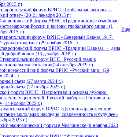
ря 2013 г.)
 Ставропольский форум ВРНС «Глобальные вызовы —
кий ответ» (20-21 декабря 2013 г.)
Ставропольский форум ВРНС «Традиционные семейные
ности народов России и вызовы глобального мира» (1
Ещё
бря 2015 г.)
тавропольский форум ВРНС «Северный Кавказ 1917–
: уроки столетия» (29 ноября 2016 г.)
Ставропольский форум ВРНС «Традиции Кавказа — дела
й доброй воли» (13 декабря 2018 г.)
 Ставропольский форум ВHС «Русский язык в
национальном согласии»(24 октября 2019 г.)
рой всероссийский форум ВРНС «Русский мир» (29
 2024 г.)
рный съезд (27 марта 2024 г.)
рный съезд (27 ноября 2023 г.)
ской форум ВРНС «Патриотизм и основы духовно-
вственных ценностей: Русский выбор» в Ростове-на-
 (14 ноября 2023 г.)
Архангельский форум ВРНС «Духовно-нравственное
питание молодежи: наследие, современность и будущее»
оября 2023 г.)
ский экономический форум в Челябинске (9 ноября 2023
 Ставропольский форум ВРНС “Русский язык в