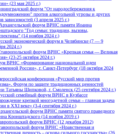
ии» (23 мая 2025 г.)
ининградский форум "От народосбережения к
одоумножению" против алкогольной угрозы и других
в зависимостей (3 апреля 2025 г.)
 Архангельский форум ВРНС памяти Иоанна
нштадского "Год семьи: традиции, вызовы,
пективы" (14 ноября 2024 г.)
Русский экономический форум в Челябинске (7 — 9
ря 2024 г.)
Ставропольский форум ВРНС «Крепкая семья — Великая
ия» (23-25 октября 2024 г.)
ум ВРНС «Формирование национальной идеи
ременной России», г. Санкт-Петербург (18 октября 2024
ероссийская конференция «Русский мир против
изма». Форум по защите традиционных ценностей
ни Татьяны Щипковой, г. Смоленск (25 сентября 2024 г.)
Русский семейный форум ВРНС в Кузбассе
зрождение крепкой многодетной семьи – главная задача
ии в XXI веке» (3-4 сентября 2024 г.)
 Архангельский форум ВРНС памяти святого праведного
нна Кронштадского (14 ноября 2019 г.)
тавропольский форум ВРНС (12 декабря 2012)
Ставропольский форум ВРНС «Нравственная и
тственная личность – основа сильного государства» (26