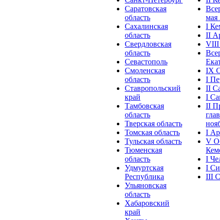
Саратовская
Все
область
мая 
Сахалинская
I К
область
II 
Свердловская
VII
область
Все
Севастополь
Ека
Смоленская
IX 
область
I П
Ставропольский
II 
край
I С
Тамбовская
II 
область
глав
Тверская область
нояб
Томская область
I А
Тульская область
V О
Тюменская
Кеме
область
I Ч
Удмуртская
I С
Республика
III
Ульяновская
область
Хабаровский
край