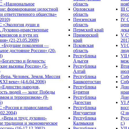
С «Национальное
область
нояб
ние: формирование целостной
Орловская
III
 и ответственного общества»
область
русс
.2010)
Пензенская
IV 
С «Экология души и
область
цен
. Духовно-нравственные
Пермский край
дека
кризисов и пути их
Приморский
V С
ия» (21-23.05.2009)
край
2017
 «Будущие поколения —
Псковская
VI 
ное достояние России» (20-
область
люде
8)
Республика
VII
Богатство и бедность:
Адыгея
меж
кие вызовы России» (5-
Республика
Вто
)
Алтай
июля
Вера. Человек. Земля. Миссия
Республика
Собо
XXI веке» (4-6.04.2006)
Башкортостан
Собо
«Единство народов,
Республика
Дон
ость людей — залог Победы
Бурятия
нра
змом и терроризмом» (9-
Республика
Дону
5)
Дагестан
VI 
С «Россия и православный
Республика
вос
.02.2004)
Ингушетия
(2 н
«Вера и труд: духовно-
Республика
Рус
ые традиции и экономическое
Калмыкия
г.)
оссии» (16-17.12.2002)
Республика
VII