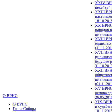
XXIV ВРН
веке" (24
XXIII ВР
настоящее
18.10.201
XX ВРНС 
народов в
цивилиза
XVIII ВР
единство 
(11.11.201
XVII ВРН
цивилиза
будущее р
31.10.201
XXII ВРН
обществе
цивилиза
(01.11.201
XV ВРНС 
основа ед
О ВРНС
26.05.201
XIX ВРНС
О ВРНС
и судьбы 
Глава Собора
10.11.201