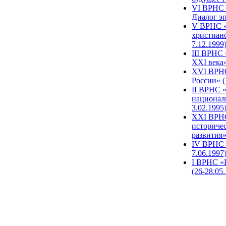
VI ВРНС «
Диалог эп
V ВРНС «
христианс
7.12.1999
III ВРНС 
XXI века»
XVI ВРНС
России» (
II ВРНС «
национал
3.02.1995
XХI ВРНС
историче
развития»
IV ВРНС 
7.06.1997
I ВРНС «
(26-28.05