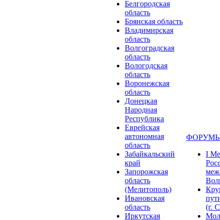
Белгородская
область
Брянская область
Владимирская
область
Волгоградская
область
Вологодская
область
Воронежская
область
Донецкая
Народная
Республика
Еврейская
автономная
ФОРУМЫ
область
Забайкальский
I М
край
Рос
Запорожская
меж
область
Волг
(Мелитополь)
Кру
Ивановская
пут
область
(г. 
Иркутская
Мол