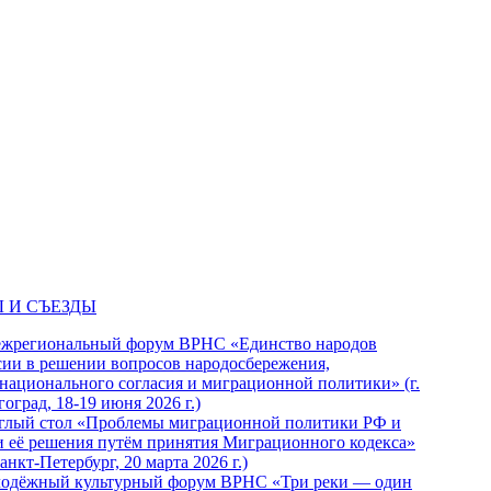
 И СЪЕЗДЫ
ежрегиональный форум ВРНС «Единство народов
сии в решении вопросов народосбережения,
национального согласия и миграционной политики» (г.
оград, 18-19 июня 2026 г.)
глый стол «Проблемы миграционной политики РФ и
и её решения путём принятия Миграционного кодекса»
Санкт-Петербург, 20 марта 2026 г.)
одёжный культурный форум ВРНС «Три реки — один