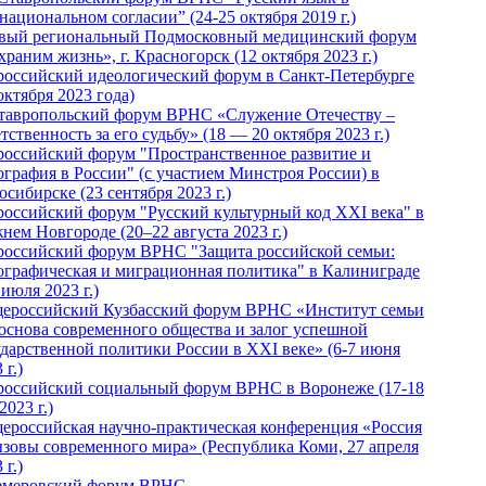
национальном согласии” (24-25 октября 2019 г.)
вый региональный Подмосковный медицинский форум
раним жизнь», г. Красногорск (12 октября 2023 г.)
российский идеологический форум в Санкт-Петербурге
октября 2023 года)
тавропольский форум ВРНС «Служение Отечеству –
тственность за его судьбу» (18 — 20 октября 2023 г.)
российский форум "Пространственное развитие и
ография в России" (с участием Минстроя России) в
сибирске (23 сентября 2023 г.)
российский форум "Русский культурный код XXI века" в
нем Новгороде (20–22 августа 2023 г.)
российский форум ВРНС "Защита российской семьи:
ографическая и миграционная политика" в Калиниграде
 июля 2023 г.)
ероссийский Кузбасский форум ВРНС «Институт семьи
 основа современного общества и залог успешной
ударственной политики России в ХХI веке» (6-7 июня
 г.)
российский социальный форум ВРНС в Воронеже (17-18
2023 г.)
ероссийская научно-практическая конференция «Россия
ызовы современного мира» (Республика Коми, 27 апреля
 г.)
Кемеровский форум ВРНС