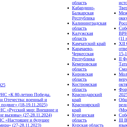
область
ист
Кабардино-
Твер
Балкарская
Меж
Республика
окк
Калининградская
Росс
область
Соб
Калужская
ВРН
область
(11 
Камчатский край
XII
Карачаево-
отв
Черкесская
15-1
Республика
II 
Кемеровская
Тат
область
Смол
Кировская
Мол
область
веру
Костромская
октя
025
область
Фор
НС «К 80-летию Победы.
Краснодарский
2025
и Отечества: военный и
край
Общ
подвиг» (18-19.11.2025)
Красноярский
рел
С «Русский мир: Внешние и
край
(Мос
е вызовы» (27-28.11.2024)
Курганская
Собо
 «Настоящее и будущее
область
III
мира» (27-28.11.2023)
Курская область
язы