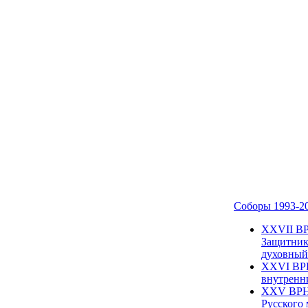
Соборы 1993-2
ХХVII ВР
Защитник
духовный 
XXVI ВРН
внутренни
XXV ВРНС
Русского 