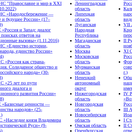
С "Православие и мир в XXI
Ленинградская
Росс
.10.2022)
область
Кал
НС «Народосбережение —
Липецкая
нар
 и будущее России» (17–
область
видо
9)
Луганская
VII
«Россия и Запад: диалог
Народная
Кро
 поисках ответов на
Республика
перс
ционные вызовы» (1.11.2016)
Магаданская
II 
НС «Единство истории,
область
нояб
народа, единство России»
Москва
ХI 
4)
Московская
Росс
С «Россия как страна-
область
Фор
ция. Солидарное общество и
Мурманская
сов
оссийского народа» (30-
область
г.)
3)
Ненецкий
Общ
С «25 лет по пути
автономный
нац
нного диалога и
округ
име
ционного развития России»
Нижегородская
IV 
8)
область
«Во
«Базисные ценности —
Новгородская
Росс
инства народов» (25-
область
III
1)
Новосибирская
Иоа
 «Наследие князя Владимира
область
I С
исторической Руси» (9-
Омская область
II 
5)
Оренбургская
отве