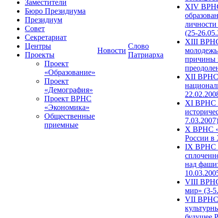
Заместители
XIV ВРН
Бюро Президиума
образова
Президиум
личности
Совет
(25-26.05
Секретариат
XIII ВРН
Центры
Слово
Новости
молодежь
Проекты
Патриарха
причины 
Проект
преодолен
«Образование»
XII ВРНС
Проект
националь
«Демография»
22.02.200
Проект ВРНС
XI ВРНС «
«Экономика»
историчес
Общественные
7.03.2007
приемные
X ВРНС «
России в 
IX ВРНС 
сплоченн
над фаши
10.03.200
VIII ВРН
мир» (3-5
VII ВРНС 
культурн
будущее Р