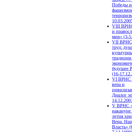
Победы н
фашизмом
терроризм
10.03.200
VIII ВРН
и правос
мир» (3-5
VII ВРНС
труд: дух
культурн
традиции
экономич
будущее 
(16-17.12
VI ВРНС 
вера и
цивилиза
Диалог эп
14.12.200
V ВРНС «
накануне 
летия хри
Вера. Нар
Власть» (