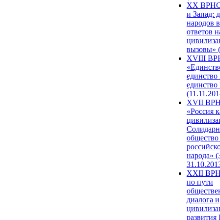
XX ВРНС
и Запад: 
народов в
ответов н
цивилиза
вызовы» (
XVIII В
«Единств
единство 
единство
(11.11.201
XVII ВР
«Россия к
цивилиза
Солидарн
общество
российск
народа» (
31.10.201
XXII ВРН
по пути
обществе
диалога и
цивилиза
развития