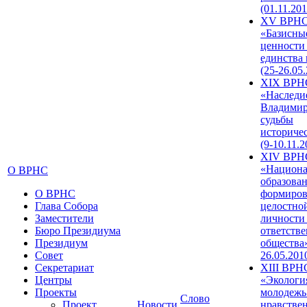
(01.11.201
XV ВРН
«Базисны
ценности
единства
(25-26.05.
XIX ВРН
«Наследи
Владимир
судьбы
историче
(9-10.11.2
XIV ВРН
«Национа
О ВРНС
образован
О ВРНС
формиров
Глава Собора
целостно
Заместители
личности
Бюро Президиума
ответств
Президиум
общества»
Совет
26.05.201
Секретариат
XIII ВРН
Центры
«Экологи
Проекты
молодежь
Слово
Проект
Новости
нравстве