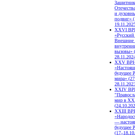
Защитни
Отечеств
и духовн
подвиг» (
19.11.202
XXVI В
«Русский
Внешние
внутренн
вызовы» (
28.11.202
XXV ВР
«Настоящ
будущее 
мира» (27
28.11.202
XXIV В
"Правосл
мир в XXI
(24.10.20
XXIII В
«Народос
— настоя
будущее 
(17–18.10