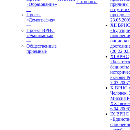
Патриарха
«Образование»
причины 
—
и пути их
Проект
преодолен
«Демография»
23.05.200
—
XII ВРН
Проект ВРНС
«Будущие
«Экономика»
поколени
—
национал
Общественные
достояни
приемные
(20-22.02
XI ВРНС
«Богатств
бедность:
историче
вызовы Ро
7.03.2007
X ВРНС «
Человек. 
Миссия Р
XXI веке»
6.04.2006
IX ВРНС
«Единств
сплоченн
людей — 