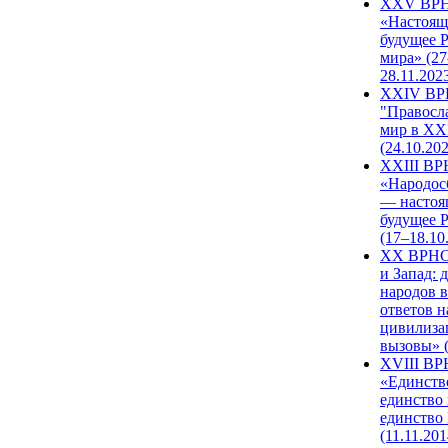
XXV ВР
«Настоящ
будущее 
мира» (27
28.11.202
XXIV В
"Правосл
мир в XXI
(24.10.20
XXIII В
«Народос
— настоя
будущее 
(17–18.10
XX ВРНС
и Запад: 
народов в
ответов н
цивилиза
вызовы» (
XVIII В
«Единств
единство 
единство
(11.11.201