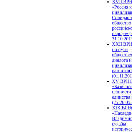
XVII ВР
«Россия к
цивилиза
Солидарн
общество
российск
народа» (
31.10.201
XXII ВРН
по пути
обществе
диалога и
цивилиза
развития
(01.11.201
XV ВРН
«Базисны
ценности
единства
(25-26.05.
XIX ВРН
«Наследи
Владимир
судьбы
историче