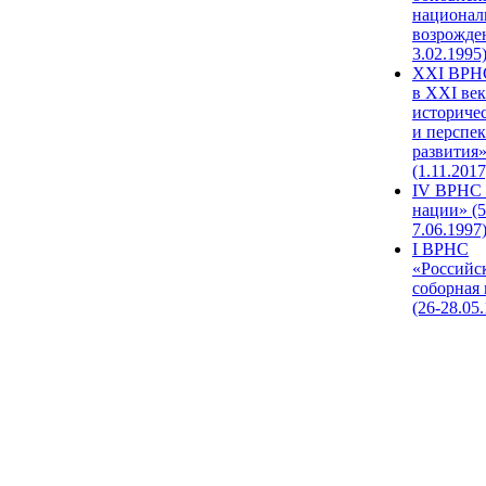
национал
возрожде
3.02.1995
XХI ВРНС
в XXI век
историче
и перспе
развития
(1.11.2017
IV ВРНС 
нации» (5
7.06.1997
I ВРНС
«Российс
соборная
(26-28.05