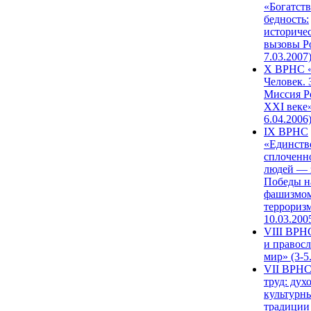
«Богатств
бедность:
историче
вызовы Ро
7.03.2007
X ВРНС «
Человек. 
Миссия Р
XXI веке»
6.04.2006
IX ВРНС
«Единств
сплоченн
людей — 
Победы н
фашизмом
терроризм
10.03.200
VIII ВРН
и правос
мир» (3-5
VII ВРНС
труд: дух
культурн
традиции