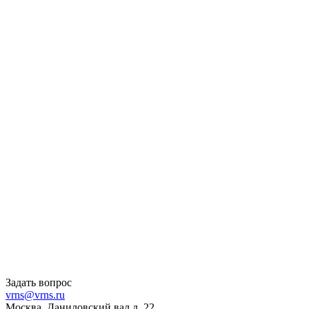
Задать вопрос
vrns@vrns.ru
Москва, Даниловский вал д. 22