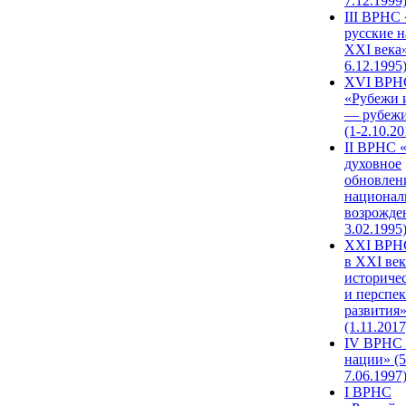
7.12.1999
III ВРНС 
русские н
XXI века»
6.12.1995
XVI ВРН
«Рубежи 
— рубежи
(1-2.10.20
II ВРНС 
духовное
обновлен
национал
возрожде
3.02.1995
XХI ВРНС
в XXI век
историче
и перспе
развития
(1.11.2017
IV ВРНС 
нации» (5
7.06.1997
I ВРНС