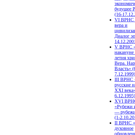
экономич
будущее 
(16-17.12
VI ВРНС 
вера и
цивилиза
Диалог эп
14.12.200
V ВРНС «
накануне 
летия хри
Вера. Нар
Власть» (
7.12.1999
III ВРНС 
русские н
XXI века»
6.12.1995
XVI ВРН
«Рубежи 
— рубежи
(1-2.10.20
II ВРНС 
духовное
обновлен