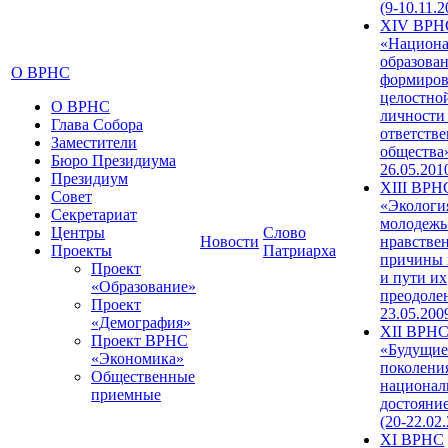
(9-10.11.2
XIV ВРН
«Национа
образован
О ВРНС
формиров
целостно
О ВРНС
личности
Глава Собора
ответств
Заместители
общества»
Бюро Президиума
26.05.201
Президиум
XIII ВРН
Совет
«Экологи
Секретариат
молодежь
Центры
Слово
Новости
нравстве
Проекты
Патриарха
причины 
Проект
и пути их
«Образование»
преодолен
Проект
23.05.200
«Демография»
XII ВРН
Проект ВРНС
«Будущие
«Экономика»
поколени
Общественные
национал
приемные
достояни
(20-22.02
XI ВРНС