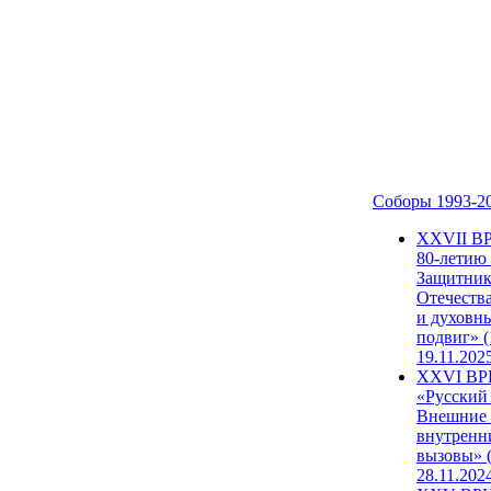
Соборы 1993-2
ХХVII В
80-летию
Защитни
Отечеств
и духовн
подвиг» (
19.11.202
XXVI В
«Русский
Внешние
внутренн
вызовы» (
28.11.202