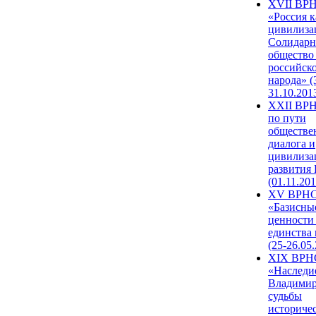
XVII ВР
«Россия к
цивилиза
Солидарн
общество
российск
народа» (
31.10.201
XXII ВРН
по пути
обществе
диалога и
цивилиза
развития
(01.11.201
XV ВРН
«Базисны
ценности
единства
(25-26.05.
XIX ВРН
«Наследи
Владимир
судьбы
историче