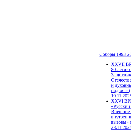
Соборы 1993-2
ХХVII В
80-летию
Защитни
Отечеств
и духовн
подвиг» (
19.11.202
XXVI В
«Русский
Внешние
внутренн
вызовы» (
28.11.202