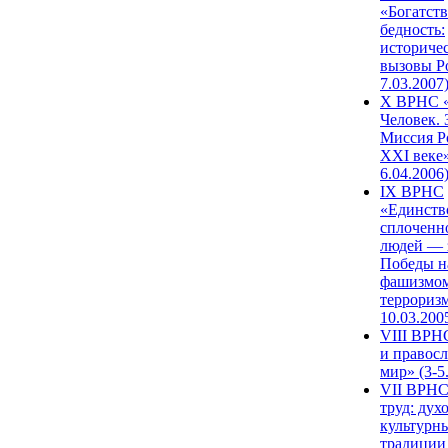
«Богатств
бедность:
историче
вызовы Ро
7.03.2007
X ВРНС «
Человек. 
Миссия Р
XXI веке»
6.04.2006
IX ВРНС
«Единств
сплоченн
людей — 
Победы н
фашизмом
терроризм
10.03.200
VIII ВРН
и правос
мир» (3-5
VII ВРНС
труд: дух
культурн
традиции