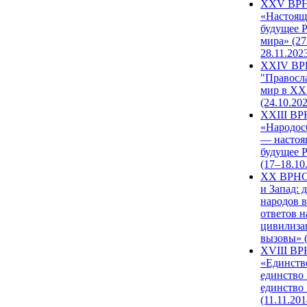
XXV ВР
«Настоящ
будущее 
мира» (27
28.11.202
XXIV В
"Правосл
мир в XXI
(24.10.20
XXIII В
«Народос
— настоя
будущее 
(17–18.10
XX ВРНС
и Запад: 
народов в
ответов н
цивилиза
вызовы» (
XVIII В
«Единств
единство 
единство
(11.11.201