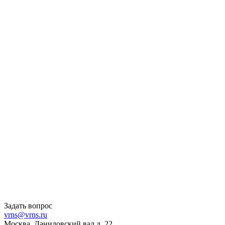
Задать вопрос
vrns@vrns.ru
Москва, Даниловский вал д. 22