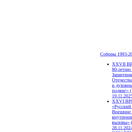
Соборы 1993-2
ХХVII В
80-летию
Защитни
Отечеств
и духовн
подвиг» (
19.11.202
XXVI В
«Русский
Внешние
внутренн
вызовы» (
28.11.202