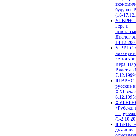
экономич
будущее 
(16-17.12
VI ВРНС 
вера и
цивилиза
Диалог эп
14.12.200
V ВРНС «
накануне 
летия хри
Вера. Нар
Власть» (
7.12.1999
III ВРНС 
русские н
XXI века»
6.12.1995
XVI ВРН
«Рубежи 
— рубежи
(1-2.10.20
II ВРНС 
духовное
обновлен