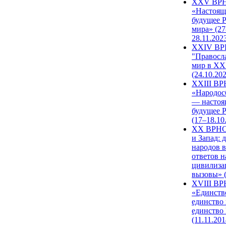
XXV ВР
«Настоящ
будущее 
мира» (27
28.11.202
XXIV В
"Правосл
мир в XXI
(24.10.20
XXIII В
«Народос
— настоя
будущее 
(17–18.10
XX ВРНС
и Запад: 
народов в
ответов н
цивилиза
вызовы» (
XVIII В
«Единств
единство 
единство
(11.11.201