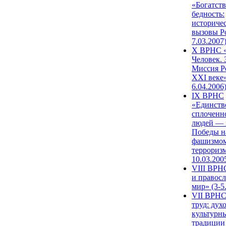
«Богатств
бедность:
историче
вызовы Ро
7.03.2007
X ВРНС «
Человек. 
Миссия Р
XXI веке»
6.04.2006
IX ВРНС
«Единств
сплоченн
людей — 
Победы н
фашизмом
терроризм
10.03.200
VIII ВРН
и правос
мир» (3-5
VII ВРНС
труд: дух
культурн
традиции