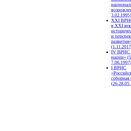
национал
возрожде
3.02.1995
XХI ВРНС
в XXI век
историче
и перспе
развития
(1.11.2017
IV ВРНС 
нации» (5
7.06.1997
I ВРНС
«Российс
соборная
(26-28.05