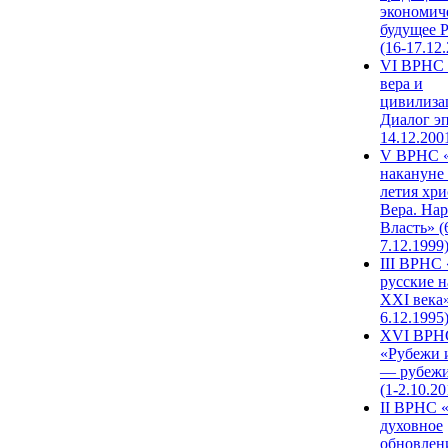
экономич
будущее 
(16-17.12
VI ВРНС 
вера и
цивилиза
Диалог эп
14.12.200
V ВРНС «
накануне 
летия хри
Вера. Нар
Власть» (
7.12.1999
III ВРНС 
русские н
XXI века»
6.12.1995
XVI ВРН
«Рубежи 
— рубежи
(1-2.10.20
II ВРНС 
духовное
обновлен