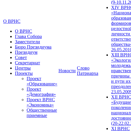
(9-10.11.2
XIV ВРН
«Национа
образован
О ВРНС
формиров
целостно
О ВРНС
личности
Глава Собора
ответств
Заместители
общества»
Бюро Президиума
26.05.201
Президиум
XIII ВРН
Совет
«Экологи
Секретариат
молодежь
Центры
Слово
Новости
нравстве
Проекты
Патриарха
причины 
Проект
и пути их
«Образование»
преодолен
Проект
23.05.200
«Демография»
XII ВРН
Проект ВРНС
«Будущие
«Экономика»
поколени
Общественные
национал
приемные
достояни
(20-22.02
XI ВРНС