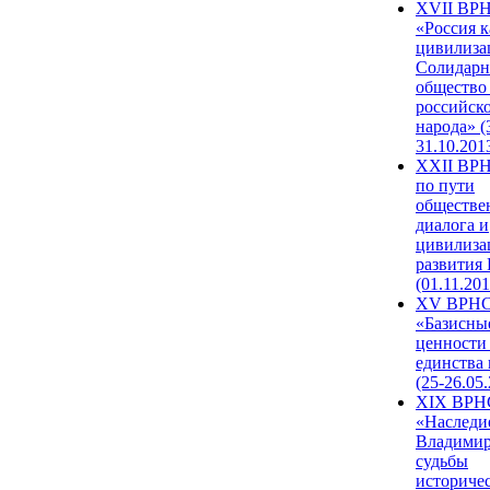
XVII ВР
«Россия к
цивилиза
Солидарн
общество
российск
народа» (
31.10.201
XXII ВРН
по пути
обществе
диалога и
цивилиза
развития
(01.11.201
XV ВРН
«Базисны
ценности
единства
(25-26.05.
XIX ВРН
«Наследи
Владимир
судьбы
историче