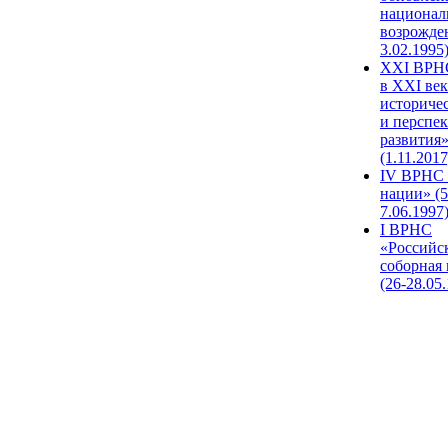
национал
возрожде
3.02.1995
XХI ВРНС
в XXI век
историче
и перспе
развития
(1.11.2017
IV ВРНС 
нации» (5
7.06.1997
I ВРНС
«Российс
соборная
(26-28.05