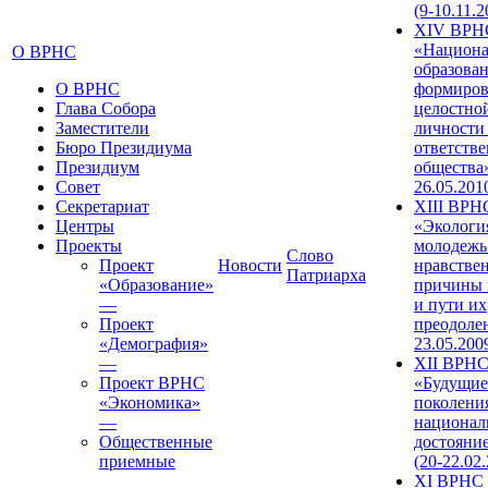
(9-10.11.2
XIV ВРН
«Национа
О ВРНС
образован
О ВРНС
формиров
Глава Собора
целостно
Заместители
личности
Бюро Президиума
ответств
Президиум
общества»
Совет
26.05.201
Секретариат
XIII ВРН
Центры
«Экологи
Проекты
молодежь
Слово
Проект
Новости
нравстве
Патриарха
«Образование»
причины 
—
и пути их
Проект
преодолен
«Демография»
23.05.200
—
XII ВРН
Проект ВРНС
«Будущие
«Экономика»
поколени
—
национал
Общественные
достояни
приемные
(20-22.02
XI ВРНС