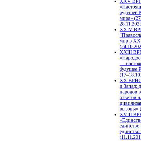
XXV ВР
«Настоящ
будущее 
мира» (27
28.11.202
XXIV В
"Правосл
мир в XXI
(24.10.20
XXIII В
«Народос
— настоя
будущее 
(17–18.10
XX ВРНС
и Запад: 
народов в
ответов н
цивилиза
вызовы» (
XVIII В
«Единств
единство 
единство
(11.11.201