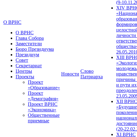
(9-10.11.2
XIV ВРН
«Национа
образован
О ВРНС
формиров
целостно
О ВРНС
личности
Глава Собора
ответств
Заместители
общества»
Бюро Президиума
26.05.201
Президиум
XIII ВРН
Совет
«Экологи
Секретариат
молодежь
Центры
Слово
Новости
нравстве
Проекты
Патриарха
причины 
Проект
и пути их
«Образование»
преодолен
Проект
23.05.200
«Демография»
XII ВРН
Проект ВРНС
«Будущие
«Экономика»
поколени
Общественные
национал
приемные
достояни
(20-22.02
XI ВРНС