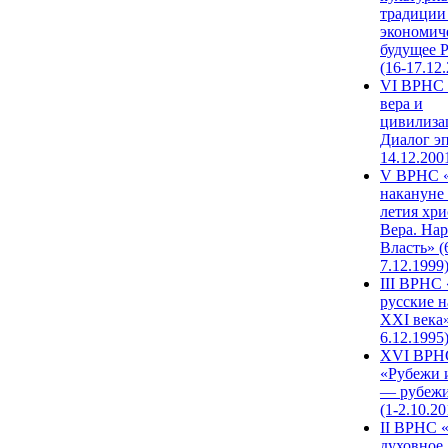
традиции
экономич
будущее 
(16-17.12
VI ВРНС 
вера и
цивилиза
Диалог эп
14.12.200
V ВРНС «
накануне 
летия хри
Вера. Нар
Власть» (
7.12.1999
III ВРНС 
русские н
XXI века»
6.12.1995
XVI ВРН
«Рубежи 
— рубежи
(1-2.10.20
II ВРНС 
духовное