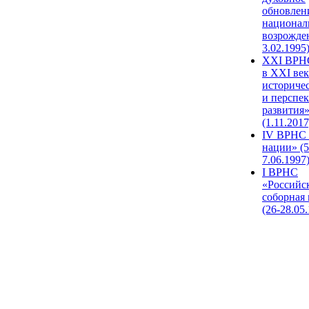
обновлен
национал
возрожде
3.02.1995
XХI ВРНС
в XXI век
историче
и перспе
развития
(1.11.2017
IV ВРНС 
нации» (5
7.06.1997
I ВРНС
«Российс
соборная
(26-28.05