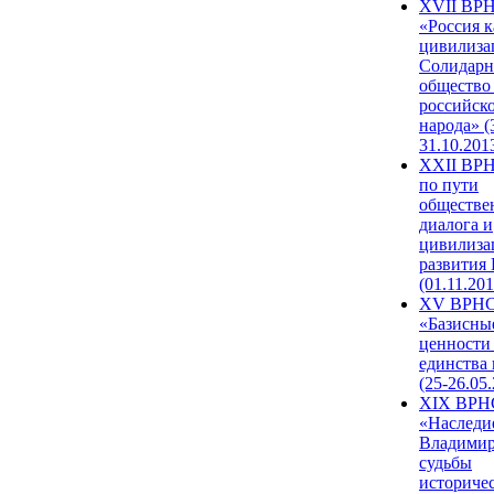
XVII ВР
«Россия к
цивилиза
Солидарн
общество
российск
народа» (
31.10.201
XXII ВРН
по пути
обществе
диалога и
цивилиза
развития
(01.11.201
XV ВРН
«Базисны
ценности
единства
(25-26.05.
XIX ВРН
«Наследи
Владимир
судьбы
историче