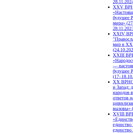
28.11.202
XXV ВР
«Настоящ
будущее 
мира» (27
28.11.202
XXIV В
"Правосл
мир в XXI
(24.10.20
XXIII В
«Народос
— настоя
будущее 
(17–18.10
XX ВРНС
и Запад: 
народов в
ответов н
цивилиза
вызовы» (
XVIII В
«Единств
единство 
единство