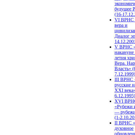
экономич
будущее 
(16-17.12
VI ВРНС 
вера и
цивилиза
Диалог эп
14.12.200
V ВРНС «
накануне 
летия хри
Вера. Нар
Власть» (
7.12.1999
III ВРНС 
русские н
XXI века»
6.12.1995
XVI ВРН
«Рубежи 
— рубежи
(1-2.10.20
II ВРНС 
духовное
обновлен