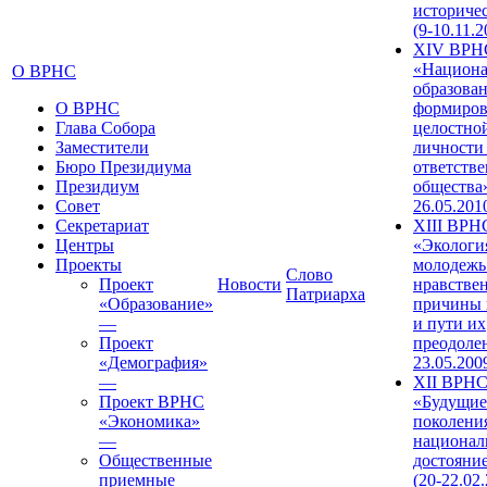
историче
(9-10.11.2
XIV ВРН
«Национа
О ВРНС
образован
О ВРНС
формиров
Глава Собора
целостно
Заместители
личности
Бюро Президиума
ответств
Президиум
общества»
Совет
26.05.201
Секретариат
XIII ВРН
Центры
«Экологи
Проекты
молодежь
Слово
Проект
Новости
нравстве
Патриарха
«Образование»
причины 
—
и пути их
Проект
преодолен
«Демография»
23.05.200
—
XII ВРН
Проект ВРНС
«Будущие
«Экономика»
поколени
—
национал
Общественные
достояни
приемные
(20-22.02