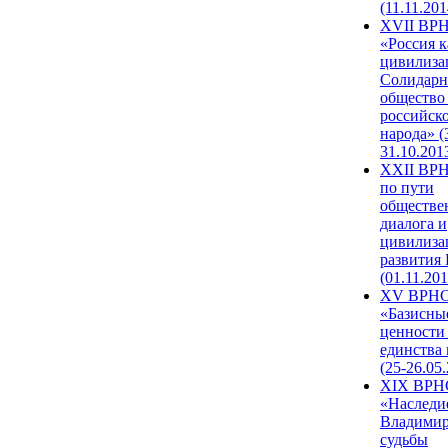
(11.11.201
XVII ВР
«Россия к
цивилиза
Солидарн
общество
российск
народа» (
31.10.201
XXII ВРН
по пути
обществе
диалога и
цивилиза
развития
(01.11.201
XV ВРН
«Базисны
ценности
единства
(25-26.05.
XIX ВРН
«Наследи
Владимир
судьбы