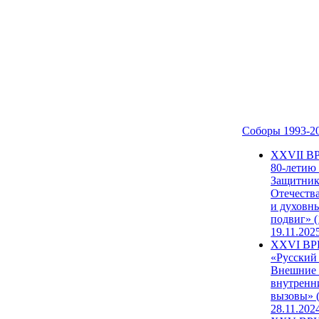
Соборы 1993-2
ХХVII В
80-летию
Защитни
Отечеств
и духовн
подвиг» (
19.11.202
XXVI В
«Русский
Внешние
внутренн
вызовы» (
28.11.202