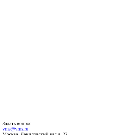
Задать вопрос
vrns@vrns.ru
Москва, Даниловский вал д. 22