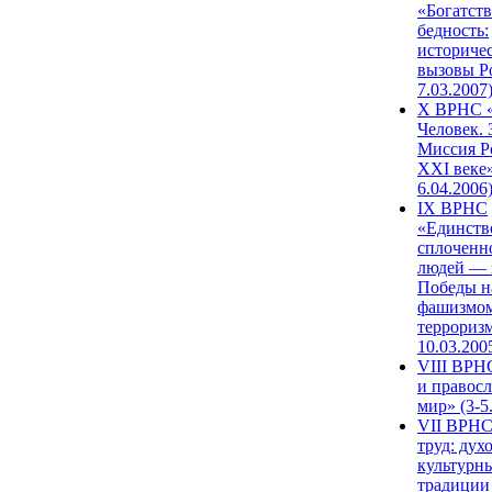
«Богатств
бедность:
историче
вызовы Ро
7.03.2007
X ВРНС «
Человек. 
Миссия Р
XXI веке»
6.04.2006
IX ВРНС
«Единств
сплоченн
людей — 
Победы н
фашизмом
терроризм
10.03.200
VIII ВРН
и правос
мир» (3-5
VII ВРНС
труд: дух
культурн
традиции