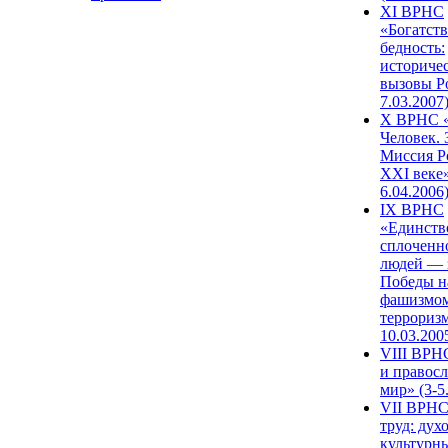
XI ВРНС
«Богатств
бедность:
историче
вызовы Ро
7.03.2007
X ВРНС «
Человек. 
Миссия Р
XXI веке»
6.04.2006
IX ВРНС
«Единств
сплоченн
людей — 
Победы н
фашизмом
терроризм
10.03.200
VIII ВРН
и правос
мир» (3-5
VII ВРНС
труд: дух
культурн