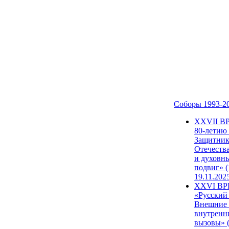
Соборы 1993-2
ХХVII В
80-летию
Защитни
Отечеств
и духовн
подвиг» (
19.11.202
XXVI В
«Русский
Внешние
внутренн
вызовы» (