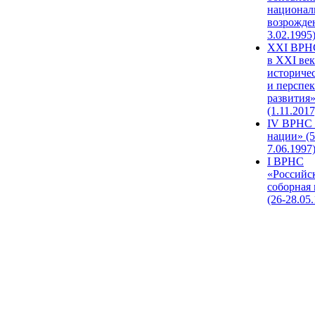
национал
возрожде
3.02.1995
XХI ВРНС
в XXI век
историче
и перспе
развития
(1.11.2017
IV ВРНС 
нации» (5
7.06.1997
I ВРНС
«Российс
соборная
(26-28.05