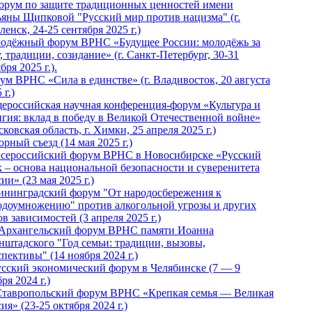
Форум по защите традиционных ценностей имени
ьяны Щипковой "Русский мир против нацизма" (г.
енск, 24-25 сентября 2025 г.)
одёжный форум ВРНС «Будущее России: молодёжь за
, традиции, созидание» (г. Санкт-Петербург, 30-31
бря 2025 г.).
ум ВРНС «Сила в единстве» (г. Владивосток, 20 августа
 г.)
ероссийская научная конференция-форум «Культура и
игия: вклад в победу в Великой Отечественной войне»
ковская область, г. Химки, 25 апреля 2025 г.)
рный съезд (14 мая 2025 г.)
 Всероссийский форум ВРНС в Новосибирске «Русский
к – основа национальной безопасности и суверенитета
ии» (23 мая 2025 г.)
ининградский форум "От народосбережения к
одоумножению" против алкогольной угрозы и других
в зависимостей (3 апреля 2025 г.)
 Архангельский форум ВРНС памяти Иоанна
нштадского "Год семьи: традиции, вызовы,
пективы" (14 ноября 2024 г.)
Русский экономический форум в Челябинске (7 — 9
ря 2024 г.)
Ставропольский форум ВРНС «Крепкая семья — Великая
ия» (23-25 октября 2024 г.)