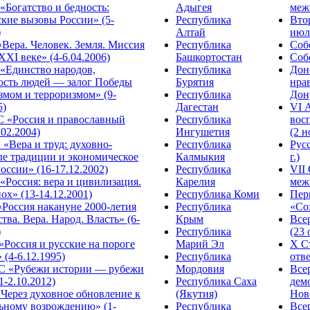
Богатство и бедность:
Адыгея
меж
кие вызовы России» (5-
Республика
Вто
)
Алтай
июля
Вера. Человек. Земля. Миссия
Республика
Собо
XXI веке» (4-6.04.2006)
Башкортостан
Собо
«Единство народов,
Республика
Дон
ость людей — залог Победы
Бурятия
нра
змом и терроризмом» (9-
Республика
Дону
5)
Дагестан
VI 
С «Россия и православный
Республика
вос
.02.2004)
Ингушетия
(2 н
«Вера и труд: духовно-
Республика
Рус
ые традиции и экономическое
Калмыкия
г.)
оссии» (16-17.12.2002)
Республика
VII
Россия: вера и цивилизация.
Карелия
меж
ох» (13-14.12.2001)
Республика Коми
Пер
Россия накануне 2000-летия
Республика
«Сох
тва. Вера. Народ. Власть» (6-
Крым
Все
)
Республика
(23 
«Россия и русские на пороге
Марий Эл
X С
 (4-6.12.1995)
Республика
отве
 «Рубежи истории — рубежи
Мордовия
Все
1-2.10.2012)
Республика Саха
дем
Через духовное обновление к
(Якутия)
Ново
ьному возрождению» (1-
Республика
Все