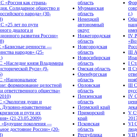
С «Россия как страна-
область
Фор
ция. Солидарное общество и
Мурманская
сов
оссийского народа» (30-
область
г.)
3)
Ненецкий
Общ
С «25 лет по пути
автономный
нац
нного диалога и
округ
име
ционного развития России»
Нижегородская
IV 
8)
область
«Во
«Базисные ценности —
Новгородская
Росс
инства народов» (25-
область
III
1)
Новосибирская
Иоа
 «Наследие князя Владимира
область
I С
исторической Руси» (9-
Омская область
II 
5)
Оренбургская
отве
С «Национальное
область
нояб
ние: формирование целостной
Орловская
III
 и ответственного общества»
область
русс
.2010)
Пензенская
IV 
С «Экология души и
область
цен
. Духовно-нравственные
Пермский край
дека
кризисов и пути их
Приморский
V С
ия» (21-23.05.2009)
край
2017
 «Будущие поколения —
Псковская
VI 
ное достояние России» (20-
область
люде
8)
Республика
VII