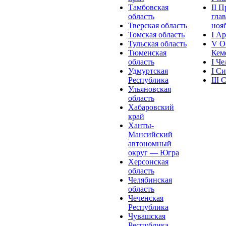
Тамбовская
II 
область
глав
Тверская область
нояб
Томская область
I А
Тульская область
V О
Тюменская
Кеме
область
I Ч
Удмуртская
I С
Республика
III
Ульяновская
область
Хабаровский
край
Ханты-
Мансийский
автономный
округ — Югра
Херсонская
область
Челябинская
область
Чеченская
Республика
Чувашская
Рeспублика