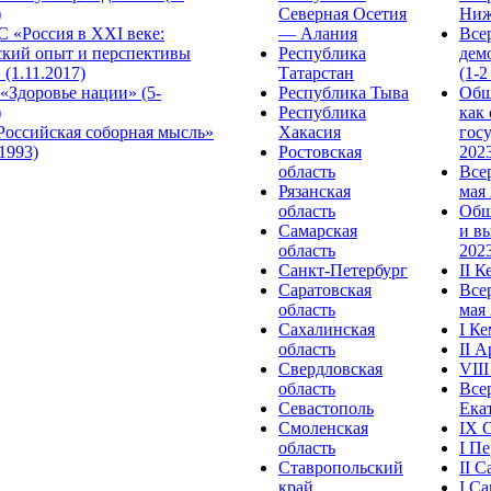
)
Северная Осетия
Ниж
 «Россия в XXI веке:
— Алания
Все
ский опыт и перспективы
Республика
дем
 (1.11.2017)
Татарстан
(1-2
«Здоровье нации» (5-
Республика Тыва
Общ
)
Республика
как
Российская соборная мысль»
Хакасия
гос
.1993)
Ростовская
2023
область
Все
Рязанская
мая 
область
Общ
Самарская
и в
область
2023
Санкт-Петербург
II 
Саратовская
Все
область
мая 
Сахалинская
I К
область
II 
Свердловская
VII
область
Все
Севастополь
Ека
Смоленская
IX 
область
I П
Ставропольский
II 
край
I С