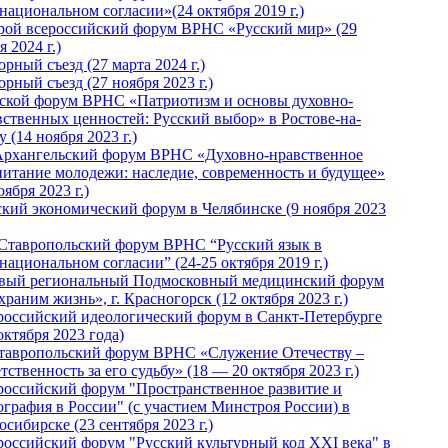
национальном согласии»(24 октября 2019 г.)
рой всероссийский форум ВРНС «Русский мир» (29
 2024 г.)
рный съезд (27 марта 2024 г.)
рный съезд (27 ноября 2023 г.)
ской форум ВРНС «Патриотизм и основы духовно-
вственных ценностей: Русский выбор» в Ростове-на-
 (14 ноября 2023 г.)
Архангельский форум ВРНС «Духовно-нравственное
питание молодежи: наследие, современность и будущее»
оября 2023 г.)
ский экономический форум в Челябинске (9 ноября 2023
 Ставропольский форум ВРНС “Русский язык в
национальном согласии” (24-25 октября 2019 г.)
вый региональный Подмосковный медицинский форум
раним жизнь», г. Красногорск (12 октября 2023 г.)
российский идеологический форум в Санкт-Петербурге
октября 2023 года)
тавропольский форум ВРНС «Служение Отечеству –
тственность за его судьбу» (18 — 20 октября 2023 г.)
российский форум "Пространственное развитие и
ография в России" (с участием Минстроя России) в
сибирске (23 сентября 2023 г.)
российский форум "Русский культурный код XXI века" в