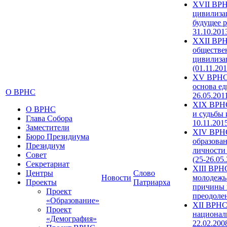
XVII ВРН
цивилиза
будущее р
31.10.201
XXII ВРН
обществе
цивилиза
(01.11.201
XV ВРНС 
основа ед
О ВРНС
26.05.201
XIX ВРНС
О ВРНС
и судьбы 
Глава Собора
10.11.201
Заместители
XIV ВРН
Бюро Президиума
образова
Президиум
личности
Совет
(25-26.05
Секретариат
XIII ВРН
Центры
Слово
Новости
молодежь
Проекты
Патриарха
причины 
Проект
преодолен
«Образование»
XII ВРНС
Проект
националь
«Демография»
22.02.200