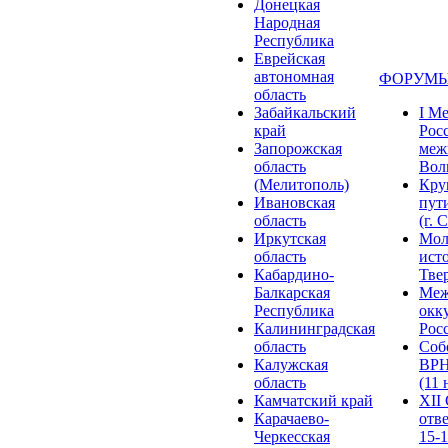
Донецкая
Народная
Республика
Еврейская
автономная
ФОРУМЫ
область
Забайкальский
I М
край
Рос
Запорожская
меж
область
Волг
(Мелитополь)
Кру
Ивановская
пут
область
(г. 
Иркутская
Мол
область
ист
Кабардино-
Твер
Балкарская
Меж
Республика
окк
Калининградская
Росс
область
Соб
Калужская
ВРН
область
(11 
Камчатский край
XII
Карачаево-
отв
Черкесская
15-1