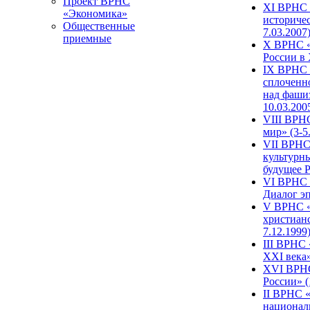
Проект ВРНС
XI ВРНС «
«Экономика»
историчес
Общественные
7.03.2007
приемные
X ВРНС «
России в 
IX ВРНС 
сплоченн
над фаши
10.03.200
VIII ВРН
мир» (3-5
VII ВРНС 
культурн
будущее Р
VI ВРНС «
Диалог эп
V ВРНС «
христианс
7.12.1999
III ВРНС 
XXI века»
XVI ВРНС
России» (
II ВРНС «
национал