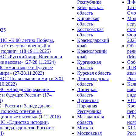
Республика
II 
Кемеровская
Тат
область
Смол
Кировская
Мол
область
веру
Костромская
октя
025
область
Фор
НС «К 80-летию Победы.
Краснодарский
2025
и Отечества: военный и
край
Общ
подвиг» (18-19.11.2025)
Красноярский
рел
С «Русский мир: Внешние и
край
(Мос
е вызовы» (27-28.11.2024)
Курганская
Собо
 «Настоящее и будущее
область
III
мира» (27-28.11.2023)
Курская область
язы
С "Православие и мир в XXI
Ленинградская
Росс
.10.2022)
область
Кал
НС «Народосбережение —
Липецкая
нар
 и будущее России» (17–
область
видо
9)
Луганская
VII
«Россия и Запад: диалог
Народная
Кро
 поисках ответов на
Республика
перс
ционные вызовы» (1.11.2016)
Магаданская
II 
НС «Единство истории,
область
нояб
народа, единство России»
Москва
ХI 
4)
Московская
Росс