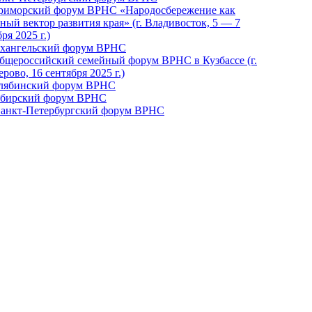
Приморский форум ВРНС «Народосбережение как
ный вектор развития края» (г. Владивосток, 5 — 7
ря 2025 г.)
рхангельский форум ВРНС
бщероссийский семейный форум ВРНС в Кузбассе (г.
рово, 16 сентября 2025 г.)
елябинский форум ВРНС
ибирский форум ВРНС
 Санкт-Петербургский форум ВРНС