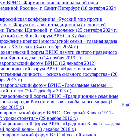
ум ВРНС «Формирование национальной идеи
ременной России», г. Санкт-Петербург (18 октября 2024
ероссийская конференция «Русский мир против
изма». Форум по защите традиционных ценностей
ни Татьяны Щипковой, г. Смоленск (25 сентября 2024 г.)
Русский семейный форум ВРНС в Кузбассе
зрождение крепкой многодетной семьи – главная задача
ии в XXI веке» (3-4 сентября 2024 г.)
 Архангельский форум ВРНС памяти святого праведного
нна Кронштадского (14 ноября 2019 г.)
тавропольский форум ВРНС (12 декабря 2012)
Ставропольский форум ВРНС «Нравственная и
тственная личность – основа сильного государства» (26
ря 2013 г.)
 Ставропольский форум ВРНС «Глобальные вызовы —
кий ответ» (20-21 декабря 2013 г.)
Ставропольский форум ВРНС «Традиционные семейные
ности народов России и вызовы глобального мира» (1
Ещё
бря 2015 г.)
тавропольский форум ВРНС «Северный Кавказ 1917–
: уроки столетия» (29 ноября 2016 г.)
Ставропольский форум ВРНС «Традиции Кавказа — дела
й доброй воли» (13 декабря 2018 г.)
 Ставропольский форум ВHС «Русский язык в