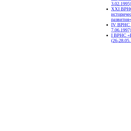
3.02.1995
XХI ВРНС
историче
развития»
IV ВРНС 
7.06.1997
I ВРНС «
(26-28.05