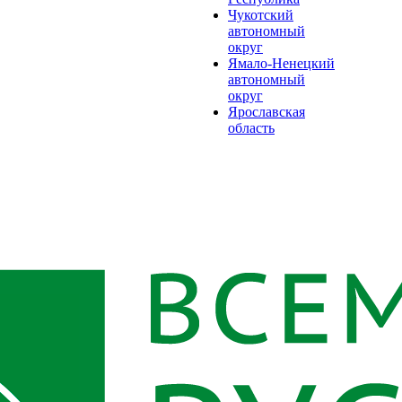
Чукотский
автономный
округ
Ямало-Ненецкий
автономный
округ
Ярославская
область