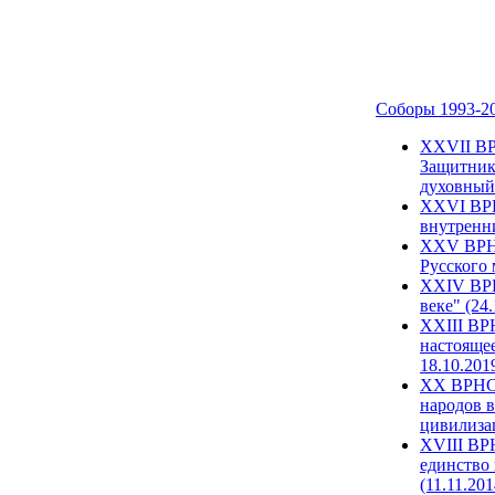
Соборы 1993-2
ХХVII ВР
Защитник
духовный 
XXVI ВРН
внутренни
XXV ВРНС
Русского 
XXIV ВРН
веке" (24
XXIII ВР
настоящее
18.10.201
XX ВРНС 
народов в
цивилиза
XVIII ВР
единство 
(11.11.201