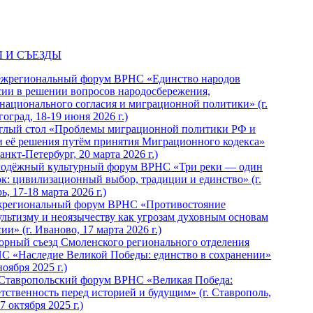
 И СЪЕЗДЫ
ежрегиональный форум ВРНС «Единство народов
сии в решении вопросов народосбережения,
национального согласия и миграционной политики» (г.
оград, 18-19 июня 2026 г.)
глый стол «Проблемы миграционной политики РФ и
и её решения путём принятия Миграционного кодекса»
Санкт-Петербург, 20 марта 2026 г.)
одёжный культурный форум ВРНС «Три реки — один
ок: цивилизационный выбор, традиции и единство» (г.
ь, 17-18 марта 2026 г.)
региональный форум ВРНС «Противостояние
ультизму и неоязычеству как угрозам духовным основам
ии» (г. Иваново, 17 марта 2026 г.)
орный съезд Смоленского регионального отделения
С «Наследие Великой Победы: единство в сохранении»
ноября 2025 г.)
 Ставропольский форум ВРНС «Великая Победа:
етственность перед историей и будущим» (г. Ставрополь,
7 октября 2025 г.)