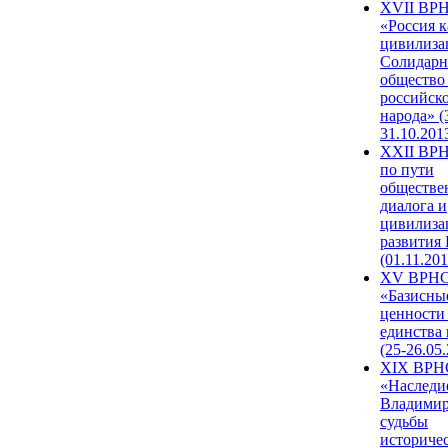
XVII ВР
«Россия к
цивилиза
Солидарн
общество
российск
народа» (
31.10.201
XXII ВРН
по пути
обществе
диалога и
цивилиза
развития
(01.11.201
XV ВРН
«Базисны
ценности
единства
(25-26.05.
XIX ВРН
«Наследи
Владимир
судьбы
историче