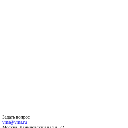
Задать вопрос
vrns@vrns.ru
Москва, Даниловский вал д. 22