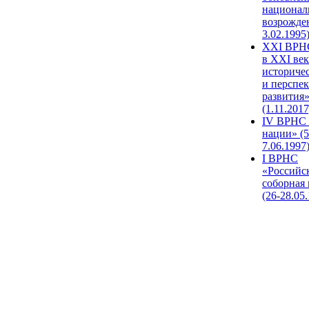
национал
возрожде
3.02.1995
XХI ВРНС
в XXI век
историче
и перспе
развития
(1.11.2017
IV ВРНС 
нации» (5
7.06.1997
I ВРНС
«Российс
соборная
(26-28.05