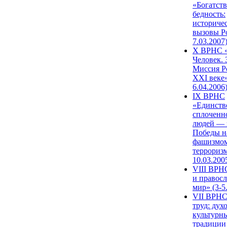
«Богатств
бедность:
историче
вызовы Ро
7.03.2007
X ВРНС «
Человек. 
Миссия Р
XXI веке»
6.04.2006
IX ВРНС
«Единств
сплоченн
людей — 
Победы н
фашизмом
терроризм
10.03.200
VIII ВРН
и правос
мир» (3-5
VII ВРНС
труд: дух
культурн
традиции