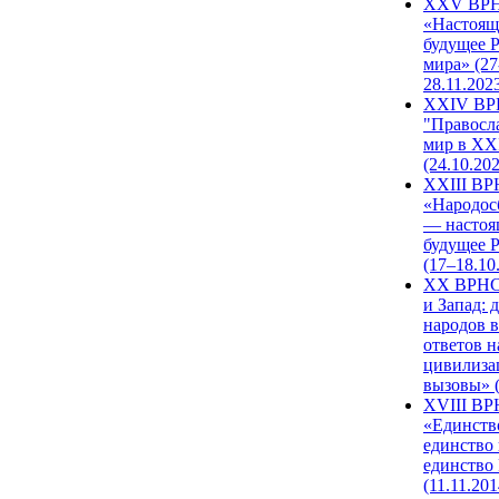
XXV ВР
«Настоящ
будущее 
мира» (27
28.11.202
XXIV В
"Правосл
мир в XXI
(24.10.20
XXIII В
«Народос
— настоя
будущее 
(17–18.10
XX ВРНС
и Запад: 
народов в
ответов н
цивилиза
вызовы» (
XVIII В
«Единств
единство 
единство
(11.11.201