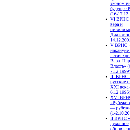
экономич
будущее 
(16-17.12
VI ВРНС 
вера и
цивилиза
Диалог эп
14.12.200
V ВРНС «
накануне 
летия хри
Вера. Нар
Власть» (
7.12.1999
III ВРНС 
русские н
XXI века»
6.12.1995
XVI ВРН
«Рубежи 
— рубежи
(1-2.10.20
II ВРНС 
духовное
обновлен