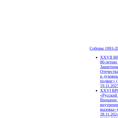
Соборы 1993-2
ХХVII В
80-летию
Защитни
Отечеств
и духовн
подвиг» (
19.11.202
XXVI В
«Русский
Внешние
внутренн
вызовы» (
28.11.202