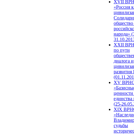
XVII ВР
«Россия к
цивилиза
Солидарн
общество
российск
народа» (
31.10.201
XXII ВРН
по пути
обществе
диалога и
цивилиза
развития
(01.11.201
XV ВРН
«Базисны
ценности
единства
(25-26.05.
XIX ВРН
«Наследи
Владимир
судьбы
историче