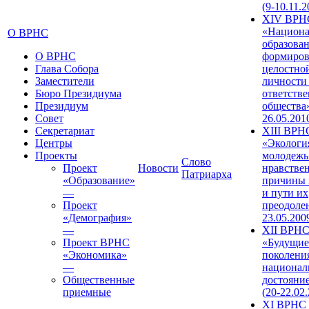
(9-10.11.2
XIV ВРН
«Национа
О ВРНС
образован
О ВРНС
формиров
Глава Собора
целостно
Заместители
личности
Бюро Президиума
ответств
Президиум
общества»
Совет
26.05.201
Секретариат
XIII ВРН
Центры
«Экологи
Проекты
молодежь
Слово
Проект
Новости
нравстве
Патриарха
«Образование»
причины 
—
и пути их
Проект
преодолен
«Демография»
23.05.200
—
XII ВРН
Проект ВРНС
«Будущие
«Экономика»
поколени
—
национал
Общественные
достояни
приемные
(20-22.02
XI ВРНС