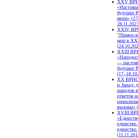
XXV ВР
«Настоящ
будущее 
мира» (27
28.11.202
XXIV В
"Правосл
мир в XXI
(24.10.20
XXIII В
«Народос
— настоя
будущее 
(17–18.10
XX ВРНС
и Запад: 
народов в
ответов н
цивилиза
вызовы» (
XVIII В
«Единств
единство 
единство
(11.11.201