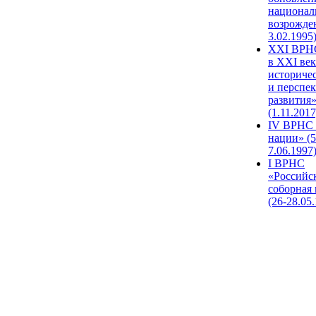
национал
возрожде
3.02.1995
XХI ВРНС
в XXI век
историче
и перспе
развития
(1.11.2017
IV ВРНС 
нации» (5
7.06.1997
I ВРНС
«Российс
соборная
(26-28.05