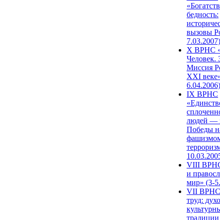
«Богатств
бедность:
историче
вызовы Ро
7.03.2007
X ВРНС «
Человек. 
Миссия Р
XXI веке»
6.04.2006
IX ВРНС
«Единств
сплоченн
людей — 
Победы н
фашизмом
терроризм
10.03.200
VIII ВРН
и правос
мир» (3-5
VII ВРНС
труд: дух
культурн
традиции