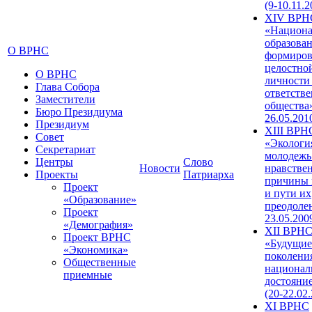
(9-10.11.2
XIV ВРН
«Национа
образован
О ВРНС
формиров
целостно
О ВРНС
личности
Глава Собора
ответств
Заместители
общества»
Бюро Президиума
26.05.201
Президиум
XIII ВРН
Совет
«Экологи
Секретариат
молодежь
Центры
Слово
Новости
нравстве
Проекты
Патриарха
причины 
Проект
и пути их
«Образование»
преодолен
Проект
23.05.200
«Демография»
XII ВРН
Проект ВРНС
«Будущие
«Экономика»
поколени
Общественные
национал
приемные
достояни
(20-22.02
XI ВРНС