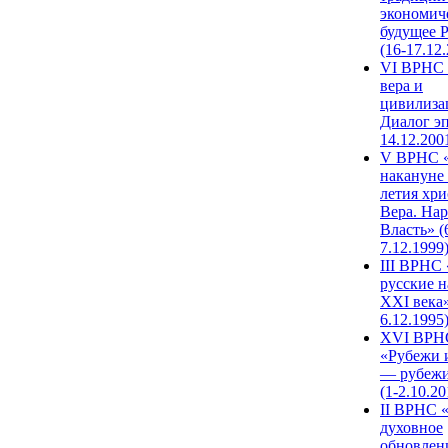
экономич
будущее 
(16-17.12
VI ВРНС 
вера и
цивилиза
Диалог эп
14.12.200
V ВРНС «
накануне 
летия хри
Вера. Нар
Власть» (
7.12.1999
III ВРНС 
русские н
XXI века»
6.12.1995
XVI ВРН
«Рубежи 
— рубежи
(1-2.10.20
II ВРНС 
духовное
обновлен