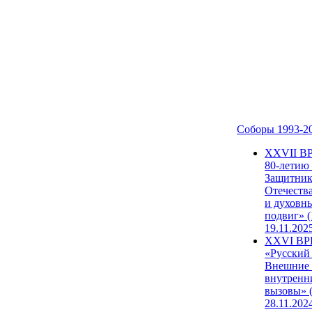
Соборы 1993-2
ХХVII В
80-летию
Защитни
Отечеств
и духовн
подвиг» (
19.11.202
XXVI В
«Русский
Внешние
внутренн
вызовы» (
28.11.202