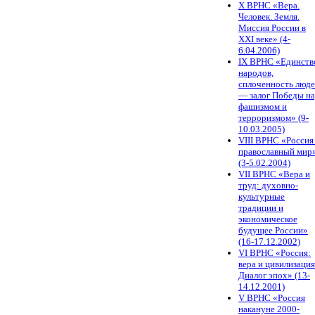
X ВРНС «Вера.
Человек. Земля.
Миссия России в
XXI веке» (4-
6.04.2006)
IX ВРНС «Единств
народов,
сплоченность люд
— залог Победы н
фашизмом и
терроризмом» (9-
10.03.2005)
VIII ВРНС «Россия
православный мир
(3-5.02.2004)
VII ВРНС «Вера и
труд: духовно-
культурные
традиции и
экономическое
будущее России»
(16-17.12.2002)
VI ВРНС «Россия:
вера и цивилизация
Диалог эпох» (13-
14.12.2001)
V ВРНС «Россия
накануне 2000-