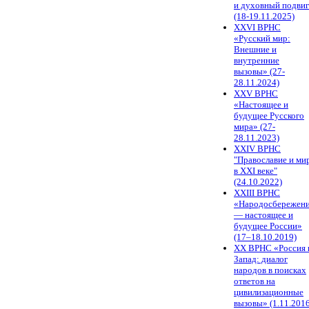
и духовный подви
(18-19.11.2025)
XXVI ВРНС
«Русский мир:
Внешние и
внутренние
вызовы» (27-
28.11.2024)
XXV ВРНС
«Настоящее и
будущее Русского
мира» (27-
28.11.2023)
XXIV ВРНС
"Православие и ми
в XXI веке"
(24.10.2022)
XXIII ВРНС
«Народосбережен
— настоящее и
будущее России»
(17–18.10.2019)
XX ВРНС «Россия 
Запад: диалог
народов в поисках
ответов на
цивилизационные
вызовы» (1.11.2016