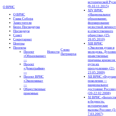
исторической Руси
(9-10.11.2015)
О ВРНС
XIV ВРНС
О ВРНС
«Национальное
Глава Собора
образование:
Заместители
формирование
Бюро Президиума
целостной личност
Президиум
и ответственного
Совет
общества» (25-
Секретариат
26.05.2010)
Центры
XIII ВРНС
Проекты
«Экология души и
Слово
Проект
Новости
молодежь. Духовн
Патриарха
«Образование»
нравственные
—
причины кризисов 
Проект
пути их
«Демография»
преодоления» (21-
—
23.05.2009)
Проект ВРНС
XII ВРНС «Будущи
«Экономика»
поколения —
—
национальное
Общественные
достояние России»
приемные
(20-22.02.2008)
XI ВРНС «Богатст
и бедность:
исторические
вызовы России» (5
7.03.2007)