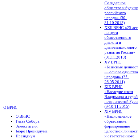
Солидарное
общество и будущ
российского
народа» (30-
31.10.2013)
XXII ВРНС «25 лет
по пути
общественного
диалога и
цивилизационного
развития России»
(01.11.2018)
XV ВРНС
«Базисные ценнос
— основа единства
народов» (25-
26.05.2011)
XIX ВРНС
«Наследие князя
Владимира и судь
исторической Руси
(9-10.11.2015)
О ВРНС
XIV ВРНС
О ВРНС
«Национальное
Глава Собора
образование:
Заместители
формирование
Бюро Президиума
целостной личност
Президиум
и ответственного