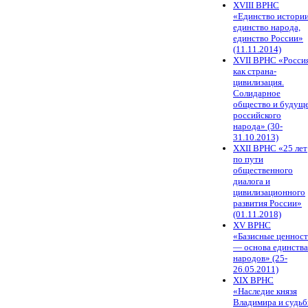
XVIII ВРНС
«Единство истории
единство народа,
единство России»
(11.11.2014)
XVII ВРНС «Росси
как страна-
цивилизация.
Солидарное
общество и будущ
российского
народа» (30-
31.10.2013)
XXII ВРНС «25 лет
по пути
общественного
диалога и
цивилизационного
развития России»
(01.11.2018)
XV ВРНС
«Базисные ценнос
— основа единства
народов» (25-
26.05.2011)
XIX ВРНС
«Наследие князя
Владимира и судь