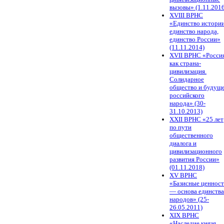
вызовы» (1.11.2016
XVIII ВРНС
«Единство истории
единство народа,
единство России»
(11.11.2014)
XVII ВРНС «Росси
как страна-
цивилизация.
Солидарное
общество и будущ
российского
народа» (30-
31.10.2013)
XXII ВРНС «25 лет
по пути
общественного
диалога и
цивилизационного
развития России»
(01.11.2018)
XV ВРНС
«Базисные ценнос
— основа единства
народов» (25-
26.05.2011)
XIX ВРНС
«Наследие князя