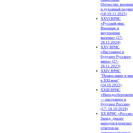
Отечества: военны
и духовный подви
(18-19.11.2025)
XXVI ВРНС
«Русский мир:
Внешние и
внутренние
вызовы» (27-
28.11.2024)
XXV ВРНС
«Настоящее и
будущее Русского
мира» (27-
28.11.2023)
XXIV ВРНС
"Православие и ми
в XXI веке"
(24.10.2022)
XXIII ВРНС
«Народосбережен
— настоящее и
будущее России»
(17–18.10.2019)
XX ВРНС «Россия 
Запад: диалог
народов в поисках
ответов на
цивилизационные