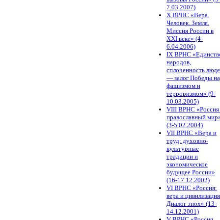
7.03.2007)
X ВРНС «Вера.
Человек. Земля.
Миссия России в
XXI веке» (4-
6.04.2006)
IX ВРНС «Единств
народов,
сплоченность люд
— залог Победы н
фашизмом и
терроризмом» (9-
10.03.2005)
VIII ВРНС «Россия
православный мир
(3-5.02.2004)
VII ВРНС «Вера и
труд: духовно-
культурные
традиции и
экономическое
будущее России»
(16-17.12.2002)
VI ВРНС «Россия:
вера и цивилизация
Диалог эпох» (13-
14.12.2001)
V ВРНС «Россия