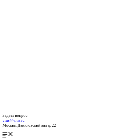
Задать вопрос
vrns@vrns.ru
Москва, Даниловский вал д. 22