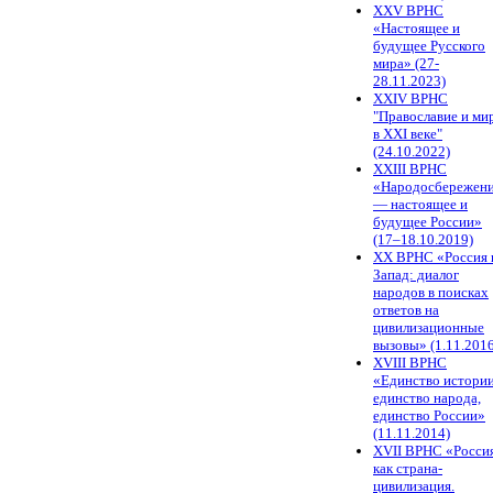
XXV ВРНС
«Настоящее и
будущее Русского
мира» (27-
28.11.2023)
XXIV ВРНС
"Православие и ми
в XXI веке"
(24.10.2022)
XXIII ВРНС
«Народосбережен
— настоящее и
будущее России»
(17–18.10.2019)
XX ВРНС «Россия 
Запад: диалог
народов в поисках
ответов на
цивилизационные
вызовы» (1.11.2016
XVIII ВРНС
«Единство истории
единство народа,
единство России»
(11.11.2014)
XVII ВРНС «Росси
как страна-
цивилизация.