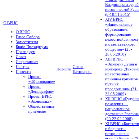
Владимира и судь
исторической Руси
(9-10.11.2015)
XIV ВРНС
О ВРНС
«Национальное
образование:
О ВРНС
формирование
Глава Собора
целостной личност
Заместители
и ответственного
Бюро Президиума
общества» (25-
Президиум
26.05.2010)
Совет
XIII ВРНС
Секретариат
«Экология души и
Центры
Слово
Новости
молодежь. Духовн
Проекты
Патриарха
нравственные
Проект
причины кризисов 
«Образование»
пути их
Проект
преодоления» (21-
«Демография»
23.05.2009)
Проект ВРНС
XII ВРНС «Будущи
«Экономика»
поколения —
Общественные
национальное
приемные
достояние России»
(20-22.02.2008)
XI ВРНС «Богатст
и бедность:
исторические
вызовы России» (5