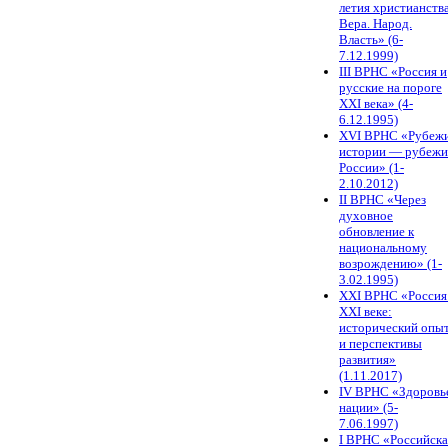
летия христианства
Вера. Народ.
Власть» (6-
7.12.1999)
III ВРНС «Россия и
русские на пороге
XXI века» (4-
6.12.1995)
XVI ВРНС «Рубеж
истории — рубежи
России» (1-
2.10.2012)
II ВРНС «Через
духовное
обновление к
национальному
возрождению» (1-
3.02.1995)
XХI ВРНС «Россия
XXI веке:
исторический опы
и перспективы
развития»
(1.11.2017)
IV ВРНС «Здоровь
нации» (5-
7.06.1997)
I ВРНС «Российска