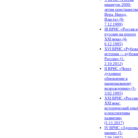
накануне 2000-
летия христианства
Вера. Народ.
Власть» (6-
7.12.1999)
III ВРНС «Россия и
русские на пороге
XXI века» (4-
6.12.1995)
XVI ВРНС «Рубеж
истории — рубежи
России» (1-
2.10.2012)
II ВРНС «Через
духовное
обновление к
национальному
возрождению» (1-
3.02.1995)
XХI ВРНС «Россия
XXI веке:
исторический опы
и перспективы
развития»
(1.11.2017)
IV ВРНС «Здоровь
нации» (5-
7.06.1997)