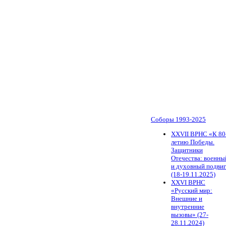
Соборы 1993-2025
ХХVII ВРНС «К 80
летию Победы.
Защитники
Отечества: военны
и духовный подви
(18-19.11.2025)
XXVI ВРНС
«Русский мир:
Внешние и
внутренние
вызовы» (27-
28.11.2024)