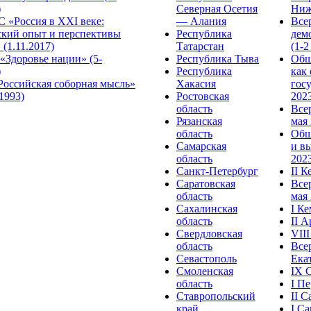
)
Северная Осетия
Ниж
 «Россия в XXI веке:
— Алания
Все
ский опыт и перспективы
Республика
дем
 (1.11.2017)
Татарстан
(1-2
«Здоровье нации» (5-
Республика Тыва
Общ
)
Республика
как
Российская соборная мысль»
Хакасия
гос
.1993)
Ростовская
2023
область
Все
Рязанская
мая 
область
Общ
Самарская
и в
область
2023
Санкт-Петербург
II 
Саратовская
Все
область
мая 
Сахалинская
I К
область
II 
Свердловская
VII
область
Все
Севастополь
Ека
Смоленская
IX 
область
I П
Ставропольский
II 
край
I С