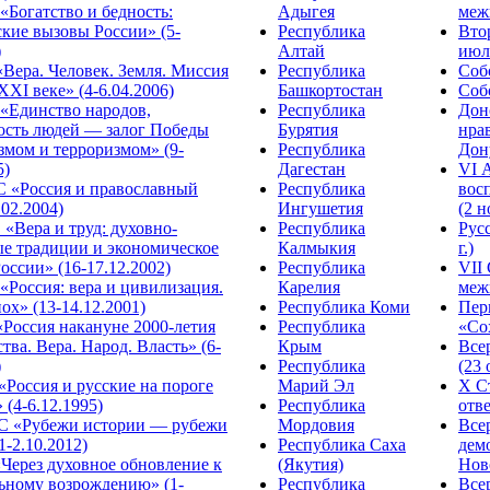
Богатство и бедность:
Адыгея
меж
кие вызовы России» (5-
Республика
Вто
)
Алтай
июля
Вера. Человек. Земля. Миссия
Республика
Собо
XXI веке» (4-6.04.2006)
Башкортостан
Собо
«Единство народов,
Республика
Дон
ость людей — залог Победы
Бурятия
нра
змом и терроризмом» (9-
Республика
Дону
5)
Дагестан
VI 
С «Россия и православный
Республика
вос
.02.2004)
Ингушетия
(2 н
«Вера и труд: духовно-
Республика
Рус
ые традиции и экономическое
Калмыкия
г.)
оссии» (16-17.12.2002)
Республика
VII
Россия: вера и цивилизация.
Карелия
меж
ох» (13-14.12.2001)
Республика Коми
Пер
Россия накануне 2000-летия
Республика
«Сох
тва. Вера. Народ. Власть» (6-
Крым
Все
)
Республика
(23 
«Россия и русские на пороге
Марий Эл
X С
 (4-6.12.1995)
Республика
отве
 «Рубежи истории — рубежи
Мордовия
Все
1-2.10.2012)
Республика Саха
дем
Через духовное обновление к
(Якутия)
Ново
ьному возрождению» (1-
Республика
Все