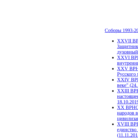
Соборы 1993-2
ХХVII ВР
Защитник
духовный 
XXVI ВРН
внутренни
XXV ВРНС
Русского 
XXIV ВРН
веке" (24
XXIII ВР
настоящее
18.10.201
XX ВРНС 
народов в
цивилиза
XVIII ВР
единство 
(11.11.201