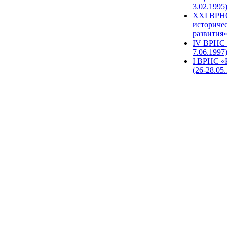
3.02.1995
XХI ВРНС
историче
развития»
IV ВРНС 
7.06.1997
I ВРНС «
(26-28.05