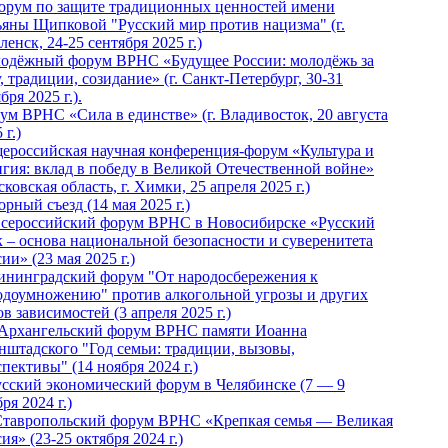
Форум по защите традиционных ценностей имени
ьяны Щипковой "Русский мир против нацизма" (г.
енск, 24-25 сентября 2025 г.)
одёжный форум ВРНС «Будущее России: молодёжь за
, традиции, созидание» (г. Санкт-Петербург, 30-31
бря 2025 г.).
ум ВРНС «Сила в единстве» (г. Владивосток, 20 августа
 г.)
ероссийская научная конференция-форум «Культура и
игия: вклад в победу в Великой Отечественной войне»
ковская область, г. Химки, 25 апреля 2025 г.)
рный съезд (14 мая 2025 г.)
 Всероссийский форум ВРНС в Новосибирске «Русский
к – основа национальной безопасности и суверенитета
ии» (23 мая 2025 г.)
ининградский форум "От народосбережения к
одоумножению" против алкогольной угрозы и других
в зависимостей (3 апреля 2025 г.)
 Архангельский форум ВРНС памяти Иоанна
нштадского "Год семьи: традиции, вызовы,
пективы" (14 ноября 2024 г.)
Русский экономический форум в Челябинске (7 — 9
ря 2024 г.)
Ставропольский форум ВРНС «Крепкая семья — Великая
ия» (23-25 октября 2024 г.)