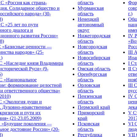
С «Россия как страна-
область
Фор
ция. Солидарное общество и
Мурманская
сов
оссийского народа» (30-
область
г.)
3)
Ненецкий
Общ
С «25 лет по пути
автономный
нац
нного диалога и
округ
име
ционного развития России»
Нижегородская
IV 
8)
область
«Во
«Базисные ценности —
Новгородская
Росс
инства народов» (25-
область
III
1)
Новосибирская
Иоа
 «Наследие князя Владимира
область
I С
исторической Руси» (9-
Омская область
II 
5)
Оренбургская
отве
С «Национальное
область
нояб
ние: формирование целостной
Орловская
III
 и ответственного общества»
область
русс
.2010)
Пензенская
IV 
С «Экология души и
область
цен
. Духовно-нравственные
Пермский край
дека
кризисов и пути их
Приморский
V С
ия» (21-23.05.2009)
край
2017
 «Будущие поколения —
Псковская
VI 
ное достояние России» (20-
область
люде
8)
Республика
VII