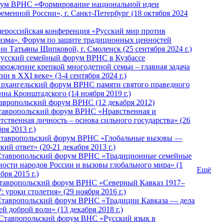
ум ВРНС «Формирование национальной идеи
ременной России», г. Санкт-Петербург (18 октября 2024
ероссийская конференция «Русский мир против
изма». Форум по защите традиционных ценностей
ни Татьяны Щипковой, г. Смоленск (25 сентября 2024 г.)
Русский семейный форум ВРНС в Кузбассе
зрождение крепкой многодетной семьи – главная задача
ии в XXI веке» (3-4 сентября 2024 г.)
 Архангельский форум ВРНС памяти святого праведного
нна Кронштадского (14 ноября 2019 г.)
тавропольский форум ВРНС (12 декабря 2012)
Ставропольский форум ВРНС «Нравственная и
тственная личность – основа сильного государства» (26
ря 2013 г.)
 Ставропольский форум ВРНС «Глобальные вызовы —
кий ответ» (20-21 декабря 2013 г.)
Ставропольский форум ВРНС «Традиционные семейные
ности народов России и вызовы глобального мира» (1
Ещё
бря 2015 г.)
тавропольский форум ВРНС «Северный Кавказ 1917–
: уроки столетия» (29 ноября 2016 г.)
Ставропольский форум ВРНС «Традиции Кавказа — дела
й доброй воли» (13 декабря 2018 г.)
 Ставропольский форум ВHС «Русский язык в