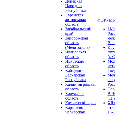
Донецкая
Народная
Республика
Еврейская
автономная
ФОРУМЫ
область
Забайкальский
I М
край
Рос
Запорожская
меж
область
Волг
(Мелитополь)
Кру
Ивановская
пут
область
(г. 
Иркутская
Мол
область
ист
Кабардино-
Твер
Балкарская
Меж
Республика
окк
Калининградская
Росс
область
Соб
Калужская
ВРН
область
(11 
Камчатский край
XII
Карачаево-
отв
Черкесская
15-1