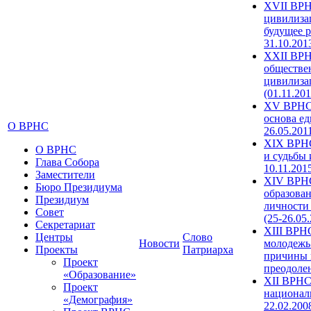
XVII ВРН
цивилиза
будущее р
31.10.201
XXII ВРН
обществе
цивилиза
(01.11.201
XV ВРНС 
основа ед
О ВРНС
26.05.201
XIX ВРНС
О ВРНС
и судьбы 
Глава Собора
10.11.201
Заместители
XIV ВРН
Бюро Президиума
образова
Президиум
личности
Совет
(25-26.05
Секретариат
XIII ВРН
Центры
Слово
Новости
молодежь
Проекты
Патриарха
причины 
Проект
преодолен
«Образование»
XII ВРНС
Проект
националь
«Демография»
22.02.200