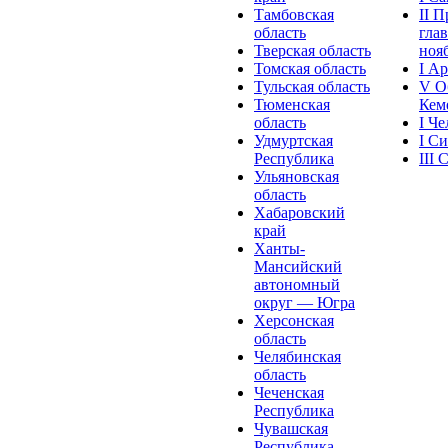
Тамбовская
II 
область
глав
Тверская область
нояб
Томская область
I А
Тульская область
V О
Тюменская
Кеме
область
I Ч
Удмуртская
I С
Республика
III
Ульяновская
область
Хабаровский
край
Ханты-
Мансийский
автономный
округ — Югра
Херсонская
область
Челябинская
область
Чеченская
Республика
Чувашская
Рeспублика