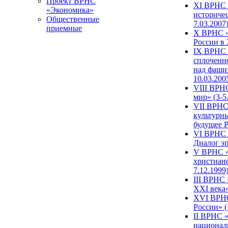
Проект ВРНС
XI ВРНС «
«Экономика»
историчес
Общественные
7.03.2007
приемные
X ВРНС «
России в 
IX ВРНС 
сплоченн
над фаши
10.03.200
VIII ВРН
мир» (3-5
VII ВРНС 
культурн
будущее Р
VI ВРНС «
Диалог эп
V ВРНС «
христианс
7.12.1999
III ВРНС 
XXI века»
XVI ВРНС
России» (
II ВРНС «
национал