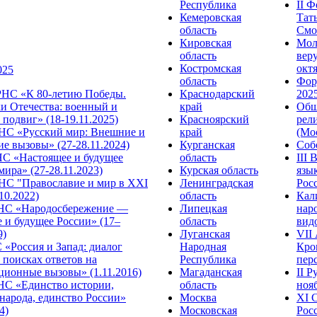
Республика
II 
Кемеровская
Тат
область
Смол
Кировская
Мол
область
веру
Костромская
октя
025
область
Фор
НС «К 80-летию Победы.
Краснодарский
2025
и Отечества: военный и
край
Общ
подвиг» (18-19.11.2025)
Красноярский
рел
С «Русский мир: Внешние и
край
(Мос
е вызовы» (27-28.11.2024)
Курганская
Собо
 «Настоящее и будущее
область
III
мира» (27-28.11.2023)
Курская область
язы
С "Православие и мир в XXI
Ленинградская
Росс
.10.2022)
область
Кал
НС «Народосбережение —
Липецкая
нар
 и будущее России» (17–
область
видо
9)
Луганская
VII
«Россия и Запад: диалог
Народная
Кро
 поисках ответов на
Республика
перс
ционные вызовы» (1.11.2016)
Магаданская
II 
НС «Единство истории,
область
нояб
народа, единство России»
Москва
ХI 
4)
Московская
Росс