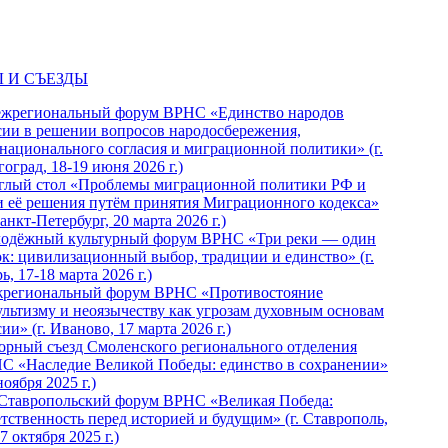
 И СЪЕЗДЫ
ежрегиональный форум ВРНС «Единство народов
сии в решении вопросов народосбережения,
национального согласия и миграционной политики» (г.
оград, 18-19 июня 2026 г.)
глый стол «Проблемы миграционной политики РФ и
и её решения путём принятия Миграционного кодекса»
Санкт-Петербург, 20 марта 2026 г.)
одёжный культурный форум ВРНС «Три реки — один
ок: цивилизационный выбор, традиции и единство» (г.
ь, 17-18 марта 2026 г.)
региональный форум ВРНС «Противостояние
ультизму и неоязычеству как угрозам духовным основам
ии» (г. Иваново, 17 марта 2026 г.)
орный съезд Смоленского регионального отделения
С «Наследие Великой Победы: единство в сохранении»
ноября 2025 г.)
 Ставропольский форум ВРНС «Великая Победа:
етственность перед историей и будущим» (г. Ставрополь,
7 октября 2025 г.)