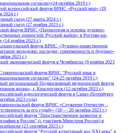
национальном согласии»(24 октября 2019 г.)
рой всероссийский форум ВРНС «Русский мир» (29
 2024 г.)
рный съезд (27 марта 2024 г.)
рный съезд (27 ноября 2023 г.)
ской форум ВРНС «Патриотизм и основы духовно-
вственных ценностей: Русский выбор» в Ростове-на-
 (14 ноября 2023 г.)
Архангельский форум ВРНС «Духовно-нравственное
питание молодежи: наследие, современность и будущее»
оября 2023 г.)
ский экономический форум в Челябинске (9 ноября 2023
 Ставропольский форум ВРНС “Русский язык в
национальном согласии” (24-25 октября 2019 г.)
вый региональный Подмосковный медицинский форум
раним жизнь», г. Красногорск (12 октября 2023 г.)
российский идеологический форум в Санкт-Петербурге
октября 2023 года)
тавропольский форум ВРНС «Служение Отечеству –
тственность за его судьбу» (18 — 20 октября 2023 г.)
российский форум "Пространственное развитие и
ография в России" (с участием Минстроя России) в
сибирске (23 сентября 2023 г.)
российский форум "Русский культурный код XXI века" в