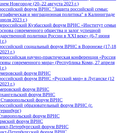
нем Новгороде (20–22 августа 2023 г.)
российский форум ВРНС "Защита российской семьи:
ографическая и миграционная политика" в Калиниграде
 июля 2023 г.)
ероссийский Кузбасский форум ВРНС «Институт семьи
 основа современного общества и залог успешной
ударственной политики России в ХХI веке» (6-7 июня
 г.)
российский социальный форум ВРНС в Воронеже (17-18
2023 г.)
ероссийская научно-практическая конференция «Россия
ызовы современного мира» (Республика Коми, 27 апреля
 г.)
Кемеровский форум ВРНС
российский форум ВРНС «Русский мир» в Луганске (12
2023 г.)
емеровский форум ВРНС
Архангельский форум ВРНС
I Ставропольский форум ВРНС
российский образовательный форум ВРНС (г.
теринбург)
Ставропольский форум ВРНС
ермский форум ВРНС
Санкт-Петербургский форум ВРНС
анкт-Петербургский форум ВРНС