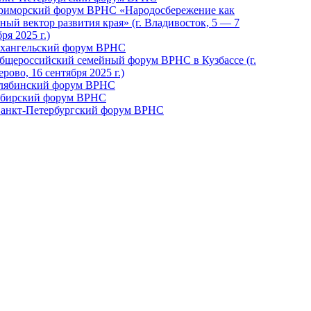
Приморский форум ВРНС «Народосбережение как
ный вектор развития края» (г. Владивосток, 5 — 7
ря 2025 г.)
рхангельский форум ВРНС
бщероссийский семейный форум ВРНС в Кузбассе (г.
рово, 16 сентября 2025 г.)
елябинский форум ВРНС
ибирский форум ВРНС
 Санкт-Петербургский форум ВРНС