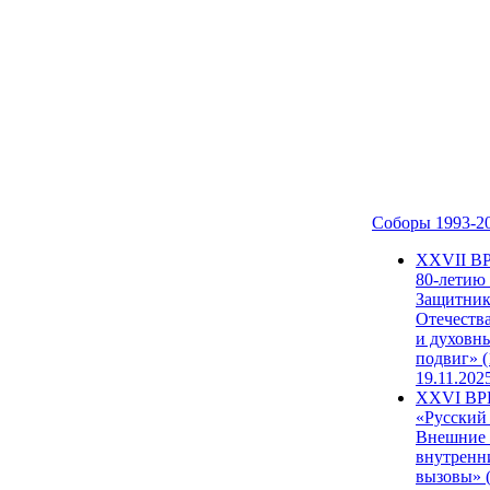
Соборы 1993-2
ХХVII В
80-летию
Защитни
Отечеств
и духовн
подвиг» (
19.11.202
XXVI В
«Русский
Внешние
внутренн
вызовы» (