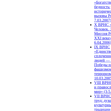
«Богатств
бедность:
историче
вызовы Ро
7.03.2007
X ВРНС «
Человек. 
Миссия Р
XXI веке»
6.04.2006
IX ВРНС
«Единств
сплоченн
людей — 
Победы н
фашизмом
терроризм
10.03.200
VIII ВРН
и правос
мир» (3-5
VII ВРНС
труд: дух
культурн
традиции