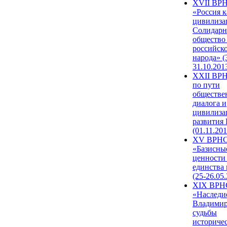
XVII ВР
«Россия к
цивилиза
Солидарн
общество
российск
народа» (
31.10.201
XXII ВРН
по пути
обществе
диалога и
цивилиза
развития
(01.11.201
XV ВРН
«Базисны
ценности
единства
(25-26.05.
XIX ВРН
«Наследи
Владимир
судьбы
историче