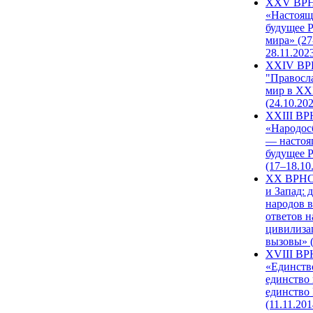
XXV ВР
«Настоящ
будущее 
мира» (27
28.11.202
XXIV В
"Правосл
мир в XXI
(24.10.20
XXIII В
«Народос
— настоя
будущее 
(17–18.10
XX ВРНС
и Запад: 
народов в
ответов н
цивилиза
вызовы» (
XVIII В
«Единств
единство 
единство
(11.11.201