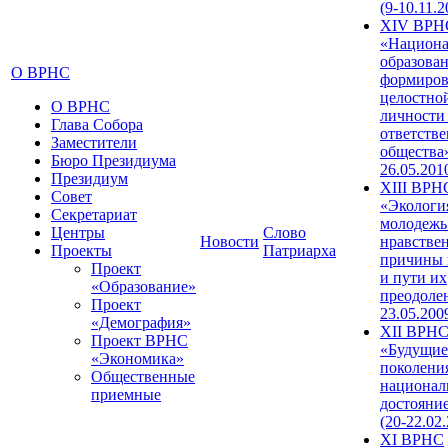
(9-10.11.2
XIV ВРН
«Национа
образован
О ВРНС
формиров
целостно
О ВРНС
личности
Глава Собора
ответств
Заместители
общества»
Бюро Президиума
26.05.201
Президиум
XIII ВРН
Совет
«Экологи
Секретариат
молодежь
Центры
Слово
Новости
нравстве
Проекты
Патриарха
причины 
Проект
и пути их
«Образование»
преодолен
Проект
23.05.200
«Демография»
XII ВРН
Проект ВРНС
«Будущие
«Экономика»
поколени
Общественные
национал
приемные
достояни
(20-22.02
XI ВРНС