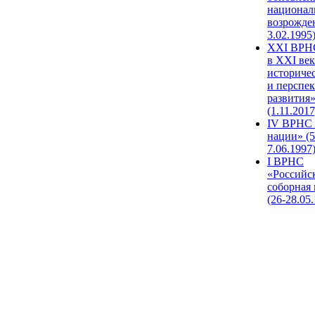
национал
возрожде
3.02.1995
XХI ВРНС
в XXI век
историче
и перспе
развития
(1.11.2017
IV ВРНС 
нации» (5
7.06.1997
I ВРНС
«Российс
соборная
(26-28.05