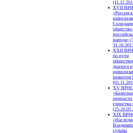
(11.11.201
XVII ВР
«Россия к
цивилиза
Солидарн
общество
российск
народа» (
31.10.201
XXII ВРН
по пути
обществе
диалога и
цивилиза
развития
(01.11.201
XV ВРН
«Базисны
ценности
единства
(25-26.05.
XIX ВРН
«Наследи
Владимир
судьбы