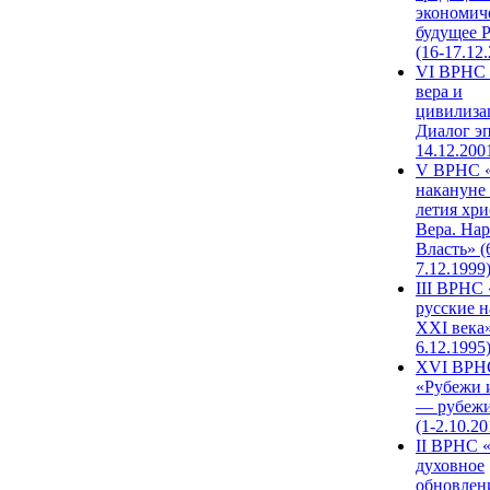
экономич
будущее 
(16-17.12
VI ВРНС 
вера и
цивилиза
Диалог эп
14.12.200
V ВРНС «
накануне 
летия хри
Вера. Нар
Власть» (
7.12.1999
III ВРНС 
русские н
XXI века»
6.12.1995
XVI ВРН
«Рубежи 
— рубежи
(1-2.10.20
II ВРНС 
духовное
обновлен