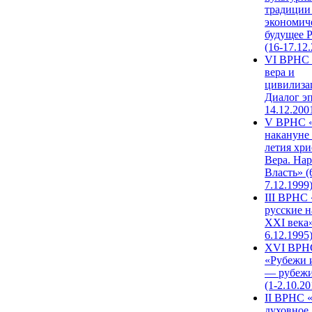
традиции
экономич
будущее 
(16-17.12
VI ВРНС 
вера и
цивилиза
Диалог эп
14.12.200
V ВРНС «
накануне 
летия хри
Вера. Нар
Власть» (
7.12.1999
III ВРНС 
русские н
XXI века»
6.12.1995
XVI ВРН
«Рубежи 
— рубежи
(1-2.10.20
II ВРНС 
духовное