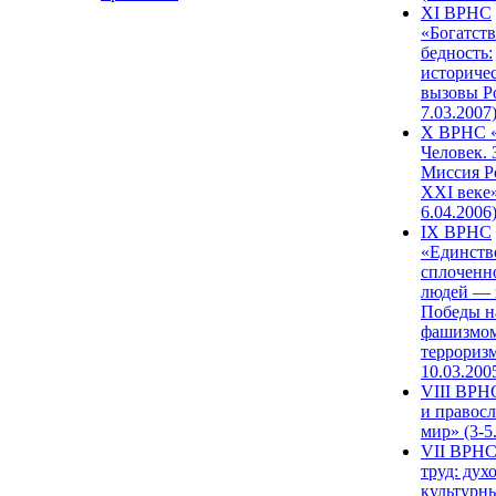
XI ВРНС
«Богатств
бедность:
историче
вызовы Ро
7.03.2007
X ВРНС «
Человек. 
Миссия Р
XXI веке»
6.04.2006
IX ВРНС
«Единств
сплоченн
людей — 
Победы н
фашизмом
терроризм
10.03.200
VIII ВРН
и правос
мир» (3-5
VII ВРНС
труд: дух
культурн