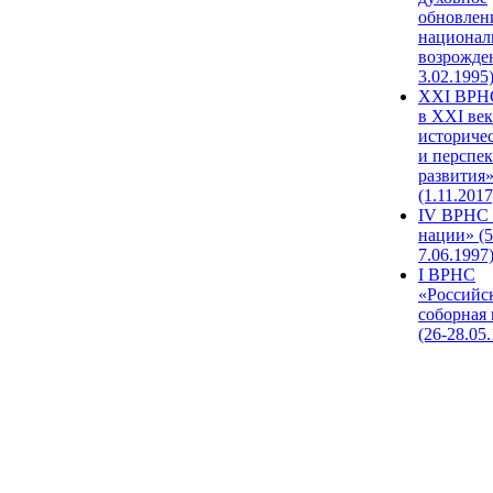
обновлен
национал
возрожде
3.02.1995
XХI ВРНС
в XXI век
историче
и перспе
развития
(1.11.2017
IV ВРНС 
нации» (5
7.06.1997
I ВРНС
«Российс
соборная
(26-28.05