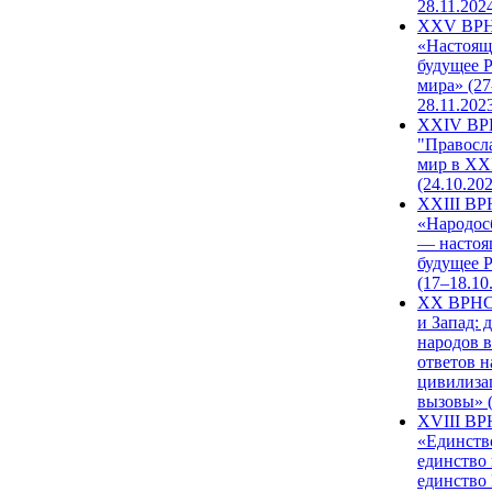
28.11.202
XXV ВР
«Настоящ
будущее 
мира» (27
28.11.202
XXIV В
"Правосл
мир в XXI
(24.10.20
XXIII В
«Народос
— настоя
будущее 
(17–18.10
XX ВРНС
и Запад: 
народов в
ответов н
цивилиза
вызовы» (
XVIII В
«Единств
единство 
единство