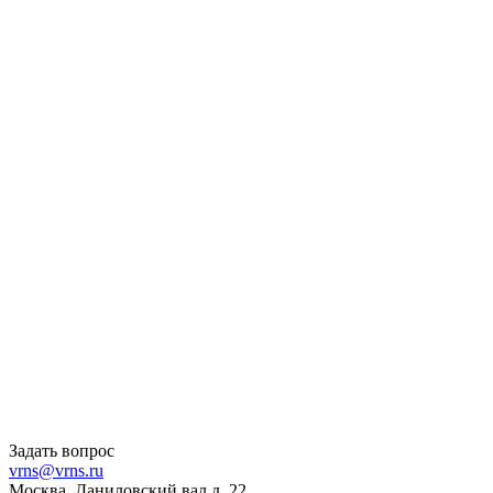
Задать вопрос
vrns@vrns.ru
Москва, Даниловский вал д. 22