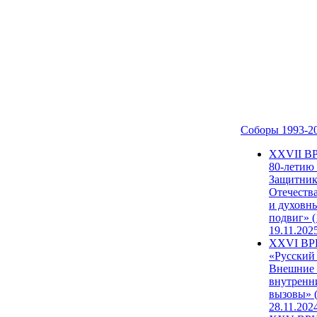
Соборы 1993-2
ХХVII В
80-летию
Защитни
Отечеств
и духовн
подвиг» (
19.11.202
XXVI В
«Русский
Внешние
внутренн
вызовы» (
28.11.202