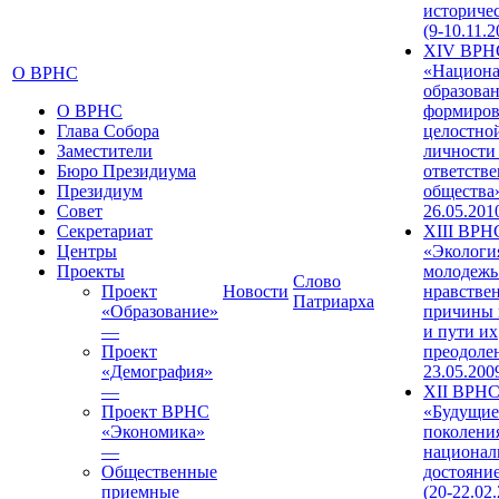
историче
(9-10.11.2
XIV ВРН
«Национа
О ВРНС
образован
О ВРНС
формиров
Глава Собора
целостно
Заместители
личности
Бюро Президиума
ответств
Президиум
общества»
Совет
26.05.201
Секретариат
XIII ВРН
Центры
«Экологи
Проекты
молодежь
Слово
Проект
Новости
нравстве
Патриарха
«Образование»
причины 
—
и пути их
Проект
преодолен
«Демография»
23.05.200
—
XII ВРН
Проект ВРНС
«Будущие
«Экономика»
поколени
—
национал
Общественные
достояни
приемные
(20-22.02