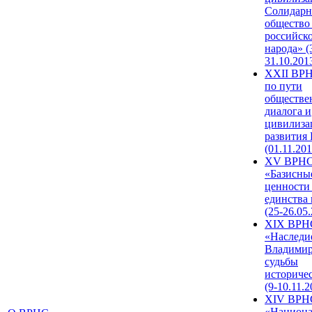
Солидарн
общество
российск
народа» (
31.10.201
XXII ВРН
по пути
обществе
диалога и
цивилиза
развития
(01.11.201
XV ВРН
«Базисны
ценности
единства
(25-26.05.
XIX ВРН
«Наследи
Владимир
судьбы
историче
(9-10.11.2
XIV ВРН
«Национа