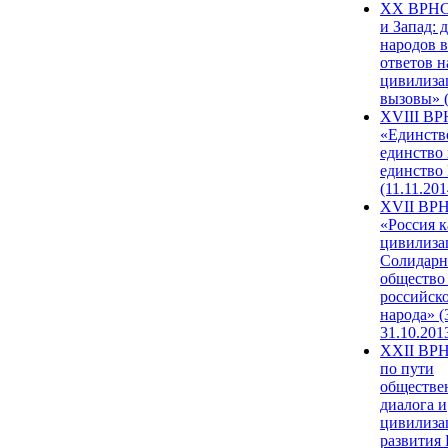
XX ВРНС
и Запад: 
народов в
ответов н
цивилиза
вызовы» (
XVIII В
«Единств
единство 
единство
(11.11.201
XVII ВР
«Россия к
цивилиза
Солидарн
общество
российск
народа» (
31.10.201
XXII ВРН
по пути
обществе
диалога и
цивилиза
развития