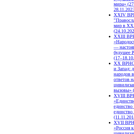
мира» (27
28.11.202
XXIV В
"Правосл
мир в XXI
(24.10.20
XXIII В
«Народос
— настоя
будущее 
(17–18.10
XX ВРНС
и Запад: 
народов в
ответов н
цивилиза
вызовы» (
XVIII В
«Единств
единство 
единство
(11.11.201
XVII ВР
«Россия к
цивилиза