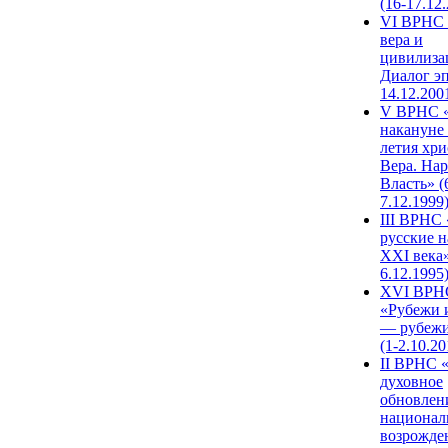
(16-17.12
VI ВРНС 
вера и
цивилиза
Диалог эп
14.12.200
V ВРНС «
накануне 
летия хри
Вера. Нар
Власть» (
7.12.1999
III ВРНС 
русские н
XXI века»
6.12.1995
XVI ВРН
«Рубежи 
— рубежи
(1-2.10.20
II ВРНС 
духовное
обновлен
национал
возрожде