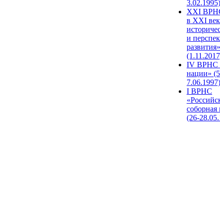
3.02.1995
XХI ВРНС
в XXI век
историче
и перспе
развития
(1.11.2017
IV ВРНС 
нации» (5
7.06.1997
I ВРНС
«Российс
соборная
(26-28.05