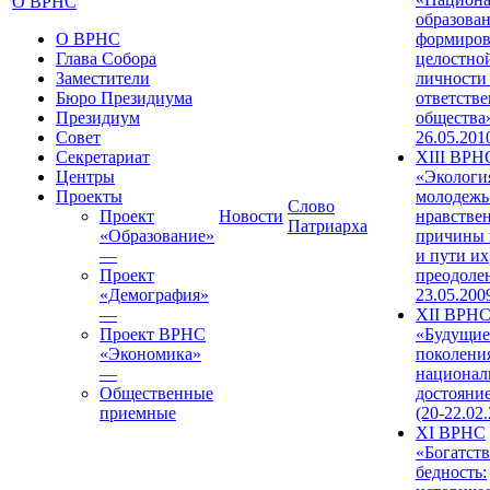
О ВРНС
образован
О ВРНС
формиров
Глава Собора
целостно
Заместители
личности
Бюро Президиума
ответств
Президиум
общества»
Совет
26.05.201
Секретариат
XIII ВРН
Центры
«Экологи
Проекты
молодежь
Слово
Проект
Новости
нравстве
Патриарха
«Образование»
причины 
—
и пути их
Проект
преодолен
«Демография»
23.05.200
—
XII ВРН
Проект ВРНС
«Будущие
«Экономика»
поколени
—
национал
Общественные
достояни
приемные
(20-22.02
XI ВРНС
«Богатств
бедность: