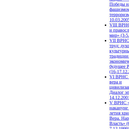
Победы н
фашизмом
терроризм
10.03.200
VIII ВРН
и правос
мир» (3-5
VII ВРНС
труд: дух
культурн
традиции
экономич
будущее 
(16-17.12
VI ВРНС 
вера и
цивилиза
Диалог эп
14.12.200
V ВРНС «
накануне 
летия хри
Вера. Нар
Власть» (
7.12.1999