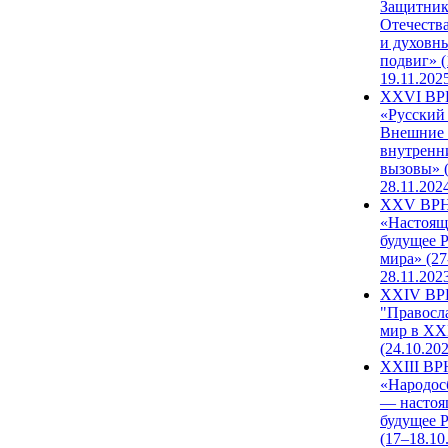
Защитни
Отечеств
и духовн
подвиг» (
19.11.202
XXVI В
«Русский
Внешние
внутренн
вызовы» (
28.11.202
XXV ВР
«Настоящ
будущее 
мира» (27
28.11.202
XXIV В
"Правосл
мир в XXI
(24.10.20
XXIII В
«Народос
— настоя
будущее 
(17–18.10