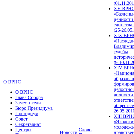
(01.11.201
XV ВРН
«Базисны
ценности
единства
(25-26.05.
XIX ВРН
«Наследи
Владимир
судьбы
историче
(9-10.11.2
XIV ВРН
«Национа
образован
О ВРНС
формиров
целостно
О ВРНС
личности
Глава Собора
ответств
Заместители
общества»
Бюро Президиума
26.05.201
Президиум
XIII ВРН
Совет
«Экологи
Секретариат
молодежь
Центры
Слово
Новости
нравстве