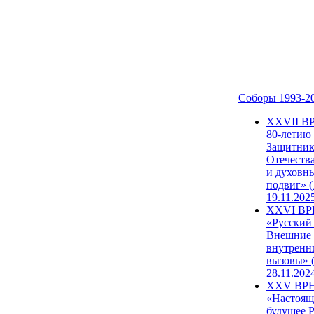
Соборы 1993-2
ХХVII В
80-летию
Защитни
Отечеств
и духовн
подвиг» (
19.11.202
XXVI В
«Русский
Внешние
внутренн
вызовы» (
28.11.202
XXV ВР
«Настоящ
будущее 