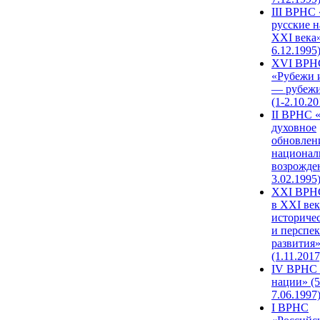
III ВРНС 
русские н
XXI века»
6.12.1995
XVI ВРН
«Рубежи 
— рубежи
(1-2.10.20
II ВРНС 
духовное
обновлен
национал
возрожде
3.02.1995
XХI ВРНС
в XXI век
историче
и перспе
развития
(1.11.2017
IV ВРНС 
нации» (5
7.06.1997
I ВРНС