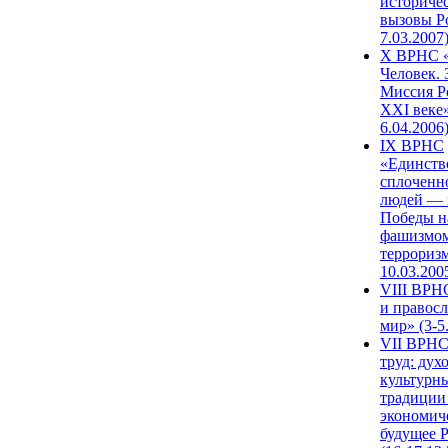
историче
вызовы Ро
7.03.2007
X ВРНС «
Человек. 
Миссия Р
XXI веке»
6.04.2006
IX ВРНС
«Единств
сплоченн
людей — 
Победы н
фашизмом
терроризм
10.03.200
VIII ВРН
и правос
мир» (3-5
VII ВРНС
труд: дух
культурн
традиции
экономич
будущее 