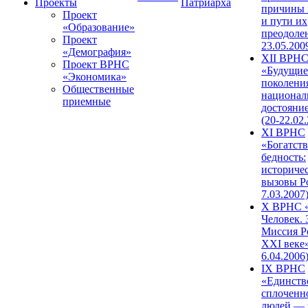
Проекты
Патриарха
причины 
Проект
и пути их
«Образование»
преодолен
Проект
23.05.200
«Демография»
XII ВРН
Проект ВРНС
«Будущие
«Экономика»
поколени
Общественные
национал
приемные
достояни
(20-22.02
XI ВРНС
«Богатств
бедность:
историче
вызовы Ро
7.03.2007
X ВРНС «
Человек. 
Миссия Р
XXI веке»
6.04.2006
IX ВРНС
«Единств
сплоченн
людей — 