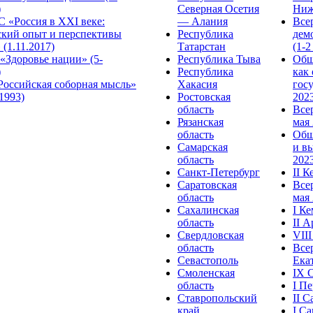
)
Северная Осетия
Ниж
 «Россия в XXI веке:
— Алания
Все
ский опыт и перспективы
Республика
дем
 (1.11.2017)
Татарстан
(1-2
«Здоровье нации» (5-
Республика Тыва
Общ
)
Республика
как
Российская соборная мысль»
Хакасия
гос
.1993)
Ростовская
2023
область
Все
Рязанская
мая 
область
Общ
Самарская
и в
область
2023
Санкт-Петербург
II 
Саратовская
Все
область
мая 
Сахалинская
I К
область
II 
Свердловская
VII
область
Все
Севастополь
Ека
Смоленская
IX 
область
I П
Ставропольский
II 
край
I С