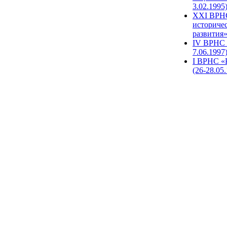
3.02.1995
XХI ВРНС
историче
развития»
IV ВРНС 
7.06.1997
I ВРНС «
(26-28.05