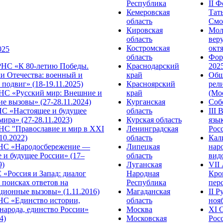
Республика
II 
Кемеровская
Тат
область
Смол
Кировская
Мол
область
веру
Костромская
октя
025
область
Фор
НС «К 80-летию Победы.
Краснодарский
2025
и Отечества: военный и
край
Общ
подвиг» (18-19.11.2025)
Красноярский
рел
С «Русский мир: Внешние и
край
(Мос
е вызовы» (27-28.11.2024)
Курганская
Собо
 «Настоящее и будущее
область
III
мира» (27-28.11.2023)
Курская область
язы
С "Православие и мир в XXI
Ленинградская
Росс
.10.2022)
область
Кал
НС «Народосбережение —
Липецкая
нар
 и будущее России» (17–
область
видо
9)
Луганская
VII
«Россия и Запад: диалог
Народная
Кро
 поисках ответов на
Республика
перс
ционные вызовы» (1.11.2016)
Магаданская
II 
НС «Единство истории,
область
нояб
народа, единство России»
Москва
ХI 
4)
Московская
Росс