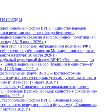
 И СЪЕЗДЫ
ежрегиональный форум ВРНС «Единство народов
сии в решении вопросов народосбережения,
национального согласия и миграционной политики» (г.
оград, 18-19 июня 2026 г.)
глый стол «Проблемы миграционной политики РФ и
и её решения путём принятия Миграционного кодекса»
Санкт-Петербург, 20 марта 2026 г.)
одёжный культурный форум ВРНС «Три реки — один
ок: цивилизационный выбор, традиции и единство» (г.
ь, 17-18 марта 2026 г.)
региональный форум ВРНС «Противостояние
ультизму и неоязычеству как угрозам духовным основам
ии» (г. Иваново, 17 марта 2026 г.)
орный съезд Смоленского регионального отделения
С «Наследие Великой Победы: единство в сохранении»
ноября 2025 г.)
 Ставропольский форум ВРНС «Великая Победа:
етственность перед историей и будущим» (г. Ставрополь,
7 октября 2025 г.)