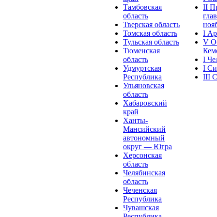
Тамбовская
II 
область
глав
Тверская область
нояб
Томская область
I А
Тульская область
V О
Тюменская
Кеме
область
I Ч
Удмуртская
I С
Республика
III
Ульяновская
область
Хабаровский
край
Ханты-
Мансийский
автономный
округ — Югра
Херсонская
область
Челябинская
область
Чеченская
Республика
Чувашская
Рeспублика