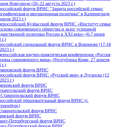
нем Новгороде (20–22 августа 2023 г.)
российский форум ВРНС "Защита российской семьи:
ографическая и миграционная политика" в Калиниграде
 июля 2023 г.)
ероссийский Кузбасский форум ВРНС «Институт семьи
 основа современного общества и залог успешной
ударственной политики России в ХХI веке» (6-7 июня
 г.)
российский социальный форум ВРНС в Воронеже (17-18
2023 г.)
ероссийская научно-практическая конференция «Россия
ызовы современного мира» (Республика Коми, 27 апреля
 г.)
Кемеровский форум ВРНС
российский форум ВРНС «Русский мир» в Луганске (12
2023 г.)
емеровский форум ВРНС
Архангельский форум ВРНС
I Ставропольский форум ВРНС
российский образовательный форум ВРНС (г.
теринбург)
Ставропольский форум ВРНС
ермский форум ВРНС
Санкт-Петербургский форум ВРНС
анкт-Петербургский форум ВРНС