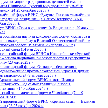
Форум по защите традиционных ценностей имени
ьяны Щипковой "Русский мир против нацизма" (г.
енск, 24-25 сентября 2025 г.)
одёжный форум ВРНС «Будущее России: молодёжь за
, традиции, созидание» (г. Санкт-Петербург, 30-31
бря 2025 г.).
ум ВРНС «Сила в единстве» (г. Владивосток, 20 августа
 г.)
ероссийская научная конференция-форум «Культура и
игия: вклад в победу в Великой Отечественной войне»
ковская область, г. Химки, 25 апреля 2025 г.)
рный съезд (14 мая 2025 г.)
 Всероссийский форум ВРНС в Новосибирске «Русский
к – основа национальной безопасности и суверенитета
ии» (23 мая 2025 г.)
ининградский форум "От народосбережения к
одоумножению" против алкогольной угрозы и других
в зависимостей (3 апреля 2025 г.)
 Архангельский форум ВРНС памяти Иоанна
нштадского "Год семьи: традиции, вызовы,
пективы" (14 ноября 2024 г.)
Русский экономический форум в Челябинске (7 — 9
ря 2024 г.)
Ставропольский форум ВРНС «Крепкая семья — Великая
ия» (23-25 октября 2024 г.)