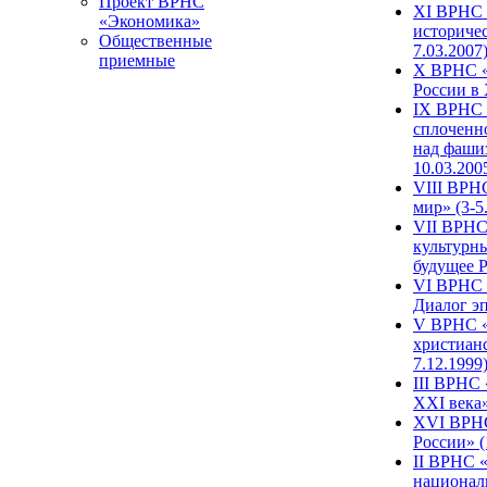
Проект ВРНС
XI ВРНС «
«Экономика»
историчес
Общественные
7.03.2007
приемные
X ВРНС «
России в 
IX ВРНС 
сплоченн
над фаши
10.03.200
VIII ВРН
мир» (3-5
VII ВРНС 
культурн
будущее Р
VI ВРНС «
Диалог эп
V ВРНС «
христианс
7.12.1999
III ВРНС 
XXI века»
XVI ВРНС
России» (
II ВРНС «
национал