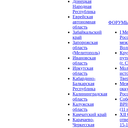
Донецкая
Народная
Республика
Еврейская
автономная
ФОРУМЫ
область
Забайкальский
I М
край
Рос
Запорожская
меж
область
Волг
(Мелитополь)
Кру
Ивановская
пут
область
(г. 
Иркутская
Мол
область
ист
Кабардино-
Твер
Балкарская
Меж
Республика
окк
Калининградская
Росс
область
Соб
Калужская
ВРН
область
(11 
Камчатский край
XII
Карачаево-
отв
Черкесская
15-1