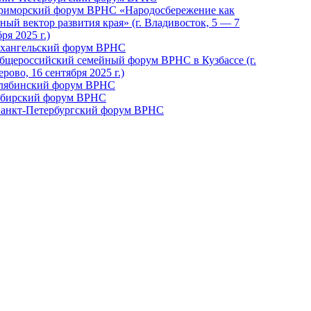
Приморский форум ВРНС «Народосбережение как
ный вектор развития края» (г. Владивосток, 5 — 7
ря 2025 г.)
рхангельский форум ВРНС
бщероссийский семейный форум ВРНС в Кузбассе (г.
рово, 16 сентября 2025 г.)
елябинский форум ВРНС
ибирский форум ВРНС
 Санкт-Петербургский форум ВРНС