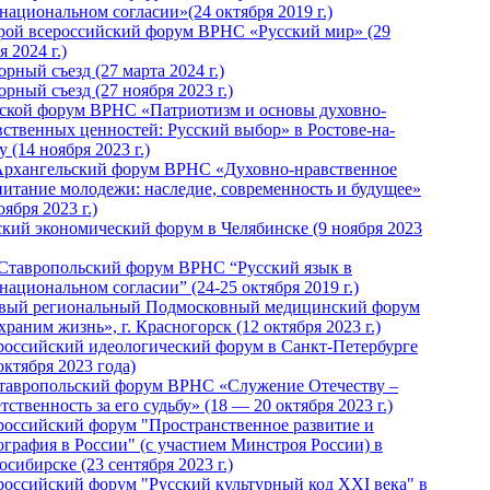
национальном согласии»(24 октября 2019 г.)
рой всероссийский форум ВРНС «Русский мир» (29
 2024 г.)
рный съезд (27 марта 2024 г.)
рный съезд (27 ноября 2023 г.)
ской форум ВРНС «Патриотизм и основы духовно-
вственных ценностей: Русский выбор» в Ростове-на-
 (14 ноября 2023 г.)
Архангельский форум ВРНС «Духовно-нравственное
питание молодежи: наследие, современность и будущее»
оября 2023 г.)
ский экономический форум в Челябинске (9 ноября 2023
 Ставропольский форум ВРНС “Русский язык в
национальном согласии” (24-25 октября 2019 г.)
вый региональный Подмосковный медицинский форум
раним жизнь», г. Красногорск (12 октября 2023 г.)
российский идеологический форум в Санкт-Петербурге
октября 2023 года)
тавропольский форум ВРНС «Служение Отечеству –
тственность за его судьбу» (18 — 20 октября 2023 г.)
российский форум "Пространственное развитие и
ография в России" (с участием Минстроя России) в
сибирске (23 сентября 2023 г.)
российский форум "Русский культурный код XXI века" в