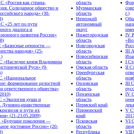
С «Россия как страна-
область
Фор
ция. Солидарное общество и
Мурманская
сов
оссийского народа» (30-
область
г.)
3)
Ненецкий
Общ
С «25 лет по пути
автономный
нац
нного диалога и
округ
име
ционного развития России»
Нижегородская
IV 
8)
область
«Во
«Базисные ценности —
Новгородская
Росс
инства народов» (25-
область
III
1)
Новосибирская
Иоа
 «Наследие князя Владимира
область
I С
исторической Руси» (9-
Омская область
II 
5)
Оренбургская
отве
С «Национальное
область
нояб
ние: формирование целостной
Орловская
III
 и ответственного общества»
область
русс
.2010)
Пензенская
IV 
С «Экология души и
область
цен
. Духовно-нравственные
Пермский край
дека
кризисов и пути их
Приморский
V С
ия» (21-23.05.2009)
край
2017
 «Будущие поколения —
Псковская
VI 
ное достояние России» (20-
область
люде
8)
Республика
VII