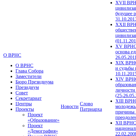
XVII ВРН
цивилиза
будущее р
31.10.201
XXII ВРН
обществе
цивилиза
(01.11.201
XV ВРНС 
основа ед
О ВРНС
26.05.201
XIX ВРНС
О ВРНС
и судьбы 
Глава Собора
10.11.201
Заместители
XIV ВРН
Бюро Президиума
образова
Президиум
личности
Совет
(25-26.05
Секретариат
XIII ВРН
Центры
Слово
Новости
молодежь
Проекты
Патриарха
причины 
Проект
преодолен
«Образование»
XII ВРНС
Проект
националь
«Демография»
22.02.200