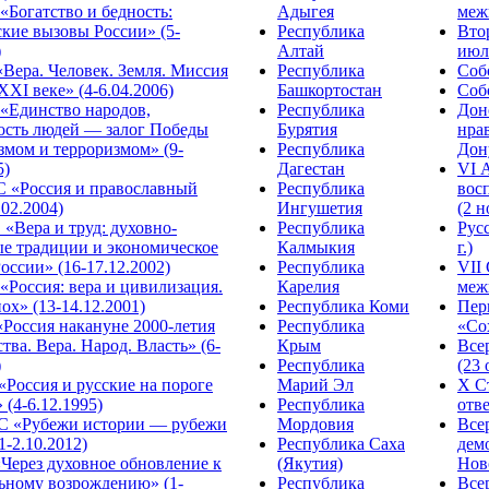
Богатство и бедность:
Адыгея
меж
кие вызовы России» (5-
Республика
Вто
)
Алтай
июля
Вера. Человек. Земля. Миссия
Республика
Собо
XXI веке» (4-6.04.2006)
Башкортостан
Собо
«Единство народов,
Республика
Дон
ость людей — залог Победы
Бурятия
нра
змом и терроризмом» (9-
Республика
Дону
5)
Дагестан
VI 
С «Россия и православный
Республика
вос
.02.2004)
Ингушетия
(2 н
«Вера и труд: духовно-
Республика
Рус
ые традиции и экономическое
Калмыкия
г.)
оссии» (16-17.12.2002)
Республика
VII
Россия: вера и цивилизация.
Карелия
меж
ох» (13-14.12.2001)
Республика Коми
Пер
Россия накануне 2000-летия
Республика
«Сох
тва. Вера. Народ. Власть» (6-
Крым
Все
)
Республика
(23 
«Россия и русские на пороге
Марий Эл
X С
 (4-6.12.1995)
Республика
отве
 «Рубежи истории — рубежи
Мордовия
Все
1-2.10.2012)
Республика Саха
дем
Через духовное обновление к
(Якутия)
Ново
ьному возрождению» (1-
Республика
Все