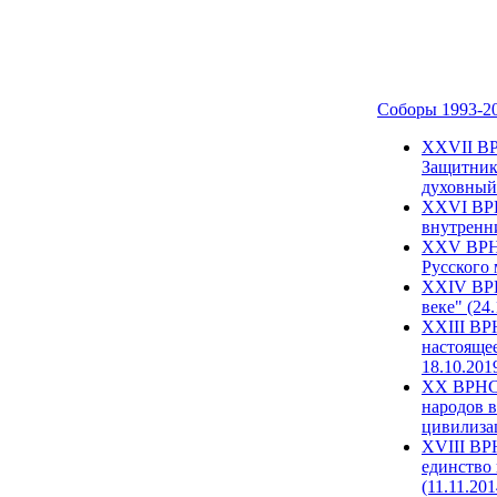
Соборы 1993-2
ХХVII ВР
Защитник
духовный 
XXVI ВРН
внутренни
XXV ВРНС
Русского 
XXIV ВРН
веке" (24
XXIII ВР
настоящее
18.10.201
XX ВРНС 
народов в
цивилиза
XVIII ВР
единство 
(11.11.201