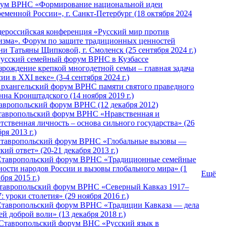
ум ВРНС «Формирование национальной идеи
ременной России», г. Санкт-Петербург (18 октября 2024
ероссийская конференция «Русский мир против
изма». Форум по защите традиционных ценностей
ни Татьяны Щипковой, г. Смоленск (25 сентября 2024 г.)
Русский семейный форум ВРНС в Кузбассе
зрождение крепкой многодетной семьи – главная задача
ии в XXI веке» (3-4 сентября 2024 г.)
 Архангельский форум ВРНС памяти святого праведного
нна Кронштадского (14 ноября 2019 г.)
тавропольский форум ВРНС (12 декабря 2012)
Ставропольский форум ВРНС «Нравственная и
тственная личность – основа сильного государства» (26
ря 2013 г.)
 Ставропольский форум ВРНС «Глобальные вызовы —
кий ответ» (20-21 декабря 2013 г.)
Ставропольский форум ВРНС «Традиционные семейные
ности народов России и вызовы глобального мира» (1
Ещё
бря 2015 г.)
тавропольский форум ВРНС «Северный Кавказ 1917–
: уроки столетия» (29 ноября 2016 г.)
Ставропольский форум ВРНС «Традиции Кавказа — дела
й доброй воли» (13 декабря 2018 г.)
 Ставропольский форум ВHС «Русский язык в