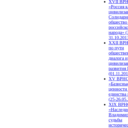
XVII ВР
«Россия к
цивилиза
Солидарн
общество
российск
народа» (
31.10.201
XXII ВРН
по пути
обществе
диалога и
цивилиза
развития
(01.11.201
XV ВРН
«Базисны
ценности
единства
(25-26.05.
XIX ВРН
«Наследи
Владимир
судьбы
историче