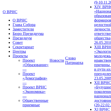
(9-10.11.2
XIV ВРН
«Национа
О ВРНС
образован
О ВРНС
формиров
Глава Собора
целостно
Заместители
личности
Бюро Президиума
ответств
Президиум
общества»
Совет
26.05.201
Секретариат
XIII ВРН
Центры
«Экологи
Проекты
молодежь
Слово
Проект
Новости
нравстве
Патриарха
«Образование»
причины 
—
и пути их
Проект
преодолен
«Демография»
23.05.200
—
XII ВРН
Проект ВРНС
«Будущие
«Экономика»
поколени
—
национал
Общественные
достояни
приемные
(20-22.02
XI ВРНС