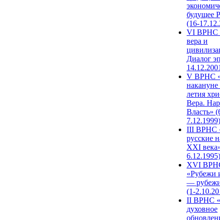
экономич
будущее 
(16-17.12
VI ВРНС 
вера и
цивилиза
Диалог эп
14.12.200
V ВРНС «
накануне 
летия хри
Вера. Нар
Власть» (
7.12.1999
III ВРНС 
русские н
XXI века»
6.12.1995
XVI ВРН
«Рубежи 
— рубежи
(1-2.10.20
II ВРНС 
духовное
обновлен