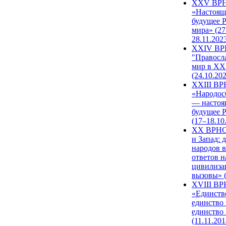
XXV ВР
«Настоящ
будущее 
мира» (27
28.11.202
XXIV В
"Правосл
мир в XXI
(24.10.20
XXIII В
«Народос
— настоя
будущее 
(17–18.10
XX ВРНС
и Запад: 
народов в
ответов н
цивилиза
вызовы» (
XVIII В
«Единств
единство 
единство
(11.11.201