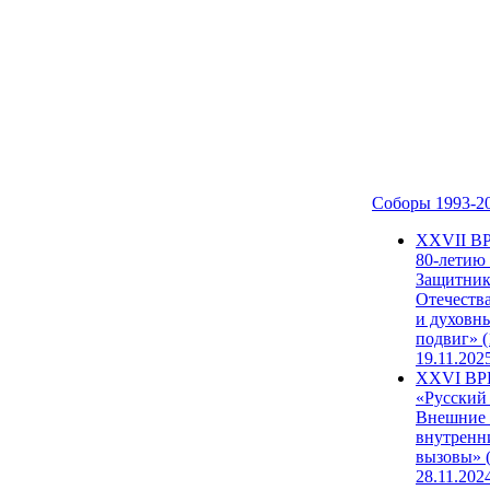
Соборы 1993-2
ХХVII В
80-летию
Защитни
Отечеств
и духовн
подвиг» (
19.11.202
XXVI В
«Русский
Внешние
внутренн
вызовы» (
28.11.202