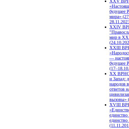
XXV ВР
«Настоящ
будущее 
мира» (27
28.11.202
XXIV В
"Правосл
мир в XXI
(24.10.20
XXIII В
«Народос
— настоя
будущее 
(17–18.10
XX ВРНС
и Запад: 
народов в
ответов н
цивилиза
вызовы» (
XVIII В
«Единств
единство 
единство
(11.11.201