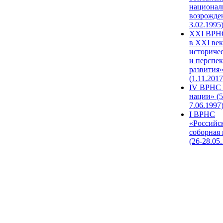
национал
возрожде
3.02.1995
XХI ВРНС
в XXI век
историче
и перспе
развития
(1.11.2017
IV ВРНС 
нации» (5
7.06.1997
I ВРНС
«Российс
соборная
(26-28.05