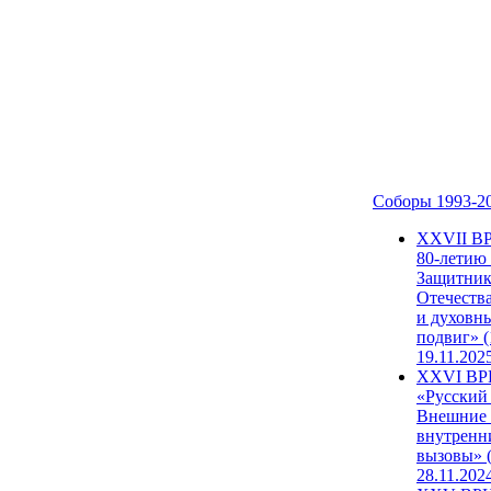
Соборы 1993-2
ХХVII В
80-летию
Защитни
Отечеств
и духовн
подвиг» (
19.11.202
XXVI В
«Русский
Внешние
внутренн
вызовы» (
28.11.202