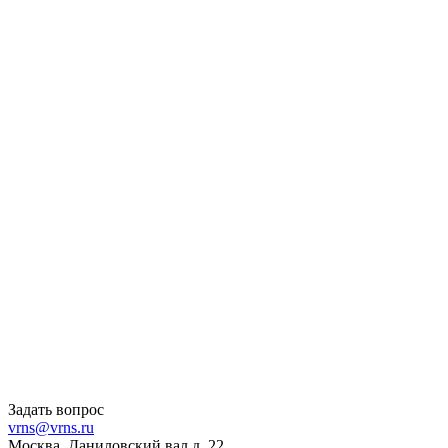
Задать вопрос
vrns@vrns.ru
Москва, Даниловский вал д. 22