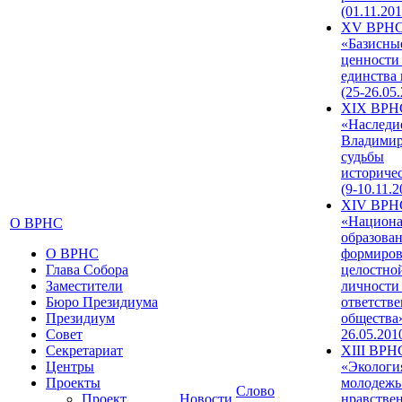
(01.11.201
XV ВРН
«Базисны
ценности
единства
(25-26.05.
XIX ВРН
«Наследи
Владимир
судьбы
историче
(9-10.11.2
XIV ВРН
«Национа
О ВРНС
образован
О ВРНС
формиров
Глава Собора
целостно
Заместители
личности
Бюро Президиума
ответств
Президиум
общества»
Совет
26.05.201
Секретариат
XIII ВРН
Центры
«Экологи
Проекты
молодежь
Слово
Проект
Новости
нравстве