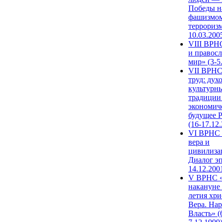
Победы н
фашизмом
терроризм
10.03.200
VIII ВРН
и правос
мир» (3-5
VII ВРНС
труд: дух
культурн
традиции
экономич
будущее 
(16-17.12
VI ВРНС 
вера и
цивилиза
Диалог эп
14.12.200
V ВРНС «
накануне 
летия хри
Вера. Нар
Власть» (