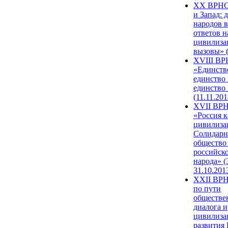
XX ВРНС
и Запад: 
народов в
ответов н
цивилиза
вызовы» (
XVIII В
«Единств
единство 
единство
(11.11.201
XVII ВР
«Россия к
цивилиза
Солидарн
общество
российск
народа» (
31.10.201
XXII ВРН
по пути
обществе
диалога и
цивилиза
развития