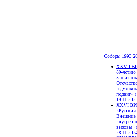
Соборы 1993-2
ХХVII В
80-летию
Защитни
Отечеств
и духовн
подвиг» (
19.11.202
XXVI В
«Русский
Внешние
внутренн
вызовы» (
28.11.202