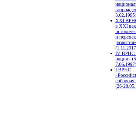
национал
возрожде
3.02.1995
XХI ВРНС
в XXI век
историче
и перспе
развития
(1.11.2017
IV ВРНС 
нации» (5
7.06.1997
I ВРНС
«Российс
соборная
(26-28.05