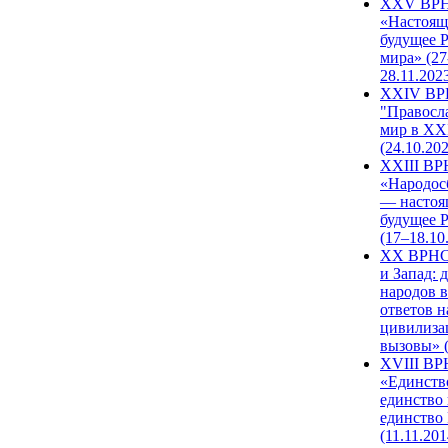
XXV ВР
«Настоящ
будущее 
мира» (27
28.11.202
XXIV В
"Правосл
мир в XXI
(24.10.20
XXIII В
«Народос
— настоя
будущее 
(17–18.10
XX ВРНС
и Запад: 
народов в
ответов н
цивилиза
вызовы» (
XVIII В
«Единств
единство 
единство
(11.11.201