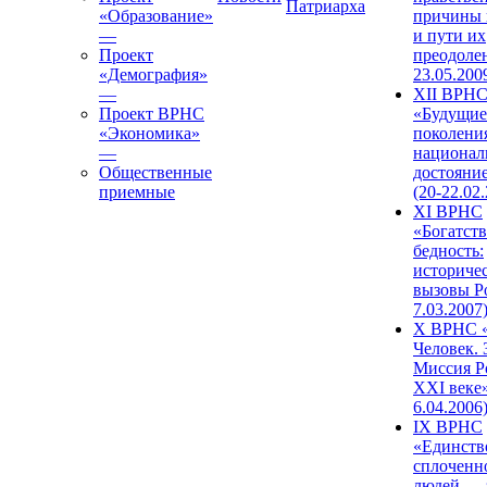
Патриарха
«Образование»
причины 
—
и пути их
Проект
преодолен
«Демография»
23.05.200
—
XII ВРН
Проект ВРНС
«Будущие
«Экономика»
поколени
—
национал
Общественные
достояни
приемные
(20-22.02
XI ВРНС
«Богатств
бедность:
историче
вызовы Ро
7.03.2007
X ВРНС «
Человек. 
Миссия Р
XXI веке»
6.04.2006
IX ВРНС
«Единств
сплоченн
людей — 