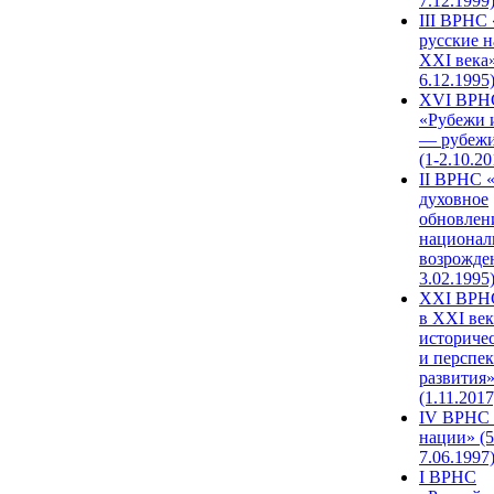
7.12.1999
III ВРНС 
русские н
XXI века»
6.12.1995
XVI ВРН
«Рубежи 
— рубежи
(1-2.10.20
II ВРНС 
духовное
обновлен
национал
возрожде
3.02.1995
XХI ВРНС
в XXI век
историче
и перспе
развития
(1.11.2017
IV ВРНС 
нации» (5
7.06.1997
I ВРНС