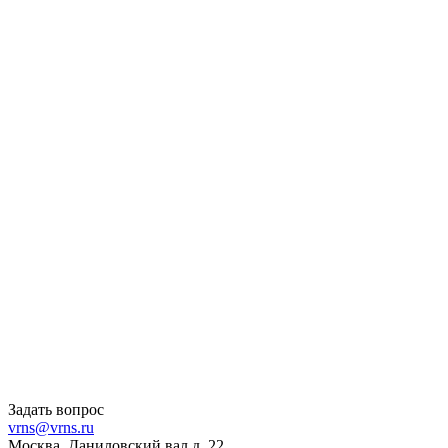
Задать вопрос
vrns@vrns.ru
Москва, Даниловский вал д. 22