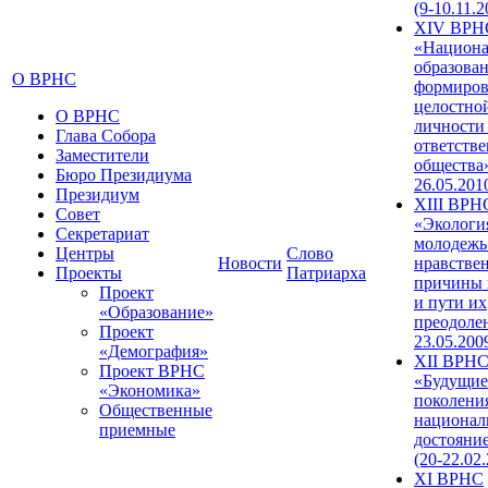
(9-10.11.2
XIV ВРН
«Национа
образован
О ВРНС
формиров
целостно
О ВРНС
личности
Глава Собора
ответств
Заместители
общества»
Бюро Президиума
26.05.201
Президиум
XIII ВРН
Совет
«Экологи
Секретариат
молодежь
Центры
Слово
Новости
нравстве
Проекты
Патриарха
причины 
Проект
и пути их
«Образование»
преодолен
Проект
23.05.200
«Демография»
XII ВРН
Проект ВРНС
«Будущие
«Экономика»
поколени
Общественные
национал
приемные
достояни
(20-22.02
XI ВРНС