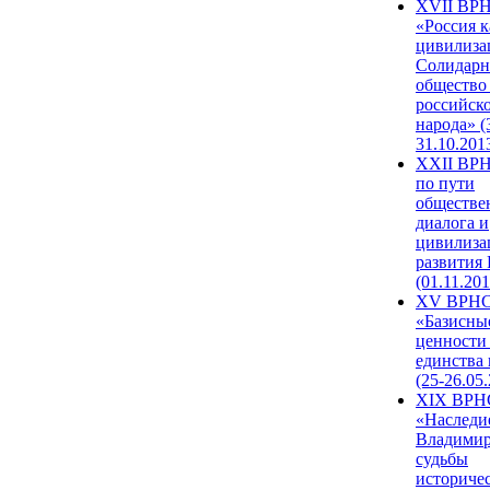
XVII ВР
«Россия к
цивилиза
Солидарн
общество
российск
народа» (
31.10.201
XXII ВРН
по пути
обществе
диалога и
цивилиза
развития
(01.11.201
XV ВРН
«Базисны
ценности
единства
(25-26.05.
XIX ВРН
«Наследи
Владимир
судьбы
историче