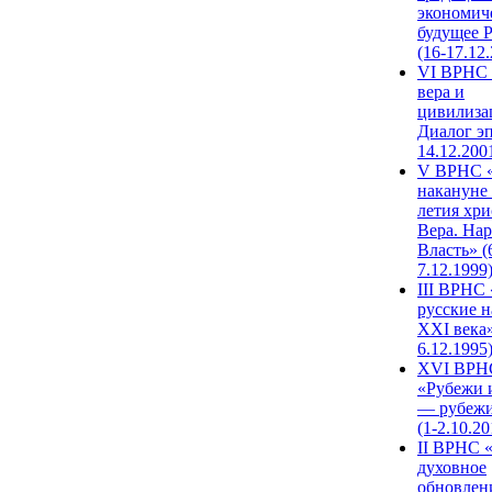
экономич
будущее 
(16-17.12
VI ВРНС 
вера и
цивилиза
Диалог эп
14.12.200
V ВРНС «
накануне 
летия хри
Вера. Нар
Власть» (
7.12.1999
III ВРНС 
русские н
XXI века»
6.12.1995
XVI ВРН
«Рубежи 
— рубежи
(1-2.10.20
II ВРНС 
духовное
обновлен