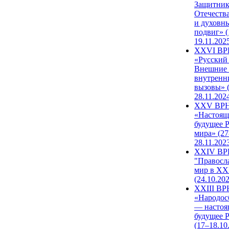
Защитни
Отечеств
и духовн
подвиг» (
19.11.202
XXVI В
«Русский
Внешние
внутренн
вызовы» (
28.11.202
XXV ВР
«Настоящ
будущее 
мира» (27
28.11.202
XXIV В
"Правосл
мир в XXI
(24.10.20
XXIII В
«Народос
— настоя
будущее 
(17–18.10