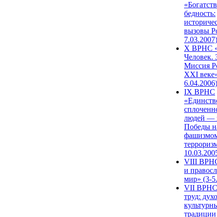
«Богатств
бедность:
историче
вызовы Ро
7.03.2007
X ВРНС «
Человек. 
Миссия Р
XXI веке»
6.04.2006
IX ВРНС
«Единств
сплоченн
людей — 
Победы н
фашизмом
терроризм
10.03.200
VIII ВРН
и правос
мир» (3-5
VII ВРНС
труд: дух
культурн
традиции