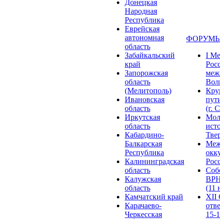
Донецкая
Народная
Республика
Еврейская
автономная
ФОРУМЫ
область
Забайкальский
I М
край
Рос
Запорожская
меж
область
Волг
(Мелитополь)
Кру
Ивановская
пут
область
(г. 
Иркутская
Мол
область
ист
Кабардино-
Твер
Балкарская
Меж
Республика
окк
Калининградская
Росс
область
Соб
Калужская
ВРН
область
(11 
Камчатский край
XII
Карачаево-
отв
Черкесская
15-1