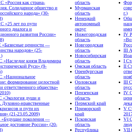
С «Россия как страна-
область
Фор
ция. Солидарное общество и
Мурманская
сов
оссийского народа» (30-
область
г.)
3)
Ненецкий
Общ
С «25 лет по пути
автономный
нац
нного диалога и
округ
име
ционного развития России»
Нижегородская
IV 
8)
область
«Во
«Базисные ценности —
Новгородская
Росс
инства народов» (25-
область
III
1)
Новосибирская
Иоа
 «Наследие князя Владимира
область
I С
исторической Руси» (9-
Омская область
II 
5)
Оренбургская
отве
С «Национальное
область
нояб
ние: формирование целостной
Орловская
III
 и ответственного общества»
область
русс
.2010)
Пензенская
IV 
С «Экология души и
область
цен
. Духовно-нравственные
Пермский край
дека
кризисов и пути их
Приморский
V С
ия» (21-23.05.2009)
край
2017
 «Будущие поколения —
Псковская
VI 
ное достояние России» (20-
область
люде
8)
Республика
VII