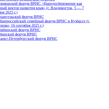
Приморский форум ВРНС «Народосбережение как
ный вектор развития края» (г. Владивосток, 5 — 7
ря 2025 г.)
рхангельский форум ВРНС
бщероссийский семейный форум ВРНС в Кузбассе (г.
рово, 16 сентября 2025 г.)
елябинский форум ВРНС
ибирский форум ВРНС
 Санкт-Петербургский форум ВРНС