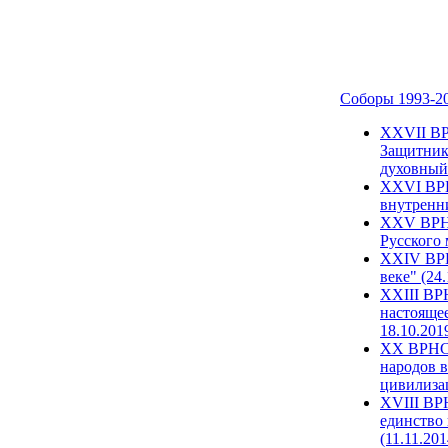
Соборы 1993-2
ХХVII ВР
Защитник
духовный 
XXVI ВРН
внутренни
XXV ВРНС
Русского 
XXIV ВРН
веке" (24
XXIII ВР
настоящее
18.10.201
XX ВРНС 
народов в
цивилиза
XVIII ВР
единство 
(11.11.201