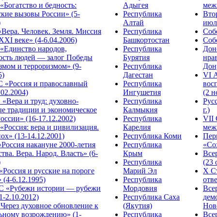
Богатство и бедность:
Адыгея
меж
кие вызовы России» (5-
Республика
Вто
)
Алтай
июля
Вера. Человек. Земля. Миссия
Республика
Собо
XXI веке» (4-6.04.2006)
Башкортостан
Собо
«Единство народов,
Республика
Дон
ость людей — залог Победы
Бурятия
нра
змом и терроризмом» (9-
Республика
Дону
5)
Дагестан
VI 
С «Россия и православный
Республика
вос
.02.2004)
Ингушетия
(2 н
«Вера и труд: духовно-
Республика
Рус
ые традиции и экономическое
Калмыкия
г.)
оссии» (16-17.12.2002)
Республика
VII
Россия: вера и цивилизация.
Карелия
меж
ох» (13-14.12.2001)
Республика Коми
Пер
Россия накануне 2000-летия
Республика
«Сох
тва. Вера. Народ. Власть» (6-
Крым
Все
)
Республика
(23 
«Россия и русские на пороге
Марий Эл
X С
 (4-6.12.1995)
Республика
отве
 «Рубежи истории — рубежи
Мордовия
Все
1-2.10.2012)
Республика Саха
дем
Через духовное обновление к
(Якутия)
Ново
ьному возрождению» (1-
Республика
Все