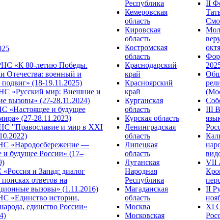
Республика
II 
Кемеровская
Тат
область
Смол
Кировская
Мол
область
веру
Костромская
октя
025
область
Фор
НС «К 80-летию Победы.
Краснодарский
2025
и Отечества: военный и
край
Общ
подвиг» (18-19.11.2025)
Красноярский
рел
С «Русский мир: Внешние и
край
(Мос
е вызовы» (27-28.11.2024)
Курганская
Собо
 «Настоящее и будущее
область
III
мира» (27-28.11.2023)
Курская область
язы
С "Православие и мир в XXI
Ленинградская
Росс
.10.2022)
область
Кал
НС «Народосбережение —
Липецкая
нар
 и будущее России» (17–
область
видо
9)
Луганская
VII
«Россия и Запад: диалог
Народная
Кро
 поисках ответов на
Республика
перс
ционные вызовы» (1.11.2016)
Магаданская
II 
НС «Единство истории,
область
нояб
народа, единство России»
Москва
ХI 
4)
Московская
Росс