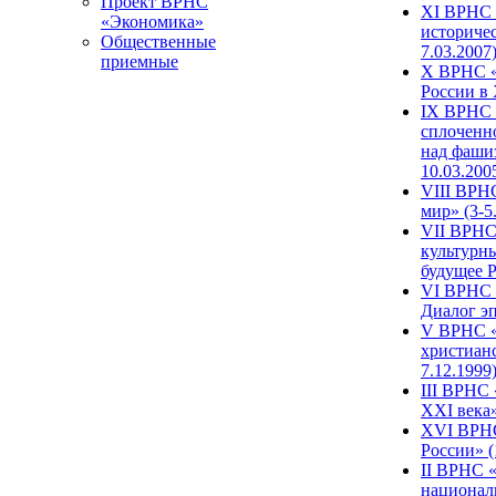
Проект ВРНС
XI ВРНС «
«Экономика»
историчес
Общественные
7.03.2007
приемные
X ВРНС «
России в 
IX ВРНС 
сплоченн
над фаши
10.03.200
VIII ВРН
мир» (3-5
VII ВРНС 
культурн
будущее Р
VI ВРНС «
Диалог эп
V ВРНС «
христианс
7.12.1999
III ВРНС 
XXI века»
XVI ВРНС
России» (
II ВРНС «
национал