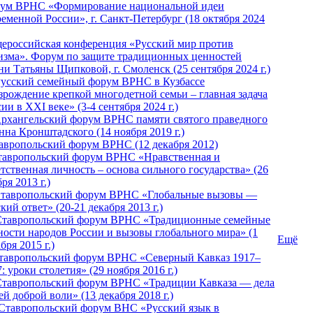
ум ВРНС «Формирование национальной идеи
ременной России», г. Санкт-Петербург (18 октября 2024
ероссийская конференция «Русский мир против
изма». Форум по защите традиционных ценностей
ни Татьяны Щипковой, г. Смоленск (25 сентября 2024 г.)
Русский семейный форум ВРНС в Кузбассе
зрождение крепкой многодетной семьи – главная задача
ии в XXI веке» (3-4 сентября 2024 г.)
 Архангельский форум ВРНС памяти святого праведного
нна Кронштадского (14 ноября 2019 г.)
тавропольский форум ВРНС (12 декабря 2012)
Ставропольский форум ВРНС «Нравственная и
тственная личность – основа сильного государства» (26
ря 2013 г.)
 Ставропольский форум ВРНС «Глобальные вызовы —
кий ответ» (20-21 декабря 2013 г.)
Ставропольский форум ВРНС «Традиционные семейные
ности народов России и вызовы глобального мира» (1
Ещё
бря 2015 г.)
тавропольский форум ВРНС «Северный Кавказ 1917–
: уроки столетия» (29 ноября 2016 г.)
Ставропольский форум ВРНС «Традиции Кавказа — дела
й доброй воли» (13 декабря 2018 г.)
 Ставропольский форум ВHС «Русский язык в