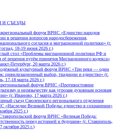
 И СЪЕЗДЫ
ежрегиональный форум ВРНС «Единство народов
сии в решении вопросов народосбережения,
национального согласия и миграционной политики» (г.
оград, 18-19 июня 2026 г.)
глый стол «Проблемы миграционной политики РФ и
и её решения путём принятия Миграционного кодекса»
Санкт-Петербург, 20 марта 2026 г.)
одёжный культурный форум ВРНС «Три реки — один
ок: цивилизационный выбор, традиции и единство» (г.
ь, 17-18 марта 2026 г.)
региональный форум ВРНС «Противостояние
ультизму и неоязычеству как угрозам духовным основам
ии» (г. Иваново, 17 марта 2026 г.)
орный съезд Смоленского регионального отделения
С «Наследие Великой Победы: единство в сохранении»
ноября 2025 г.)
 Ставропольский форум ВРНС «Великая Победа:
етственность перед историей и будущим» (г. Ставрополь,
7 октября 2025 г.)