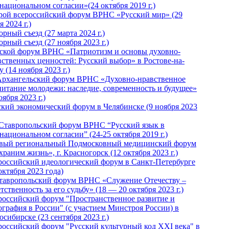
национальном согласии»(24 октября 2019 г.)
рой всероссийский форум ВРНС «Русский мир» (29
 2024 г.)
рный съезд (27 марта 2024 г.)
рный съезд (27 ноября 2023 г.)
ской форум ВРНС «Патриотизм и основы духовно-
вственных ценностей: Русский выбор» в Ростове-на-
 (14 ноября 2023 г.)
Архангельский форум ВРНС «Духовно-нравственное
питание молодежи: наследие, современность и будущее»
оября 2023 г.)
ский экономический форум в Челябинске (9 ноября 2023
 Ставропольский форум ВРНС “Русский язык в
национальном согласии” (24-25 октября 2019 г.)
вый региональный Подмосковный медицинский форум
раним жизнь», г. Красногорск (12 октября 2023 г.)
российский идеологический форум в Санкт-Петербурге
октября 2023 года)
тавропольский форум ВРНС «Служение Отечеству –
тственность за его судьбу» (18 — 20 октября 2023 г.)
российский форум "Пространственное развитие и
ография в России" (с участием Минстроя России) в
сибирске (23 сентября 2023 г.)
российский форум "Русский культурный код XXI века" в