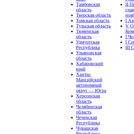
Тамбовская
II 
область
глав
Тверская область
нояб
Томская область
I А
Тульская область
V О
Тюменская
Кеме
область
I Ч
Удмуртская
I С
Республика
III
Ульяновская
область
Хабаровский
край
Ханты-
Мансийский
автономный
округ — Югра
Херсонская
область
Челябинская
область
Чеченская
Республика
Чувашская
Рeспублика