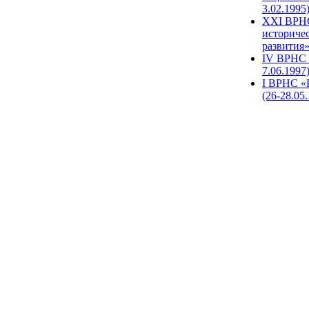
3.02.1995
XХI ВРНС
историче
развития»
IV ВРНС 
7.06.1997
I ВРНС «
(26-28.05