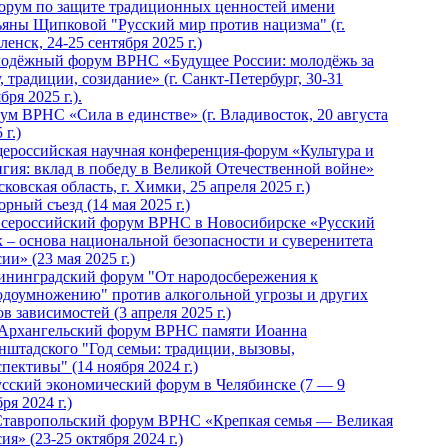
Форум по защите традиционных ценностей имени
ьяны Щипковой "Русский мир против нацизма" (г.
енск, 24-25 сентября 2025 г.)
одёжный форум ВРНС «Будущее России: молодёжь за
, традиции, созидание» (г. Санкт-Петербург, 30-31
бря 2025 г.).
ум ВРНС «Сила в единстве» (г. Владивосток, 20 августа
 г.)
ероссийская научная конференция-форум «Культура и
игия: вклад в победу в Великой Отечественной войне»
ковская область, г. Химки, 25 апреля 2025 г.)
рный съезд (14 мая 2025 г.)
 Всероссийский форум ВРНС в Новосибирске «Русский
к – основа национальной безопасности и суверенитета
ии» (23 мая 2025 г.)
ининградский форум "От народосбережения к
одоумножению" против алкогольной угрозы и других
в зависимостей (3 апреля 2025 г.)
 Архангельский форум ВРНС памяти Иоанна
нштадского "Год семьи: традиции, вызовы,
пективы" (14 ноября 2024 г.)
Русский экономический форум в Челябинске (7 — 9
ря 2024 г.)
Ставропольский форум ВРНС «Крепкая семья — Великая
ия» (23-25 октября 2024 г.)