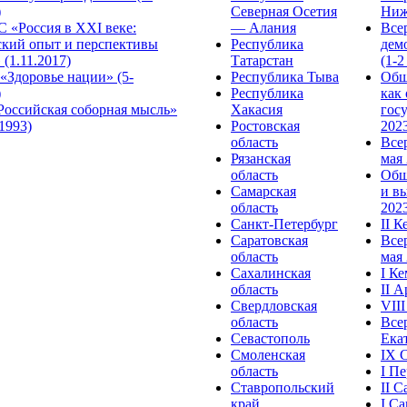
)
Северная Осетия
Ниж
 «Россия в XXI веке:
— Алания
Все
ский опыт и перспективы
Республика
дем
 (1.11.2017)
Татарстан
(1-2
«Здоровье нации» (5-
Республика Тыва
Общ
)
Республика
как
Российская соборная мысль»
Хакасия
гос
.1993)
Ростовская
2023
область
Все
Рязанская
мая 
область
Общ
Самарская
и в
область
2023
Санкт-Петербург
II 
Саратовская
Все
область
мая 
Сахалинская
I К
область
II 
Свердловская
VII
область
Все
Севастополь
Ека
Смоленская
IX 
область
I П
Ставропольский
II 
край
I С