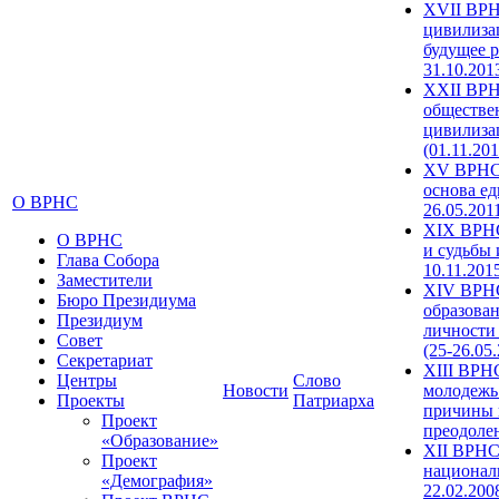
XVII ВРН
цивилиза
будущее р
31.10.201
XXII ВРН
обществе
цивилиза
(01.11.201
XV ВРНС 
основа ед
О ВРНС
26.05.201
XIX ВРНС
О ВРНС
и судьбы 
Глава Собора
10.11.201
Заместители
XIV ВРН
Бюро Президиума
образова
Президиум
личности
Совет
(25-26.05
Секретариат
XIII ВРН
Центры
Слово
Новости
молодежь
Проекты
Патриарха
причины 
Проект
преодолен
«Образование»
XII ВРНС
Проект
националь
«Демография»
22.02.200