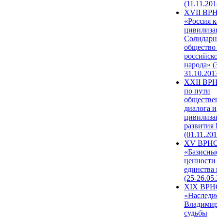
(11.11.201
XVII ВР
«Россия к
цивилиза
Солидарн
общество
российск
народа» (
31.10.201
XXII ВРН
по пути
обществе
диалога и
цивилиза
развития
(01.11.201
XV ВРН
«Базисны
ценности
единства
(25-26.05.
XIX ВРН
«Наследи
Владимир
судьбы