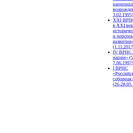
национал
возрожде
3.02.1995
XХI ВРНС
в XXI век
историче
и перспе
развития
(1.11.2017
IV ВРНС 
нации» (5
7.06.1997
I ВРНС
«Российс
соборная
(26-28.05