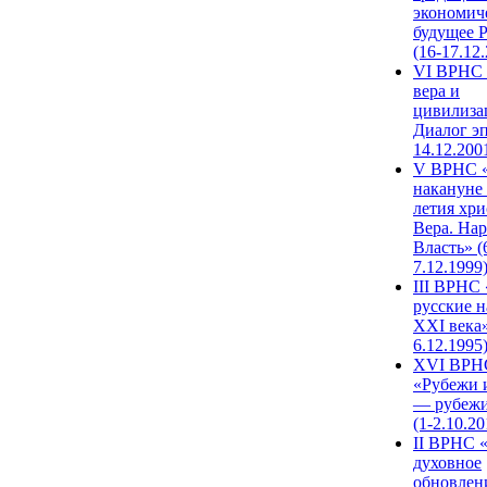
экономич
будущее 
(16-17.12
VI ВРНС 
вера и
цивилиза
Диалог эп
14.12.200
V ВРНС «
накануне 
летия хри
Вера. Нар
Власть» (
7.12.1999
III ВРНС 
русские н
XXI века»
6.12.1995
XVI ВРН
«Рубежи 
— рубежи
(1-2.10.20
II ВРНС 
духовное
обновлен