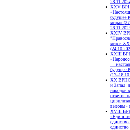
28.11.202
XXV ВР
«Настоящ
будущее 
мира» (27
28.11.202
XXIV В
"Правосл
мир в XXI
(24.10.20
XXIII В
«Народос
— настоя
будущее 
(17–18.10
XX ВРНС
и Запад: 
народов в
ответов н
цивилиза
вызовы» (
XVIII В
«Единств
единство 
единство