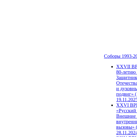
Соборы 1993-2
ХХVII В
80-летию
Защитни
Отечеств
и духовн
подвиг» (
19.11.202
XXVI В
«Русский
Внешние
внутренн
вызовы» (
28.11.202