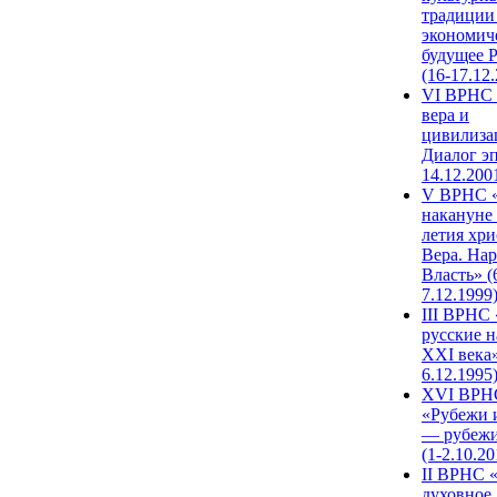
традиции
экономич
будущее 
(16-17.12
VI ВРНС 
вера и
цивилиза
Диалог эп
14.12.200
V ВРНС «
накануне 
летия хри
Вера. Нар
Власть» (
7.12.1999
III ВРНС 
русские н
XXI века»
6.12.1995
XVI ВРН
«Рубежи 
— рубежи
(1-2.10.20
II ВРНС 
духовное