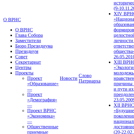
историче
(9-10.11.2
XIV ВРН
«Национа
О ВРНС
образован
О ВРНС
формиров
Глава Собора
целостно
Заместители
личности
Бюро Президиума
ответств
Президиум
общества»
Совет
26.05.201
Секретариат
XIII ВРН
Центры
«Экологи
Проекты
молодежь
Слово
Проект
Новости
нравстве
Патриарха
«Образование»
причины 
—
и пути их
Проект
преодолен
«Демография»
23.05.200
—
XII ВРН
Проект ВРНС
«Будущие
«Экономика»
поколени
—
национал
Общественные
достояни
приемные
(20-22.02