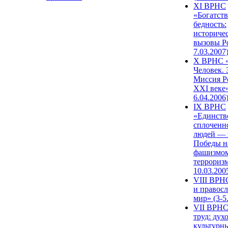
XI ВРНС
«Богатств
бедность:
историче
вызовы Ро
7.03.2007
X ВРНС «
Человек. 
Миссия Р
XXI веке»
6.04.2006
IX ВРНС
«Единств
сплоченн
людей — 
Победы н
фашизмом
терроризм
10.03.200
VIII ВРН
и правос
мир» (3-5
VII ВРНС
труд: дух
культурн