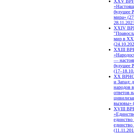
XXV ВР
«Настоящ
будущее 
мира» (27
28.11.202
XXIV В
"Правосл
мир в XXI
(24.10.20
XXIII В
«Народос
— настоя
будущее 
(17–18.10
XX ВРНС
и Запад: 
народов в
ответов н
цивилиза
вызовы» (
XVIII В
«Единств
единство 
единство
(11.11.201