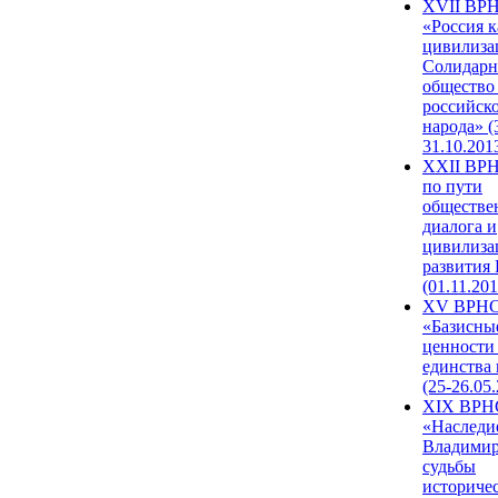
XVII ВР
«Россия к
цивилиза
Солидарн
общество
российск
народа» (
31.10.201
XXII ВРН
по пути
обществе
диалога и
цивилиза
развития
(01.11.201
XV ВРН
«Базисны
ценности
единства
(25-26.05.
XIX ВРН
«Наследи
Владимир
судьбы
историче