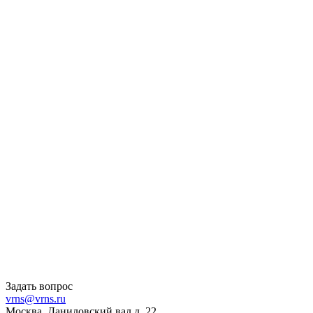
Задать вопрос
vrns@vrns.ru
Москва, Даниловский вал д. 22