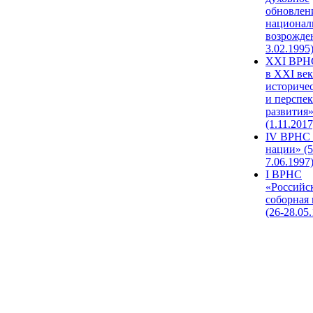
обновлен
национал
возрожде
3.02.1995
XХI ВРНС
в XXI век
историче
и перспе
развития
(1.11.2017
IV ВРНС 
нации» (5
7.06.1997
I ВРНС
«Российс
соборная
(26-28.05