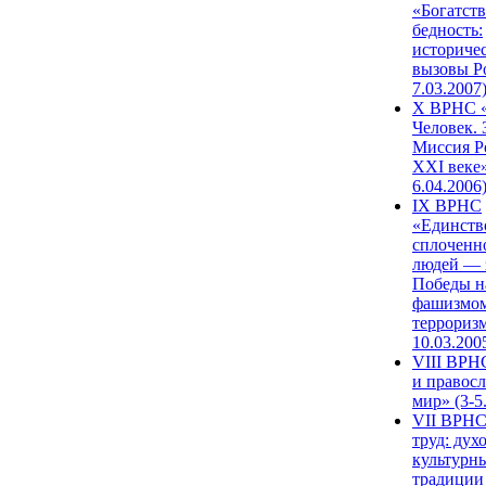
«Богатств
бедность:
историче
вызовы Ро
7.03.2007
X ВРНС «
Человек. 
Миссия Р
XXI веке»
6.04.2006
IX ВРНС
«Единств
сплоченн
людей — 
Победы н
фашизмом
терроризм
10.03.200
VIII ВРН
и правос
мир» (3-5
VII ВРНС
труд: дух
культурн
традиции