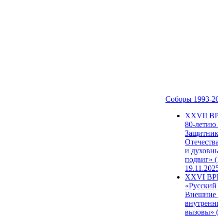
Соборы 1993-2
ХХVII В
80-летию
Защитни
Отечеств
и духовн
подвиг» (
19.11.202
XXVI В
«Русский
Внешние
внутренн
вызовы» (