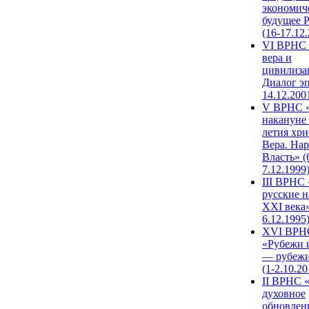
экономич
будущее 
(16-17.12
VI ВРНС 
вера и
цивилиза
Диалог эп
14.12.200
V ВРНС «
накануне 
летия хри
Вера. Нар
Власть» (
7.12.1999
III ВРНС 
русские н
XXI века»
6.12.1995
XVI ВРН
«Рубежи 
— рубежи
(1-2.10.20
II ВРНС 
духовное
обновлен