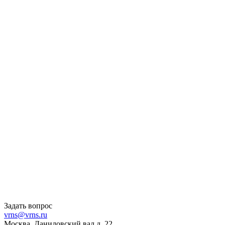
Задать вопрос
vrns@vrns.ru
Москва, Даниловский вал д. 22