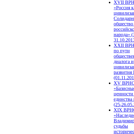
XVII ВР
«Россия к
цивилиза
Солидарн
общество
российск
народа» (
31.10.201
XXII ВРН
по пути
обществе
диалога и
цивилиза
развития
(01.11.201
XV ВРН
«Базисны
ценности
единства
(25-26.05.
XIX ВРН
«Наследи
Владимир
судьбы
историче