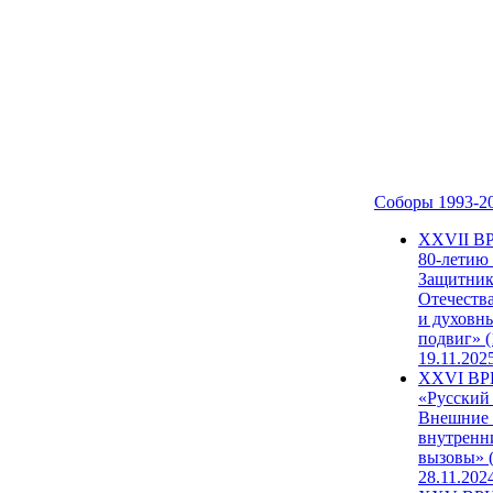
Соборы 1993-2
ХХVII В
80-летию
Защитни
Отечеств
и духовн
подвиг» (
19.11.202
XXVI В
«Русский
Внешние
внутренн
вызовы» (
28.11.202