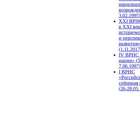
национал
возрожде
3.02.1995
XХI ВРНС
в XXI век
историче
и перспе
развития
(1.11.2017
IV ВРНС 
нации» (5
7.06.1997
I ВРНС
«Российс
соборная
(26-28.05