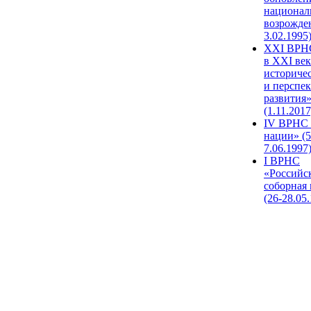
национал
возрожде
3.02.1995
XХI ВРНС
в XXI век
историче
и перспе
развития
(1.11.2017
IV ВРНС 
нации» (5
7.06.1997
I ВРНС
«Российс
соборная
(26-28.05