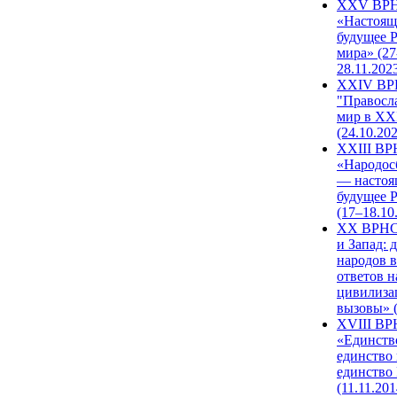
XXV ВР
«Настоящ
будущее 
мира» (27
28.11.202
XXIV В
"Правосл
мир в XXI
(24.10.20
XXIII В
«Народос
— настоя
будущее 
(17–18.10
XX ВРНС
и Запад: 
народов в
ответов н
цивилиза
вызовы» (
XVIII В
«Единств
единство 
единство
(11.11.201