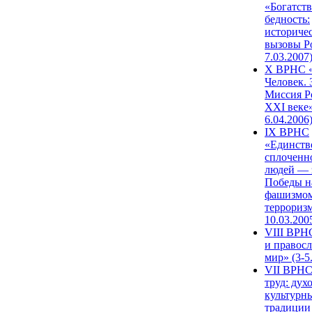
«Богатств
бедность:
историче
вызовы Ро
7.03.2007
X ВРНС «
Человек. 
Миссия Р
XXI веке»
6.04.2006
IX ВРНС
«Единств
сплоченн
людей — 
Победы н
фашизмом
терроризм
10.03.200
VIII ВРН
и правос
мир» (3-5
VII ВРНС
труд: дух
культурн
традиции