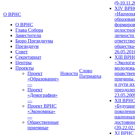
(9-10.11.2
XIV ВРН
«Национа
О ВРНС
образован
О ВРНС
формиров
Глава Собора
целостно
Заместители
личности
Бюро Президиума
ответств
Президиум
общества»
Совет
26.05.201
Секретариат
XIII ВРН
Центры
«Экологи
Проекты
молодежь
Слово
Проект
Новости
нравстве
Патриарха
«Образование»
причины 
—
и пути их
Проект
преодолен
«Демография»
23.05.200
—
XII ВРН
Проект ВРНС
«Будущие
«Экономика»
поколени
—
национал
Общественные
достояни
приемные
(20-22.02
XI ВРНС