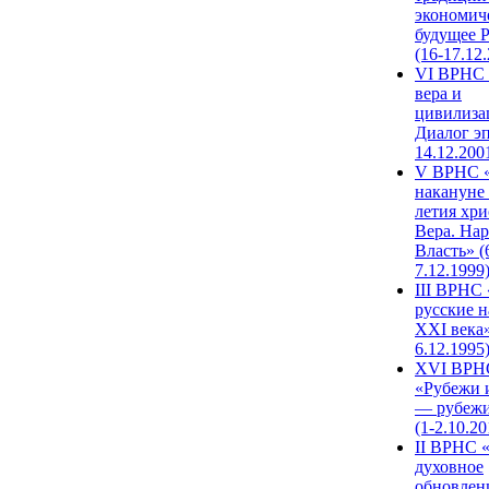
экономич
будущее 
(16-17.12
VI ВРНС 
вера и
цивилиза
Диалог эп
14.12.200
V ВРНС «
накануне 
летия хри
Вера. Нар
Власть» (
7.12.1999
III ВРНС 
русские н
XXI века»
6.12.1995
XVI ВРН
«Рубежи 
— рубежи
(1-2.10.20
II ВРНС 
духовное
обновлен