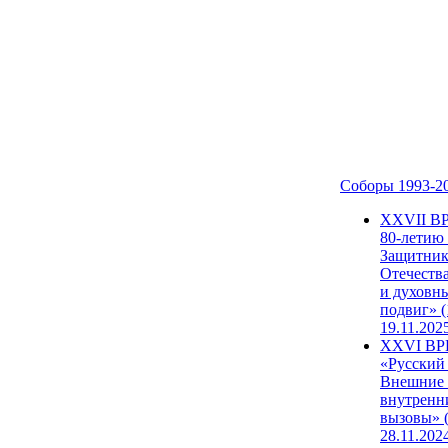
Соборы 1993-2
ХХVII В
80-летию
Защитни
Отечеств
и духовн
подвиг» (
19.11.202
XXVI В
«Русский
Внешние
внутренн
вызовы» (
28.11.202