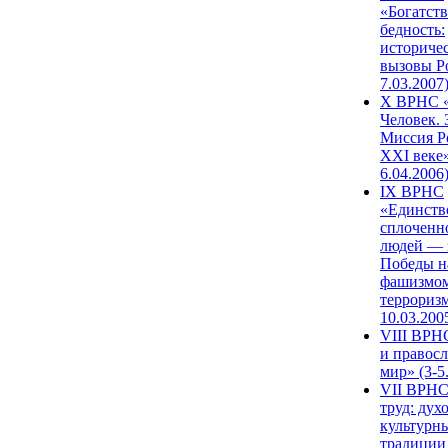
«Богатств
бедность:
историче
вызовы Ро
7.03.2007
X ВРНС «
Человек. 
Миссия Р
XXI веке»
6.04.2006
IX ВРНС
«Единств
сплоченн
людей — 
Победы н
фашизмом
терроризм
10.03.200
VIII ВРН
и правос
мир» (3-5
VII ВРНС
труд: дух
культурн
традиции