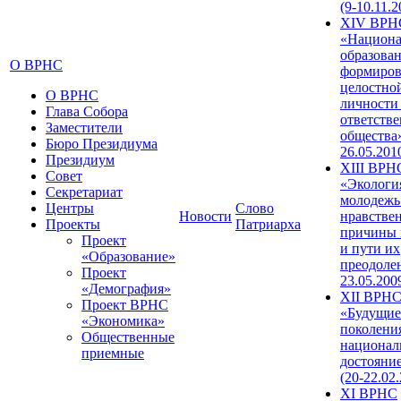
(9-10.11.2
XIV ВРН
«Национа
образован
О ВРНС
формиров
целостно
О ВРНС
личности
Глава Собора
ответств
Заместители
общества»
Бюро Президиума
26.05.201
Президиум
XIII ВРН
Совет
«Экологи
Секретариат
молодежь
Центры
Слово
Новости
нравстве
Проекты
Патриарха
причины 
Проект
и пути их
«Образование»
преодолен
Проект
23.05.200
«Демография»
XII ВРН
Проект ВРНС
«Будущие
«Экономика»
поколени
Общественные
национал
приемные
достояни
(20-22.02
XI ВРНС