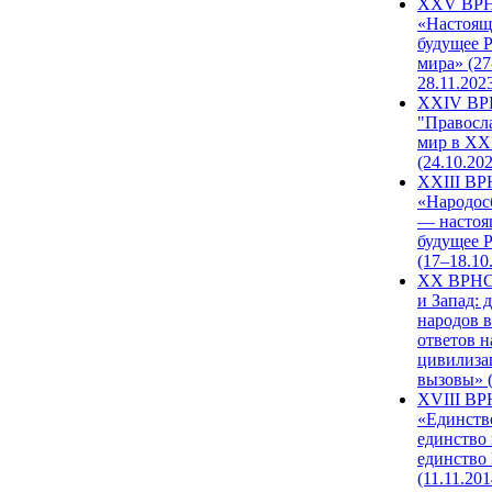
XXV ВР
«Настоящ
будущее 
мира» (27
28.11.202
XXIV В
"Правосл
мир в XXI
(24.10.20
XXIII В
«Народос
— настоя
будущее 
(17–18.10
XX ВРНС
и Запад: 
народов в
ответов н
цивилиза
вызовы» (
XVIII В
«Единств
единство 
единство
(11.11.201