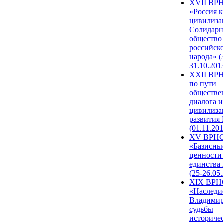
XVII ВР
«Россия к
цивилиза
Солидарн
общество
российск
народа» (
31.10.201
XXII ВРН
по пути
обществе
диалога и
цивилиза
развития
(01.11.201
XV ВРН
«Базисны
ценности
единства
(25-26.05.
XIX ВРН
«Наследи
Владимир
судьбы
историче