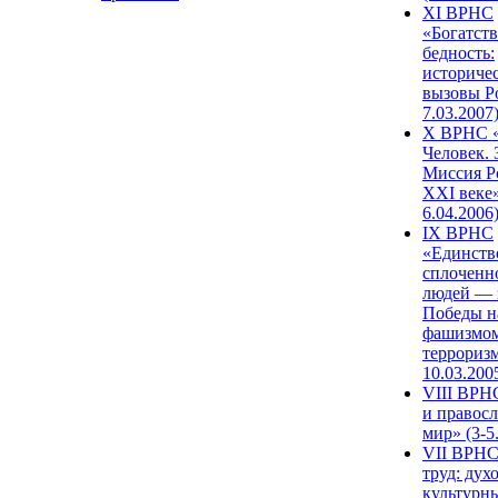
XI ВРНС
«Богатств
бедность:
историче
вызовы Ро
7.03.2007
X ВРНС «
Человек. 
Миссия Р
XXI веке»
6.04.2006
IX ВРНС
«Единств
сплоченн
людей — 
Победы н
фашизмом
терроризм
10.03.200
VIII ВРН
и правос
мир» (3-5
VII ВРНС
труд: дух
культурн