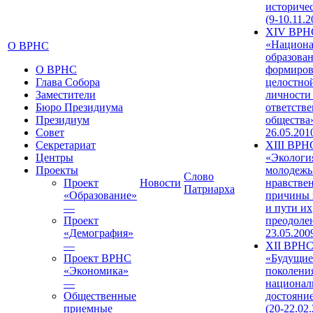
историче
(9-10.11.2
XIV ВРН
«Национа
О ВРНС
образован
О ВРНС
формиров
Глава Собора
целостно
Заместители
личности
Бюро Президиума
ответств
Президиум
общества»
Совет
26.05.201
Секретариат
XIII ВРН
Центры
«Экологи
Проекты
молодежь
Слово
Проект
Новости
нравстве
Патриарха
«Образование»
причины 
—
и пути их
Проект
преодолен
«Демография»
23.05.200
—
XII ВРН
Проект ВРНС
«Будущие
«Экономика»
поколени
—
национал
Общественные
достояни
приемные
(20-22.02