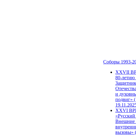
Соборы 1993-2
ХХVII В
80-летию
Защитни
Отечеств
и духовн
подвиг» (
19.11.202
XXVI В
«Русский
Внешние
внутренн
вызовы» (