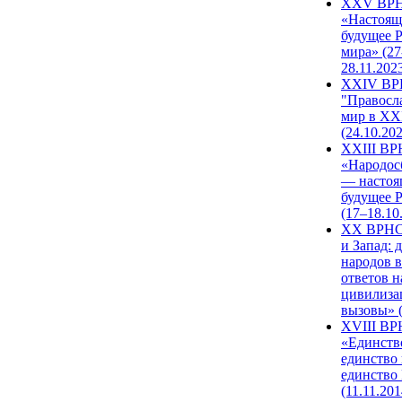
XXV ВР
«Настоящ
будущее 
мира» (27
28.11.202
XXIV В
"Правосл
мир в XXI
(24.10.20
XXIII В
«Народос
— настоя
будущее 
(17–18.10
XX ВРНС
и Запад: 
народов в
ответов н
цивилиза
вызовы» (
XVIII В
«Единств
единство 
единство
(11.11.201