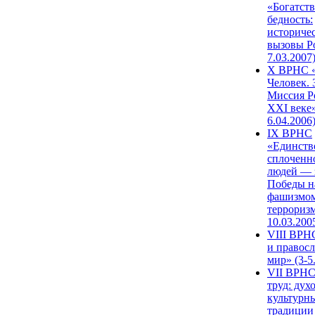
«Богатств
бедность:
историче
вызовы Ро
7.03.2007
X ВРНС «
Человек. 
Миссия Р
XXI веке»
6.04.2006
IX ВРНС
«Единств
сплоченн
людей — 
Победы н
фашизмом
терроризм
10.03.200
VIII ВРН
и правос
мир» (3-5
VII ВРНС
труд: дух
культурн
традиции