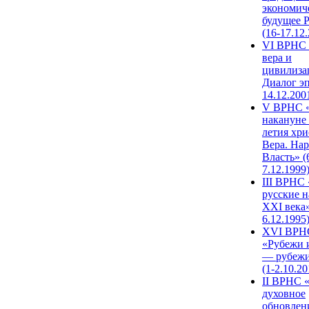
экономич
будущее 
(16-17.12
VI ВРНС 
вера и
цивилиза
Диалог эп
14.12.200
V ВРНС «
накануне 
летия хри
Вера. Нар
Власть» (
7.12.1999
III ВРНС 
русские н
XXI века»
6.12.1995
XVI ВРН
«Рубежи 
— рубежи
(1-2.10.20
II ВРНС 
духовное
обновлен