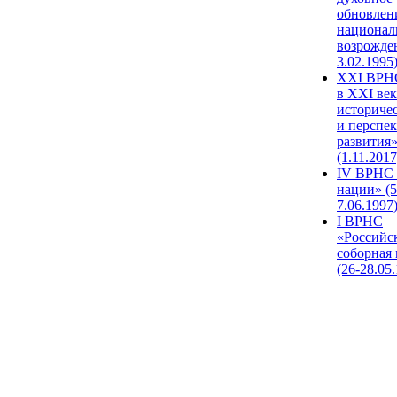
обновлен
национал
возрожде
3.02.1995
XХI ВРНС
в XXI век
историче
и перспе
развития
(1.11.2017
IV ВРНС 
нации» (5
7.06.1997
I ВРНС
«Российс
соборная
(26-28.05