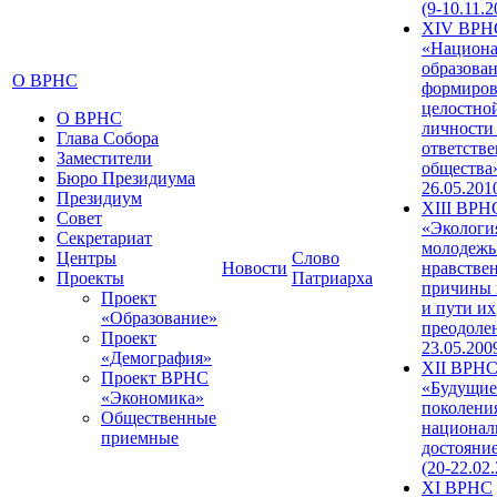
(9-10.11.2
XIV ВРН
«Национа
образован
О ВРНС
формиров
целостно
О ВРНС
личности
Глава Собора
ответств
Заместители
общества»
Бюро Президиума
26.05.201
Президиум
XIII ВРН
Совет
«Экологи
Секретариат
молодежь
Центры
Слово
Новости
нравстве
Проекты
Патриарха
причины 
Проект
и пути их
«Образование»
преодолен
Проект
23.05.200
«Демография»
XII ВРН
Проект ВРНС
«Будущие
«Экономика»
поколени
Общественные
национал
приемные
достояни
(20-22.02
XI ВРНС