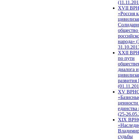
(11.11.201
XVII ВР
«Россия к
цивилиза
Солидарн
общество
российск
народа» (
31.10.201
XXII ВРН
по пути
обществе
диалога и
цивилиза
развития
(01.11.201
XV ВРН
«Базисны
ценности
единства
(25-26.05.
XIX ВРН
«Наследи
Владимир
судьбы