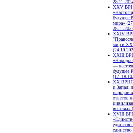
28.11.202
XXV ВР
«Настоящ
будущее 
мира» (27
28.11.202
XXIV В
"Правосл
мир в XXI
(24.10.20
XXIII В
«Народос
— настоя
будущее 
(17–18.10
XX ВРНС
и Запад: 
народов в
ответов н
цивилиза
вызовы» (
XVIII В
«Единств
единство 
единство