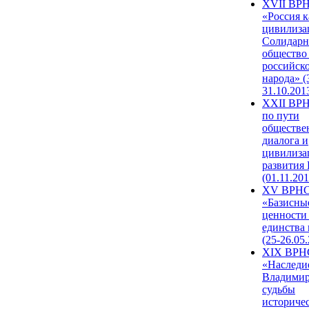
XVII ВР
«Россия к
цивилиза
Солидарн
общество
российск
народа» (
31.10.201
XXII ВРН
по пути
обществе
диалога и
цивилиза
развития
(01.11.201
XV ВРН
«Базисны
ценности
единства
(25-26.05.
XIX ВРН
«Наследи
Владимир
судьбы
историче