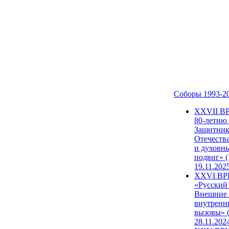
Соборы 1993-2
ХХVII В
80-летию
Защитни
Отечеств
и духовн
подвиг» (
19.11.202
XXVI В
«Русский
Внешние
внутренн
вызовы» (
28.11.202