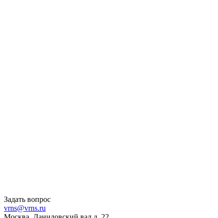
Задать вопрос
vrns@vrns.ru
Москва, Даниловский вал д. 22