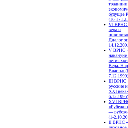
традиции
экономич
будущее 
(16-17.12
VI ВРНС 
вера и
цивилиза
Диалог эп
14.12.200
V ВРНС «
накануне 
летия хри
Вера. Нар
Власть» (
7.12.1999
III ВРНС 
русские н
XXI века»
6.12.1995
XVI ВРН
«Рубежи 
— рубежи
(1-2.10.20
II ВРНС 
духовное