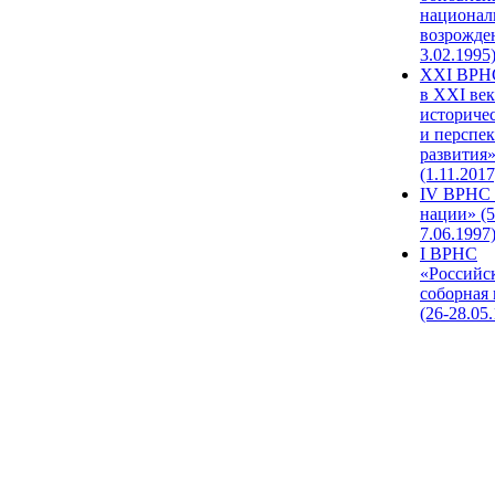
национал
возрожде
3.02.1995
XХI ВРНС
в XXI век
историче
и перспе
развития
(1.11.2017
IV ВРНС 
нации» (5
7.06.1997
I ВРНС
«Российс
соборная
(26-28.05