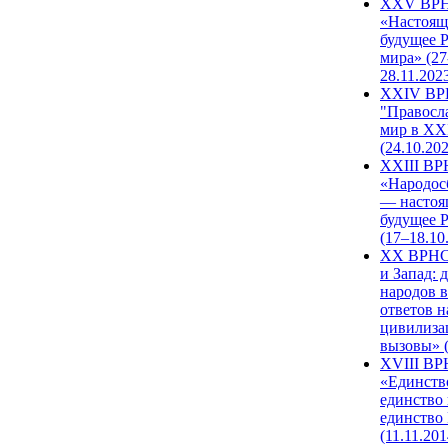
XXV ВР
«Настоящ
будущее 
мира» (27
28.11.202
XXIV В
"Правосл
мир в XXI
(24.10.20
XXIII В
«Народос
— настоя
будущее 
(17–18.10
XX ВРНС
и Запад: 
народов в
ответов н
цивилиза
вызовы» (
XVIII В
«Единств
единство 
единство
(11.11.201