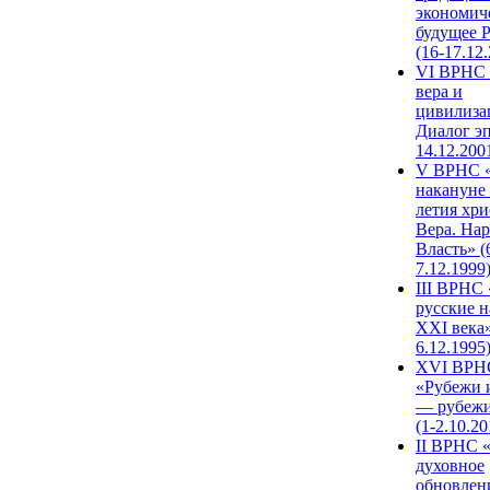
экономич
будущее 
(16-17.12
VI ВРНС 
вера и
цивилиза
Диалог эп
14.12.200
V ВРНС «
накануне 
летия хри
Вера. Нар
Власть» (
7.12.1999
III ВРНС 
русские н
XXI века»
6.12.1995
XVI ВРН
«Рубежи 
— рубежи
(1-2.10.20
II ВРНС 
духовное
обновлен