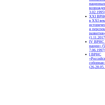
национал
возрожде
3.02.1995
XХI ВРНС
в XXI век
историче
и перспе
развития
(1.11.2017
IV ВРНС 
нации» (5
7.06.1997
I ВРНС
«Российс
соборная
(26-28.05