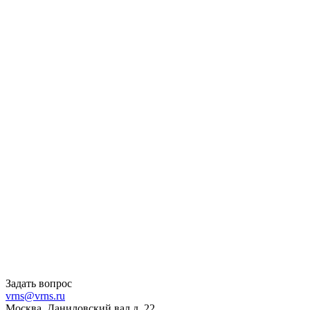
Задать вопрос
vrns@vrns.ru
Москва, Даниловский вал д. 22