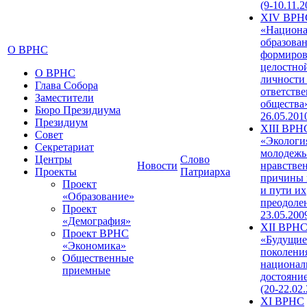
(9-10.11.2
XIV ВРН
«Национа
образован
О ВРНС
формиров
целостно
О ВРНС
личности
Глава Собора
ответств
Заместители
общества»
Бюро Президиума
26.05.201
Президиум
XIII ВРН
Совет
«Экологи
Секретариат
молодежь
Центры
Слово
Новости
нравстве
Проекты
Патриарха
причины 
Проект
и пути их
«Образование»
преодолен
Проект
23.05.200
«Демография»
XII ВРН
Проект ВРНС
«Будущие
«Экономика»
поколени
Общественные
национал
приемные
достояни
(20-22.02
XI ВРНС