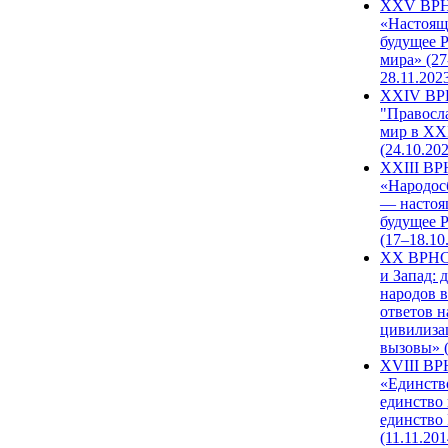
XXV ВР
«Настоящ
будущее 
мира» (27
28.11.202
XXIV В
"Правосл
мир в XXI
(24.10.20
XXIII В
«Народос
— настоя
будущее 
(17–18.10
XX ВРНС
и Запад: 
народов в
ответов н
цивилиза
вызовы» (
XVIII В
«Единств
единство 
единство
(11.11.201