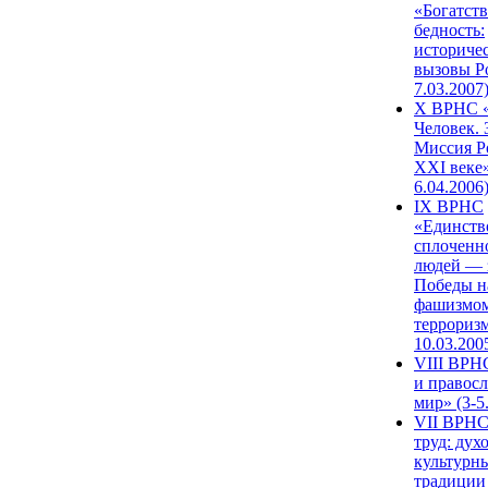
«Богатств
бедность:
историче
вызовы Ро
7.03.2007
X ВРНС «
Человек. 
Миссия Р
XXI веке»
6.04.2006
IX ВРНС
«Единств
сплоченн
людей — 
Победы н
фашизмом
терроризм
10.03.200
VIII ВРН
и правос
мир» (3-5
VII ВРНС
труд: дух
культурн
традиции