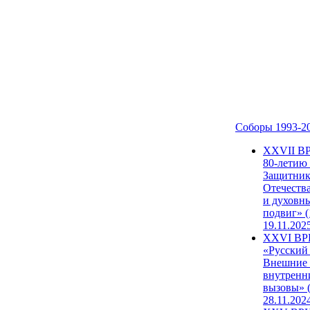
Соборы 1993-2
ХХVII В
80-летию
Защитни
Отечеств
и духовн
подвиг» (
19.11.202
XXVI В
«Русский
Внешние
внутренн
вызовы» (
28.11.202