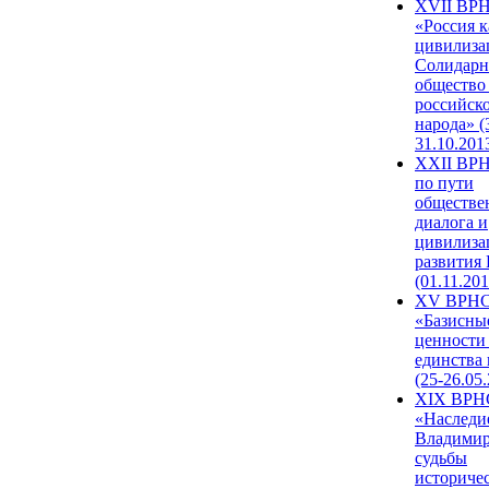
XVII ВР
«Россия к
цивилиза
Солидарн
общество
российск
народа» (
31.10.201
XXII ВРН
по пути
обществе
диалога и
цивилиза
развития
(01.11.201
XV ВРН
«Базисны
ценности
единства
(25-26.05.
XIX ВРН
«Наследи
Владимир
судьбы
историче