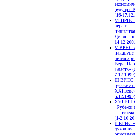
экономич
будущее 
(16-17.12
VI ВРНС 
вера и
цивилиза
Диалог эп
14.12.200
V ВРНС «
накануне 
летия хри
Вера. Нар
Власть» (
7.12.1999
III ВРНС 
русские н
XXI века»
6.12.1995
XVI ВРН
«Рубежи 
— рубежи
(1-2.10.20
II ВРНС 
духовное
обновлен