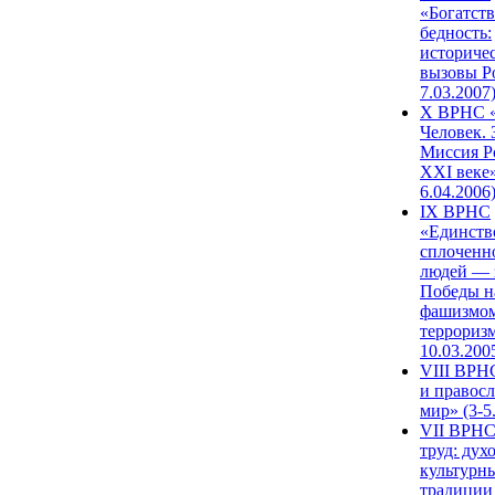
«Богатств
бедность:
историче
вызовы Ро
7.03.2007
X ВРНС «
Человек. 
Миссия Р
XXI веке»
6.04.2006
IX ВРНС
«Единств
сплоченн
людей — 
Победы н
фашизмом
терроризм
10.03.200
VIII ВРН
и правос
мир» (3-5
VII ВРНС
труд: дух
культурн
традиции