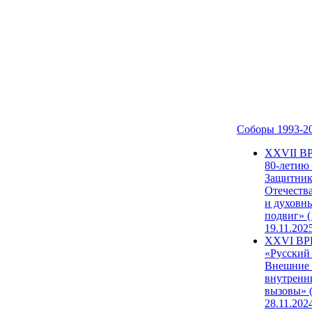
Соборы 1993-2
ХХVII В
80-летию
Защитни
Отечеств
и духовн
подвиг» (
19.11.202
XXVI В
«Русский
Внешние
внутренн
вызовы» (
28.11.202