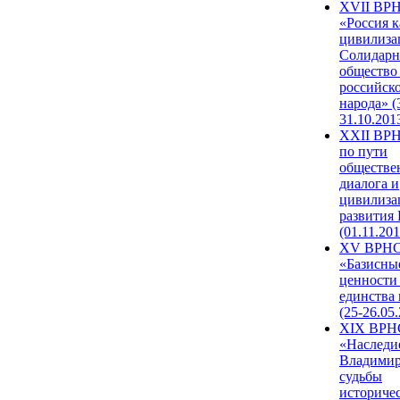
XVII ВР
«Россия к
цивилиза
Солидарн
общество
российск
народа» (
31.10.201
XXII ВРН
по пути
обществе
диалога и
цивилиза
развития
(01.11.201
XV ВРН
«Базисны
ценности
единства
(25-26.05.
XIX ВРН
«Наследи
Владимир
судьбы
историче