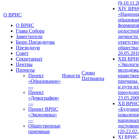
(9-10.11.2
XIV ВРН
«Национа
О ВРНС
образован
О ВРНС
формиров
Глава Собора
целостно
Заместители
личности
Бюро Президиума
ответств
Президиум
общества»
Совет
26.05.201
Секретариат
XIII ВРН
Центры
«Экологи
Проекты
молодежь
Слово
Проект
Новости
нравстве
Патриарха
«Образование»
причины 
—
и пути их
Проект
преодолен
«Демография»
23.05.200
—
XII ВРН
Проект ВРНС
«Будущие
«Экономика»
поколени
—
национал
Общественные
достояни
приемные
(20-22.02
XI ВРНС