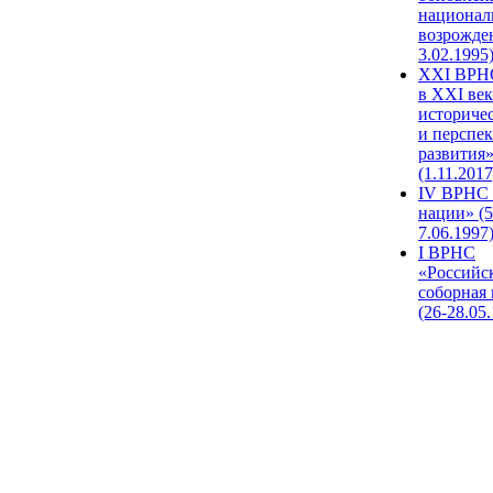
национал
возрожде
3.02.1995
XХI ВРНС
в XXI век
историче
и перспе
развития
(1.11.2017
IV ВРНС 
нации» (5
7.06.1997
I ВРНС
«Российс
соборная
(26-28.05