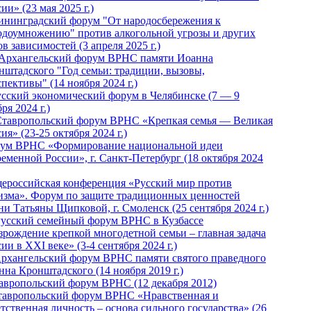
ии» (23 мая 2025 г.)
ининградский форум "От народосбережения к
одоумножению" против алкогольной угрозы и других
в зависимостей (3 апреля 2025 г.)
 Архангельский форум ВРНС памяти Иоанна
нштадского "Год семьи: традиции, вызовы,
пективы" (14 ноября 2024 г.)
Русский экономический форум в Челябинске (7 — 9
ря 2024 г.)
Ставропольский форум ВРНС «Крепкая семья — Великая
ия» (23-25 октября 2024 г.)
ум ВРНС «Формирование национальной идеи
ременной России», г. Санкт-Петербург (18 октября 2024
ероссийская конференция «Русский мир против
изма». Форум по защите традиционных ценностей
ни Татьяны Щипковой, г. Смоленск (25 сентября 2024 г.)
Русский семейный форум ВРНС в Кузбассе
зрождение крепкой многодетной семьи – главная задача
ии в XXI веке» (3-4 сентября 2024 г.)
 Архангельский форум ВРНС памяти святого праведного
нна Кронштадского (14 ноября 2019 г.)
тавропольский форум ВРНС (12 декабря 2012)
Ставропольский форум ВРНС «Нравственная и
тственная личность – основа сильного государства» (26