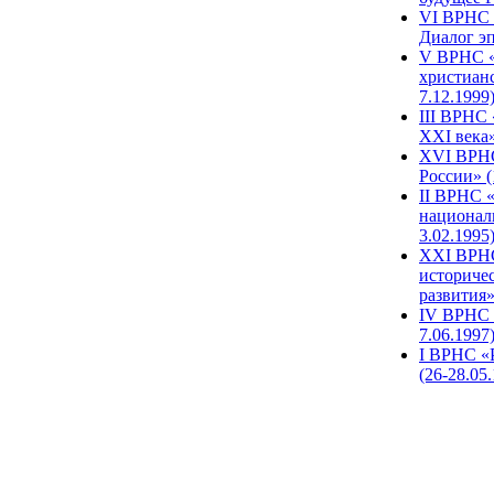
VI ВРНС «
Диалог эп
V ВРНС «
христианс
7.12.1999
III ВРНС 
XXI века»
XVI ВРНС
России» (
II ВРНС «
национал
3.02.1995
XХI ВРНС
историче
развития»
IV ВРНС 
7.06.1997
I ВРНС «
(26-28.05