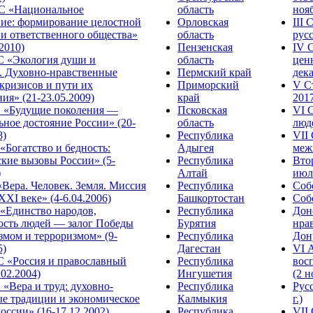
С «Национальное
область
нояб
ние: формирование целостной
Орловская
III
 и ответственного общества»
область
русс
.2010)
Пензенская
IV 
С «Экология души и
область
цен
. Духовно-нравственные
Пермский край
дека
кризисов и пути их
Приморский
V С
ия» (21-23.05.2009)
край
2017
 «Будущие поколения —
Псковская
VI 
ное достояние России» (20-
область
люде
8)
Республика
VII
Богатство и бедность:
Адыгея
меж
кие вызовы России» (5-
Республика
Вто
)
Алтай
июля
Вера. Человек. Земля. Миссия
Республика
Собо
XXI веке» (4-6.04.2006)
Башкортостан
Собо
«Единство народов,
Республика
Дон
ость людей — залог Победы
Бурятия
нра
змом и терроризмом» (9-
Республика
Дону
5)
Дагестан
VI 
С «Россия и православный
Республика
вос
.02.2004)
Ингушетия
(2 н
«Вера и труд: духовно-
Республика
Рус
ые традиции и экономическое
Калмыкия
г.)
оссии» (16-17.12.2002)
Республика
VII