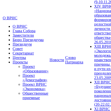
(9-10.11.2
XIV ВРН
«Национа
образован
О ВРНС
формиров
целостно
О ВРНС
личности
Глава Собора
ответств
Заместители
общества»
Бюро Президиума
26.05.201
Президиум
XIII ВРН
Совет
«Экологи
Секретариат
молодежь
Центры
Слово
Новости
нравстве
Проекты
Патриарха
причины 
Проект
и пути их
«Образование»
преодолен
Проект
23.05.200
«Демография»
XII ВРН
Проект ВРНС
«Будущие
«Экономика»
поколени
Общественные
национал
приемные
достояни
(20-22.02
XI ВРНС