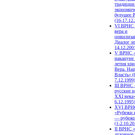
традиции
экономич
будущее 
(16-17.12
VI ВРНС 
вера и
цивилиза
Диалог эп
14.12.200
V ВРНС «
накануне 
летия хри
Вера. Нар
Власть» (
7.12.1999
III ВРНС 
русские н
XXI века»
6.12.1995
XVI ВРН
«Рубежи 
— рубежи
(1-2.10.20
II ВРНС 
духовное