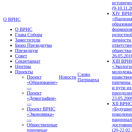
историче
(9-10.11.2
XIV ВРН
«Национа
О ВРНС
образован
О ВРНС
формиров
Глава Собора
целостно
Заместители
личности
Бюро Президиума
ответств
Президиум
общества»
Совет
26.05.201
Секретариат
XIII ВРН
Центры
«Экологи
Проекты
молодежь
Слово
Проект
Новости
нравстве
Патриарха
«Образование»
причины 
—
и пути их
Проект
преодолен
«Демография»
23.05.200
—
XII ВРН
Проект ВРНС
«Будущие
«Экономика»
поколени
—
национал
Общественные
достояни
приемные
(20-22.02