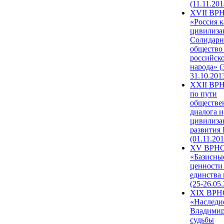
(11.11.201
XVII ВР
«Россия к
цивилиза
Солидарн
общество
российск
народа» (
31.10.201
XXII ВРН
по пути
обществе
диалога и
цивилиза
развития
(01.11.201
XV ВРН
«Базисны
ценности
единства
(25-26.05.
XIX ВРН
«Наследи
Владимир
судьбы