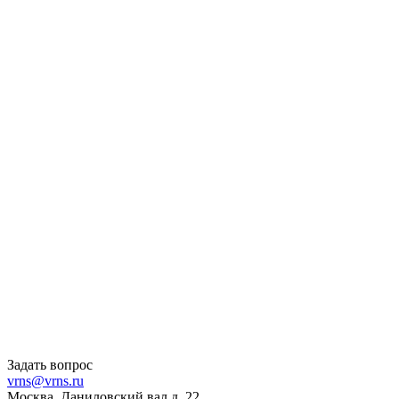
Задать вопрос
vrns@vrns.ru
Москва, Даниловский вал д. 22