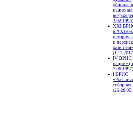
обновлен
национал
возрожде
3.02.1995
XХI ВРНС
в XXI век
историче
и перспе
развития
(1.11.2017
IV ВРНС 
нации» (5
7.06.1997
I ВРНС
«Российс
соборная
(26-28.05