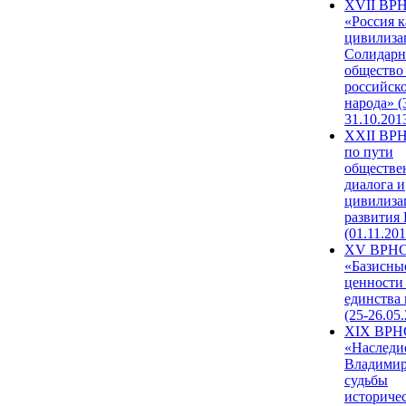
XVII ВР
«Россия к
цивилиза
Солидарн
общество
российск
народа» (
31.10.201
XXII ВРН
по пути
обществе
диалога и
цивилиза
развития
(01.11.201
XV ВРН
«Базисны
ценности
единства
(25-26.05.
XIX ВРН
«Наследи
Владимир
судьбы
историче