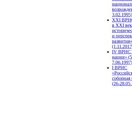
национал
возрожде
3.02.1995
XХI ВРНС
в XXI век
историче
и перспе
развития
(1.11.2017
IV ВРНС 
нации» (5
7.06.1997
I ВРНС
«Российс
соборная
(26-28.05