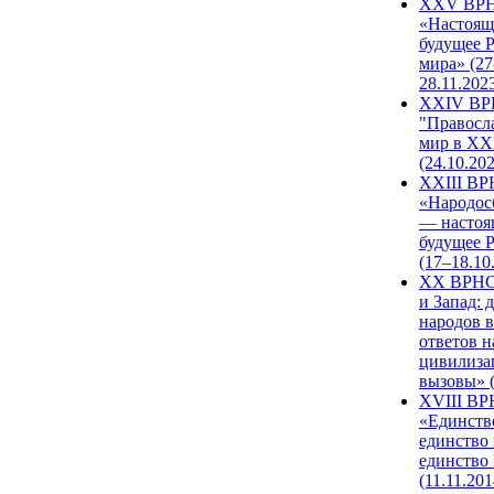
XXV ВР
«Настоящ
будущее 
мира» (27
28.11.202
XXIV В
"Правосл
мир в XXI
(24.10.20
XXIII В
«Народос
— настоя
будущее 
(17–18.10
XX ВРНС
и Запад: 
народов в
ответов н
цивилиза
вызовы» (
XVIII В
«Единств
единство 
единство
(11.11.201