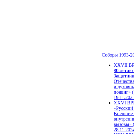
Соборы 1993-2
ХХVII В
80-летию
Защитни
Отечеств
и духовн
подвиг» (
19.11.202
XXVI В
«Русский
Внешние
внутренн
вызовы» (
28.11.202