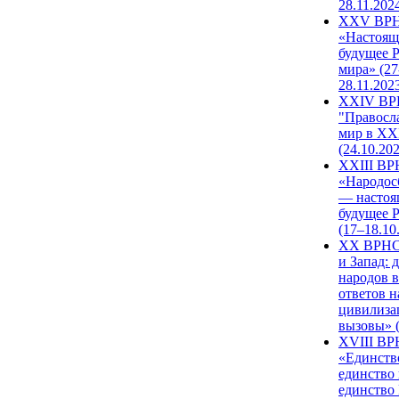
28.11.202
XXV ВР
«Настоящ
будущее 
мира» (27
28.11.202
XXIV В
"Правосл
мир в XXI
(24.10.20
XXIII В
«Народос
— настоя
будущее 
(17–18.10
XX ВРНС
и Запад: 
народов в
ответов н
цивилиза
вызовы» (
XVIII В
«Единств
единство 
единство