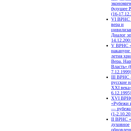
экономич
будущее 
(16-17.12
VI ВРНС 
вера и
цивилиза
Диалог эп
14.12.200
V ВРНС «
накануне 
летия хри
Вера. Нар
Власть» (
7.12.1999
III ВРНС 
русские н
XXI века»
6.12.1995
XVI ВРН
«Рубежи 
— рубежи
(1-2.10.20
II ВРНС 
духовное
обновлен