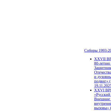
Соборы 1993-2
ХХVII В
80-летию
Защитни
Отечеств
и духовн
подвиг» (
19.11.202
XXVI В
«Русский
Внешние
внутренн
вызовы» (