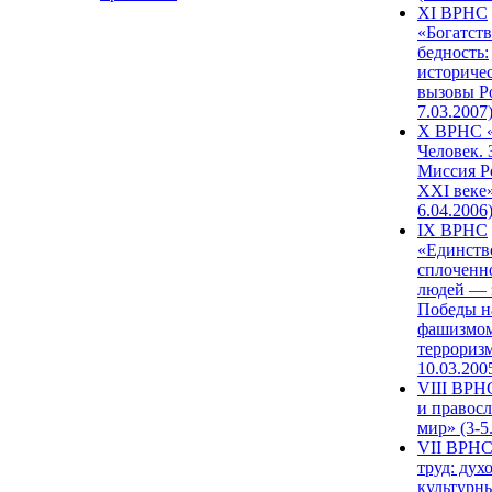
XI ВРНС
«Богатств
бедность:
историче
вызовы Ро
7.03.2007
X ВРНС «
Человек. 
Миссия Р
XXI веке»
6.04.2006
IX ВРНС
«Единств
сплоченн
людей — 
Победы н
фашизмом
терроризм
10.03.200
VIII ВРН
и правос
мир» (3-5
VII ВРНС
труд: дух
культурн