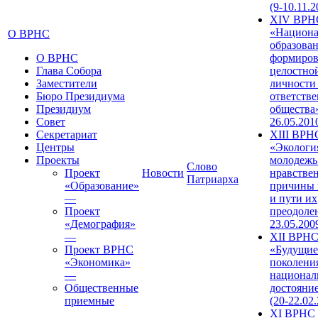
(9-10.11.2
XIV ВРН
«Национа
О ВРНС
образован
О ВРНС
формиров
Глава Собора
целостно
Заместители
личности
Бюро Президиума
ответств
Президиум
общества»
Совет
26.05.201
Секретариат
XIII ВРН
Центры
«Экологи
Проекты
молодежь
Слово
Проект
Новости
нравстве
Патриарха
«Образование»
причины 
—
и пути их
Проект
преодолен
«Демография»
23.05.200
—
XII ВРН
Проект ВРНС
«Будущие
«Экономика»
поколени
—
национал
Общественные
достояни
приемные
(20-22.02
XI ВРНС