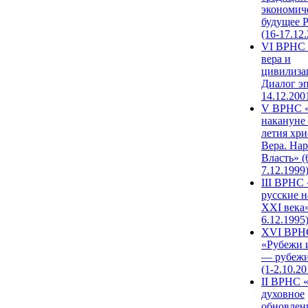
экономич
будущее 
(16-17.12
VI ВРНС 
вера и
цивилиза
Диалог эп
14.12.200
V ВРНС «
накануне 
летия хри
Вера. Нар
Власть» (
7.12.1999
III ВРНС 
русские н
XXI века»
6.12.1995
XVI ВРН
«Рубежи 
— рубежи
(1-2.10.20
II ВРНС 
духовное
обновлен