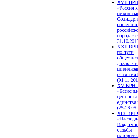
XVII ВР
«Россия к
цивилиза
Солидарн
общество
российск
народа» (
31.10.201
XXII ВРН
по пути
обществе
диалога и
цивилиза
развития
(01.11.201
XV ВРН
«Базисны
ценности
единства
(25-26.05.
XIX ВРН
«Наследи
Владимир
судьбы
историче