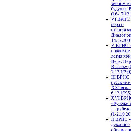
экономич
будущее 
(16-17.12
VI ВРНС 
вера и
цивилиза
Диалог эп
14.12.200
V ВРНС «
накануне 
летия хри
Вера. Нар
Власть» (
7.12.1999
III ВРНС 
русские н
XXI века»
6.12.1995
XVI ВРН
«Рубежи 
— рубежи
(1-2.10.20
II ВРНС 
духовное
обновлен