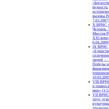
«Богатств
бедность:
историче
вызовы Ро
7.03.2007
X ВРНС «
Человек. 
Миссия Р
XXI веке»
6.04.2006
IX ВРНС
«Единств
сплоченн
людей — 
Победы н
фашизмом
терроризм
10.03.200
VIII ВРН
и правос
мир» (3-5
VII ВРНС
труд: дух
культурн
традиции