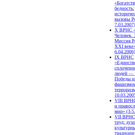
«Богатств
бедность:
историче
вызовы Ро
7.03.2007
X ВРНС «
Человек. 
Миссия Р
XXI веке»
6.04.2006
IX ВРНС
«Единств
сплоченн
людей — 
Победы н
фашизмом
терроризм
10.03.200
VIII ВРН
и правос
мир» (3-5
VII ВРНС
труд: дух
культурн
традиции