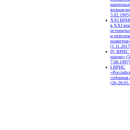
национал
возрожде
3.02.1995
XХI ВРНС
в XXI век
историче
и перспе
развития
(1.11.2017
IV ВРНС 
нации» (5
7.06.1997
I ВРНС
«Российс
соборная
(26-28.05