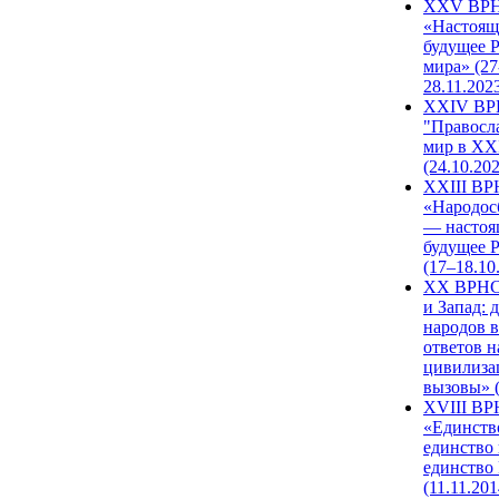
XXV ВР
«Настоящ
будущее 
мира» (27
28.11.202
XXIV В
"Правосл
мир в XXI
(24.10.20
XXIII В
«Народос
— настоя
будущее 
(17–18.10
XX ВРНС
и Запад: 
народов в
ответов н
цивилиза
вызовы» (
XVIII В
«Единств
единство 
единство
(11.11.201