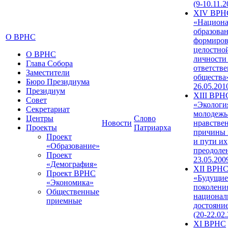
(9-10.11.2
XIV ВРН
«Национа
образован
О ВРНС
формиров
целостно
О ВРНС
личности
Глава Собора
ответств
Заместители
общества»
Бюро Президиума
26.05.201
Президиум
XIII ВРН
Совет
«Экологи
Секретариат
молодежь
Центры
Слово
Новости
нравстве
Проекты
Патриарха
причины 
Проект
и пути их
«Образование»
преодолен
Проект
23.05.200
«Демография»
XII ВРН
Проект ВРНС
«Будущие
«Экономика»
поколени
Общественные
национал
приемные
достояни
(20-22.02
XI ВРНС