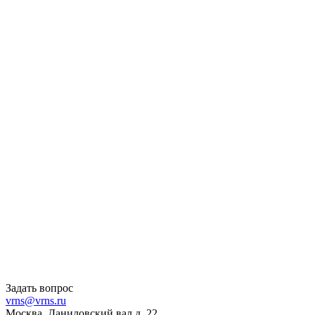
Задать вопрос
vrns@vrns.ru
Москва, Даниловский вал д. 22