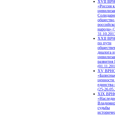
XVII ВР
«Россия к
цивилиза
Солидарн
общество
российск
народа» (
31.10.201
XXII ВРН
по пути
обществе
диалога и
цивилиза
развития
(01.11.201
XV ВРН
«Базисны
ценности
единства
(25-26.05.
XIX ВРН
«Наследи
Владимир
судьбы
историче