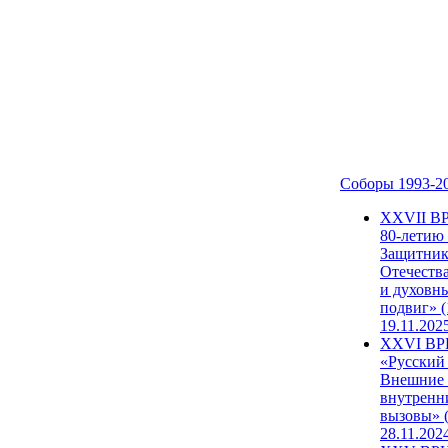
Соборы 1993-2
ХХVII В
80-летию
Защитни
Отечеств
и духовн
подвиг» (
19.11.202
XXVI В
«Русский
Внешние
внутренн
вызовы» (
28.11.202