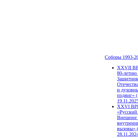
Соборы 1993-2
ХХVII В
80-летию
Защитни
Отечеств
и духовн
подвиг» (
19.11.202
XXVI В
«Русский
Внешние
внутренн
вызовы» (
28.11.202