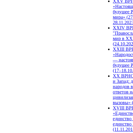
XXV ВР
«Настоящ
будущее 
мира» (27
28.11.202
XXIV В
"Правосл
мир в XXI
(24.10.20
XXIII В
«Народос
— настоя
будущее 
(17–18.10
XX ВРНС
и Запад: 
народов в
ответов н
цивилиза
вызовы» (
XVIII В
«Единств
единство 
единство
(11.11.201