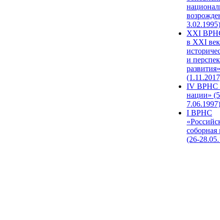
национал
возрожде
3.02.1995
XХI ВРНС
в XXI век
историче
и перспе
развития
(1.11.2017
IV ВРНС 
нации» (5
7.06.1997
I ВРНС
«Российс
соборная
(26-28.05