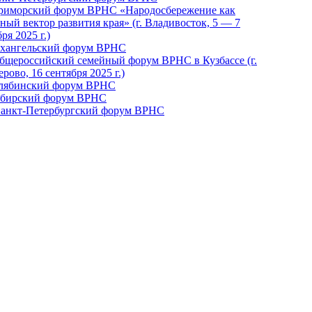
Приморский форум ВРНС «Народосбережение как
ный вектор развития края» (г. Владивосток, 5 — 7
ря 2025 г.)
рхангельский форум ВРНС
бщероссийский семейный форум ВРНС в Кузбассе (г.
рово, 16 сентября 2025 г.)
елябинский форум ВРНС
ибирский форум ВРНС
 Санкт-Петербургский форум ВРНС