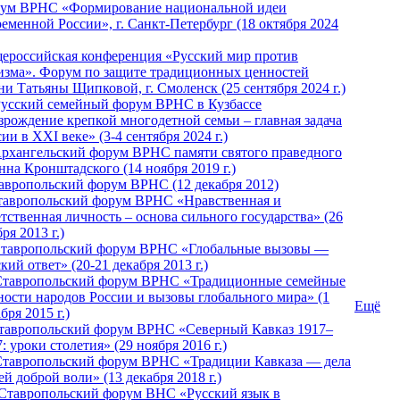
ум ВРНС «Формирование национальной идеи
ременной России», г. Санкт-Петербург (18 октября 2024
ероссийская конференция «Русский мир против
изма». Форум по защите традиционных ценностей
ни Татьяны Щипковой, г. Смоленск (25 сентября 2024 г.)
Русский семейный форум ВРНС в Кузбассе
зрождение крепкой многодетной семьи – главная задача
ии в XXI веке» (3-4 сентября 2024 г.)
 Архангельский форум ВРНС памяти святого праведного
нна Кронштадского (14 ноября 2019 г.)
тавропольский форум ВРНС (12 декабря 2012)
Ставропольский форум ВРНС «Нравственная и
тственная личность – основа сильного государства» (26
ря 2013 г.)
 Ставропольский форум ВРНС «Глобальные вызовы —
кий ответ» (20-21 декабря 2013 г.)
Ставропольский форум ВРНС «Традиционные семейные
ности народов России и вызовы глобального мира» (1
Ещё
бря 2015 г.)
тавропольский форум ВРНС «Северный Кавказ 1917–
: уроки столетия» (29 ноября 2016 г.)
Ставропольский форум ВРНС «Традиции Кавказа — дела
й доброй воли» (13 декабря 2018 г.)
 Ставропольский форум ВHС «Русский язык в