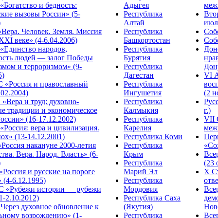
Богатство и бедность:
Адыгея
меж
кие вызовы России» (5-
Республика
Вто
)
Алтай
июля
Вера. Человек. Земля. Миссия
Республика
Собо
XXI веке» (4-6.04.2006)
Башкортостан
Собо
«Единство народов,
Республика
Дон
ость людей — залог Победы
Бурятия
нра
змом и терроризмом» (9-
Республика
Дону
5)
Дагестан
VI 
С «Россия и православный
Республика
вос
.02.2004)
Ингушетия
(2 н
«Вера и труд: духовно-
Республика
Рус
ые традиции и экономическое
Калмыкия
г.)
оссии» (16-17.12.2002)
Республика
VII
Россия: вера и цивилизация.
Карелия
меж
ох» (13-14.12.2001)
Республика Коми
Пер
Россия накануне 2000-летия
Республика
«Сох
тва. Вера. Народ. Власть» (6-
Крым
Все
)
Республика
(23 
«Россия и русские на пороге
Марий Эл
X С
 (4-6.12.1995)
Республика
отве
 «Рубежи истории — рубежи
Мордовия
Все
1-2.10.2012)
Республика Саха
дем
Через духовное обновление к
(Якутия)
Ново
ьному возрождению» (1-
Республика
Все