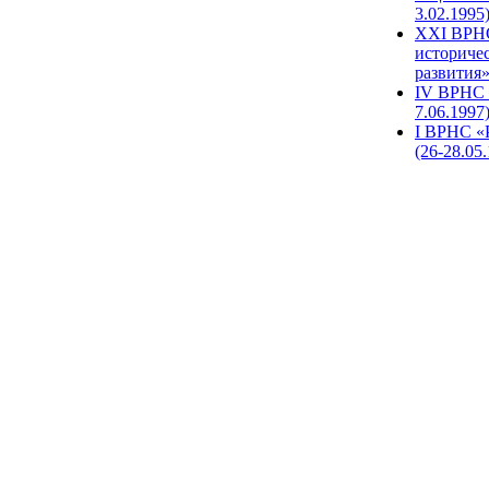
3.02.1995
XХI ВРНС
историче
развития»
IV ВРНС 
7.06.1997
I ВРНС «
(26-28.05