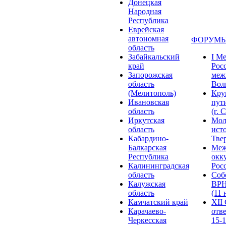
Донецкая
Народная
Республика
Еврейская
автономная
ФОРУМЫ
область
Забайкальский
I М
край
Рос
Запорожская
меж
область
Волг
(Мелитополь)
Кру
Ивановская
пут
область
(г. 
Иркутская
Мол
область
ист
Кабардино-
Твер
Балкарская
Меж
Республика
окк
Калининградская
Росс
область
Соб
Калужская
ВРН
область
(11 
Камчатский край
XII
Карачаево-
отв
Черкесская
15-1