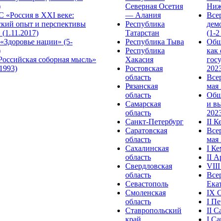
)
Северная Осетия
Ниж
 «Россия в XXI веке:
— Алания
Все
ский опыт и перспективы
Республика
дем
 (1.11.2017)
Татарстан
(1-2
«Здоровье нации» (5-
Республика Тыва
Общ
)
Республика
как
Российская соборная мысль»
Хакасия
гос
.1993)
Ростовская
2023
область
Все
Рязанская
мая 
область
Общ
Самарская
и в
область
2023
Санкт-Петербург
II 
Саратовская
Все
область
мая 
Сахалинская
I К
область
II 
Свердловская
VII
область
Все
Севастополь
Ека
Смоленская
IX 
область
I П
Ставропольский
II 
край
I С