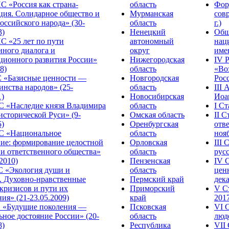
С «Россия как страна-
область
Фор
ция. Солидарное общество и
Мурманская
сов
оссийского народа» (30-
область
г.)
3)
Ненецкий
Общ
С «25 лет по пути
автономный
нац
нного диалога и
округ
име
ционного развития России»
Нижегородская
IV 
8)
область
«Во
«Базисные ценности —
Новгородская
Росс
инства народов» (25-
область
III
1)
Новосибирская
Иоа
 «Наследие князя Владимира
область
I С
исторической Руси» (9-
Омская область
II 
5)
Оренбургская
отве
С «Национальное
область
нояб
ние: формирование целостной
Орловская
III
 и ответственного общества»
область
русс
.2010)
Пензенская
IV 
С «Экология души и
область
цен
. Духовно-нравственные
Пермский край
дека
кризисов и пути их
Приморский
V С
ия» (21-23.05.2009)
край
2017
 «Будущие поколения —
Псковская
VI 
ное достояние России» (20-
область
люде
8)
Республика
VII