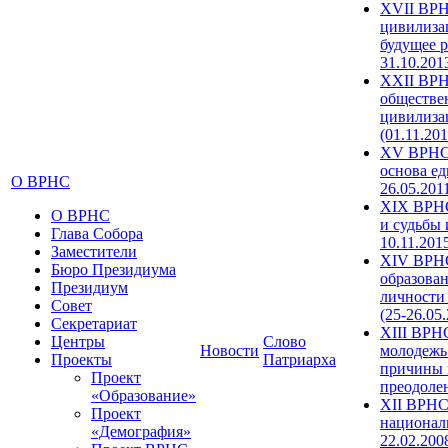
XVII ВРН
цивилиза
будущее р
31.10.201
XXII ВРН
обществе
цивилиза
(01.11.201
XV ВРНС 
основа ед
О ВРНС
26.05.201
XIX ВРНС
О ВРНС
и судьбы 
Глава Собора
10.11.201
Заместители
XIV ВРН
Бюро Президиума
образова
Президиум
личности
Совет
(25-26.05
Секретариат
XIII ВРН
Центры
Слово
Новости
молодежь
Проекты
Патриарха
причины 
Проект
преодолен
«Образование»
XII ВРНС
Проект
националь
«Демография»
22.02.200