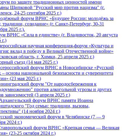
Форум по защите традиционных ценностей имени
ьяны Щипковой "Русский мир против нацизма" (г.
енск, 24-25 сентября 2025 г.)
одёжный форум ВРНС «Будущее России: молодёжь за
, традиции, созидание» (г. Санкт-Петербург, 30-31
бря 2025 г.).
ум ВРНС «Сила в единстве» (г. Владивосток, 20 августа
 г.)
ероссийская научная конференция-форум «Культура и
игия: вклад в победу в Великой Отечественной войне»
ковская область, г. Химки, 25 апреля 2025 г.)
рный съезд (14 мая 2025 г.)
 Всероссийский форум ВРНС в Новосибирске «Русский
к – основа национальной безопасности и суверенитета
ии» (23 мая 2025 г.)
ининградский форум "От народосбережения к
одоумножению" против алкогольной угрозы и других
в зависимостей (3 апреля 2025 г.)
 Архангельский форум ВРНС памяти Иоанна
нштадского "Год семьи: традиции, вызовы,
пективы" (14 ноября 2024 г.)
Русский экономический форум в Челябинске (7 — 9
ря 2024 г.)
Ставропольский форум ВРНС «Крепкая семья — Великая
ия» (23-25 октября 2024 г.)