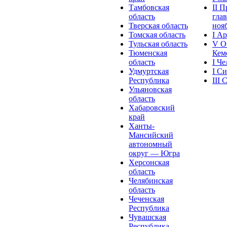
Тамбовская
II 
область
глав
Тверская область
нояб
Томская область
I А
Тульская область
V О
Тюменская
Кеме
область
I Ч
Удмуртская
I С
Республика
III
Ульяновская
область
Хабаровский
край
Ханты-
Мансийский
автономный
округ — Югра
Херсонская
область
Челябинская
область
Чеченская
Республика
Чувашская
Рeспублика