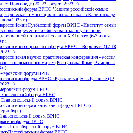
нем Новгороде (20–22 августа 2023 г.)
российский форум ВРНС "Защита российской семьи:
ографическая и миграционная политика" в Калиниграде
 июля 2023 г.)
ероссийский Кузбасский форум ВРНС «Институт семьи
 основа современного общества и залог успешной
ударственной политики России в ХХI веке» (6-7 июня
 г.)
российский социальный форум ВРНС в Воронеже (17-18
2023 г.)
ероссийская научно-практическая конференция «Россия
ызовы современного мира» (Республика Коми, 27 апреля
 г.)
Кемеровский форум ВРНС
российский форум ВРНС «Русский мир» в Луганске (12
2023 г.)
емеровский форум ВРНС
Архангельский форум ВРНС
I Ставропольский форум ВРНС
российский образовательный форум ВРНС (г.
теринбург)
Ставропольский форум ВРНС
ермский форум ВРНС
Санкт-Петербургский форум ВРНС
анкт-Петербургский форум ВРНС