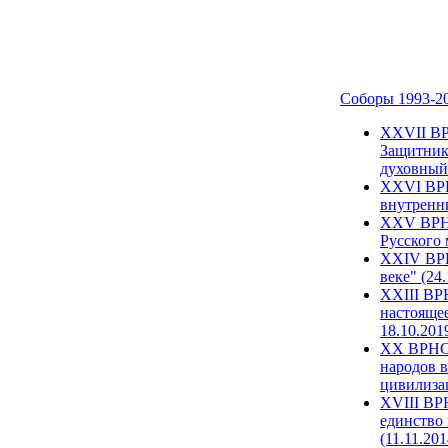
Соборы 1993-2
ХХVII ВР
Защитник
духовный 
XXVI ВРН
внутренни
XXV ВРНС
Русского 
XXIV ВРН
веке" (24
XXIII ВР
настоящее
18.10.201
XX ВРНС 
народов в
цивилиза
XVIII ВР
единство 
(11.11.201