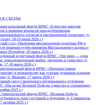
 И СЪЕЗДЫ
ежрегиональный форум ВРНС «Единство народов
сии в решении вопросов народосбережения,
национального согласия и миграционной политики» (г.
оград, 18-19 июня 2026 г.)
глый стол «Проблемы миграционной политики РФ и
и её решения путём принятия Миграционного кодекса»
Санкт-Петербург, 20 марта 2026 г.)
одёжный культурный форум ВРНС «Три реки — один
ок: цивилизационный выбор, традиции и единство» (г.
ь, 17-18 марта 2026 г.)
региональный форум ВРНС «Противостояние
ультизму и неоязычеству как угрозам духовным основам
ии» (г. Иваново, 17 марта 2026 г.)
орный съезд Смоленского регионального отделения
С «Наследие Великой Победы: единство в сохранении»
ноября 2025 г.)
 Ставропольский форум ВРНС «Великая Победа:
етственность перед историей и будущим» (г. Ставрополь,
7 октября 2025 г.)