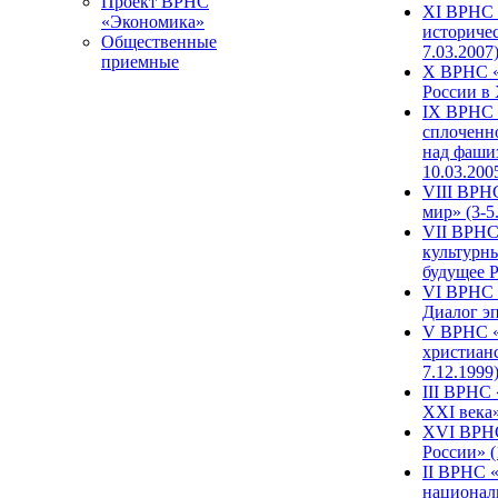
Проект ВРНС
XI ВРНС «
«Экономика»
историчес
Общественные
7.03.2007
приемные
X ВРНС «
России в 
IX ВРНС 
сплоченн
над фаши
10.03.200
VIII ВРН
мир» (3-5
VII ВРНС 
культурн
будущее Р
VI ВРНС «
Диалог эп
V ВРНС «
христианс
7.12.1999
III ВРНС 
XXI века»
XVI ВРНС
России» (
II ВРНС «
национал