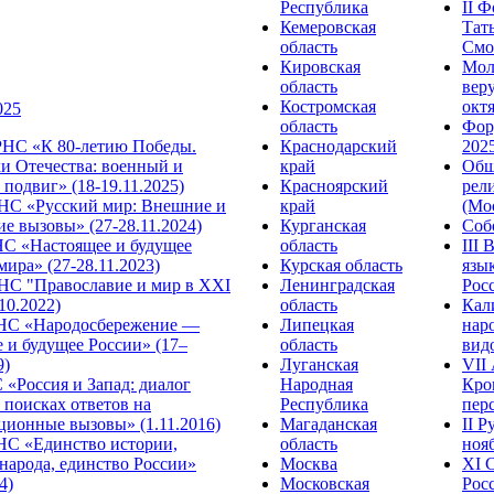
Республика
II 
Кемеровская
Тат
область
Смол
Кировская
Мол
область
веру
Костромская
октя
025
область
Фор
НС «К 80-летию Победы.
Краснодарский
2025
и Отечества: военный и
край
Общ
подвиг» (18-19.11.2025)
Красноярский
рел
С «Русский мир: Внешние и
край
(Мос
е вызовы» (27-28.11.2024)
Курганская
Собо
 «Настоящее и будущее
область
III
мира» (27-28.11.2023)
Курская область
язы
С "Православие и мир в XXI
Ленинградская
Росс
.10.2022)
область
Кал
НС «Народосбережение —
Липецкая
нар
 и будущее России» (17–
область
видо
9)
Луганская
VII
«Россия и Запад: диалог
Народная
Кро
 поисках ответов на
Республика
перс
ционные вызовы» (1.11.2016)
Магаданская
II 
НС «Единство истории,
область
нояб
народа, единство России»
Москва
ХI 
4)
Московская
Росс