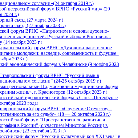
национальном согласии»(24 октября 2019 г.)
рой всероссийский форум ВРНС «Русский мир» (29
 2024 г.)
рный съезд (27 марта 2024 г.)
рный съезд (27 ноября 2023 г.)
ской форум ВРНС «Патриотизм и основы духовно-
вственных ценностей: Русский выбор» в Ростове-на-
 (14 ноября 2023 г.)
Архангельский форум ВРНС «Духовно-нравственное
питание молодежи: наследие, современность и будущее»
оября 2023 г.)
ский экономический форум в Челябинске (9 ноября 2023
 Ставропольский форум ВРНС “Русский язык в
национальном согласии” (24-25 октября 2019 г.)
вый региональный Подмосковный медицинский форум
раним жизнь», г. Красногорск (12 октября 2023 г.)
российский идеологический форум в Санкт-Петербурге
октября 2023 года)
тавропольский форум ВРНС «Служение Отечеству –
тственность за его судьбу» (18 — 20 октября 2023 г.)
российский форум "Пространственное развитие и
ография в России" (с участием Минстроя России) в
сибирске (23 сентября 2023 г.)
российский форум "Русский культурный код XXI века" в