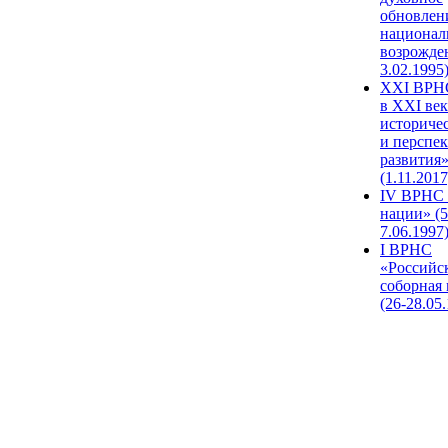
обновлен
национал
возрожде
3.02.1995
XХI ВРНС
в XXI век
историче
и перспе
развития
(1.11.2017
IV ВРНС 
нации» (5
7.06.1997
I ВРНС
«Российс
соборная
(26-28.05