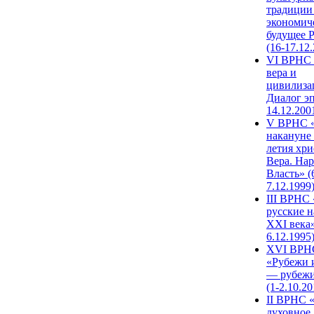
традиции
экономич
будущее 
(16-17.12
VI ВРНС 
вера и
цивилиза
Диалог эп
14.12.200
V ВРНС «
накануне 
летия хри
Вера. Нар
Власть» (
7.12.1999
III ВРНС 
русские н
XXI века»
6.12.1995
XVI ВРН
«Рубежи 
— рубежи
(1-2.10.20
II ВРНС 
духовное