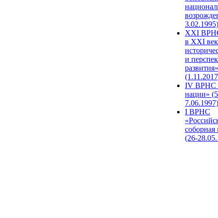
национал
возрожде
3.02.1995
XХI ВРНС
в XXI век
историче
и перспе
развития
(1.11.2017
IV ВРНС 
нации» (5
7.06.1997
I ВРНС
«Российс
соборная
(26-28.05