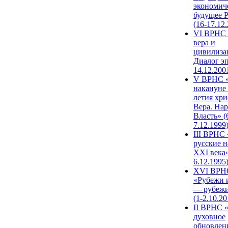
экономич
будущее 
(16-17.12
VI ВРНС 
вера и
цивилиза
Диалог эп
14.12.200
V ВРНС «
накануне 
летия хри
Вера. Нар
Власть» (
7.12.1999
III ВРНС 
русские н
XXI века»
6.12.1995
XVI ВРН
«Рубежи 
— рубежи
(1-2.10.20
II ВРНС 
духовное
обновлен