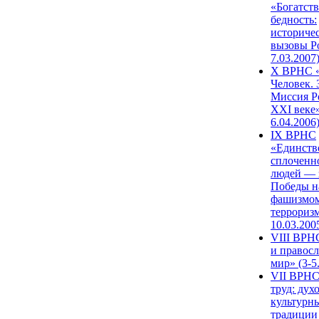
«Богатств
бедность:
историче
вызовы Ро
7.03.2007
X ВРНС «
Человек. 
Миссия Р
XXI веке»
6.04.2006
IX ВРНС
«Единств
сплоченн
людей — 
Победы н
фашизмом
терроризм
10.03.200
VIII ВРН
и правос
мир» (3-5
VII ВРНС
труд: дух
культурн
традиции