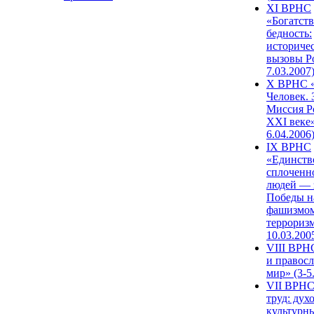
XI ВРНС
«Богатств
бедность:
историче
вызовы Ро
7.03.2007
X ВРНС «
Человек. 
Миссия Р
XXI веке»
6.04.2006
IX ВРНС
«Единств
сплоченн
людей — 
Победы н
фашизмом
терроризм
10.03.200
VIII ВРН
и правос
мир» (3-5
VII ВРНС
труд: дух
культурн