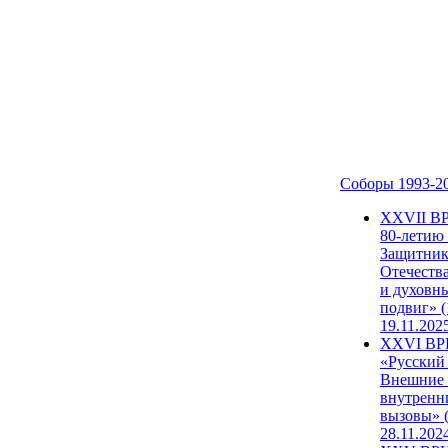
Соборы 1993-2
ХХVII В
80-летию
Защитни
Отечеств
и духовн
подвиг» (
19.11.202
XXVI В
«Русский
Внешние
внутренн
вызовы» (
28.11.202