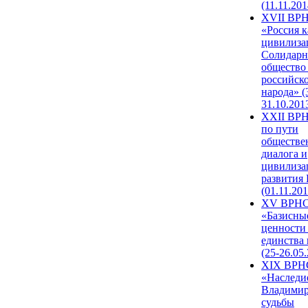
(11.11.201
XVII ВР
«Россия к
цивилиза
Солидарн
общество
российск
народа» (
31.10.201
XXII ВРН
по пути
обществе
диалога и
цивилиза
развития
(01.11.201
XV ВРН
«Базисны
ценности
единства
(25-26.05.
XIX ВРН
«Наследи
Владимир
судьбы