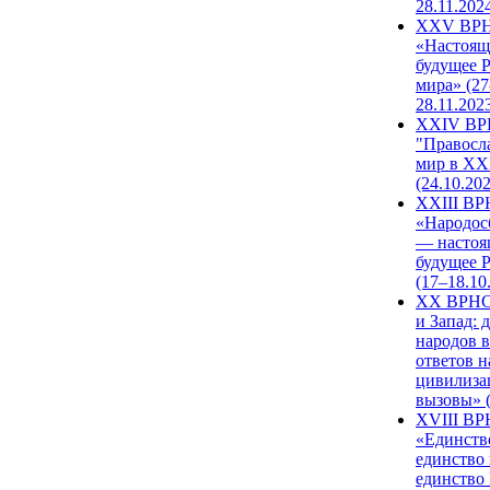
28.11.202
XXV ВР
«Настоящ
будущее 
мира» (27
28.11.202
XXIV В
"Правосл
мир в XXI
(24.10.20
XXIII В
«Народос
— настоя
будущее 
(17–18.10
XX ВРНС
и Запад: 
народов в
ответов н
цивилиза
вызовы» (
XVIII В
«Единств
единство 
единство