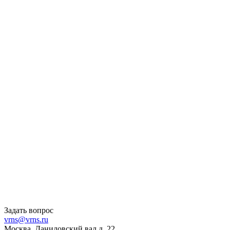
Задать вопрос
vrns@vrns.ru
Москва, Даниловский вал д. 22