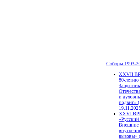
Соборы 1993-2
ХХVII В
80-летию
Защитни
Отечеств
и духовн
подвиг» (
19.11.202
XXVI В
«Русский
Внешние
внутренн
вызовы» (