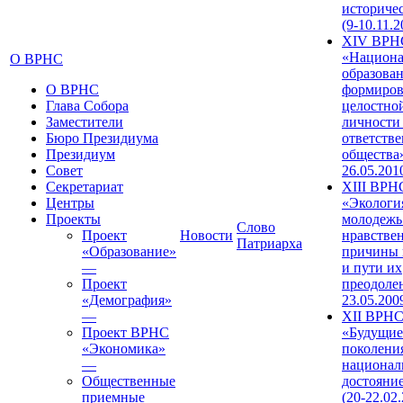
историче
(9-10.11.2
XIV ВРН
«Национа
О ВРНС
образован
О ВРНС
формиров
Глава Собора
целостно
Заместители
личности
Бюро Президиума
ответств
Президиум
общества»
Совет
26.05.201
Секретариат
XIII ВРН
Центры
«Экологи
Проекты
молодежь
Слово
Проект
Новости
нравстве
Патриарха
«Образование»
причины 
—
и пути их
Проект
преодолен
«Демография»
23.05.200
—
XII ВРН
Проект ВРНС
«Будущие
«Экономика»
поколени
—
национал
Общественные
достояни
приемные
(20-22.02