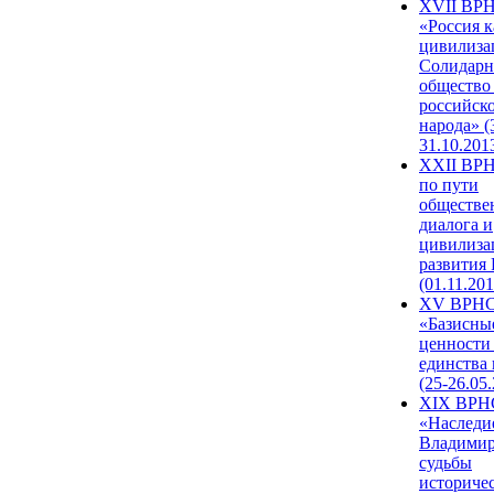
XVII ВР
«Россия к
цивилиза
Солидарн
общество
российск
народа» (
31.10.201
XXII ВРН
по пути
обществе
диалога и
цивилиза
развития
(01.11.201
XV ВРН
«Базисны
ценности
единства
(25-26.05.
XIX ВРН
«Наследи
Владимир
судьбы
историче