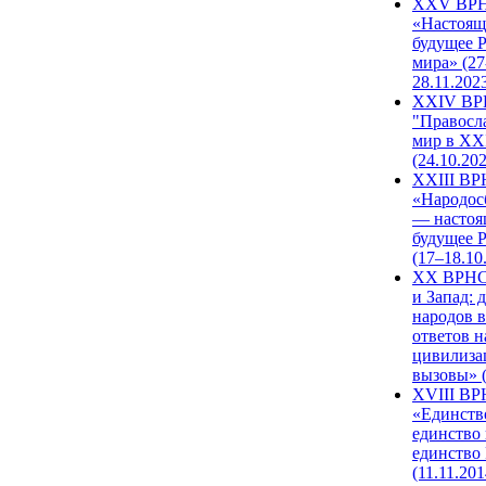
XXV ВР
«Настоящ
будущее 
мира» (27
28.11.202
XXIV В
"Правосл
мир в XXI
(24.10.20
XXIII В
«Народос
— настоя
будущее 
(17–18.10
XX ВРНС
и Запад: 
народов в
ответов н
цивилиза
вызовы» (
XVIII В
«Единств
единство 
единство
(11.11.201