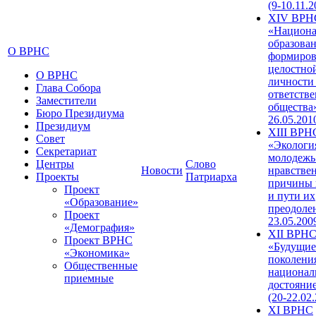
(9-10.11.2
XIV ВРН
«Национа
образован
О ВРНС
формиров
целостно
О ВРНС
личности
Глава Собора
ответств
Заместители
общества»
Бюро Президиума
26.05.201
Президиум
XIII ВРН
Совет
«Экологи
Секретариат
молодежь
Центры
Слово
Новости
нравстве
Проекты
Патриарха
причины 
Проект
и пути их
«Образование»
преодолен
Проект
23.05.200
«Демография»
XII ВРН
Проект ВРНС
«Будущие
«Экономика»
поколени
Общественные
национал
приемные
достояни
(20-22.02
XI ВРНС