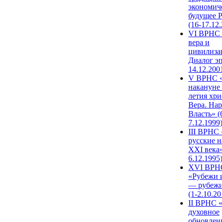
экономич
будущее 
(16-17.12
VI ВРНС 
вера и
цивилиза
Диалог эп
14.12.200
V ВРНС «
накануне 
летия хри
Вера. Нар
Власть» (
7.12.1999
III ВРНС 
русские н
XXI века»
6.12.1995
XVI ВРН
«Рубежи 
— рубежи
(1-2.10.20
II ВРНС 
духовное
обновлен