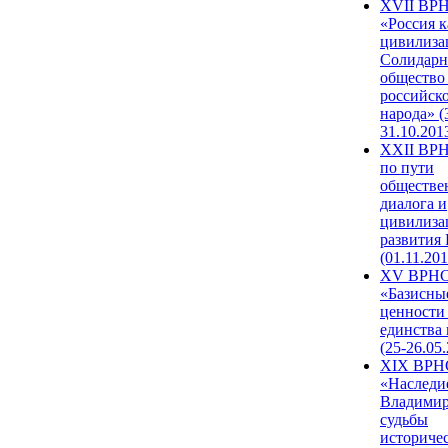
XVII ВР
«Россия к
цивилиза
Солидарн
общество
российск
народа» (
31.10.201
XXII ВРН
по пути
обществе
диалога и
цивилиза
развития
(01.11.201
XV ВРН
«Базисны
ценности
единства
(25-26.05.
XIX ВРН
«Наследи
Владимир
судьбы
историче