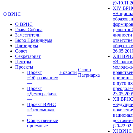
(9-10.11.2
XIV ВРН
«Национа
О ВРНС
образован
О ВРНС
формиров
Глава Собора
целостно
Заместители
личности
Бюро Президиума
ответств
Президиум
общества»
Совет
26.05.201
Секретариат
XIII ВРН
Центры
«Экологи
Проекты
молодежь
Слово
Проект
Новости
нравстве
Патриарха
«Образование»
причины 
—
и пути их
Проект
преодолен
«Демография»
23.05.200
—
XII ВРН
Проект ВРНС
«Будущие
«Экономика»
поколени
—
национал
Общественные
достояни
приемные
(20-22.02
XI ВРНС