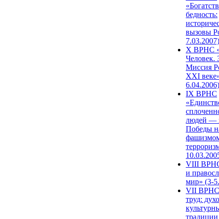
«Богатств
бедность:
историче
вызовы Ро
7.03.2007
X ВРНС «
Человек. 
Миссия Р
XXI веке»
6.04.2006
IX ВРНС
«Единств
сплоченн
людей — 
Победы н
фашизмом
терроризм
10.03.200
VIII ВРН
и правос
мир» (3-5
VII ВРНС
труд: дух
культурн
традиции