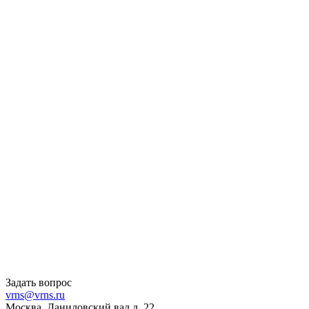
Задать вопрос
vrns@vrns.ru
Москва, Даниловский вал д. 22