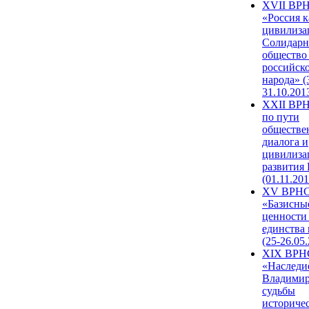
XVII ВР
«Россия к
цивилиза
Солидарн
общество
российск
народа» (
31.10.201
XXII ВРН
по пути
обществе
диалога и
цивилиза
развития
(01.11.201
XV ВРН
«Базисны
ценности
единства
(25-26.05.
XIX ВРН
«Наследи
Владимир
судьбы
историче