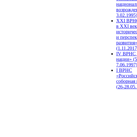
национал
возрожде
3.02.1995
XХI ВРНС
в XXI век
историче
и перспе
развития
(1.11.2017
IV ВРНС 
нации» (5
7.06.1997
I ВРНС
«Российс
соборная
(26-28.05