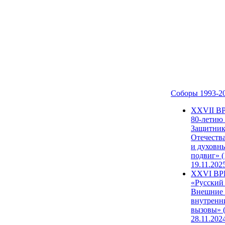
Соборы 1993-2
ХХVII В
80-летию
Защитни
Отечеств
и духовн
подвиг» (
19.11.202
XXVI В
«Русский
Внешние
внутренн
вызовы» (
28.11.202