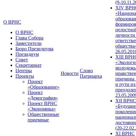
(9-10.11.2
XIV ВРН
«Национа
образован
О ВРНС
формиров
целостно
О ВРНС
личности
Глава Собора
ответств
Заместители
общества»
Бюро Президиума
26.05.201
Президиум
XIII ВРН
Совет
«Экологи
Секретариат
молодежь
Центры
Слово
Новости
нравстве
Проекты
Патриарха
причины 
Проект
и пути их
«Образование»
преодолен
Проект
23.05.200
«Демография»
XII ВРН
Проект ВРНС
«Будущие
«Экономика»
поколени
Общественные
национал
приемные
достояни
(20-22.02
XI ВРНС