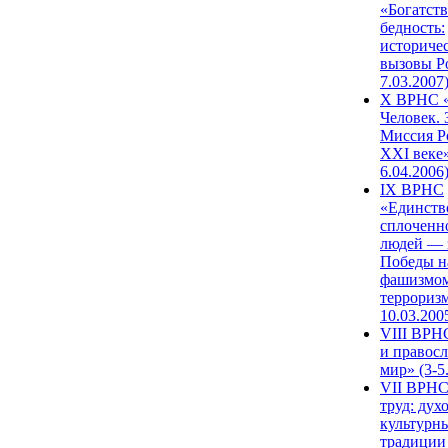
«Богатств
бедность:
историче
вызовы Ро
7.03.2007
X ВРНС «
Человек. 
Миссия Р
XXI веке»
6.04.2006
IX ВРНС
«Единств
сплоченн
людей — 
Победы н
фашизмом
терроризм
10.03.200
VIII ВРН
и правос
мир» (3-5
VII ВРНС
труд: дух
культурн
традиции