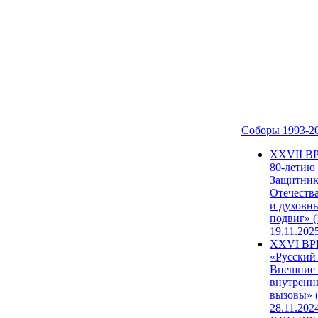
Соборы 1993-2
ХХVII В
80-летию
Защитни
Отечеств
и духовн
подвиг» (
19.11.202
XXVI В
«Русский
Внешние
внутренн
вызовы» (
28.11.202