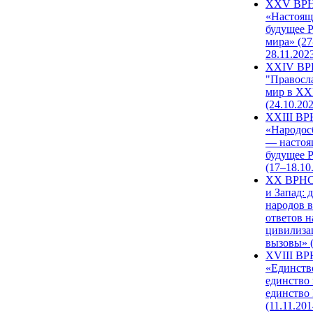
XXV ВР
«Настоящ
будущее 
мира» (27
28.11.202
XXIV В
"Правосл
мир в XXI
(24.10.20
XXIII В
«Народос
— настоя
будущее 
(17–18.10
XX ВРНС
и Запад: 
народов в
ответов н
цивилиза
вызовы» (
XVIII В
«Единств
единство 
единство
(11.11.201