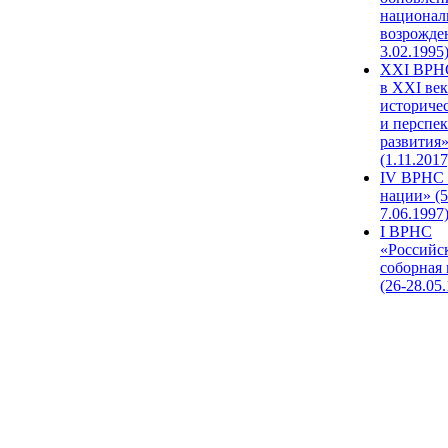
национал
возрожде
3.02.1995
XХI ВРНС
в XXI век
историче
и перспе
развития
(1.11.2017
IV ВРНС 
нации» (5
7.06.1997
I ВРНС
«Российс
соборная
(26-28.05